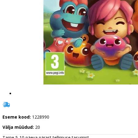
Eseme kood:
1228990
Välja müüdud:
20
Tarne 5-10 päeva pärast tellimuse tasumist