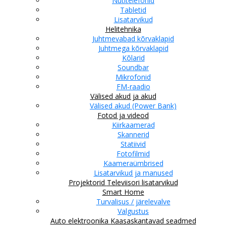
Nutitelefonid
Tabletid
Lisatarvikud
Helitehnika
Juhtmevabad kõrvaklapid
Juhtmega kõrvaklapid
Kõlarid
Soundbar
Mikrofonid
FM-raadio
Välised akud ja akud
Välised akud (Power Bank)
Fotod ja videod
Kiirkaamerad
Skannerid
Statiivid
Fotofilmid
Kaameraümbrised
Lisatarvikud ja manused
Projektorid
Televiisori lisatarvikud
Smart Home
Turvalisus / järelevalve
Valgustus
Auto elektroonika
Kaasaskantavad seadmed