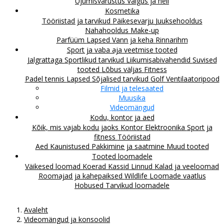
Ujumisvarustus
Valgus ja heli
Kosmetika
Tööriistad ja tarvikud
Päikesevarju
Juuksehooldus
Nahahooldus
Make-up
Parfüüm
Lapsed
Vann ja keha
Rinnarihm
Sport ja vaba aja veetmise tooted
Jalgrattaga
Sportlikud tarvikud
Liikumisabivahendid
Suvised
tooted
Lõbus väljas
Fitness
Padel tennis
Lapsed
Sõjalised tarvikud
Golf
Ventilaatoripood
Filmid ja telesaated
Muusika
Videomängud
Kodu, kontor ja aed
Kõik, mis vajab kodu jaoks
Kontor
Elektroonika
Sport ja
fitness
Tööriistad
Aed
Kaunistused
Pakkimine ja saatmine
Muud tooted
Tooted loomadele
Väikesed loomad
Koerad
Kassid
Linnud
Kalad ja veeloomad
Roomajad ja kahepaiksed
Wildlife
Loomade vaatlus
Hobused
Tarvikud loomadele
Avaleht
Videomängud ja konsoolid