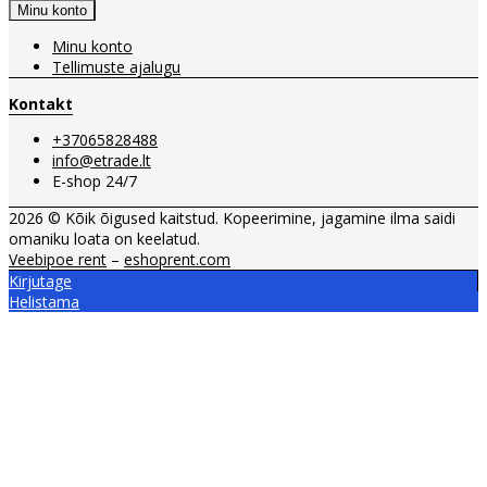
Minu konto
Minu konto
Tellimuste ajalugu
Kontakt
+37065828488
info@etrade.lt
E-shop 24/7
2026 © Kõik õigused kaitstud. Kopeerimine, jagamine ilma saidi
omaniku loata on keelatud.
Veebipoe rent
–
eshoprent.com
Kirjutage
Helistama