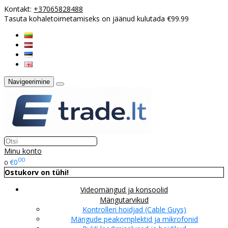
Kontakt:
+37065828488
Tasuta kohaletoimetamiseks on jäänud kulutada €99.99
Navigeerimine
Minu konto
00
€0
0
Ostukorv on tühi!
Videomängud ja konsoolid
Mängutarvikud
Kontrolleri hoidjad (Cable Guys)
Mängude peakomplektid ja mikrofonid