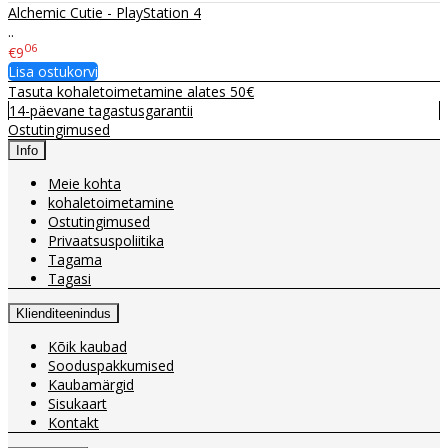
Alchemic Cutie - PlayStation 4
..
06
€9
Lisa ostukorvi
Tasuta kohaletoimetamine alates 50€
14-päevane tagastusgarantii
Ostutingimused
Info
Meie kohta
kohaletoimetamine
Ostutingimused
Privaatsuspoliitika
Tagama
Tagasi
Klienditeenindus
Kõik kaubad
Sooduspakkumised
Kaubamärgid
Sisukaart
Kontakt