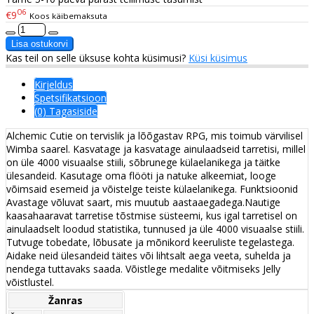
06
€9
Koos käibemaksuta
Kas teil on selle üksuse kohta küsimusi?
Küsi küsimus
Kirjeldus
Spetsifikatsioon
(0) Tagasiside
Alchemic Cutie on tervislik ja lõõgastav RPG, mis toimub värvilisel
Wimba saarel. Kasvatage ja kasvatage ainulaadseid tarretisi, millel
on üle 4000 visuaalse stiili, sõbrunege külaelanikega ja täitke
ülesandeid. Kasutage oma flööti ja natuke alkeemiat, looge
võimsaid esemeid ja võistelge teiste külaelanikega. Funktsioonid
Avastage võluvat saart, mis muutub aastaaegadega.Nautige
kaasahaaravat tarretise tõstmise süsteemi, kus igal tarretisel on
ainulaadselt loodud statistika, tunnused ja üle 4000 visuaalse stiili.
Tutvuge tobedate, lõbusate ja mõnikord keeruliste tegelastega.
Aidake neid ülesandeid täites või lihtsalt aega veeta, suhelda ja
nendega tuttavaks saada. Võistlege medalite võitmiseks Jelly
võistlustel.
Žanras