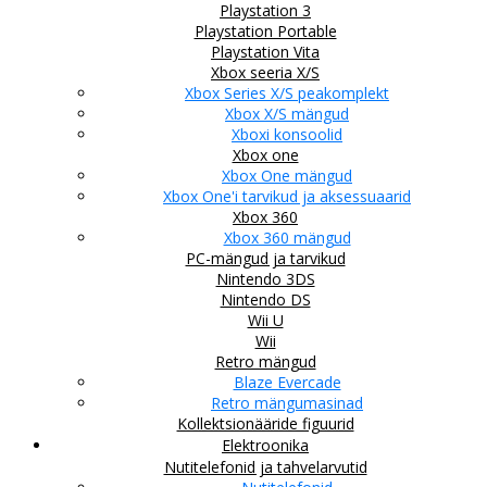
Playstation 3
Playstation Portable
Playstation Vita
Xbox seeria X/S
Xbox Series X/S peakomplekt
Xbox X/S mängud
Xboxi konsoolid
Xbox one
Xbox One mängud
Xbox One'i tarvikud ja aksessuaarid
Xbox 360
Xbox 360 mängud
PC-mängud ja tarvikud
Nintendo 3DS
Nintendo DS
Wii U
Wii
Retro mängud
Blaze Evercade
Retro mängumasinad
Kollektsionääride figuurid
Elektroonika
Nutitelefonid ja tahvelarvutid