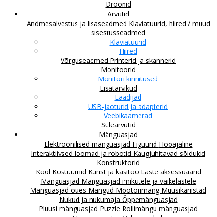
Droonid
Arvutid
Andmesalvestus ja lisaseadmed
Klaviatuurid, hiired / muud
sisestusseadmed
Klaviatuurid
Hiired
Võrguseadmed
Printerid ja skannerid
Monitoorid
Monitori kinnitused
Lisatarvikud
Laadijad
USB-jaoturid ja adapterid
Veebikaamerad
Sülearvutid
Mänguasjad
Elektroonilised mänguasjad
Figuurid
Hooajaline
Interaktiivsed loomad ja robotid
Kaugjuhitavad sõidukid
Konstruktorid
Kool
Kostüümid
Kunst ja käsitöö
Laste aksessuaarid
Mänguasjad
Mänguasjad imikutele ja väikelastele
Mänguasjad õues
Mängud
Mootorimäng
Muusikariistad
Nukud ja nukumaja
Õppemänguasjad
Pluusi mänguasjad
Puzzle
Rollimängu mänguasjad