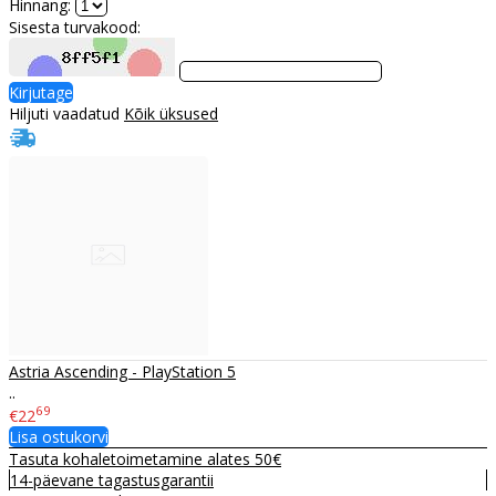
Hinnang:
Sisesta turvakood:
Kirjutage
Hiljuti vaadatud
Kõik üksused
Astria Ascending - PlayStation 5
..
69
€22
Lisa ostukorvi
Tasuta kohaletoimetamine alates 50€
14-päevane tagastusgarantii