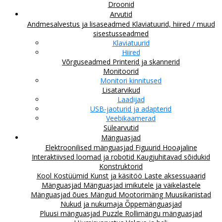
Droonid
Arvutid
Andmesalvestus ja lisaseadmed
Klaviatuurid, hiired / muud
sisestusseadmed
Klaviatuurid
Hiired
Võrguseadmed
Printerid ja skannerid
Monitoorid
Monitori kinnitused
Lisatarvikud
Laadijad
USB-jaoturid ja adapterid
Veebikaamerad
Sülearvutid
Mänguasjad
Elektroonilised mänguasjad
Figuurid
Hooajaline
Interaktiivsed loomad ja robotid
Kaugjuhitavad sõidukid
Konstruktorid
Kool
Kostüümid
Kunst ja käsitöö
Laste aksessuaarid
Mänguasjad
Mänguasjad imikutele ja väikelastele
Mänguasjad õues
Mängud
Mootorimäng
Muusikariistad
Nukud ja nukumaja
Õppemänguasjad
Pluusi mänguasjad
Puzzle
Rollimängu mänguasjad