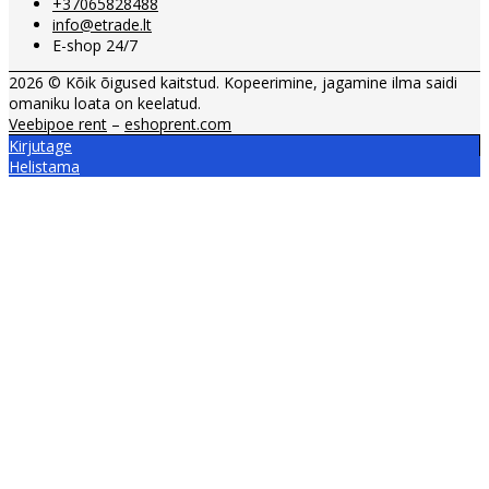
+37065828488
info@etrade.lt
E-shop 24/7
2026 © Kõik õigused kaitstud. Kopeerimine, jagamine ilma saidi
omaniku loata on keelatud.
Veebipoe rent
–
eshoprent.com
Kirjutage
Helistama