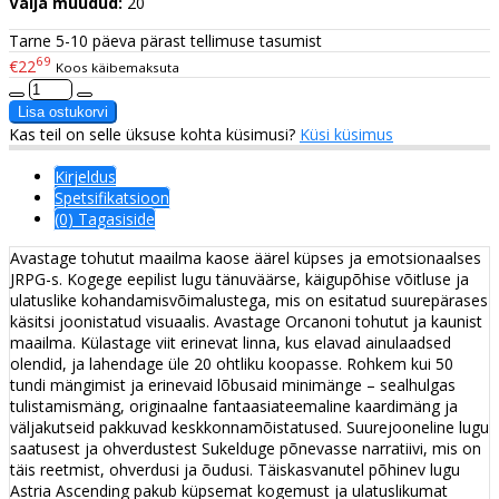
Välja müüdud:
20
Tarne 5-10 päeva pärast tellimuse tasumist
69
€22
Koos käibemaksuta
Kas teil on selle üksuse kohta küsimusi?
Küsi küsimus
Kirjeldus
Spetsifikatsioon
(0) Tagasiside
Avastage tohutut maailma kaose äärel küpses ja emotsionaalses
JRPG-s. Kogege eepilist lugu tänuväärse, käigupõhise võitluse ja
ulatuslike kohandamisvõimalustega, mis on esitatud suurepärases
käsitsi joonistatud visuaalis. Avastage Orcanoni tohutut ja kaunist
maailma. Külastage viit erinevat linna, kus elavad ainulaadsed
olendid, ja lahendage üle 20 ohtliku koopasse. Rohkem kui 50
tundi mängimist ja erinevaid lõbusaid minimänge – sealhulgas
tulistamismäng, originaalne fantaasiateemaline kaardimäng ja
väljakutseid pakkuvad keskkonnamõistatused. Suurejooneline lugu
saatusest ja ohverdustest Sukelduge põnevasse narratiivi, mis on
täis reetmist, ohverdusi ja õudusi. Täiskasvanutel põhinev lugu
Astria Ascending pakub küpsemat kogemust ja ulatuslikumat