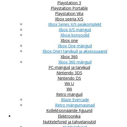
Playstation 3
Playstation Portable
Playstation Vita
Xbox seeria X/S
Xbox Series X/S peakomplekt
Xbox X/S mängud
Xboxi konsoolid
Xbox one
Xbox One mängud
Xbox One'i tarvikud ja aksessuaarid
Xbox 360
Xbox 360 mängud
PC-mängud ja tarvikud
Nintendo 3DS
Nintendo DS
Wii U
Wii
Retro mängud
Blaze Evercade
Retro mängumasinad
Kollektsionääride figuurid
Elektroonika
Nutitelefonid ja tahvelarvutid