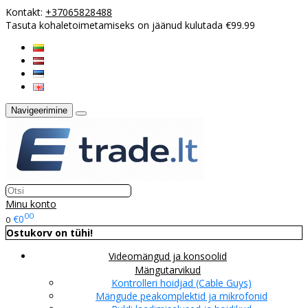
Kontakt:
+37065828488
Tasuta kohaletoimetamiseks on jäänud kulutada €99.99
Navigeerimine
Minu konto
00
€0
0
Ostukorv on tühi!
Videomängud ja konsoolid
Mängutarvikud
Kontrolleri hoidjad (Cable Guys)
Mängude peakomplektid ja mikrofonid