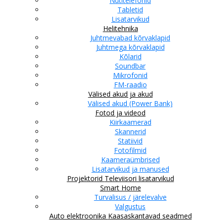
Nutitelefonid
Tabletid
Lisatarvikud
Helitehnika
Juhtmevabad kõrvaklapid
Juhtmega kõrvaklapid
Kõlarid
Soundbar
Mikrofonid
FM-raadio
Välised akud ja akud
Välised akud (Power Bank)
Fotod ja videod
Kiirkaamerad
Skannerid
Statiivid
Fotofilmid
Kaameraümbrised
Lisatarvikud ja manused
Projektorid
Televiisori lisatarvikud
Smart Home
Turvalisus / järelevalve
Valgustus
Auto elektroonika
Kaasaskantavad seadmed