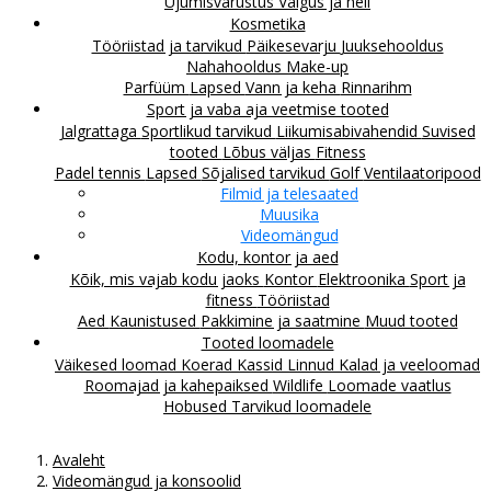
Ujumisvarustus
Valgus ja heli
Kosmetika
Tööriistad ja tarvikud
Päikesevarju
Juuksehooldus
Nahahooldus
Make-up
Parfüüm
Lapsed
Vann ja keha
Rinnarihm
Sport ja vaba aja veetmise tooted
Jalgrattaga
Sportlikud tarvikud
Liikumisabivahendid
Suvised
tooted
Lõbus väljas
Fitness
Padel tennis
Lapsed
Sõjalised tarvikud
Golf
Ventilaatoripood
Filmid ja telesaated
Muusika
Videomängud
Kodu, kontor ja aed
Kõik, mis vajab kodu jaoks
Kontor
Elektroonika
Sport ja
fitness
Tööriistad
Aed
Kaunistused
Pakkimine ja saatmine
Muud tooted
Tooted loomadele
Väikesed loomad
Koerad
Kassid
Linnud
Kalad ja veeloomad
Roomajad ja kahepaiksed
Wildlife
Loomade vaatlus
Hobused
Tarvikud loomadele
Avaleht
Videomängud ja konsoolid