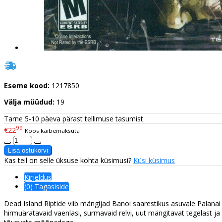
Eseme kood:
1217850
Välja müüdud:
19
Tarne 5-10 päeva pärast tellimuse tasumist
99
€22
Koos käibemaksuta
Kas teil on selle üksuse kohta küsimusi?
Küsi küsimus
Kirjeldus
(0) Tagasiside
Dead Island Riptide viib mängijad Banoi saarestikus asuvale Palanai
hirmuäratavaid vaenlasi, surmavaid relvi, uut mängitavat tegelast