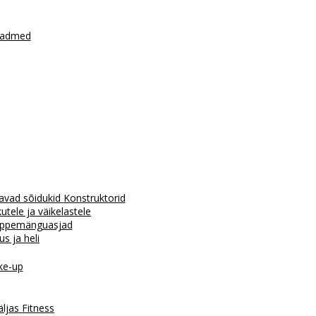
seadmed
avad sõidukid
Konstruktorid
tele ja väikelastele
ppemänguasjad
us ja heli
e-up
äljas
Fitness