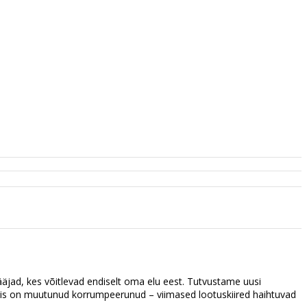
ääjad, kes võitlevad endiselt oma elu eest. Tutvustame uusi
 mis on muutunud korrumpeerunud – viimased lootuskiired haihtuvad