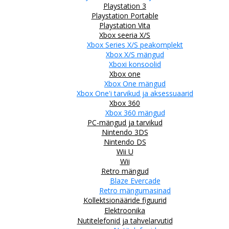
Playstation 3
Playstation Portable
Playstation Vita
Xbox seeria X/S
Xbox Series X/S peakomplekt
Xbox X/S mängud
Xboxi konsoolid
Xbox one
Xbox One mängud
Xbox One'i tarvikud ja aksessuaarid
Xbox 360
Xbox 360 mängud
PC-mängud ja tarvikud
Nintendo 3DS
Nintendo DS
Wii U
Wii
Retro mängud
Blaze Evercade
Retro mängumasinad
Kollektsionääride figuurid
Elektroonika
Nutitelefonid ja tahvelarvutid