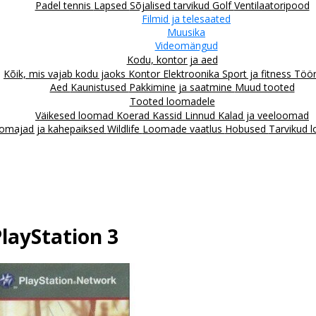
Padel tennis
Lapsed
Sõjalised tarvikud
Golf
Ventilaatoripood
Filmid ja telesaated
Muusika
Videomängud
Kodu, kontor ja aed
Kõik, mis vajab kodu jaoks
Kontor
Elektroonika
Sport ja fitness
Töör
Aed
Kaunistused
Pakkimine ja saatmine
Muud tooted
Tooted loomadele
Väikesed loomad
Koerad
Kassid
Linnud
Kalad ja veeloomad
omajad ja kahepaiksed
Wildlife
Loomade vaatlus
Hobused
Tarvikud 
PlayStation 3