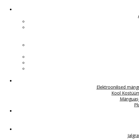
Elektroonilised män
Kool
Kostüü
Mänguas
Pl
Jalgr