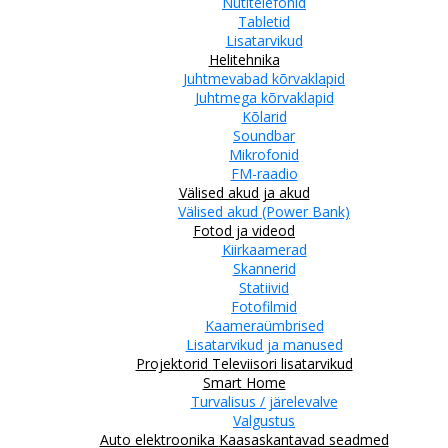
Nutitelefonid
Tabletid
Lisatarvikud
Helitehnika
Juhtmevabad kõrvaklapid
Juhtmega kõrvaklapid
Kõlarid
Soundbar
Mikrofonid
FM-raadio
Välised akud ja akud
Välised akud (Power Bank)
Fotod ja videod
Kiirkaamerad
Skannerid
Statiivid
Fotofilmid
Kaameraümbrised
Lisatarvikud ja manused
Projektorid
Televiisori lisatarvikud
Smart Home
Turvalisus / järelevalve
Valgustus
Auto elektroonika
Kaasaskantavad seadmed