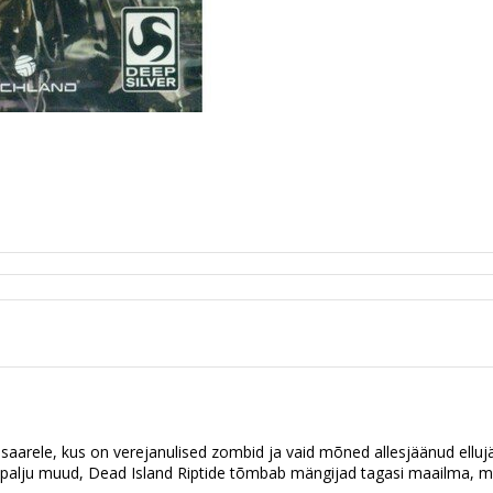
 saarele, kus on verejanulised zombid ja vaid mõned allesjäänud elluj
 ja palju muud, Dead Island Riptide tõmbab mängijad tagasi maailma,