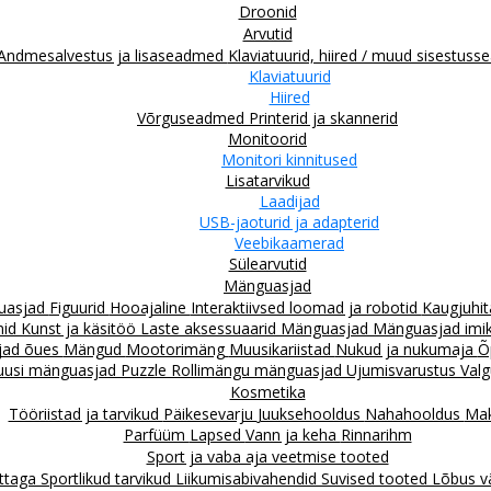
Droonid
Arvutid
Andmesalvestus ja lisaseadmed
Klaviatuurid, hiired / muud sisestus
Klaviatuurid
Hiired
Võrguseadmed
Printerid ja skannerid
Monitoorid
Monitori kinnitused
Lisatarvikud
Laadijad
USB-jaoturid ja adapterid
Veebikaamerad
Sülearvutid
Mänguasjad
guasjad
Figuurid
Hooajaline
Interaktiivsed loomad ja robotid
Kaugjuhit
mid
Kunst ja käsitöö
Laste aksessuaarid
Mänguasjad
Mänguasjad imiku
jad õues
Mängud
Mootorimäng
Muusikariistad
Nukud ja nukumaja
Õ
uusi mänguasjad
Puzzle
Rollimängu mänguasjad
Ujumisvarustus
Valg
Kosmetika
Tööriistad ja tarvikud
Päikesevarju
Juuksehooldus
Nahahooldus
Mak
Parfüüm
Lapsed
Vann ja keha
Rinnarihm
Sport ja vaba aja veetmise tooted
attaga
Sportlikud tarvikud
Liikumisabivahendid
Suvised tooted
Lõbus v