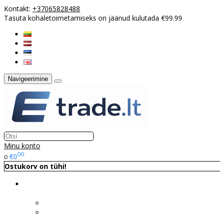
Kontakt:
+37065828488
Tasuta kohaletoimetamiseks on jäänud kulutada €99.99
Navigeerimine
Minu konto
00
€0
0
Ostukorv on tühi!