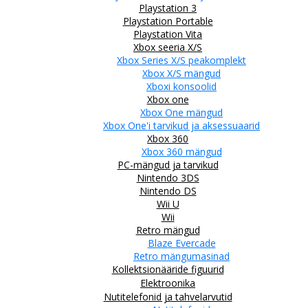
Playstation 3
Playstation Portable
Playstation Vita
Xbox seeria X/S
Xbox Series X/S peakomplekt
Xbox X/S mängud
Xboxi konsoolid
Xbox one
Xbox One mängud
Xbox One'i tarvikud ja aksessuaarid
Xbox 360
Xbox 360 mängud
PC-mängud ja tarvikud
Nintendo 3DS
Nintendo DS
Wii U
Wii
Retro mängud
Blaze Evercade
Retro mängumasinad
Kollektsionääride figuurid
Elektroonika
Nutitelefonid ja tahvelarvutid