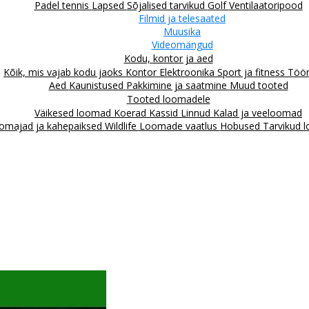
Padel tennis
Lapsed
Sõjalised tarvikud
Golf
Ventilaatoripood
Filmid ja telesaated
Muusika
Videomängud
Kodu, kontor ja aed
Kõik, mis vajab kodu jaoks
Kontor
Elektroonika
Sport ja fitness
Töör
Aed
Kaunistused
Pakkimine ja saatmine
Muud tooted
Tooted loomadele
Väikesed loomad
Koerad
Kassid
Linnud
Kalad ja veeloomad
omajad ja kahepaiksed
Wildlife
Loomade vaatlus
Hobused
Tarvikud 