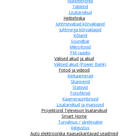
Nutitelefonid
Tabletid
Lisatarvikud
Helitehnika
Juhtmevabad kõrvaklapid
Juhtmega kõrvaklapid
Kõlarid
Soundbar
Mikrofonid
FM-raadio
Välised akud ja akud
Välised akud (Power Bank)
Fotod ja videod
Kiirkaamerad
Skannerid
Statiivid
Fotofilmid
Kaameraümbrised
Lisatarvikud ja manused
Projektorid
Televiisori lisatarvikud
Smart Home
Turvalisus / järelevalve
Valgustus
Auto elektroonika
Kaasaskantavad seadmed