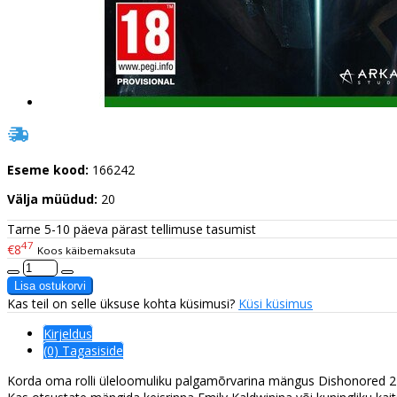
Eseme kood:
166242
Välja müüdud:
20
Tarne 5-10 päeva pärast tellimuse tasumist
47
€8
Koos käibemaksuta
Kas teil on selle üksuse kohta küsimusi?
Küsi küsimus
Kirjeldus
(0) Tagasiside
Korda oma rolli üleloomuliku palgamõrvarina mängus Dishonored 2