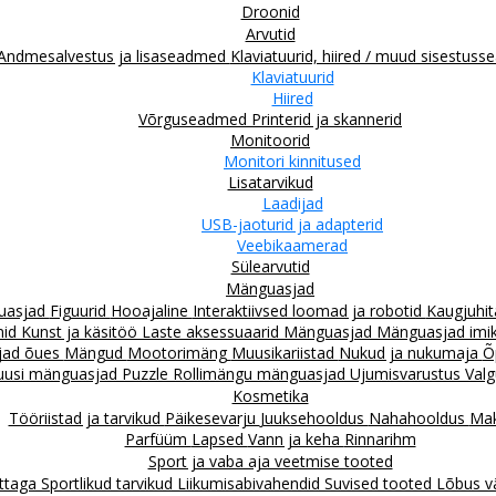
Droonid
Arvutid
Andmesalvestus ja lisaseadmed
Klaviatuurid, hiired / muud sisestus
Klaviatuurid
Hiired
Võrguseadmed
Printerid ja skannerid
Monitoorid
Monitori kinnitused
Lisatarvikud
Laadijad
USB-jaoturid ja adapterid
Veebikaamerad
Sülearvutid
Mänguasjad
guasjad
Figuurid
Hooajaline
Interaktiivsed loomad ja robotid
Kaugjuhit
mid
Kunst ja käsitöö
Laste aksessuaarid
Mänguasjad
Mänguasjad imiku
jad õues
Mängud
Mootorimäng
Muusikariistad
Nukud ja nukumaja
Õ
uusi mänguasjad
Puzzle
Rollimängu mänguasjad
Ujumisvarustus
Valg
Kosmetika
Tööriistad ja tarvikud
Päikesevarju
Juuksehooldus
Nahahooldus
Mak
Parfüüm
Lapsed
Vann ja keha
Rinnarihm
Sport ja vaba aja veetmise tooted
attaga
Sportlikud tarvikud
Liikumisabivahendid
Suvised tooted
Lõbus v