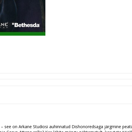
 – see on Arkane Studiosi auhinnatud Dishonoredsaga järgmine peat