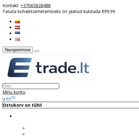
Kontakt:
+37065828488
Tasuta kohaletoimetamiseks on jäänud kulutada €99.99
Navigeerimine
Minu konto
00
€0
0
Ostukorv on tühi!