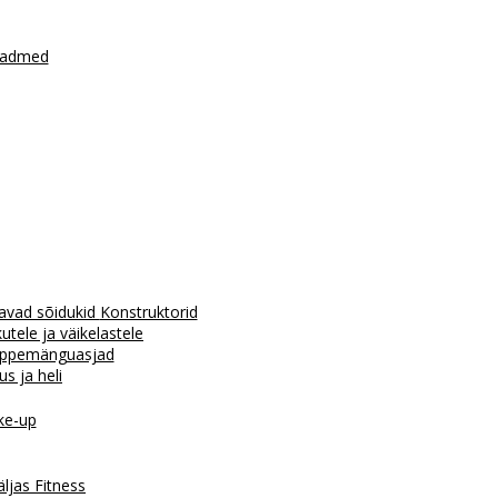
seadmed
avad sõidukid
Konstruktorid
tele ja väikelastele
ppemänguasjad
us ja heli
e-up
äljas
Fitness