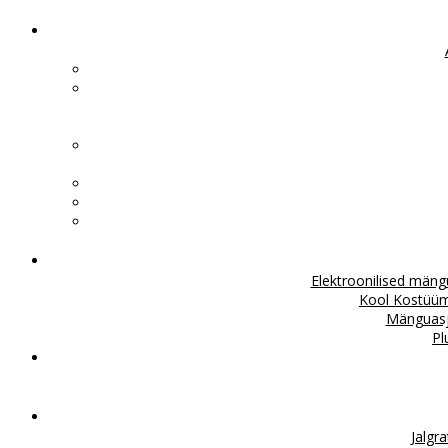
Elektroonilised män
Kool
Kostüü
Mänguas
Pl
Jalgr