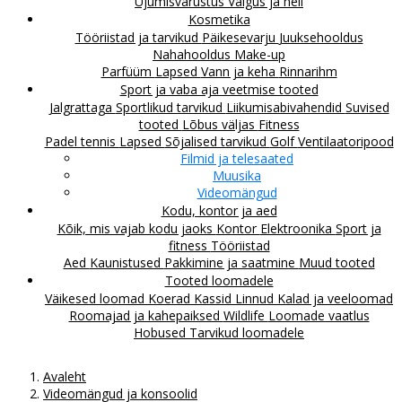
Ujumisvarustus
Valgus ja heli
Kosmetika
Tööriistad ja tarvikud
Päikesevarju
Juuksehooldus
Nahahooldus
Make-up
Parfüüm
Lapsed
Vann ja keha
Rinnarihm
Sport ja vaba aja veetmise tooted
Jalgrattaga
Sportlikud tarvikud
Liikumisabivahendid
Suvised
tooted
Lõbus väljas
Fitness
Padel tennis
Lapsed
Sõjalised tarvikud
Golf
Ventilaatoripood
Filmid ja telesaated
Muusika
Videomängud
Kodu, kontor ja aed
Kõik, mis vajab kodu jaoks
Kontor
Elektroonika
Sport ja
fitness
Tööriistad
Aed
Kaunistused
Pakkimine ja saatmine
Muud tooted
Tooted loomadele
Väikesed loomad
Koerad
Kassid
Linnud
Kalad ja veeloomad
Roomajad ja kahepaiksed
Wildlife
Loomade vaatlus
Hobused
Tarvikud loomadele
Avaleht
Videomängud ja konsoolid