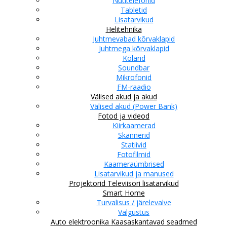
Nutitelefonid
Tabletid
Lisatarvikud
Helitehnika
Juhtmevabad kõrvaklapid
Juhtmega kõrvaklapid
Kõlarid
Soundbar
Mikrofonid
FM-raadio
Välised akud ja akud
Välised akud (Power Bank)
Fotod ja videod
Kiirkaamerad
Skannerid
Statiivid
Fotofilmid
Kaameraümbrised
Lisatarvikud ja manused
Projektorid
Televiisori lisatarvikud
Smart Home
Turvalisus / järelevalve
Valgustus
Auto elektroonika
Kaasaskantavad seadmed