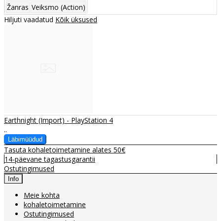
Žanras
Veiksmo (Action)
Hiljuti vaadatud
Kõik üksused
Earthnight (Import) - PlayStation 4
..
Tasuta kohaletoimetamine alates 50€
14-päevane tagastusgarantii
Ostutingimused
Info
Meie kohta
kohaletoimetamine
Ostutingimused