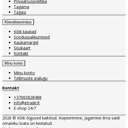
Privaatsuspoliitika
Tagama
Tagasi
Klienditeenindus
Kõik kaubad
Sooduspakkumised
Kaubamärgid
Sisukaart
Kontakt
Minu konto
Minu konto
Tellimuste ajalugu
Kontakt
+37065828488
info@etrade.lt
E-shop 24/7
2026 © Kõik õigused kaitstud. Kopeerimine, jagamine ilma saidi
omaniku loata on keelatud.