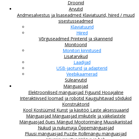
Droonid
Arvutid
Andmesalvestus ja lisaseadmed
Klaviatuurid, hiired / muud
sisestusseadmed
Klaviatuurid
Hiired
Võrguseadmed
Printerid ja skannerid
Monitoorid
Monitori kinnitused
Lisatarvikud
Laadijad
USB-jaoturid ja adapterid
Veebikaamerad
Sülearvutid
Mänguasjad
Elektroonilised mänguasjad
Figuurid
Hooajaline
Interaktiivsed loomad ja robotid
Kaugjuhitavad sõidukid
Konstruktorid
Kool
Kostüümid
Kunst ja käsitöö
Laste aksessuaarid
Mänguasjad
Mänguasjad imikutele ja väikelastele
Mänguasjad õues
Mängud
Mootorimäng
Muusikariistad
Nukud ja nukumaja
Õppemänguasjad
Pluusi mänguasjad
Puzzle
Rollimängu mänguasjad