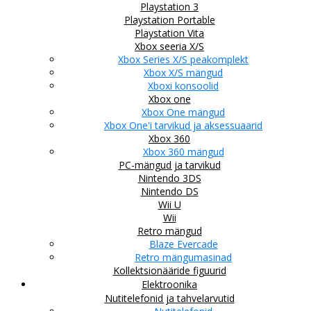
Playstation 3
Playstation Portable
Playstation Vita
Xbox seeria X/S
Xbox Series X/S peakomplekt
Xbox X/S mängud
Xboxi konsoolid
Xbox one
Xbox One mängud
Xbox One'i tarvikud ja aksessuaarid
Xbox 360
Xbox 360 mängud
PC-mängud ja tarvikud
Nintendo 3DS
Nintendo DS
Wii U
Wii
Retro mängud
Blaze Evercade
Retro mängumasinad
Kollektsionääride figuurid
Elektroonika
Nutitelefonid ja tahvelarvutid