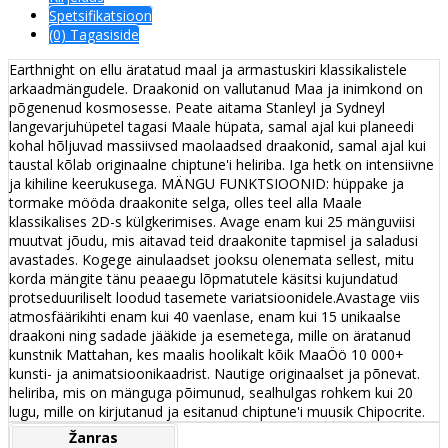
Spetsifikatsioon
(0) Tagasiside
Earthnight on ellu äratatud maal ja armastuskiri klassikalistele
arkaadmängudele. Draakonid on vallutanud Maa ja inimkond on
põgenenud kosmosesse. Peate aitama Stanleyl ja Sydneyl
langevarjuhüpetel tagasi Maale hüpata, samal ajal kui planeedi
kohal hõljuvad massiivsed maolaadsed draakonid, samal ajal kui
taustal kõlab originaalne chiptune'i heliriba. Iga hetk on intensiivne
ja kihiline keerukusega. MÄNGU FUNKTSIOONID: hüppake ja
tormake mööda draakonite selga, olles teel alla Maale
klassikalises 2D-s külgkerimises. Avage enam kui 25 mänguviisi
muutvat jõudu, mis aitavad teid draakonite tapmisel ja saladusi
avastades. Kogege ainulaadset jooksu olenemata sellest, mitu
korda mängite tänu peaaegu lõpmatutele käsitsi kujundatud
protseduuriliselt loodud tasemete variatsioonidele.Avastage viis
atmosfäärikihti enam kui 40 vaenlase, enam kui 15 unikaalse
draakoni ning sadade jääkide ja esemetega, mille on äratanud
kunstnik Mattahan, kes maalis hoolikalt kõik MaaÖö 10 000+
kunsti- ja animatsioonikaadrist. Nautige originaalset ja põnevat.
heliriba, mis on mänguga põimunud, sealhulgas rohkem kui 20
lugu, mille on kirjutanud ja esitanud chiptune'i muusik Chipocrite.
Žanras