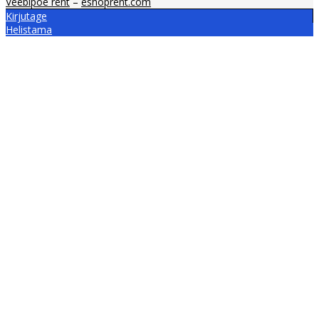
Veebipoe rent
–
eshoprent.com
Kirjutage
Helistama