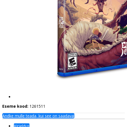
Eseme kood:
1261511
Andke mulle teada, kui see on saadaval
Kirjeldus