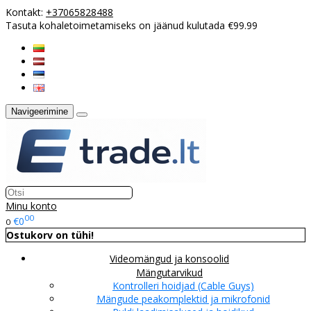
Kontakt:
+37065828488
Tasuta kohaletoimetamiseks on jäänud kulutada €99.99
Navigeerimine
Minu konto
00
€0
0
Ostukorv on tühi!
Videomängud ja konsoolid
Mängutarvikud
Kontrolleri hoidjad (Cable Guys)
Mängude peakomplektid ja mikrofonid