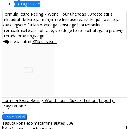
(0) Tagasiside
Formula Retro Racing – World Tour ühendab 90ndate stiilis
arkaadrallide kiire ja mängimise lihtsuse realistliku juhitavuse ja
kaasaegsete funktsioonidega. Võistlege läbi ikooniliste
ülemaailmsete asukohtade, võistlege teiste sõitjatega ja proovige
ületada oma ringiaegu.
Hiljuti vaadatud
Kõik üksused
Formula Retro Racing: World Tour - Special Edition (Import) -
PlayStation 5
..
Tasuta kohaletoimetamine alates 50€
14-päevane tagastusgarantii