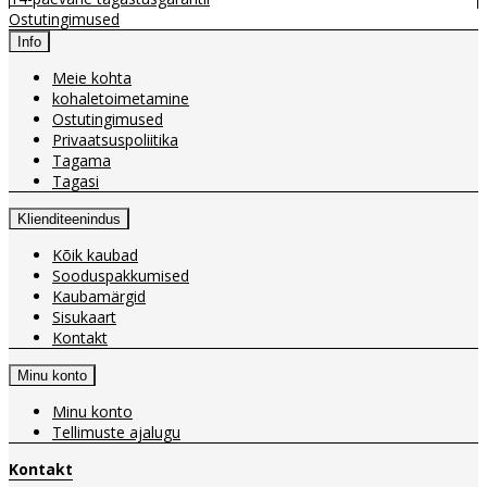
Ostutingimused
Info
Meie kohta
kohaletoimetamine
Ostutingimused
Privaatsuspoliitika
Tagama
Tagasi
Klienditeenindus
Kõik kaubad
Sooduspakkumised
Kaubamärgid
Sisukaart
Kontakt
Minu konto
Minu konto
Tellimuste ajalugu
Kontakt