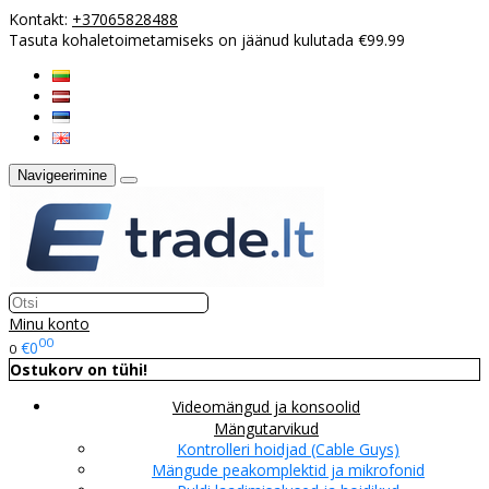
Kontakt:
+37065828488
Tasuta kohaletoimetamiseks on jäänud kulutada €99.99
Navigeerimine
Minu konto
00
€0
0
Ostukorv on tühi!
Videomängud ja konsoolid
Mängutarvikud
Kontrolleri hoidjad (Cable Guys)
Mängude peakomplektid ja mikrofonid