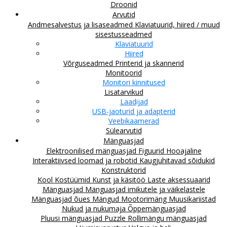
Droonid
Arvutid
Andmesalvestus ja lisaseadmed
Klaviatuurid, hiired / muud
sisestusseadmed
Klaviatuurid
Hiired
Võrguseadmed
Printerid ja skannerid
Monitoorid
Monitori kinnitused
Lisatarvikud
Laadijad
USB-jaoturid ja adapterid
Veebikaamerad
Sülearvutid
Mänguasjad
Elektroonilised mänguasjad
Figuurid
Hooajaline
Interaktiivsed loomad ja robotid
Kaugjuhitavad sõidukid
Konstruktorid
Kool
Kostüümid
Kunst ja käsitöö
Laste aksessuaarid
Mänguasjad
Mänguasjad imikutele ja väikelastele
Mänguasjad õues
Mängud
Mootorimäng
Muusikariistad
Nukud ja nukumaja
Õppemänguasjad
Pluusi mänguasjad
Puzzle
Rollimängu mänguasjad