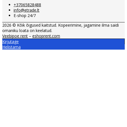
+37065828488
info@etrade.lt
E-shop 24/7
2026 © Kõik õigused kaitstud. Kopeerimine, jagamine ilma saidi
omaniku loata on keelatud.
Veebipoe rent
–
eshoprent.com
Kirjutage
Helistama