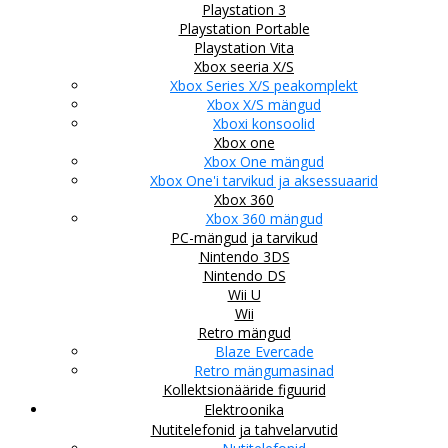
Playstation 3
Playstation Portable
Playstation Vita
Xbox seeria X/S
Xbox Series X/S peakomplekt
Xbox X/S mängud
Xboxi konsoolid
Xbox one
Xbox One mängud
Xbox One'i tarvikud ja aksessuaarid
Xbox 360
Xbox 360 mängud
PC-mängud ja tarvikud
Nintendo 3DS
Nintendo DS
Wii U
Wii
Retro mängud
Blaze Evercade
Retro mängumasinad
Kollektsionääride figuurid
Elektroonika
Nutitelefonid ja tahvelarvutid