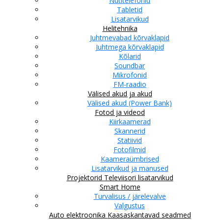
Nutitelefonid
Tabletid
Lisatarvikud
Helitehnika
Juhtmevabad kõrvaklapid
Juhtmega kõrvaklapid
Kõlarid
Soundbar
Mikrofonid
FM-raadio
Välised akud ja akud
Välised akud (Power Bank)
Fotod ja videod
Kiirkaamerad
Skannerid
Statiivid
Fotofilmid
Kaameraümbrised
Lisatarvikud ja manused
Projektorid
Televiisori lisatarvikud
Smart Home
Turvalisus / järelevalve
Valgustus
Auto elektroonika
Kaasaskantavad seadmed