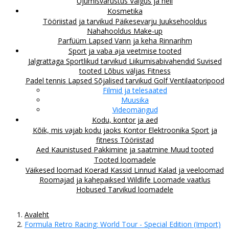
Ujumisvarustus
Valgus ja heli
Kosmetika
Tööriistad ja tarvikud
Päikesevarju
Juuksehooldus
Nahahooldus
Make-up
Parfüüm
Lapsed
Vann ja keha
Rinnarihm
Sport ja vaba aja veetmise tooted
Jalgrattaga
Sportlikud tarvikud
Liikumisabivahendid
Suvised
tooted
Lõbus väljas
Fitness
Padel tennis
Lapsed
Sõjalised tarvikud
Golf
Ventilaatoripood
Filmid ja telesaated
Muusika
Videomängud
Kodu, kontor ja aed
Kõik, mis vajab kodu jaoks
Kontor
Elektroonika
Sport ja
fitness
Tööriistad
Aed
Kaunistused
Pakkimine ja saatmine
Muud tooted
Tooted loomadele
Väikesed loomad
Koerad
Kassid
Linnud
Kalad ja veeloomad
Roomajad ja kahepaiksed
Wildlife
Loomade vaatlus
Hobused
Tarvikud loomadele
Avaleht
Formula Retro Racing: World Tour - Special Edition (Import)