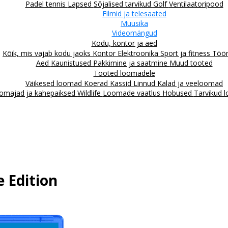
Padel tennis
Lapsed
Sõjalised tarvikud
Golf
Ventilaatoripood
Filmid ja telesaated
Muusika
Videomängud
Kodu, kontor ja aed
Kõik, mis vajab kodu jaoks
Kontor
Elektroonika
Sport ja fitness
Töör
Aed
Kaunistused
Pakkimine ja saatmine
Muud tooted
Tooted loomadele
Väikesed loomad
Koerad
Kassid
Linnud
Kalad ja veeloomad
omajad ja kahepaiksed
Wildlife
Loomade vaatlus
Hobused
Tarvikud 
 Edition