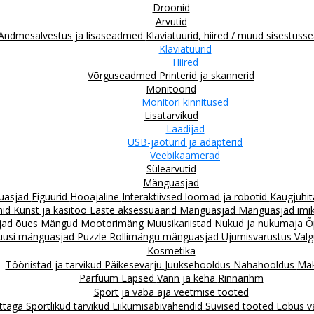
Droonid
Arvutid
Andmesalvestus ja lisaseadmed
Klaviatuurid, hiired / muud sisestus
Klaviatuurid
Hiired
Võrguseadmed
Printerid ja skannerid
Monitoorid
Monitori kinnitused
Lisatarvikud
Laadijad
USB-jaoturid ja adapterid
Veebikaamerad
Sülearvutid
Mänguasjad
guasjad
Figuurid
Hooajaline
Interaktiivsed loomad ja robotid
Kaugjuhit
mid
Kunst ja käsitöö
Laste aksessuaarid
Mänguasjad
Mänguasjad imiku
jad õues
Mängud
Mootorimäng
Muusikariistad
Nukud ja nukumaja
Õ
uusi mänguasjad
Puzzle
Rollimängu mänguasjad
Ujumisvarustus
Valg
Kosmetika
Tööriistad ja tarvikud
Päikesevarju
Juuksehooldus
Nahahooldus
Mak
Parfüüm
Lapsed
Vann ja keha
Rinnarihm
Sport ja vaba aja veetmise tooted
attaga
Sportlikud tarvikud
Liikumisabivahendid
Suvised tooted
Lõbus v