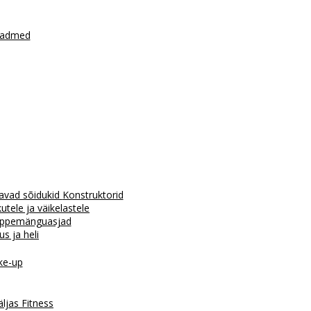
seadmed
avad sõidukid
Konstruktorid
tele ja väikelastele
ppemänguasjad
us ja heli
e-up
äljas
Fitness