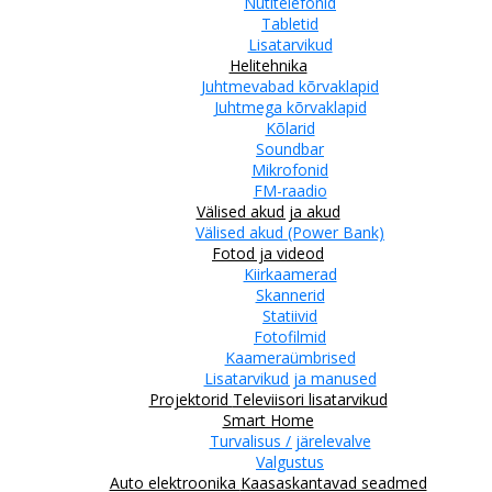
Nutitelefonid
Tabletid
Lisatarvikud
Helitehnika
Juhtmevabad kõrvaklapid
Juhtmega kõrvaklapid
Kõlarid
Soundbar
Mikrofonid
FM-raadio
Välised akud ja akud
Välised akud (Power Bank)
Fotod ja videod
Kiirkaamerad
Skannerid
Statiivid
Fotofilmid
Kaameraümbrised
Lisatarvikud ja manused
Projektorid
Televiisori lisatarvikud
Smart Home
Turvalisus / järelevalve
Valgustus
Auto elektroonika
Kaasaskantavad seadmed