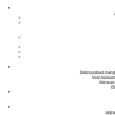
Elektroonilised män
Kool
Kostüü
Mänguas
Pl
Jalgr