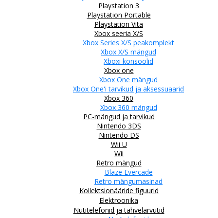
Playstation 3
Playstation Portable
Playstation Vita
Xbox seeria X/S
Xbox Series X/S peakomplekt
Xbox X/S mängud
Xboxi konsoolid
Xbox one
Xbox One mängud
Xbox One'i tarvikud ja aksessuaarid
Xbox 360
Xbox 360 mängud
PC-mängud ja tarvikud
Nintendo 3DS
Nintendo DS
Wii U
Wii
Retro mängud
Blaze Evercade
Retro mängumasinad
Kollektsionääride figuurid
Elektroonika
Nutitelefonid ja tahvelarvutid