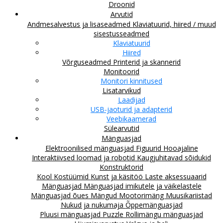
Droonid
Arvutid
Andmesalvestus ja lisaseadmed
Klaviatuurid, hiired / muud
sisestusseadmed
Klaviatuurid
Hiired
Võrguseadmed
Printerid ja skannerid
Monitoorid
Monitori kinnitused
Lisatarvikud
Laadijad
USB-jaoturid ja adapterid
Veebikaamerad
Sülearvutid
Mänguasjad
Elektroonilised mänguasjad
Figuurid
Hooajaline
Interaktiivsed loomad ja robotid
Kaugjuhitavad sõidukid
Konstruktorid
Kool
Kostüümid
Kunst ja käsitöö
Laste aksessuaarid
Mänguasjad
Mänguasjad imikutele ja väikelastele
Mänguasjad õues
Mängud
Mootorimäng
Muusikariistad
Nukud ja nukumaja
Õppemänguasjad
Pluusi mänguasjad
Puzzle
Rollimängu mänguasjad