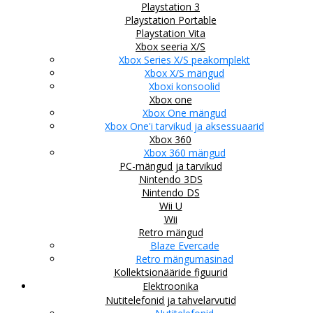
Playstation 3
Playstation Portable
Playstation Vita
Xbox seeria X/S
Xbox Series X/S peakomplekt
Xbox X/S mängud
Xboxi konsoolid
Xbox one
Xbox One mängud
Xbox One'i tarvikud ja aksessuaarid
Xbox 360
Xbox 360 mängud
PC-mängud ja tarvikud
Nintendo 3DS
Nintendo DS
Wii U
Wii
Retro mängud
Blaze Evercade
Retro mängumasinad
Kollektsionääride figuurid
Elektroonika
Nutitelefonid ja tahvelarvutid