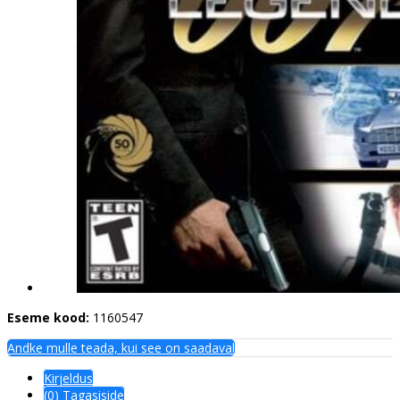
Eseme kood:
1160547
Andke mulle teada, kui see on saadaval
Kirjeldus
(0) Tagasiside