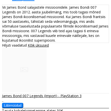
Vii James Bond salajastele missioonidele. James Bondi 007
Legends on 2012. aasta juubelimäng, mis toob tagasi mõned
James Bondi ikoonilisemad missioonid. Kui James Bondi frantsiis
sai 50-aastaseks, tähistati seda videomänguga, mis andis
võimaluse taaselustada populaarsete filmide ikoonilisemaid James
Bondi missioone. 007 Legends viib teid ajas tagasi 6 erineva
missiooniga, mis vastavad kuuele erinevale näitlejale, kes on
kujutanud ikoonilist superspiooni.
Hiljuti vaadatud
Kõik üksused
James Bond 007 Legends (Import) - PlayStation 3
..
Tasuta kohaletoimetamine alates 50€