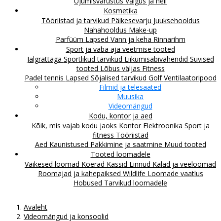
Ujumisvarustus
Valgus ja heli
Kosmetika
Tööriistad ja tarvikud
Päikesevarju
Juuksehooldus
Nahahooldus
Make-up
Parfüüm
Lapsed
Vann ja keha
Rinnarihm
Sport ja vaba aja veetmise tooted
Jalgrattaga
Sportlikud tarvikud
Liikumisabivahendid
Suvised
tooted
Lõbus väljas
Fitness
Padel tennis
Lapsed
Sõjalised tarvikud
Golf
Ventilaatoripood
Filmid ja telesaated
Muusika
Videomängud
Kodu, kontor ja aed
Kõik, mis vajab kodu jaoks
Kontor
Elektroonika
Sport ja
fitness
Tööriistad
Aed
Kaunistused
Pakkimine ja saatmine
Muud tooted
Tooted loomadele
Väikesed loomad
Koerad
Kassid
Linnud
Kalad ja veeloomad
Roomajad ja kahepaiksed
Wildlife
Loomade vaatlus
Hobused
Tarvikud loomadele
Avaleht
Videomängud ja konsoolid