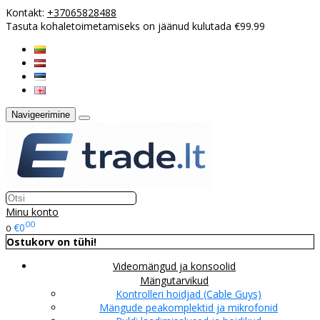
Kontakt:
+37065828488
Tasuta kohaletoimetamiseks on jäänud kulutada €99.99
Navigeerimine
Minu konto
00
€0
0
Ostukorv on tühi!
Videomängud ja konsoolid
Mängutarvikud
Kontrolleri hoidjad (Cable Guys)
Mängude peakomplektid ja mikrofonid