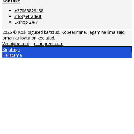
Kontakt
+37065828488
info@etrade.lt
E-shop 24/7
2026 © Kõik õigused kaitstud. Kopeerimine, jagamine ilma saidi
omaniku loata on keelatud.
Veebipoe rent
–
eshoprent.com
Kirjutage
Helistama