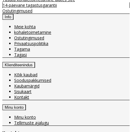
14-päevane tagastusgarantii
Ostutingimused
Info
Meie kohta
kohaletoimetamine
Ostutingimused
Privaatsuspoliitika
Tagama
Tagasi
Klienditeenindus
Kõik kaubad
Sooduspakkumised
Kaubamärgid
Sisukaart
Kontakt
Minu konto
Minu konto
Tellimuste ajalugu