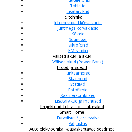
Nutitelefonid
Tabletid
Lisatarvikud
Helitehnika
Juhtmevabad kõrvaklapid
Juhtmega kõrvaklapid
Kõlarid
Soundbar
Mikrofonid
FM-raadio
Välised akud ja akud
Välised akud (Power Bank)
Fotod ja videod
Kiirkaamerad
Skannerid
Statiivid
Fotofilmid
Kaameraümbrised
Lisatarvikud ja manused
Projektorid
Televiisori lisatarvikud
Smart Home
Turvalisus / järelevalve
Valgustus
Auto elektroonika
Kaasaskantavad seadmed