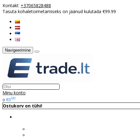
Kontakt:
+37065828488
Tasuta kohaletoimetamiseks on jäänud kulutada €99.99
Navigeerimine
Minu konto
00
€0
0
Ostukorv on tühi!