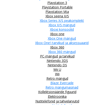
Playstation 3
Playstation Portable
Playstation Vita
Xbox seeria X/S
Xbox Series X/S peakomplekt
Xbox X/S mängud
Xboxi konsoolid
Xbox one
Xbox One mängud
Xbox One'i tarvikud ja aksessuaarid
Xbox 360
Xbox 360 mängud
PC-mängud ja tarvikud
Nintendo 3DS
Nintendo DS
Wii U
Wii
Retro mängud
Blaze Evercade
Retro mängumasinad
Kollektsionääride figuurid
Elektroonika
Nutitelefonid ja tahvelarvutid