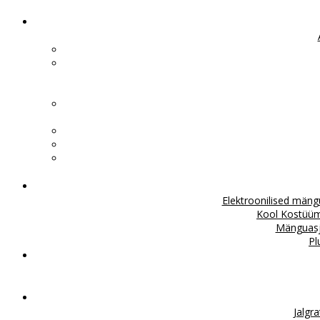
Elektroonilised män
Kool
Kostüü
Mänguas
Pl
Jalgr