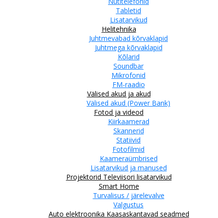
Nutitelefonid
Tabletid
Lisatarvikud
Helitehnika
Juhtmevabad kõrvaklapid
Juhtmega kõrvaklapid
Kõlarid
Soundbar
Mikrofonid
FM-raadio
Välised akud ja akud
Välised akud (Power Bank)
Fotod ja videod
Kiirkaamerad
Skannerid
Statiivid
Fotofilmid
Kaameraümbrised
Lisatarvikud ja manused
Projektorid
Televiisori lisatarvikud
Smart Home
Turvalisus / järelevalve
Valgustus
Auto elektroonika
Kaasaskantavad seadmed