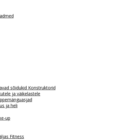
seadmed
avad sõidukid
Konstruktorid
tele ja väikelastele
ppemänguasjad
us ja heli
e-up
äljas
Fitness