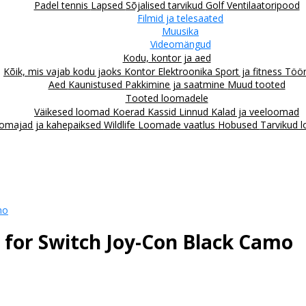
Padel tennis
Lapsed
Sõjalised tarvikud
Golf
Ventilaatoripood
Filmid ja telesaated
Muusika
Videomängud
Kodu, kontor ja aed
Kõik, mis vajab kodu jaoks
Kontor
Elektroonika
Sport ja fitness
Töör
Aed
Kaunistused
Pakkimine ja saatmine
Muud tooted
Tooted loomadele
Väikesed loomad
Koerad
Kassid
Linnud
Kalad ja veeloomad
omajad ja kahepaiksed
Wildlife
Loomade vaatlus
Hobused
Tarvikud 
mo
p for Switch Joy-Con Black Camo