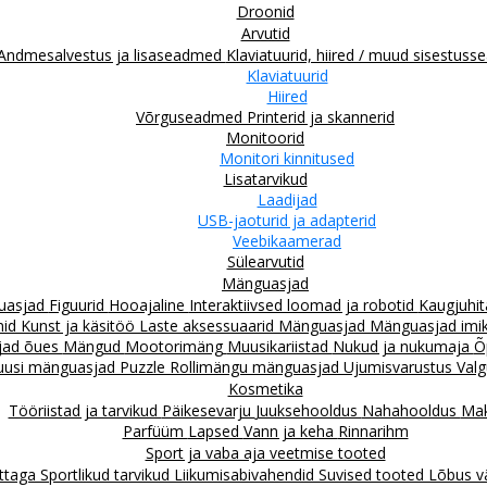
Droonid
Arvutid
Andmesalvestus ja lisaseadmed
Klaviatuurid, hiired / muud sisestus
Klaviatuurid
Hiired
Võrguseadmed
Printerid ja skannerid
Monitoorid
Monitori kinnitused
Lisatarvikud
Laadijad
USB-jaoturid ja adapterid
Veebikaamerad
Sülearvutid
Mänguasjad
guasjad
Figuurid
Hooajaline
Interaktiivsed loomad ja robotid
Kaugjuhit
mid
Kunst ja käsitöö
Laste aksessuaarid
Mänguasjad
Mänguasjad imiku
jad õues
Mängud
Mootorimäng
Muusikariistad
Nukud ja nukumaja
Õ
uusi mänguasjad
Puzzle
Rollimängu mänguasjad
Ujumisvarustus
Valg
Kosmetika
Tööriistad ja tarvikud
Päikesevarju
Juuksehooldus
Nahahooldus
Mak
Parfüüm
Lapsed
Vann ja keha
Rinnarihm
Sport ja vaba aja veetmise tooted
attaga
Sportlikud tarvikud
Liikumisabivahendid
Suvised tooted
Lõbus v