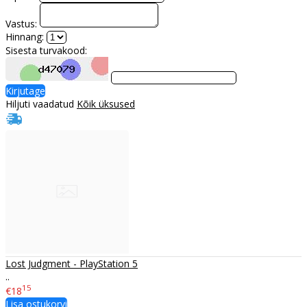
Vastus:
Hinnang:
Sisesta turvakood:
Kirjutage
Hiljuti vaadatud
Kõik üksused
Lost Judgment - PlayStation 5
..
15
€18
Lisa ostukorvi