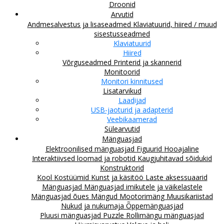
Droonid
Arvutid
Andmesalvestus ja lisaseadmed
Klaviatuurid, hiired / muud
sisestusseadmed
Klaviatuurid
Hiired
Võrguseadmed
Printerid ja skannerid
Monitoorid
Monitori kinnitused
Lisatarvikud
Laadijad
USB-jaoturid ja adapterid
Veebikaamerad
Sülearvutid
Mänguasjad
Elektroonilised mänguasjad
Figuurid
Hooajaline
Interaktiivsed loomad ja robotid
Kaugjuhitavad sõidukid
Konstruktorid
Kool
Kostüümid
Kunst ja käsitöö
Laste aksessuaarid
Mänguasjad
Mänguasjad imikutele ja väikelastele
Mänguasjad õues
Mängud
Mootorimäng
Muusikariistad
Nukud ja nukumaja
Õppemänguasjad
Pluusi mänguasjad
Puzzle
Rollimängu mänguasjad