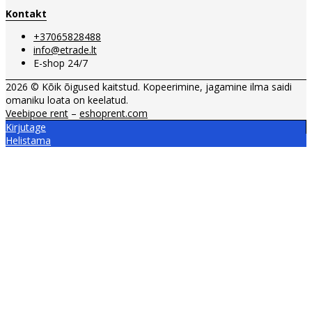
Kontakt
+37065828488
info@etrade.lt
E-shop 24/7
2026 © Kõik õigused kaitstud. Kopeerimine, jagamine ilma saidi
omaniku loata on keelatud.
Veebipoe rent
–
eshoprent.com
Kirjutage
Helistama