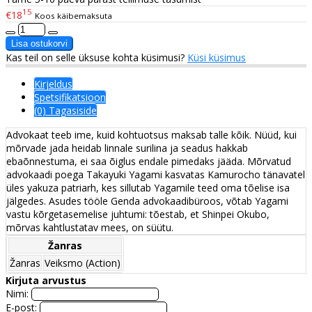
15
€18
Koos käibemaksuta
Kas teil on selle üksuse kohta küsimusi?
Küsi küsimus
Kirjeldus
Spetsifikatsioon
(0) Tagasiside
Advokaat teeb ime, kuid kohtuotsus maksab talle kõik. Nüüd, kui
mõrvade jada heidab linnale surilina ja seadus hakkab
ebaõnnestuma, ei saa õiglus endale pimedaks jääda. Mõrvatud
advokaadi poega Takayuki Yagami kasvatas Kamurocho tänavatel
üles yakuza patriarh, kes sillutab Yagamile teed oma tõelise isa
jälgedes. Asudes tööle Genda advokaadibüroos, võtab Yagami
vastu kõrgetasemelise juhtumi: tõestab, et Shinpei Okubo,
mõrvas kahtlustatav mees, on süütu.
Žanras
Žanras
Veiksmo (Action)
Kirjuta arvustus
Nimi:
E-post: