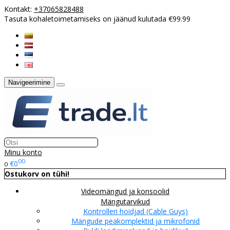
Kontakt:
+37065828488
Tasuta kohaletoimetamiseks on jäänud kulutada €99.99
Navigeerimine
Minu konto
00
€0
0
Ostukorv on tühi!
Videomängud ja konsoolid
Mängutarvikud
Kontrolleri hoidjad (Cable Guys)
Mängude peakomplektid ja mikrofonid