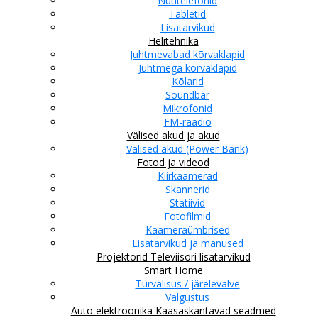
Nutitelefonid
Tabletid
Lisatarvikud
Helitehnika
Juhtmevabad kõrvaklapid
Juhtmega kõrvaklapid
Kõlarid
Soundbar
Mikrofonid
FM-raadio
Välised akud ja akud
Välised akud (Power Bank)
Fotod ja videod
Kiirkaamerad
Skannerid
Statiivid
Fotofilmid
Kaameraümbrised
Lisatarvikud ja manused
Projektorid
Televiisori lisatarvikud
Smart Home
Turvalisus / järelevalve
Valgustus
Auto elektroonika
Kaasaskantavad seadmed