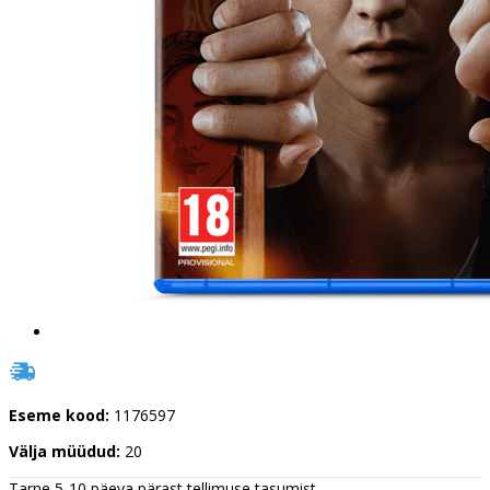
Eseme kood:
1176597
Välja müüdud:
20
Tarne 5-10 päeva pärast tellimuse tasumist