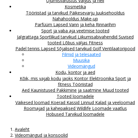
Ujumisvarustus
Valgus ja heli
Kosmetika
Tööriistad ja tarvikud
Päikesevarju
Juuksehooldus
Nahahooldus
Make-up
Parfüüm
Lapsed
Vann ja keha
Rinnarihm
Sport ja vaba aja veetmise tooted
Jalgrattaga
Sportlikud tarvikud
Liikumisabivahendid
Suvised
tooted
Lõbus väljas
Fitness
Padel tennis
Lapsed
Sõjalised tarvikud
Golf
Ventilaatoripood
Filmid ja telesaated
Muusika
Videomängud
Kodu, kontor ja aed
Kõik, mis vajab kodu jaoks
Kontor
Elektroonika
Sport ja
fitness
Tööriistad
Aed
Kaunistused
Pakkimine ja saatmine
Muud tooted
Tooted loomadele
Väikesed loomad
Koerad
Kassid
Linnud
Kalad ja veeloomad
Roomajad ja kahepaiksed
Wildlife
Loomade vaatlus
Hobused
Tarvikud loomadele
Avaleht
Videomängud ja konsoolid