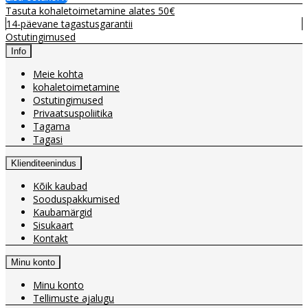
Tasuta kohaletoimetamine alates 50€
14-päevane tagastusgarantii
Ostutingimused
Info
Meie kohta
kohaletoimetamine
Ostutingimused
Privaatsuspoliitika
Tagama
Tagasi
Klienditeenindus
Kõik kaubad
Sooduspakkumised
Kaubamärgid
Sisukaart
Kontakt
Minu konto
Minu konto
Tellimuste ajalugu