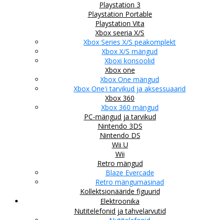
Playstation 3
Playstation Portable
Playstation Vita
Xbox seeria X/S
Xbox Series X/S peakomplekt
Xbox X/S mängud
Xboxi konsoolid
Xbox one
Xbox One mängud
Xbox One'i tarvikud ja aksessuaarid
Xbox 360
Xbox 360 mängud
PC-mängud ja tarvikud
Nintendo 3DS
Nintendo DS
Wii U
Wii
Retro mängud
Blaze Evercade
Retro mängumasinad
Kollektsionääride figuurid
Elektroonika
Nutitelefonid ja tahvelarvutid