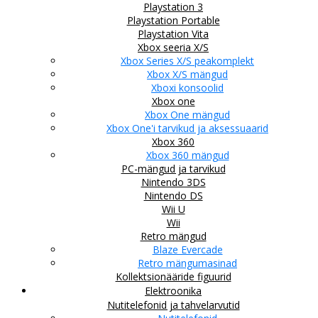
Playstation 3
Playstation Portable
Playstation Vita
Xbox seeria X/S
Xbox Series X/S peakomplekt
Xbox X/S mängud
Xboxi konsoolid
Xbox one
Xbox One mängud
Xbox One'i tarvikud ja aksessuaarid
Xbox 360
Xbox 360 mängud
PC-mängud ja tarvikud
Nintendo 3DS
Nintendo DS
Wii U
Wii
Retro mängud
Blaze Evercade
Retro mängumasinad
Kollektsionääride figuurid
Elektroonika
Nutitelefonid ja tahvelarvutid