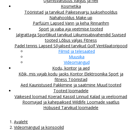
Ujumisvarustus
Valgus ja heli
Kosmetika
Tööriistad ja tarvikud
Päikesevarju
Juuksehooldus
Nahahooldus
Make-up
Parfüüm
Lapsed
Vann ja keha
Rinnarihm
Sport ja vaba aja veetmise tooted
Jalgrattaga
Sportlikud tarvikud
Liikumisabivahendid
Suvised
tooted
Lõbus väljas
Fitness
Padel tennis
Lapsed
Sõjalised tarvikud
Golf
Ventilaatoripood
Filmid ja telesaated
Muusika
Videomängud
Kodu, kontor ja aed
Kõik, mis vajab kodu jaoks
Kontor
Elektroonika
Sport ja
fitness
Tööriistad
Aed
Kaunistused
Pakkimine ja saatmine
Muud tooted
Tooted loomadele
Väikesed loomad
Koerad
Kassid
Linnud
Kalad ja veeloomad
Roomajad ja kahepaiksed
Wildlife
Loomade vaatlus
Hobused
Tarvikud loomadele
Avaleht
Videomängud ja konsoolid