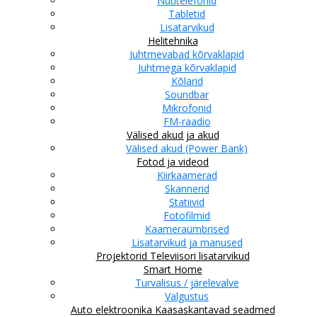
Nutitelefonid
Tabletid
Lisatarvikud
Helitehnika
Juhtmevabad kõrvaklapid
Juhtmega kõrvaklapid
Kõlarid
Soundbar
Mikrofonid
FM-raadio
Välised akud ja akud
Välised akud (Power Bank)
Fotod ja videod
Kiirkaamerad
Skannerid
Statiivid
Fotofilmid
Kaameraümbrised
Lisatarvikud ja manused
Projektorid
Televiisori lisatarvikud
Smart Home
Turvalisus / järelevalve
Valgustus
Auto elektroonika
Kaasaskantavad seadmed