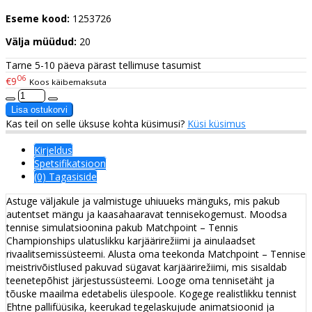
Eseme kood:
1253726
Välja müüdud:
20
Tarne 5-10 päeva pärast tellimuse tasumist
06
€9
Koos käibemaksuta
Kas teil on selle üksuse kohta küsimusi?
Küsi küsimus
Kirjeldus
Spetsifikatsioon
(0) Tagasiside
Astuge väljakule ja valmistuge uhiuueks mänguks, mis pakub
autentset mängu ja kaasahaaravat tennisekogemust. Moodsa
tennise simulatsioonina pakub Matchpoint – Tennis
Championships ulatuslikku karjäärirežiimi ja ainulaadset
rivaalitsemissüsteemi. Alusta oma teekonda Matchpoint – Tennise
meistrivõistlused pakuvad sügavat karjäärirežiimi, mis sisaldab
teenetepõhist järjestussüsteemi. Looge oma tennisetäht ja
tõuske maailma edetabelis ülespoole. Kogege realistlikku tennist
Ehtne pallifüüsika, keerukad tegelaskujude animatsioonid ja