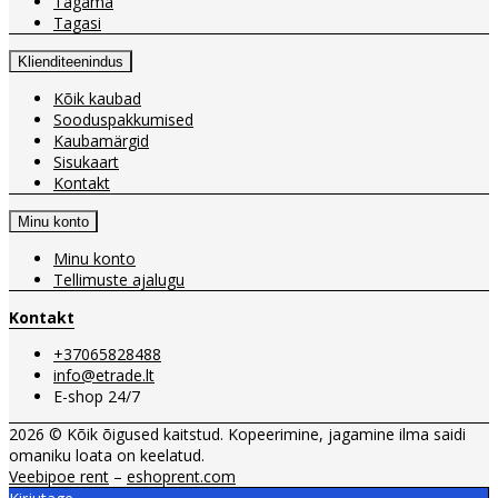
Tagama
Tagasi
Klienditeenindus
Kõik kaubad
Sooduspakkumised
Kaubamärgid
Sisukaart
Kontakt
Minu konto
Minu konto
Tellimuste ajalugu
Kontakt
+37065828488
info@etrade.lt
E-shop 24/7
2026 © Kõik õigused kaitstud. Kopeerimine, jagamine ilma saidi
omaniku loata on keelatud.
Veebipoe rent
–
eshoprent.com