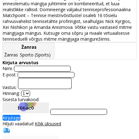
enneolematu mängija juhtimine on kombineeritud, et luua
realistlikke rallisid. Domineerige väljakul tenniseprofessionaalina
Matchpoint – Tennise meistrivõistlustel osaleb 16 tõsielu
rahvusvahelist tennisetähte profiringist, sealhulgas Nick Kyrgios,
Kei Nishikori ja Amanda Anisimova. Võtke vastu vastased mitme
mängijaga mängus. Kutsuge oma sõpru ja rivaale virtuaalsesse
tenniseduelli võrgus mitme mängijaga mängurežiimis.
Žanras
Žanras
Sporto (Sports)
Kirjuta arvustus
Nimi:
E-post:
Vastus:
Hinnang:
Sisesta turvakood:
Kirjutage
Hiljuti vaadatud
Kõik üksused