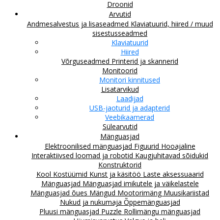
Droonid
Arvutid
Andmesalvestus ja lisaseadmed
Klaviatuurid, hiired / muud
sisestusseadmed
Klaviatuurid
Hiired
Võrguseadmed
Printerid ja skannerid
Monitoorid
Monitori kinnitused
Lisatarvikud
Laadijad
USB-jaoturid ja adapterid
Veebikaamerad
Sülearvutid
Mänguasjad
Elektroonilised mänguasjad
Figuurid
Hooajaline
Interaktiivsed loomad ja robotid
Kaugjuhitavad sõidukid
Konstruktorid
Kool
Kostüümid
Kunst ja käsitöö
Laste aksessuaarid
Mänguasjad
Mänguasjad imikutele ja väikelastele
Mänguasjad õues
Mängud
Mootorimäng
Muusikariistad
Nukud ja nukumaja
Õppemänguasjad
Pluusi mänguasjad
Puzzle
Rollimängu mänguasjad