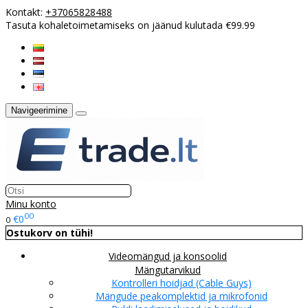
Kontakt:
+37065828488
Tasuta kohaletoimetamiseks on jäänud kulutada €99.99
Navigeerimine
Minu konto
00
€0
0
Ostukorv on tühi!
Videomängud ja konsoolid
Mängutarvikud
Kontrolleri hoidjad (Cable Guys)
Mängude peakomplektid ja mikrofonid