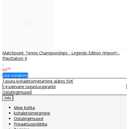
Matchpoint: Tennis Championships - Legends Edition (Import) -
PlayStation 4
..
06
€9
Lisa ostukorvi
Tasuta kohaletoimetamine alates 50€
14-päevane tagastusgarantii
Ostutingimused
Info
Meie kohta
kohaletoimetamine
Ostutingimused
Privaatsuspoliitika