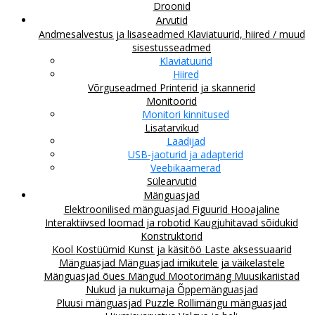
Droonid
Arvutid
Andmesalvestus ja lisaseadmed
Klaviatuurid, hiired / muud
sisestusseadmed
Klaviatuurid
Hiired
Võrguseadmed
Printerid ja skannerid
Monitoorid
Monitori kinnitused
Lisatarvikud
Laadijad
USB-jaoturid ja adapterid
Veebikaamerad
Sülearvutid
Mänguasjad
Elektroonilised mänguasjad
Figuurid
Hooajaline
Interaktiivsed loomad ja robotid
Kaugjuhitavad sõidukid
Konstruktorid
Kool
Kostüümid
Kunst ja käsitöö
Laste aksessuaarid
Mänguasjad
Mänguasjad imikutele ja väikelastele
Mänguasjad õues
Mängud
Mootorimäng
Muusikariistad
Nukud ja nukumaja
Õppemänguasjad
Pluusi mänguasjad
Puzzle
Rollimängu mänguasjad