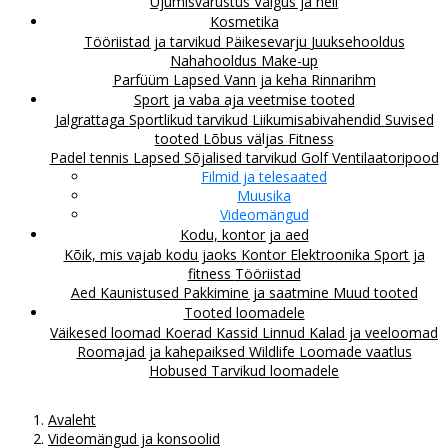
Ujumisvarustus
Valgus ja heli
Kosmetika
Tööriistad ja tarvikud
Päikesevarju
Juuksehooldus
Nahahooldus
Make-up
Parfüüm
Lapsed
Vann ja keha
Rinnarihm
Sport ja vaba aja veetmise tooted
Jalgrattaga
Sportlikud tarvikud
Liikumisabivahendid
Suvised
tooted
Lõbus väljas
Fitness
Padel tennis
Lapsed
Sõjalised tarvikud
Golf
Ventilaatoripood
Filmid ja telesaated
Muusika
Videomängud
Kodu, kontor ja aed
Kõik, mis vajab kodu jaoks
Kontor
Elektroonika
Sport ja
fitness
Tööriistad
Aed
Kaunistused
Pakkimine ja saatmine
Muud tooted
Tooted loomadele
Väikesed loomad
Koerad
Kassid
Linnud
Kalad ja veeloomad
Roomajad ja kahepaiksed
Wildlife
Loomade vaatlus
Hobused
Tarvikud loomadele
Avaleht
Videomängud ja konsoolid