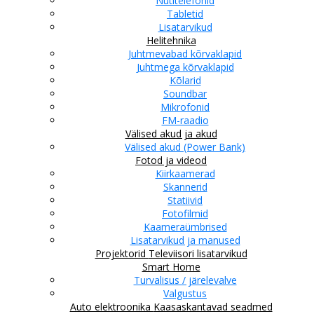
Nutitelefonid
Tabletid
Lisatarvikud
Helitehnika
Juhtmevabad kõrvaklapid
Juhtmega kõrvaklapid
Kõlarid
Soundbar
Mikrofonid
FM-raadio
Välised akud ja akud
Välised akud (Power Bank)
Fotod ja videod
Kiirkaamerad
Skannerid
Statiivid
Fotofilmid
Kaameraümbrised
Lisatarvikud ja manused
Projektorid
Televiisori lisatarvikud
Smart Home
Turvalisus / järelevalve
Valgustus
Auto elektroonika
Kaasaskantavad seadmed