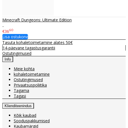
Minecraft Dungeons: Ultimate Edition
..
60
€36
Lisa ostukorvi
Tasuta kohaletoimetamine alates 50€
14-päevane tagastusgarantii
Ostutingimused
Info
Meie kohta
kohaletoimetamine
Ostutingimused
Privaatsuspoliitika
Tagama
Tagasi
Klienditeenindus
Kõik kaubad
Sooduspakkumised
Kaubamärgid