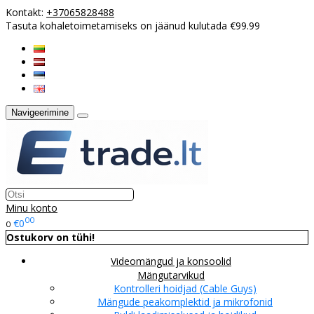
Kontakt:
+37065828488
Tasuta kohaletoimetamiseks on jäänud kulutada €99.99
Navigeerimine
Minu konto
00
€0
0
Ostukorv on tühi!
Videomängud ja konsoolid
Mängutarvikud
Kontrolleri hoidjad (Cable Guys)
Mängude peakomplektid ja mikrofonid