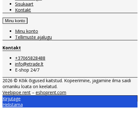
Sisukaart
Kontakt
Minu konto
Minu konto
Tellimuste ajalugu
Kontakt
+37065828488
info@etrade.lt
E-shop 24/7
2026 © Kõik õigused kaitstud. Kopeerimine, jagamine ilma saidi
omaniku loata on keelatud.
Veebipoe rent
–
eshoprent.com
Kirjutage
Helistama