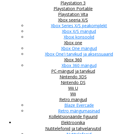
Playstation 3
Playstation Portable
Playstation Vita
Xbox seeria X/S
Xbox Series X/S peakomplekt
Xbox X/S mängud
Xboxi konsoolid
Xbox one
Xbox One mängud
Xbox One'i tarvikud ja aksessuaarid
Xbox 360
Xbox 360 mängud
PC-mängud ja tarvikud
Nintendo 3DS
Nintendo DS
Wii U
Wii
Retro mängud
Blaze Evercade
Retro mängumasinad
Kollektsionääride figuurid
Elektroonika
Nutitelefonid ja tahvelarvutid