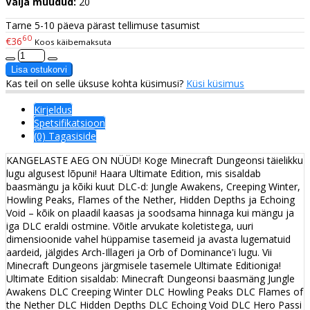
Välja müüdud:
20
Tarne 5-10 päeva pärast tellimuse tasumist
60
€36
Koos käibemaksuta
Kas teil on selle üksuse kohta küsimusi?
Küsi küsimus
Kirjeldus
Spetsifikatsioon
(0) Tagasiside
KANGELASTE AEG ON NÜÜD! Koge Minecraft Dungeonsi täielikku
lugu algusest lõpuni! Haara Ultimate Edition, mis sisaldab
baasmängu ja kõiki kuut DLC-d: Jungle Awakens, Creeping Winter,
Howling Peaks, Flames of the Nether, Hidden Depths ja Echoing
Void – kõik on plaadil kaasas ja soodsama hinnaga kui mängu ja
iga DLC eraldi ostmine. Võitle arvukate koletistega, uuri
dimensioonide vahel hüppamise tasemeid ja avasta lugematuid
aardeid, jälgides Arch-Illageri ja Orb of Dominance'i lugu. Vii
Minecraft Dungeons järgmisele tasemele Ultimate Editioniga!
Ultimate Edition sisaldab: Minecraft Dungeonsi baasmäng Jungle
Awakens DLC Creeping Winter DLC Howling Peaks DLC Flames of
the Nether DLC Hidden Depths DLC Echoing Void DLC Hero Passi