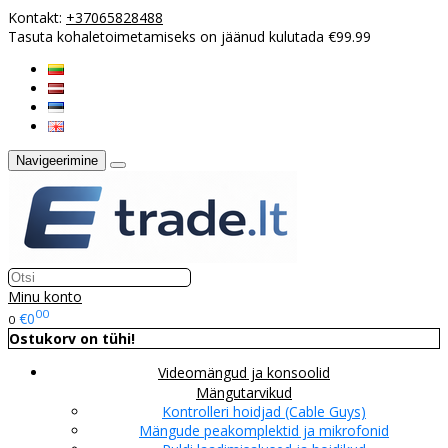
Kontakt:
+37065828488
Tasuta kohaletoimetamiseks on jäänud kulutada €99.99
Navigeerimine
Minu konto
00
€0
0
Ostukorv on tühi!
Videomängud ja konsoolid
Mängutarvikud
Kontrolleri hoidjad (Cable Guys)
Mängude peakomplektid ja mikrofonid