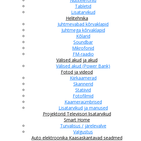
Nutitelefonid
Tabletid
Lisatarvikud
Helitehnika
Juhtmevabad kõrvaklapid
Juhtmega kõrvaklapid
Kõlarid
Soundbar
Mikrofonid
FM-raadio
Välised akud ja akud
Välised akud (Power Bank)
Fotod ja videod
Kiirkaamerad
Skannerid
Statiivid
Fotofilmid
Kaameraümbrised
Lisatarvikud ja manused
Projektorid
Televiisori lisatarvikud
Smart Home
Turvalisus / järelevalve
Valgustus
Auto elektroonika
Kaasaskantavad seadmed