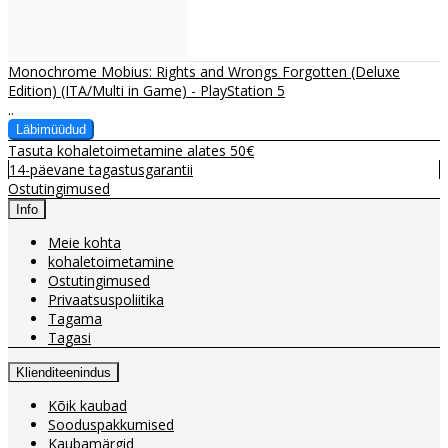
Monochrome Mobius: Rights and Wrongs Forgotten (Deluxe
Edition) (ITA/Multi in Game) - PlayStation 5
..
Tasuta kohaletoimetamine alates 50€
14-päevane tagastusgarantii
Ostutingimused
Info
Meie kohta
kohaletoimetamine
Ostutingimused
Privaatsuspoliitika
Tagama
Tagasi
Klienditeenindus
Kõik kaubad
Sooduspakkumised
Kaubamärgid