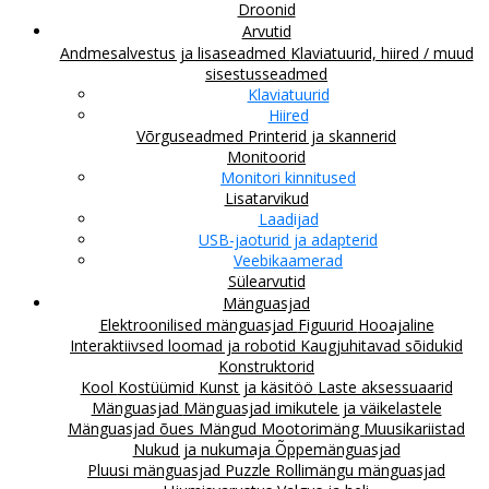
Droonid
Arvutid
Andmesalvestus ja lisaseadmed
Klaviatuurid, hiired / muud
sisestusseadmed
Klaviatuurid
Hiired
Võrguseadmed
Printerid ja skannerid
Monitoorid
Monitori kinnitused
Lisatarvikud
Laadijad
USB-jaoturid ja adapterid
Veebikaamerad
Sülearvutid
Mänguasjad
Elektroonilised mänguasjad
Figuurid
Hooajaline
Interaktiivsed loomad ja robotid
Kaugjuhitavad sõidukid
Konstruktorid
Kool
Kostüümid
Kunst ja käsitöö
Laste aksessuaarid
Mänguasjad
Mänguasjad imikutele ja väikelastele
Mänguasjad õues
Mängud
Mootorimäng
Muusikariistad
Nukud ja nukumaja
Õppemänguasjad
Pluusi mänguasjad
Puzzle
Rollimängu mänguasjad