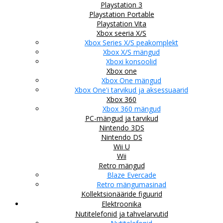
Playstation 3
Playstation Portable
Playstation Vita
Xbox seeria X/S
Xbox Series X/S peakomplekt
Xbox X/S mängud
Xboxi konsoolid
Xbox one
Xbox One mängud
Xbox One'i tarvikud ja aksessuaarid
Xbox 360
Xbox 360 mängud
PC-mängud ja tarvikud
Nintendo 3DS
Nintendo DS
Wii U
Wii
Retro mängud
Blaze Evercade
Retro mängumasinad
Kollektsionääride figuurid
Elektroonika
Nutitelefonid ja tahvelarvutid