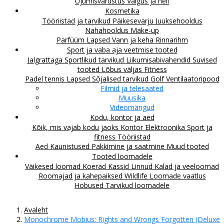
Ujumisvarustus
Valgus ja heli
Kosmetika
Tööriistad ja tarvikud
Päikesevarju
Juuksehooldus
Nahahooldus
Make-up
Parfüüm
Lapsed
Vann ja keha
Rinnarihm
Sport ja vaba aja veetmise tooted
Jalgrattaga
Sportlikud tarvikud
Liikumisabivahendid
Suvised
tooted
Lõbus väljas
Fitness
Padel tennis
Lapsed
Sõjalised tarvikud
Golf
Ventilaatoripood
Filmid ja telesaated
Muusika
Videomängud
Kodu, kontor ja aed
Kõik, mis vajab kodu jaoks
Kontor
Elektroonika
Sport ja
fitness
Tööriistad
Aed
Kaunistused
Pakkimine ja saatmine
Muud tooted
Tooted loomadele
Väikesed loomad
Koerad
Kassid
Linnud
Kalad ja veeloomad
Roomajad ja kahepaiksed
Wildlife
Loomade vaatlus
Hobused
Tarvikud loomadele
Avaleht
Monochrome Mobius: Rights and Wrongs Forgotten (Deluxe