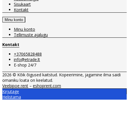
Sisukaart
Kontakt
Minu konto
Minu konto
Tellimuste ajalugu
Kontakt
+37065828488
info@etrade.lt
E-shop 24/7
2026 © Kõik õigused kaitstud. Kopeerimine, jagamine ilma saidi
omaniku loata on keelatud.
Veebipoe rent
–
eshoprent.com
Kirjutage
Helistama