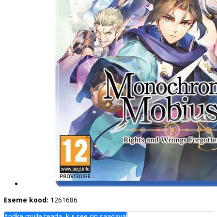
Eseme kood:
1261686
Andke mulle teada, kui see on saadaval