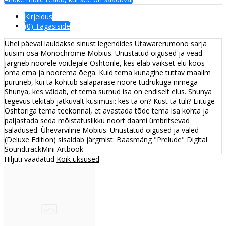
Kirjeldus
(0) Tagasiside
Ühel päeval lauldakse sinust legendides Utawarerumono sarja
uusim osa Monochrome Mobius: Unustatud õigused ja vead
järgneb noorele võitlejale Oshtorile, kes elab vaikset elu koos
oma ema ja noorema õega. Kuid tema kunagine tuttav maailm
puruneb, kui ta kohtub salapärase noore tüdrukuga nimega
Shunya, kes väidab, et tema surnud isa on endiselt elus. Shunya
tegevus tekitab jätkuvalt küsimusi: kes ta on? Kust ta tuli? Liituge
Oshtoriga tema teekonnal, et avastada tõde tema isa kohta ja
paljastada seda mõistatuslikku noort daami ümbritsevad
saladused. Ühevärviline Mobius: Unustatud õigused ja valed
(Deluxe Edition) sisaldab järgmist: Baasmäng "Prelude" Digital
SoundtrackMini Artbook
Hiljuti vaadatud
Kõik üksused