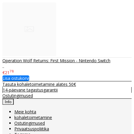
Operation Wolf Returns: First Mission - Nintendo Switch
..
78
€21
Lisa ostukorvi
Tasuta kohaletoimetamine alates 50€
14-päevane tagastusgarantii
Ostutingimused
Info
Meie kohta
kohaletoimetamine
Ostutingimused
Privaatsuspoliitika