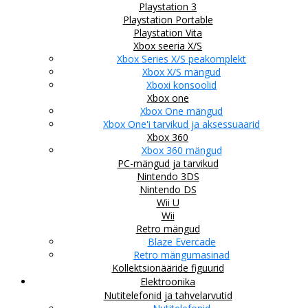
Playstation 3
Playstation Portable
Playstation Vita
Xbox seeria X/S
Xbox Series X/S peakomplekt
Xbox X/S mängud
Xboxi konsoolid
Xbox one
Xbox One mängud
Xbox One'i tarvikud ja aksessuaarid
Xbox 360
Xbox 360 mängud
PC-mängud ja tarvikud
Nintendo 3DS
Nintendo DS
Wii U
Wii
Retro mängud
Blaze Evercade
Retro mängumasinad
Kollektsionääride figuurid
Elektroonika
Nutitelefonid ja tahvelarvutid