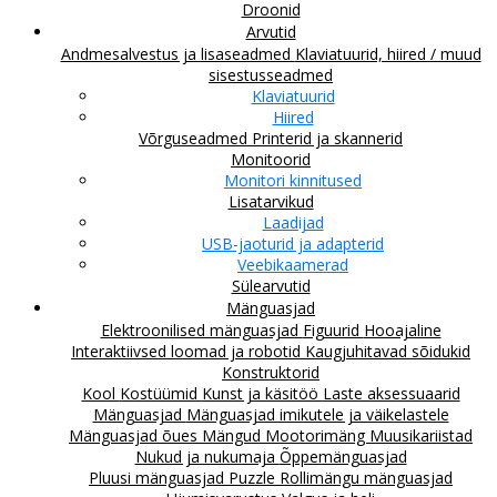
Droonid
Arvutid
Andmesalvestus ja lisaseadmed
Klaviatuurid, hiired / muud
sisestusseadmed
Klaviatuurid
Hiired
Võrguseadmed
Printerid ja skannerid
Monitoorid
Monitori kinnitused
Lisatarvikud
Laadijad
USB-jaoturid ja adapterid
Veebikaamerad
Sülearvutid
Mänguasjad
Elektroonilised mänguasjad
Figuurid
Hooajaline
Interaktiivsed loomad ja robotid
Kaugjuhitavad sõidukid
Konstruktorid
Kool
Kostüümid
Kunst ja käsitöö
Laste aksessuaarid
Mänguasjad
Mänguasjad imikutele ja väikelastele
Mänguasjad õues
Mängud
Mootorimäng
Muusikariistad
Nukud ja nukumaja
Õppemänguasjad
Pluusi mänguasjad
Puzzle
Rollimängu mänguasjad