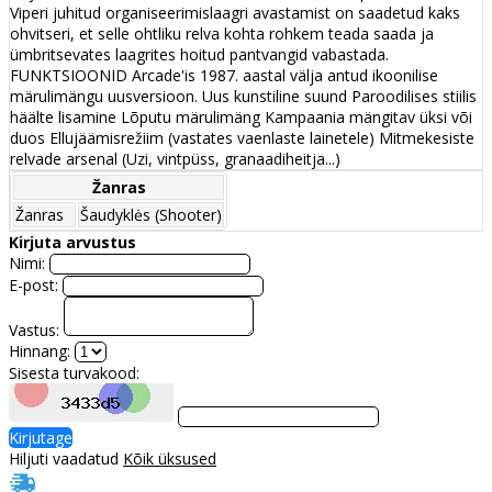
Viperi juhitud organiseerimislaagri avastamist on saadetud kaks
ohvitseri, et selle ohtliku relva kohta rohkem teada saada ja
ümbritsevates laagrites hoitud pantvangid vabastada.
FUNKTSIOONID Arcade'is 1987. aastal välja antud ikoonilise
märulimängu uusversioon. Uus kunstiline suund Paroodilises stiilis
häälte lisamine Lõputu märulimäng Kampaania mängitav üksi või
duos Ellujäämisrežiim (vastates vaenlaste lainetele) Mitmekesiste
relvade arsenal (Uzi, vintpüss, granaadiheitja...)
Žanras
Žanras
Šaudyklės (Shooter)
Kirjuta arvustus
Nimi:
E-post:
Vastus:
Hinnang:
Sisesta turvakood:
Kirjutage
Hiljuti vaadatud
Kõik üksused