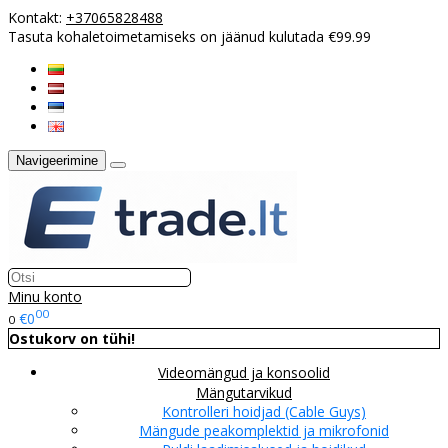
Kontakt:
+37065828488
Tasuta kohaletoimetamiseks on jäänud kulutada €99.99
Navigeerimine
Minu konto
00
€0
0
Ostukorv on tühi!
Videomängud ja konsoolid
Mängutarvikud
Kontrolleri hoidjad (Cable Guys)
Mängude peakomplektid ja mikrofonid