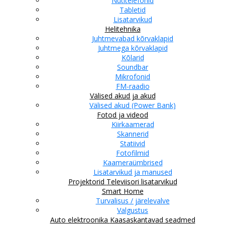
Nutitelefonid
Tabletid
Lisatarvikud
Helitehnika
Juhtmevabad kõrvaklapid
Juhtmega kõrvaklapid
Kõlarid
Soundbar
Mikrofonid
FM-raadio
Välised akud ja akud
Välised akud (Power Bank)
Fotod ja videod
Kiirkaamerad
Skannerid
Statiivid
Fotofilmid
Kaameraümbrised
Lisatarvikud ja manused
Projektorid
Televiisori lisatarvikud
Smart Home
Turvalisus / järelevalve
Valgustus
Auto elektroonika
Kaasaskantavad seadmed