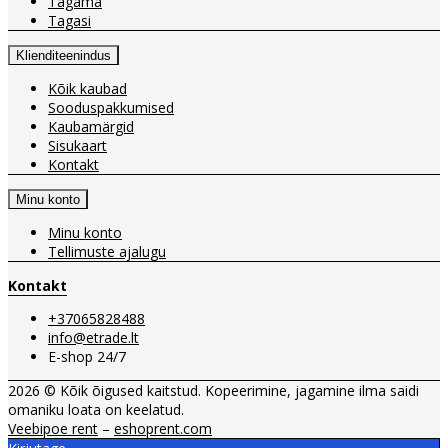
Tagama
Tagasi
Klienditeenindus
Kõik kaubad
Sooduspakkumised
Kaubamärgid
Sisukaart
Kontakt
Minu konto
Minu konto
Tellimuste ajalugu
Kontakt
+37065828488
info@etrade.lt
E-shop 24/7
2026 © Kõik õigused kaitstud. Kopeerimine, jagamine ilma saidi
omaniku loata on keelatud.
Veebipoe rent
–
eshoprent.com