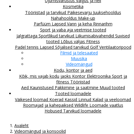
Ujumisvarustus
Valgus ja heli
Kosmetika
Tööriistad ja tarvikud
Päikesevarju
Juuksehooldus
Nahahooldus
Make-up
Parfüüm
Lapsed
Vann ja keha
Rinnarihm
Sport ja vaba aja veetmise tooted
Jalgrattaga
Sportlikud tarvikud
Liikumisabivahendid
Suvised
tooted
Lõbus väljas
Fitness
Padel tennis
Lapsed
Sõjalised tarvikud
Golf
Ventilaatoripood
Filmid ja telesaated
Muusika
Videomängud
Kodu, kontor ja aed
Kõik, mis vajab kodu jaoks
Kontor
Elektroonika
Sport ja
fitness
Tööriistad
Aed
Kaunistused
Pakkimine ja saatmine
Muud tooted
Tooted loomadele
Väikesed loomad
Koerad
Kassid
Linnud
Kalad ja veeloomad
Roomajad ja kahepaiksed
Wildlife
Loomade vaatlus
Hobused
Tarvikud loomadele
Avaleht
Videomängud ja konsoolid