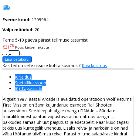
Eseme kood:
1209964
Välja müüdud:
20
Tarne 5-10 päeva pärast tellimuse tasumist
78
€21
Koos käibemaksuta
Kas teil on selle üksuse kohta küsimusi?
Küsi küsimus
Kirjeldus
Spetsifikatsioon
(0) Tagasiside
Algselt 1987. aastal Arcade'is avaldatud operatsioon Wolf Returns:
First Mission on žanri kujundanud esimese Rail Shooteri
uusversioon. See kleepub algse mängu DNA-le – 80ndate
märulifilmidest päritud vapustava action-atmosfääriga –,
pakkudes samas uhiuut paigutust ja edetabelit. Paar kuud tagasi
tekkis uus kuritegelik ühendus. Lisaks relva- ja narkoärile on nad
välja töötanud ülivõimsa relva. Pärast mitme salapärase kindral