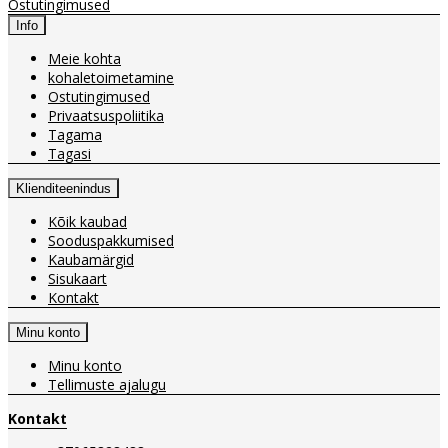
Ostutingimused
Info
Meie kohta
kohaletoimetamine
Ostutingimused
Privaatsuspoliitika
Tagama
Tagasi
Klienditeenindus
Kõik kaubad
Sooduspakkumised
Kaubamärgid
Sisukaart
Kontakt
Minu konto
Minu konto
Tellimuste ajalugu
Kontakt