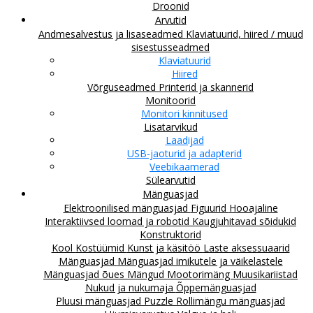
Droonid
Arvutid
Andmesalvestus ja lisaseadmed
Klaviatuurid, hiired / muud
sisestusseadmed
Klaviatuurid
Hiired
Võrguseadmed
Printerid ja skannerid
Monitoorid
Monitori kinnitused
Lisatarvikud
Laadijad
USB-jaoturid ja adapterid
Veebikaamerad
Sülearvutid
Mänguasjad
Elektroonilised mänguasjad
Figuurid
Hooajaline
Interaktiivsed loomad ja robotid
Kaugjuhitavad sõidukid
Konstruktorid
Kool
Kostüümid
Kunst ja käsitöö
Laste aksessuaarid
Mänguasjad
Mänguasjad imikutele ja väikelastele
Mänguasjad õues
Mängud
Mootorimäng
Muusikariistad
Nukud ja nukumaja
Õppemänguasjad
Pluusi mänguasjad
Puzzle
Rollimängu mänguasjad