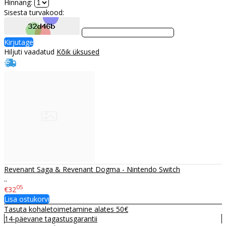
Hinnang:
Sisesta turvakood:
Kirjutage
Hiljuti vaadatud
Kõik üksused
Revenant Saga & Revenant Dogma - Nintendo Switch
..
05
€32
Lisa ostukorvi
Tasuta kohaletoimetamine alates 50€
14-päevane tagastusgarantii