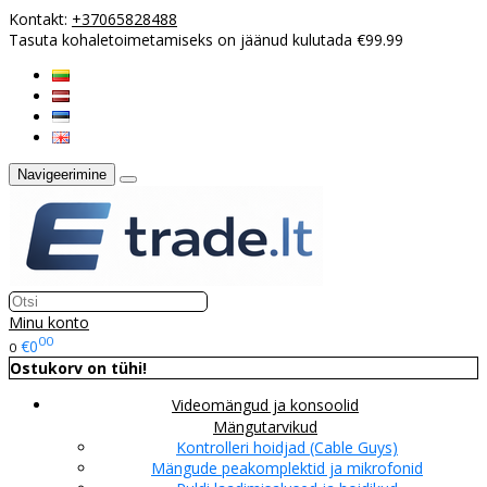
Kontakt:
+37065828488
Tasuta kohaletoimetamiseks on jäänud kulutada €99.99
Navigeerimine
Minu konto
00
€0
0
Ostukorv on tühi!
Videomängud ja konsoolid
Mängutarvikud
Kontrolleri hoidjad (Cable Guys)
Mängude peakomplektid ja mikrofonid