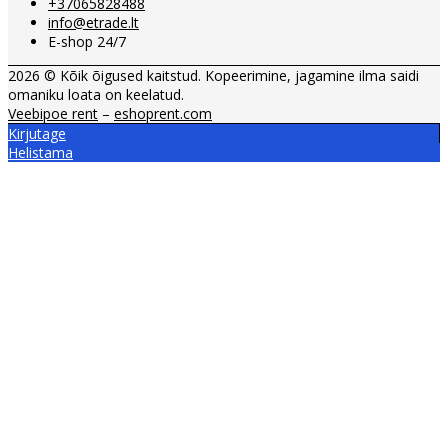
+37065828488
info@etrade.lt
E-shop 24/7
2026 © Kõik õigused kaitstud. Kopeerimine, jagamine ilma saidi
omaniku loata on keelatud.
Veebipoe rent
–
eshoprent.com
Kirjutage
Helistama