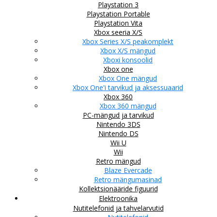
Playstation 3
Playstation Portable
Playstation Vita
Xbox seeria X/S
Xbox Series X/S peakomplekt
Xbox X/S mängud
Xboxi konsoolid
Xbox one
Xbox One mängud
Xbox One'i tarvikud ja aksessuaarid
Xbox 360
Xbox 360 mängud
PC-mängud ja tarvikud
Nintendo 3DS
Nintendo DS
Wii U
Wii
Retro mängud
Blaze Evercade
Retro mängumasinad
Kollektsionääride figuurid
Elektroonika
Nutitelefonid ja tahvelarvutid