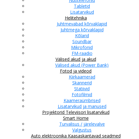
Nutitelefonid
Tabletid
Lisatarvikud
Helitehnika
Juhtmevabad kõrvaklapid
Juhtmega kõrvaklapid
Kõlarid
Soundbar
Mikrofonid
FM-raadio
Välised akud ja akud
Välised akud (Power Bank)
Fotod ja videod
Kiirkaamerad
Skannerid
Statiivid
Fotofilmid
Kaameraümbrised
Lisatarvikud ja manused
Projektorid
Televiisori lisatarvikud
Smart Home
Turvalisus / järelevalve
Valgustus
Auto elektroonika
Kaasaskantavad seadmed