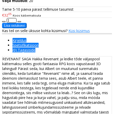
Välja müüdud:
20
Tarne 5-10 päeva pärast tellimuse tasumist
05
€32
Koos käibemaksuta
Kas teil on selle üksuse kohta küsimusi?
Küsi küsimus
Kirjeldus
Spetsifikatsioon
(0) Tagasiside
REVENANT SAGA Hakka Revenant ja leidke tõde väljaspool
kättemaksu selles gooti fantaasia RPG koos vapustavad 3D
lahingud! Pärast seda, kui Albert on muutunud surematuks
olendiks, keda tuntakse "Revenant" nime all, ja saanud teada
deemoni olemasolust tema sees, asub Albert teele, et panna
inimene, kes talle seda tegi, oma eluga maksma. Kui ta aga satub
teel kokku teistega, kes tegelevad nende endi kujundlike
deemonitega, siis millise vastuse ta leiab...? See on üks lugu, mis
hägustab piire hea ja kurja vahel, ja palju sisu, mida mööda
vaadata! See hõlmab mitmesuguseid unikaalseid allülesandeid,
lahingusiseseid ümberkujundamissüsteeme ja relvade
sepistamissüsteemi, mis võimaldab mängijatel valmistada täiesti