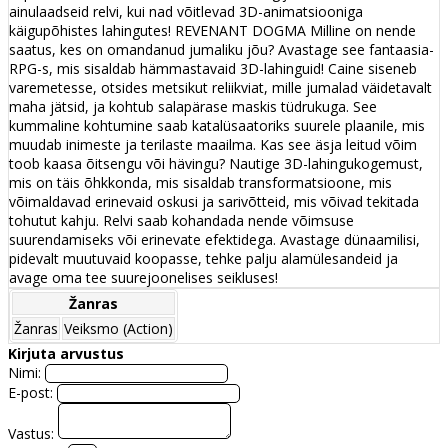
ainulaadseid relvi, kui nad võitlevad 3D-animatsiooniga
käigupõhistes lahingutes! REVENANT DOGMA Milline on nende
saatus, kes on omandanud jumaliku jõu? Avastage see fantaasia-
RPG-s, mis sisaldab hämmastavaid 3D-lahinguid! Caine siseneb
varemetesse, otsides metsikut reliikviat, mille jumalad väidetavalt
maha jätsid, ja kohtub salapärase maskis tüdrukuga. See
kummaline kohtumine saab katalüsaatoriks suurele plaanile, mis
muudab inimeste ja terilaste maailma. Kas see äsja leitud võim
toob kaasa õitsengu või hävingu? Nautige 3D-lahingukogemust,
mis on täis õhkkonda, mis sisaldab transformatsioone, mis
võimaldavad erinevaid oskusi ja sarivõtteid, mis võivad tekitada
tohutut kahju. Relvi saab kohandada nende võimsuse
suurendamiseks või erinevate efektidega. Avastage dünaamilisi,
pidevalt muutuvaid koopasse, tehke palju alamülesandeid ja
avage oma tee suurejoonelises seikluses!
Žanras
Žanras
Veiksmo (Action)
Kirjuta arvustus
Nimi:
E-post:
Vastus: