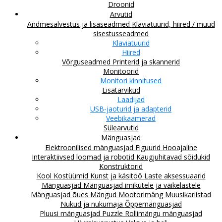
Droonid
Arvutid
Andmesalvestus ja lisaseadmed
Klaviatuurid, hiired / muud
sisestusseadmed
Klaviatuurid
Hiired
Võrguseadmed
Printerid ja skannerid
Monitoorid
Monitori kinnitused
Lisatarvikud
Laadijad
USB-jaoturid ja adapterid
Veebikaamerad
Sülearvutid
Mänguasjad
Elektroonilised mänguasjad
Figuurid
Hooajaline
Interaktiivsed loomad ja robotid
Kaugjuhitavad sõidukid
Konstruktorid
Kool
Kostüümid
Kunst ja käsitöö
Laste aksessuaarid
Mänguasjad
Mänguasjad imikutele ja väikelastele
Mänguasjad õues
Mängud
Mootorimäng
Muusikariistad
Nukud ja nukumaja
Õppemänguasjad
Pluusi mänguasjad
Puzzle
Rollimängu mänguasjad