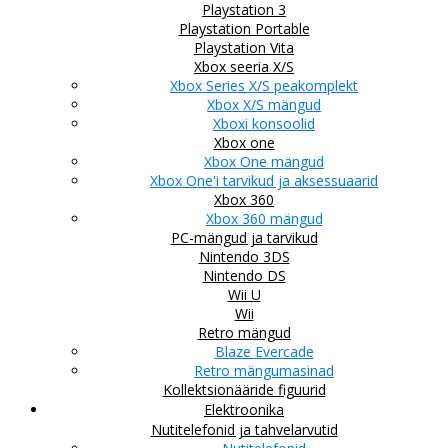
Playstation 3
Playstation Portable
Playstation Vita
Xbox seeria X/S
Xbox Series X/S peakomplekt
Xbox X/S mängud
Xboxi konsoolid
Xbox one
Xbox One mängud
Xbox One'i tarvikud ja aksessuaarid
Xbox 360
Xbox 360 mängud
PC-mängud ja tarvikud
Nintendo 3DS
Nintendo DS
Wii U
Wii
Retro mängud
Blaze Evercade
Retro mängumasinad
Kollektsionääride figuurid
Elektroonika
Nutitelefonid ja tahvelarvutid