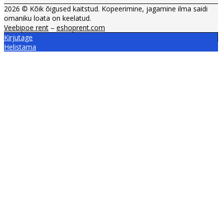
2026 © Kõik õigused kaitstud. Kopeerimine, jagamine ilma saidi
omaniku loata on keelatud.
Veebipoe rent
–
eshoprent.com
Kirjutage
Helistama