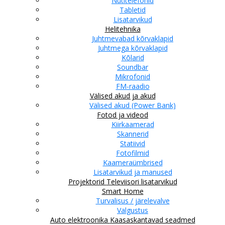
Nutitelefonid
Tabletid
Lisatarvikud
Helitehnika
Juhtmevabad kõrvaklapid
Juhtmega kõrvaklapid
Kõlarid
Soundbar
Mikrofonid
FM-raadio
Välised akud ja akud
Välised akud (Power Bank)
Fotod ja videod
Kiirkaamerad
Skannerid
Statiivid
Fotofilmid
Kaameraümbrised
Lisatarvikud ja manused
Projektorid
Televiisori lisatarvikud
Smart Home
Turvalisus / järelevalve
Valgustus
Auto elektroonika
Kaasaskantavad seadmed