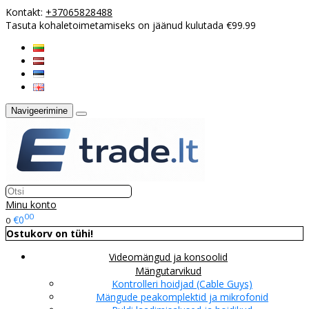
Kontakt:
+37065828488
Tasuta kohaletoimetamiseks on jäänud kulutada €99.99
Navigeerimine
Minu konto
00
€0
0
Ostukorv on tühi!
Videomängud ja konsoolid
Mängutarvikud
Kontrolleri hoidjad (Cable Guys)
Mängude peakomplektid ja mikrofonid