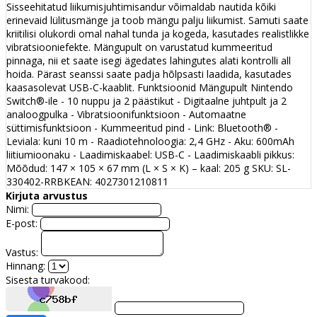
Sisseehitatud liikumisjuhtimisandur võimaldab nautida kõiki
erinevaid lülitusmänge ja toob mängu palju liikumist. Samuti saate
kriitilisi olukordi omal nahal tunda ja kogeda, kasutades realistlikke
vibratsiooniefekte. Mängupult on varustatud kummeeritud
pinnaga, nii et saate isegi ägedates lahingutes alati kontrolli all
hoida. Pärast seanssi saate padja hõlpsasti laadida, kasutades
kaasasolevat USB-C-kaablit. Funktsioonid Mängupult Nintendo
Switch®-ile - 10 nuppu ja 2 päästikut - Digitaalne juhtpult ja 2
analoogpulka - Vibratsioonifunktsioon - Automaatne
süttimisfunktsioon - Kummeeritud pind - Link: Bluetooth® -
Leviala: kuni 10 m - Raadiotehnoloogia: 2,4 GHz - Aku: 600mAh
liitiumioonaku - Laadimiskaabel: USB-C - Laadimiskaabli pikkus:
Mõõdud: 147 × 105 × 67 mm (L × S × K) – kaal: 205 g SKU: SL-
330402-RRBKEAN: 4027301210811
Kirjuta arvustus
Nimi:
E-post:
Vastus:
Hinnang:
Sisesta turvakood: