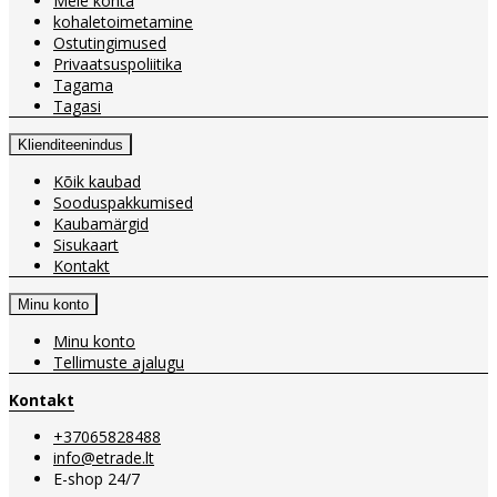
Meie kohta
kohaletoimetamine
Ostutingimused
Privaatsuspoliitika
Tagama
Tagasi
Klienditeenindus
Kõik kaubad
Sooduspakkumised
Kaubamärgid
Sisukaart
Kontakt
Minu konto
Minu konto
Tellimuste ajalugu
Kontakt
+37065828488
info@etrade.lt
E-shop 24/7