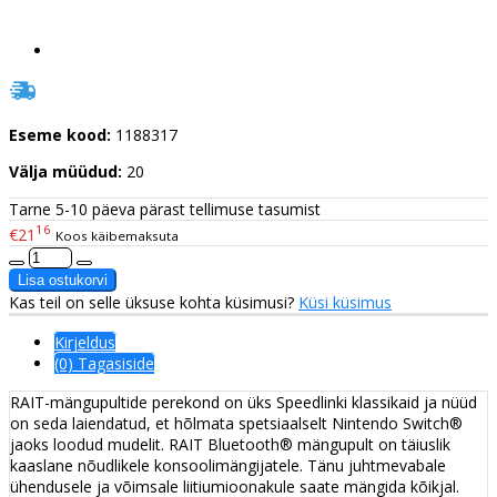
Eseme kood:
1188317
Välja müüdud:
20
Tarne 5-10 päeva pärast tellimuse tasumist
16
€21
Koos käibemaksuta
Kas teil on selle üksuse kohta küsimusi?
Küsi küsimus
Kirjeldus
(0) Tagasiside
RAIT-mängupultide perekond on üks Speedlinki klassikaid ja nüüd
on seda laiendatud, et hõlmata spetsiaalselt Nintendo Switch®
jaoks loodud mudelit. RAIT Bluetooth® mängupult on täiuslik
kaaslane nõudlikele konsoolimängijatele. Tänu juhtmevabale
ühendusele ja võimsale liitiumioonakule saate mängida kõikjal.