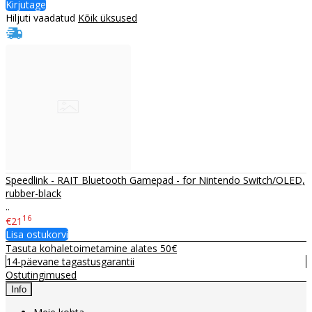
Kirjutage
Hiljuti vaadatud
Kõik üksused
Speedlink - RAIT Bluetooth Gamepad - for Nintendo Switch/OLED,
rubber-black
..
16
€21
Lisa ostukorvi
Tasuta kohaletoimetamine alates 50€
14-päevane tagastusgarantii
Ostutingimused
Info