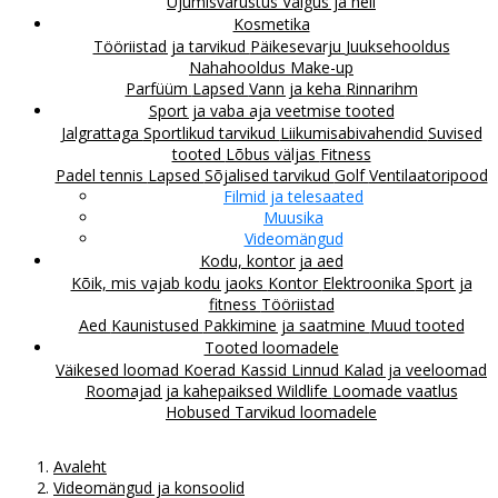
Ujumisvarustus
Valgus ja heli
Kosmetika
Tööriistad ja tarvikud
Päikesevarju
Juuksehooldus
Nahahooldus
Make-up
Parfüüm
Lapsed
Vann ja keha
Rinnarihm
Sport ja vaba aja veetmise tooted
Jalgrattaga
Sportlikud tarvikud
Liikumisabivahendid
Suvised
tooted
Lõbus väljas
Fitness
Padel tennis
Lapsed
Sõjalised tarvikud
Golf
Ventilaatoripood
Filmid ja telesaated
Muusika
Videomängud
Kodu, kontor ja aed
Kõik, mis vajab kodu jaoks
Kontor
Elektroonika
Sport ja
fitness
Tööriistad
Aed
Kaunistused
Pakkimine ja saatmine
Muud tooted
Tooted loomadele
Väikesed loomad
Koerad
Kassid
Linnud
Kalad ja veeloomad
Roomajad ja kahepaiksed
Wildlife
Loomade vaatlus
Hobused
Tarvikud loomadele
Avaleht
Videomängud ja konsoolid