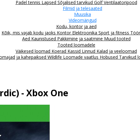
Padel tennis
Lapsed
Sõjalised tarvikud
Golf
Ventilaatoripood
Filmid ja telesaated
Muusika
Videomängud
Kodu, kontor ja aed
Kõik, mis vajab kodu jaoks
Kontor
Elektroonika
Sport ja fitness
Töör
Aed
Kaunistused
Pakkimine ja saatmine
Muud tooted
Tooted loomadele
Väikesed loomad
Koerad
Kassid
Linnud
Kalad ja veeloomad
omajad ja kahepaiksed
Wildlife
Loomade vaatlus
Hobused
Tarvikud 
rdic) - Xbox One