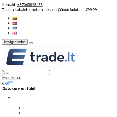
Kontakt:
+37065828488
Tasuta kohaletoimetamiseks on jäänud kulutada €99.99
Navigeerimine
Minu konto
00
€0
0
Ostukorv on tühi!