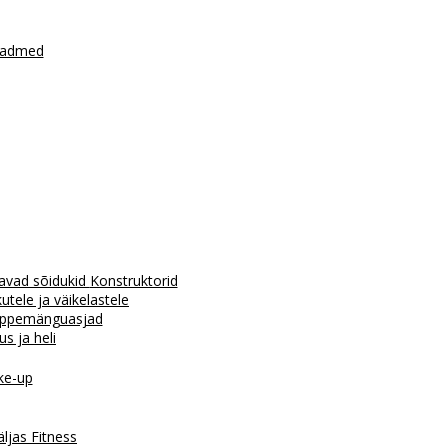
seadmed
avad sõidukid
Konstruktorid
tele ja väikelastele
ppemänguasjad
us ja heli
e-up
äljas
Fitness