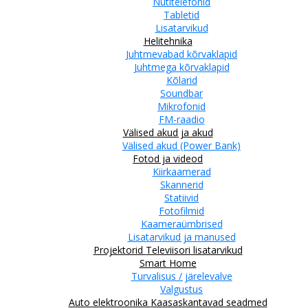
Nutitelefonid
Tabletid
Lisatarvikud
Helitehnika
Juhtmevabad kõrvaklapid
Juhtmega kõrvaklapid
Kõlarid
Soundbar
Mikrofonid
FM-raadio
Välised akud ja akud
Välised akud (Power Bank)
Fotod ja videod
Kiirkaamerad
Skannerid
Statiivid
Fotofilmid
Kaameraümbrised
Lisatarvikud ja manused
Projektorid
Televiisori lisatarvikud
Smart Home
Turvalisus / järelevalve
Valgustus
Auto elektroonika
Kaasaskantavad seadmed