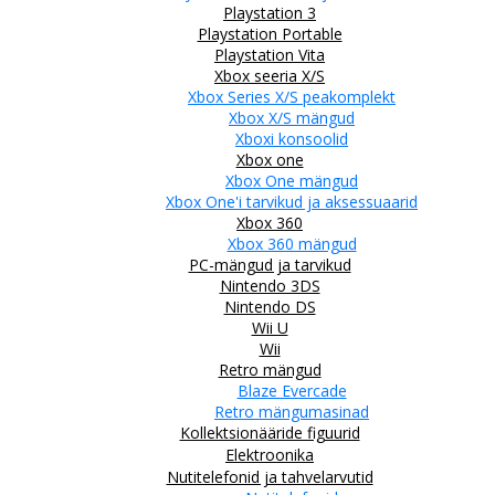
Playstation 3
Playstation Portable
Playstation Vita
Xbox seeria X/S
Xbox Series X/S peakomplekt
Xbox X/S mängud
Xboxi konsoolid
Xbox one
Xbox One mängud
Xbox One'i tarvikud ja aksessuaarid
Xbox 360
Xbox 360 mängud
PC-mängud ja tarvikud
Nintendo 3DS
Nintendo DS
Wii U
Wii
Retro mängud
Blaze Evercade
Retro mängumasinad
Kollektsionääride figuurid
Elektroonika
Nutitelefonid ja tahvelarvutid