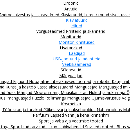
Droonid
Arvutid
Andmesalvestus ja lisaseadmed
Klaviatuurid, hiired / muud sisestus
Klaviatuurid
Hiired
Võrguseadmed
Printerid ja skannerid
Monitoorid
Monitori kinnitused
Lisatarvikud
Laadijad
USB-jaoturid ja adapterid
Veebikaamerad
Sülearvutid
Mänguasjad
guasjad
Figuurid
Hooajaline
Interaktiivsed loomad ja robotid
Kaugjuhit
mid
Kunst ja käsitöö
Laste aksessuaarid
Mänguasjad
Mänguasjad imiku
jad õues
Mängud
Mootorimäng
Muusikariistad
Nukud ja nukumaja
Õ
uusi mänguasjad
Puzzle
Rollimängu mänguasjad
Ujumisvarustus
Valg
Kosmetika
Tööriistad ja tarvikud
Päikesevarju
Juuksehooldus
Nahahooldus
Mak
Parfüüm
Lapsed
Vann ja keha
Rinnarihm
Sport ja vaba aja veetmise tooted
attaga
Sportlikud tarvikud
Liikumisabivahendid
Suvised tooted
Lõbus v