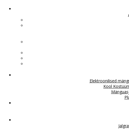
Elektroonilised män
Kool
Kostüü
Mänguas
Pl
Jalgr