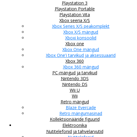
Playstation 3
Playstation Portable
Playstation Vita
Xbox seeria X/S
Xbox Series X/S peakomplekt
Xbox X/S mängud
Xboxi konsoolid
Xbox one
Xbox One mängud
Xbox One'i tarvikud ja aksessuaarid
Xbox 360
Xbox 360 mängud
PC-mängud ja tarvikud
Nintendo 3DS
Nintendo DS
Wii U
Wii
Retro mängud
Blaze Evercade
Retro mängumasinad
Kollektsionääride figuurid
Elektroonika
Nutitelefonid ja tahvelarvutid