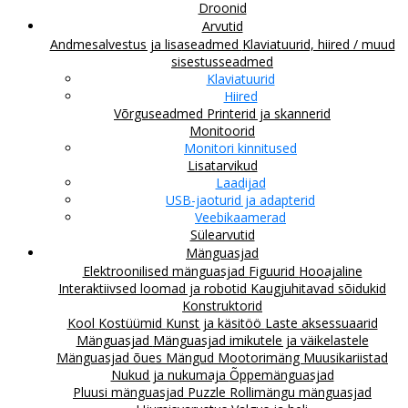
Droonid
Arvutid
Andmesalvestus ja lisaseadmed
Klaviatuurid, hiired / muud
sisestusseadmed
Klaviatuurid
Hiired
Võrguseadmed
Printerid ja skannerid
Monitoorid
Monitori kinnitused
Lisatarvikud
Laadijad
USB-jaoturid ja adapterid
Veebikaamerad
Sülearvutid
Mänguasjad
Elektroonilised mänguasjad
Figuurid
Hooajaline
Interaktiivsed loomad ja robotid
Kaugjuhitavad sõidukid
Konstruktorid
Kool
Kostüümid
Kunst ja käsitöö
Laste aksessuaarid
Mänguasjad
Mänguasjad imikutele ja väikelastele
Mänguasjad õues
Mängud
Mootorimäng
Muusikariistad
Nukud ja nukumaja
Õppemänguasjad
Pluusi mänguasjad
Puzzle
Rollimängu mänguasjad