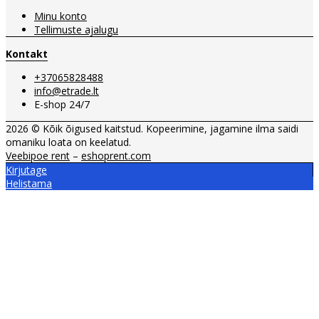
Minu konto
Tellimuste ajalugu
Kontakt
+37065828488
info@etrade.lt
E-shop 24/7
2026 © Kõik õigused kaitstud. Kopeerimine, jagamine ilma saidi
omaniku loata on keelatud.
Veebipoe rent
–
eshoprent.com
Kirjutage
Helistama