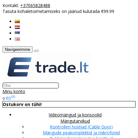
Kontakt:
+37065828488
Tasuta kohaletoimetamiseks on jäänud kulutada €99.99
Navigeerimine
Minu konto
00
€0
0
Ostukorv on tühi!
Videomängud ja konsoolid
Mängutarvikud
Kontrolleri hoidjad (Cable Guys)
Mängude peakomplektid ja mikrofonid