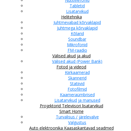
Nutitelefonid
Tabletid
Lisatarvikud
Helitehnika
Juhtmevabad kõrvaklapid
Juhtmega kõrvaklapid
Kõlarid
Soundbar
Mikrofonid
FM-raadio
Välised akud ja akud
Välised akud (Power Bank)
Fotod ja videod
Kiirkaamerad
Skannerid
Statiivid
Fotofilmid
Kaameraümbrised
Lisatarvikud ja manused
Projektorid
Televiisori lisatarvikud
Smart Home
Turvalisus / järelevalve
Valgustus
Auto elektroonika
Kaasaskantavad seadmed