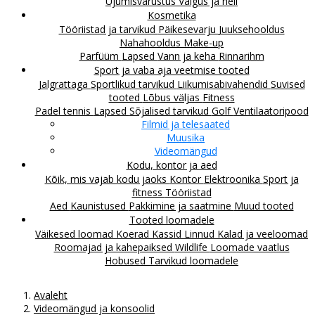
Ujumisvarustus
Valgus ja heli
Kosmetika
Tööriistad ja tarvikud
Päikesevarju
Juuksehooldus
Nahahooldus
Make-up
Parfüüm
Lapsed
Vann ja keha
Rinnarihm
Sport ja vaba aja veetmise tooted
Jalgrattaga
Sportlikud tarvikud
Liikumisabivahendid
Suvised
tooted
Lõbus väljas
Fitness
Padel tennis
Lapsed
Sõjalised tarvikud
Golf
Ventilaatoripood
Filmid ja telesaated
Muusika
Videomängud
Kodu, kontor ja aed
Kõik, mis vajab kodu jaoks
Kontor
Elektroonika
Sport ja
fitness
Tööriistad
Aed
Kaunistused
Pakkimine ja saatmine
Muud tooted
Tooted loomadele
Väikesed loomad
Koerad
Kassid
Linnud
Kalad ja veeloomad
Roomajad ja kahepaiksed
Wildlife
Loomade vaatlus
Hobused
Tarvikud loomadele
Avaleht
Videomängud ja konsoolid