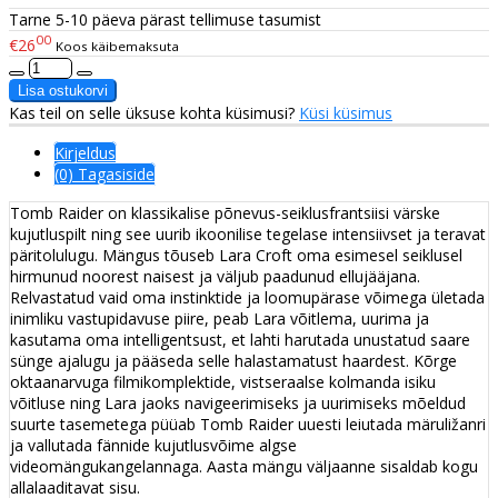
Tarne 5-10 päeva pärast tellimuse tasumist
00
€26
Koos käibemaksuta
Kas teil on selle üksuse kohta küsimusi?
Küsi küsimus
Kirjeldus
(0) Tagasiside
Tomb Raider on klassikalise põnevus-seiklusfrantsiisi värske
kujutluspilt ning see uurib ikoonilise tegelase intensiivset ja teravat
päritolulugu. Mängus tõuseb Lara Croft oma esimesel seiklusel
hirmunud noorest naisest ja väljub paadunud ellujääjana.
Relvastatud vaid oma instinktide ja loomupärase võimega ületada
inimliku vastupidavuse piire, peab Lara võitlema, uurima ja
kasutama oma intelligentsust, et lahti harutada unustatud saare
sünge ajalugu ja pääseda selle halastamatust haardest. Kõrge
oktaanarvuga filmikomplektide, vistseraalse kolmanda isiku
võitluse ning Lara jaoks navigeerimiseks ja uurimiseks mõeldud
suurte tasemetega püüab Tomb Raider uuesti leiutada märuližanri
ja vallutada fännide kujutlusvõime algse
videomängukangelannaga. Aasta mängu väljaanne sisaldab kogu
allalaaditavat sisu.