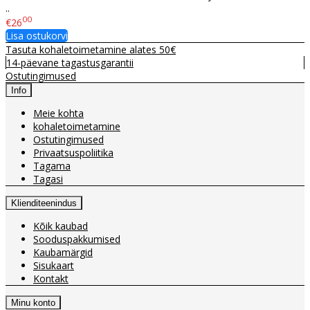
..
00
€26
Lisa ostukorvi
Tasuta kohaletoimetamine alates 50€
14-päevane tagastusgarantii
Ostutingimused
Info
Meie kohta
kohaletoimetamine
Ostutingimused
Privaatsuspoliitika
Tagama
Tagasi
Klienditeenindus
Kõik kaubad
Sooduspakkumised
Kaubamärgid
Sisukaart
Kontakt
Minu konto