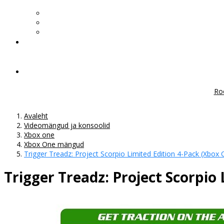
Ro
Avaleht
Videomängud ja konsoolid
Xbox one
Xbox One mängud
Trigger Treadz: Project Scorpio Limited Edition 4-Pack (Xbox 
Trigger Treadz: Project Scorpio