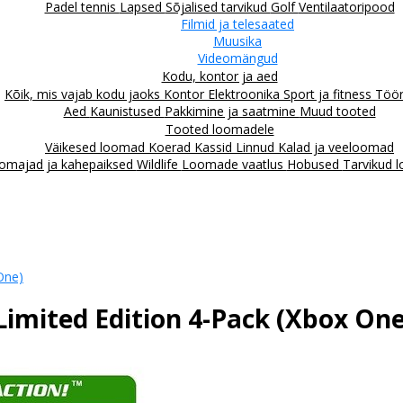
Padel tennis
Lapsed
Sõjalised tarvikud
Golf
Ventilaatoripood
Filmid ja telesaated
Muusika
Videomängud
Kodu, kontor ja aed
Kõik, mis vajab kodu jaoks
Kontor
Elektroonika
Sport ja fitness
Töör
Aed
Kaunistused
Pakkimine ja saatmine
Muud tooted
Tooted loomadele
Väikesed loomad
Koerad
Kassid
Linnud
Kalad ja veeloomad
omajad ja kahepaiksed
Wildlife
Loomade vaatlus
Hobused
Tarvikud 
One)
 Limited Edition 4-Pack (Xbox One