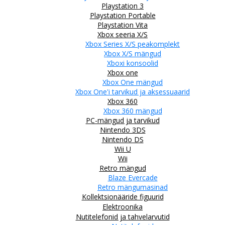
Playstation 3
Playstation Portable
Playstation Vita
Xbox seeria X/S
Xbox Series X/S peakomplekt
Xbox X/S mängud
Xboxi konsoolid
Xbox one
Xbox One mängud
Xbox One'i tarvikud ja aksessuaarid
Xbox 360
Xbox 360 mängud
PC-mängud ja tarvikud
Nintendo 3DS
Nintendo DS
Wii U
Wii
Retro mängud
Blaze Evercade
Retro mängumasinad
Kollektsionääride figuurid
Elektroonika
Nutitelefonid ja tahvelarvutid