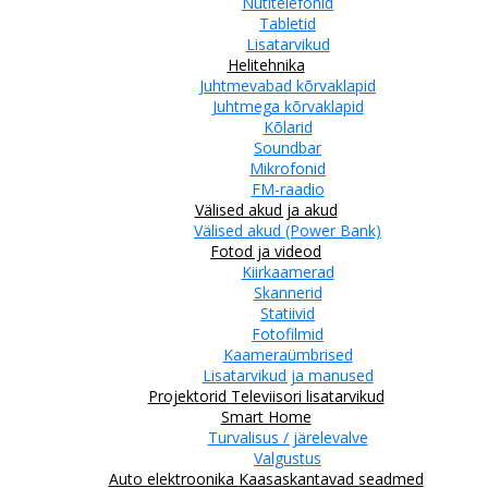
Nutitelefonid
Tabletid
Lisatarvikud
Helitehnika
Juhtmevabad kõrvaklapid
Juhtmega kõrvaklapid
Kõlarid
Soundbar
Mikrofonid
FM-raadio
Välised akud ja akud
Välised akud (Power Bank)
Fotod ja videod
Kiirkaamerad
Skannerid
Statiivid
Fotofilmid
Kaameraümbrised
Lisatarvikud ja manused
Projektorid
Televiisori lisatarvikud
Smart Home
Turvalisus / järelevalve
Valgustus
Auto elektroonika
Kaasaskantavad seadmed