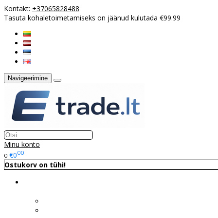
Kontakt:
+37065828488
Tasuta kohaletoimetamiseks on jäänud kulutada €99.99
Navigeerimine
Minu konto
00
€0
0
Ostukorv on tühi!