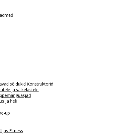
seadmed
avad sõidukid
Konstruktorid
tele ja väikelastele
ppemänguasjad
us ja heli
e-up
äljas
Fitness