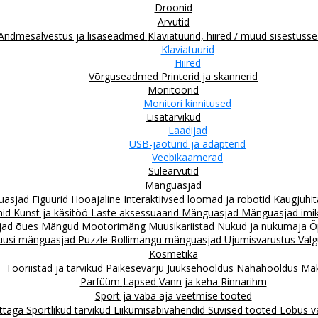
Droonid
Arvutid
Andmesalvestus ja lisaseadmed
Klaviatuurid, hiired / muud sisestus
Klaviatuurid
Hiired
Võrguseadmed
Printerid ja skannerid
Monitoorid
Monitori kinnitused
Lisatarvikud
Laadijad
USB-jaoturid ja adapterid
Veebikaamerad
Sülearvutid
Mänguasjad
guasjad
Figuurid
Hooajaline
Interaktiivsed loomad ja robotid
Kaugjuhit
mid
Kunst ja käsitöö
Laste aksessuaarid
Mänguasjad
Mänguasjad imiku
jad õues
Mängud
Mootorimäng
Muusikariistad
Nukud ja nukumaja
Õ
uusi mänguasjad
Puzzle
Rollimängu mänguasjad
Ujumisvarustus
Valg
Kosmetika
Tööriistad ja tarvikud
Päikesevarju
Juuksehooldus
Nahahooldus
Mak
Parfüüm
Lapsed
Vann ja keha
Rinnarihm
Sport ja vaba aja veetmise tooted
attaga
Sportlikud tarvikud
Liikumisabivahendid
Suvised tooted
Lõbus v