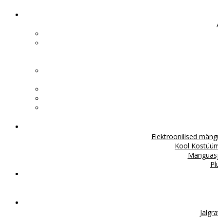
Elektroonilised män
Kool
Kostüü
Mänguas
Pl
Jalgr