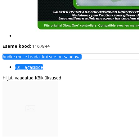
Eseme kood:
1167844
Andke mulle teada, kui see on saadaval
(0) Tagasiside
Hiljuti vaadatud
Kõik üksused