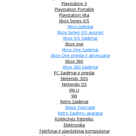
Playstation 3
Playstation Portable
Playstation Vita
Xbox Series X/S
Xbox pulteliai
Xbox Series X/S ausinės
Xbox X/S žaidimai
Xbox one
Xbox One žaidimai
Xbox One priedai ir aksesuarai
Xbox 360
Xbox 360 žaidimai
PC žaidimai ir priedai
Nintendo 3DS
Nintendo DS
Wii U
Wii
Retro žaidimai
Blaze Evercade
Retro žaidimų aparatai
Kolekcinės figūrėlės
Elektronika
Telefonai ir planšetiniai kompiuteriai