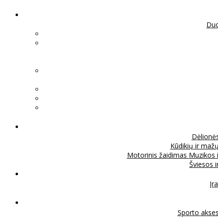
Duo
Dėlionė
Kūdikių ir mažų
Motorinis žaidimas
Muzikos 
Šviesos 
Įra
Sporto akse