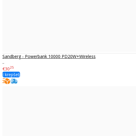
Sandberg - Powerbank 10000 PD20W+Wireless
..
25
€30
Į krepšelį