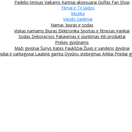
Padelio tenisas
Vaikams
Kariniai aksesuarai
Golfas
Fan Shop
Filmai ir TV laidos
Muzika
Vaizdo žaidimai
Namai, biuras ir sodas
Viskas namams
Biuras
Elektronika
Sportas ir fitnesas
Įrankiai
Sodas
Dekoracijos
Pakavimas ir siuntimas
Kiti produktai
Prekės gyvūnams
Maži gyvūnai
Šunys
Katės
Paukščiai
Žuvis ir vandens gyvūnai
pliai ir varliagyviai
Laukinė gamta
Gyvūnų stebėjimas
Arkliai
Priedai 