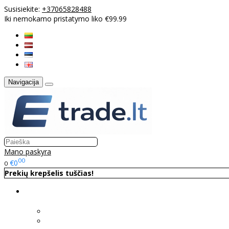
Susisiekite:
+37065828488
Iki nemokamo pristatymo liko €99.99
Navigacija
Mano paskyra
00
€0
0
Prekių krepšelis tuščias!