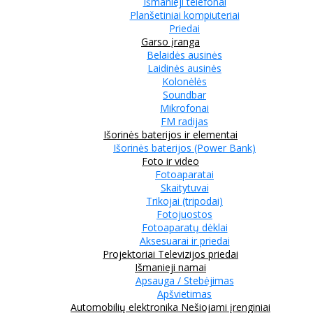
Išmanieji telefonai
Planšetiniai kompiuteriai
Priedai
Garso įranga
Belaidės ausinės
Laidinės ausinės
Kolonėlės
Soundbar
Mikrofonai
FM radijas
Išorinės baterijos ir elementai
Išorinės baterijos (Power Bank)
Foto ir video
Fotoaparatai
Skaitytuvai
Trikojai (tripodai)
Fotojuostos
Fotoaparatų dėklai
Aksesuarai ir priedai
Projektoriai
Televizijos priedai
Išmanieji namai
Apsauga / Stebėjimas
Apšvietimas
Automobilių elektronika
Nešiojami įrenginiai