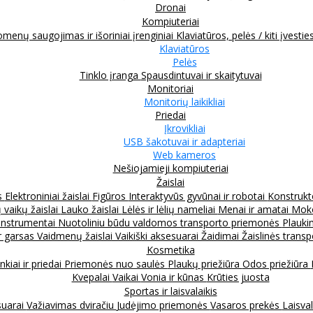
Dronai
Kompiuteriai
menų saugojimas ir išoriniai įrenginiai
Klaviatūros, pelės / kiti įvestie
Klaviatūros
Pelės
Tinklo įranga
Spausdintuvai ir skaitytuvai
Monitoriai
Monitorių laikikliai
Priedai
Įkrovikliai
USB šakotuvai ir adapteriai
Web kameros
Nešiojamieji kompiuteriai
Žaislai
s
Elektroniniai žaislai
Figūros
Interaktyvūs gyvūnai ir robotai
Konstrukt
 vaikų žaislai
Lauko žaislai
Lėlės ir lėlių nameliai
Menai ir amatai
Moko
instrumentai
Nuotoliniu būdu valdomos transporto priemonės
Plauki
ir garsas
Vaidmenų žaislai
Vaikiški aksesuarai
Žaidimai
Žaislinės trans
Kosmetika
nkiai ir priedai
Priemonės nuo saulės
Plaukų priežiūra
Odos priežiūra
Kvepalai
Vaikai
Vonia ir kūnas
Krūties juosta
Sportas ir laisvalaikis
suarai
Važiavimas dviračiu
Judėjimo priemonės
Vasaros prekės
Laisval