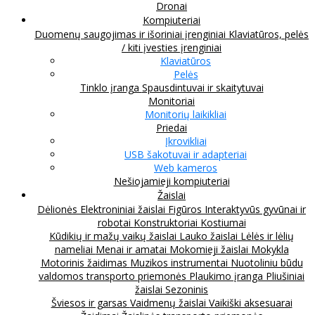
Dronai
Kompiuteriai
Duomenų saugojimas ir išoriniai įrenginiai
Klaviatūros, pelės
/ kiti įvesties įrenginiai
Klaviatūros
Pelės
Tinklo įranga
Spausdintuvai ir skaitytuvai
Monitoriai
Monitorių laikikliai
Priedai
Įkrovikliai
USB šakotuvai ir adapteriai
Web kameros
Nešiojamieji kompiuteriai
Žaislai
Dėlionės
Elektroniniai žaislai
Figūros
Interaktyvūs gyvūnai ir
robotai
Konstruktoriai
Kostiumai
Kūdikių ir mažų vaikų žaislai
Lauko žaislai
Lėlės ir lėlių
nameliai
Menai ir amatai
Mokomieji žaislai
Mokykla
Motorinis žaidimas
Muzikos instrumentai
Nuotoliniu būdu
valdomos transporto priemonės
Plaukimo įranga
Pliušiniai
žaislai
Sezoninis
Šviesos ir garsas
Vaidmenų žaislai
Vaikiški aksesuarai