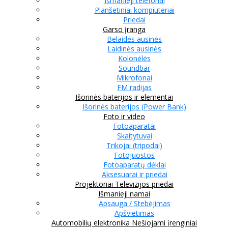
Išmanieji telefonai
Planšetiniai kompiuteriai
Priedai
Garso įranga
Belaidės ausinės
Laidinės ausinės
Kolonėlės
Soundbar
Mikrofonai
FM radijas
Išorinės baterijos ir elementai
Išorinės baterijos (Power Bank)
Foto ir video
Fotoaparatai
Skaitytuvai
Trikojai (tripodai)
Fotojuostos
Fotoaparatų dėklai
Aksesuarai ir priedai
Projektoriai
Televizijos priedai
Išmanieji namai
Apsauga / Stebėjimas
Apšvietimas
Automobilių elektronika
Nešiojami įrenginiai