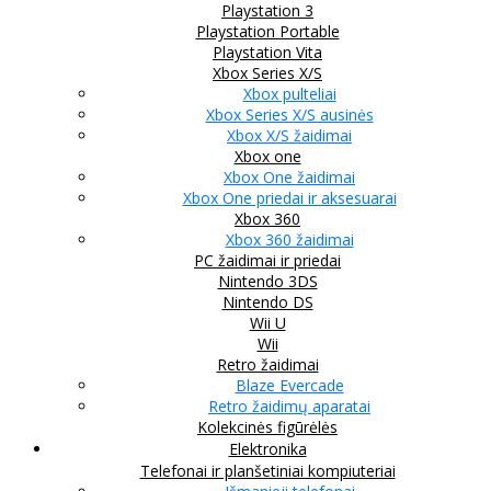
Playstation 3
Playstation Portable
Playstation Vita
Xbox Series X/S
Xbox pulteliai
Xbox Series X/S ausinės
Xbox X/S žaidimai
Xbox one
Xbox One žaidimai
Xbox One priedai ir aksesuarai
Xbox 360
Xbox 360 žaidimai
PC žaidimai ir priedai
Nintendo 3DS
Nintendo DS
Wii U
Wii
Retro žaidimai
Blaze Evercade
Retro žaidimų aparatai
Kolekcinės figūrėlės
Elektronika
Telefonai ir planšetiniai kompiuteriai