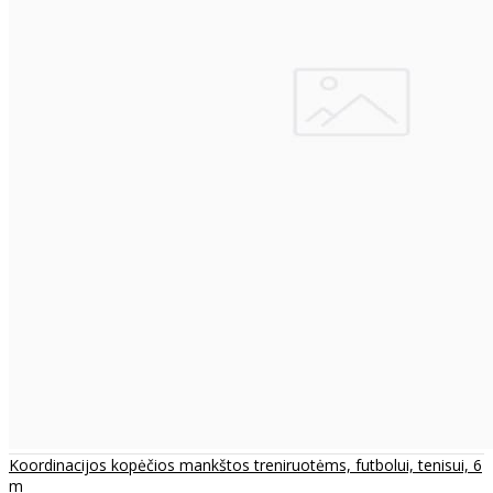
Koordinacijos kopėčios mankštos treniruotėms, futbolui, tenisui, 6
m