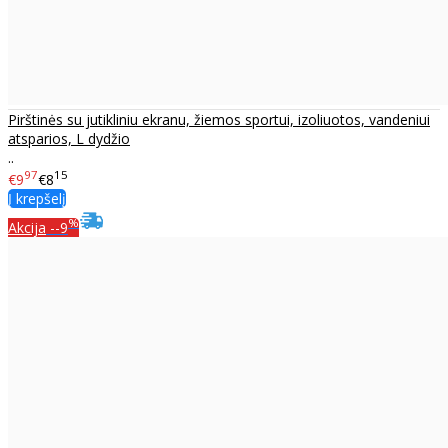
Pirštinės su jutikliniu ekranu, žiemos sportui, izoliuotos, vandeniui
atsparios, L dydžio
..
97
15
€9
€8
Į krepšelį
%
Akcija
--9