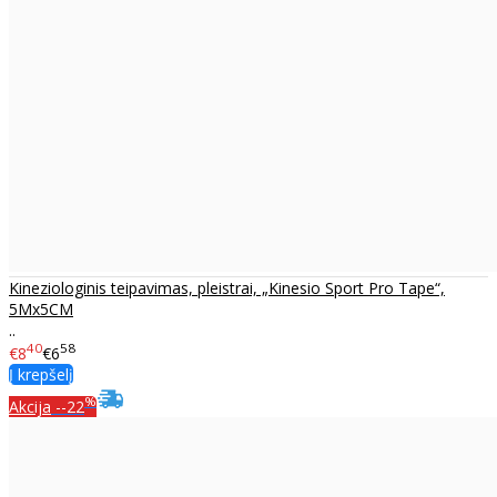
Kineziologinis teipavimas, pleistrai, „Kinesio Sport Pro Tape“,
5Mx5CM
..
40
58
€8
€6
Į krepšelį
%
Akcija
--22