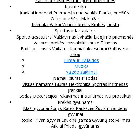
Žaidimai
Žaislinės transporto priemonės
Kosmetika
Įrankiai ir priedai
Priemonės nuo saulės
Plaukų priežiūra
Odos priežiūra
Makiažas
Kvepalai
Vaikai
Vonia ir kūnas
Krūties juosta
Sportas ir laisvalaikis
Sporto aksesuarai
Važiavimas dviračiu
Judėjimo priemonės
Vasaros prekės
Laisvalaikis lauke
Fitnesas
Padelio tenisas
Vaikams
Kariniai aksesuarai
Golfas
Fan
Shop
Filmai ir TV laidos
Muzika
Vaizdo žaidimai
Namai, biuras ir sodas
Viskas namams
Biuras
Elektronika
Sportas ir fitnesas
Įrankiai
Sodas
Dekoracijos
Pakavimas ir siuntimas
Kiti produktai
Prekės gyvūnams
Maži gyvūnai
Šunys
Katės
Paukščiai
Žuvis ir vandens
gyvūnai
Ropliai ir varliagyviai
Laukinė gamta
Gyvūnų stebėjimas
Arkliai
Priedai gyvūnams