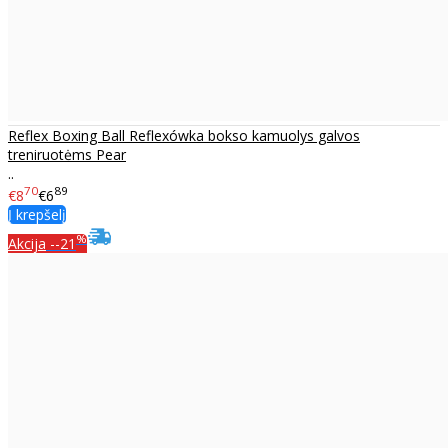
Reflex Boxing Ball Reflexówka bokso kamuolys galvos
treniruotėms Pear
..
70
89
€8
€6
Į krepšelį
%
Akcija
--21