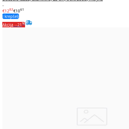
..
83
61
€12
€10
Į krepšelį
%
Akcija
--21