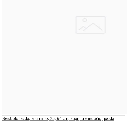
Beisbolo lazda, aliuminio, 25, 64 cm, stipri, treniruočių, juoda
..