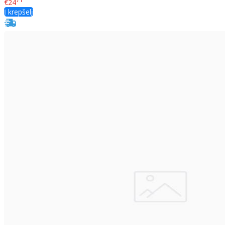
€24
Į krepšelį