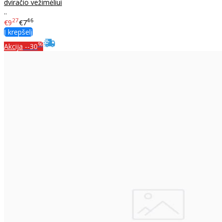
dviračio vežimėliui
..
27
46
€9
€7
Į krepšelį
%
Akcija
--30