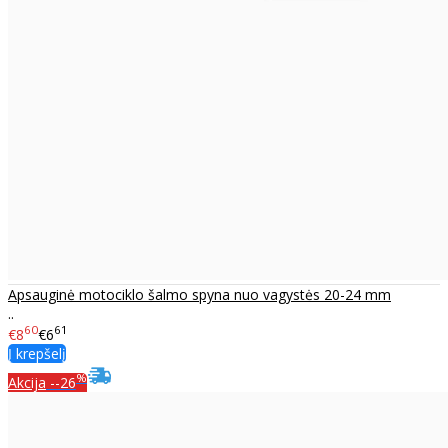
Apsauginė motociklo šalmo spyna nuo vagystės 20-24 mm
..
60
61
€8
€6
Į krepšelį
%
Akcija
--26