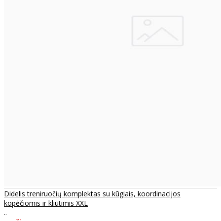
Didelis treniruočių komplektas su kūgiais, koordinacijos
kopėčiomis ir kliūtimis XXL
..
71