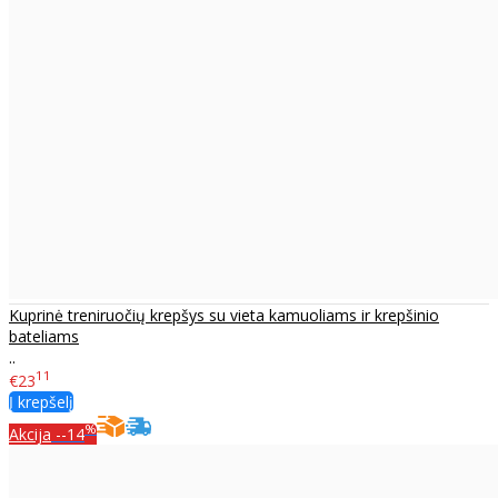
Kuprinė treniruočių krepšys su vieta kamuoliams ir krepšinio
bateliams
..
11
€23
Į krepšelį
%
Akcija
--14