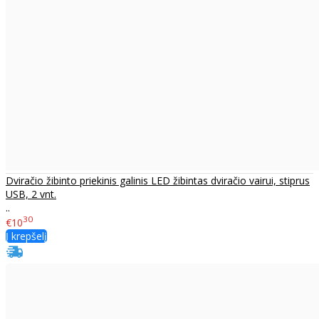
Dviračio žibinto priekinis galinis LED žibintas dviračio vairui, stiprus
USB, 2 vnt.
..
30
€10
Į krepšelį