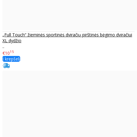
„Full Touch“ žieminės sportinės dviračių pirštinės bėgimo dviračiui
XL dydžio
..
15
€10
Į krepšelį