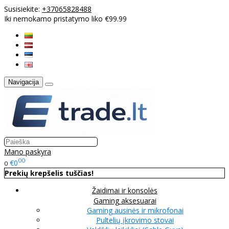
Susisiekite:
+37065828488
Iki nemokamo pristatymo liko €99.99
Navigacija
Mano paskyra
00
€0
0
Prekių krepšelis tuščias!
Žaidimai ir konsolės
Gaming aksesuarai
Gaming ausinės ir mikrofonai
Pultelių įkrovimo stovai