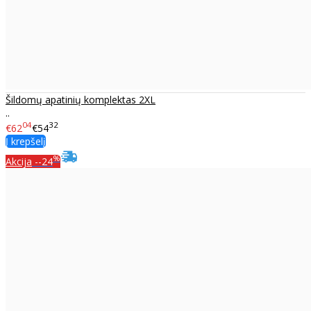
Šildomų apatinių komplektas 2XL
..
04
32
€62
€54
Į krepšelį
%
Akcija
--24