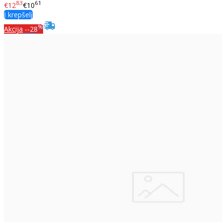
83
61
€12
€10
Į krepšelį
%
Akcija
--28