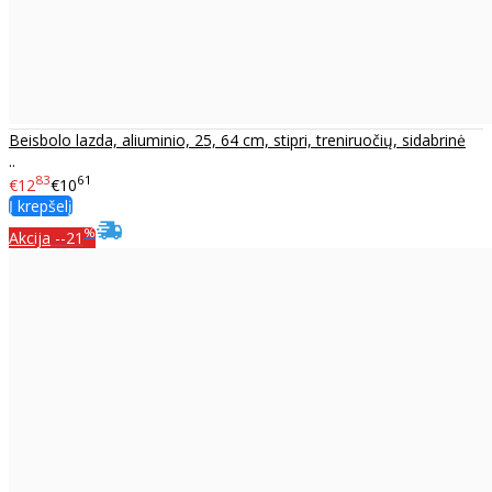
Beisbolo lazda, aliuminio, 25, 64 cm, stipri, treniruočių, sidabrinė
..
83
61
€12
€10
Į krepšelį
%
Akcija
--21