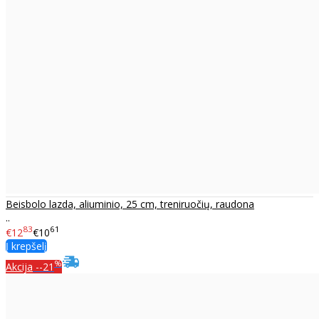
Beisbolo lazda, aliuminio, 25 cm, treniruočių, raudona
..
83
61
€12
€10
Į krepšelį
%
Akcija
--21