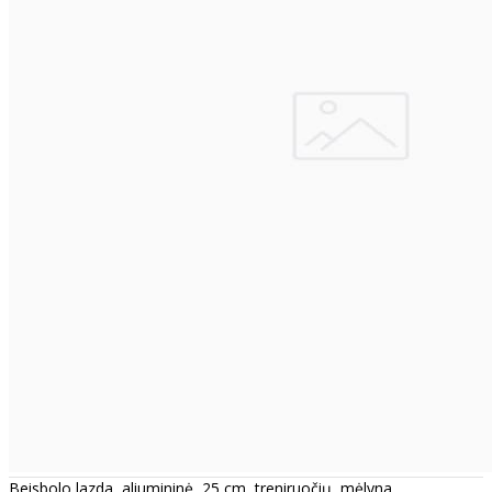
Beisbolo lazda, aliumininė, 25 cm, treniruočių, mėlyna