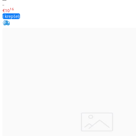
..
16
€10
Į krepšelį