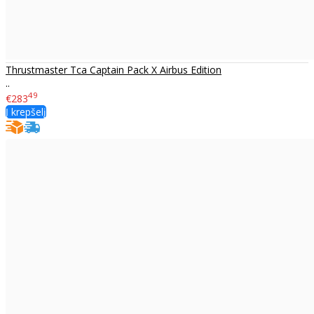
Thrustmaster Tca Captain Pack X Airbus Edition
..
49
€283
Į krepšelį