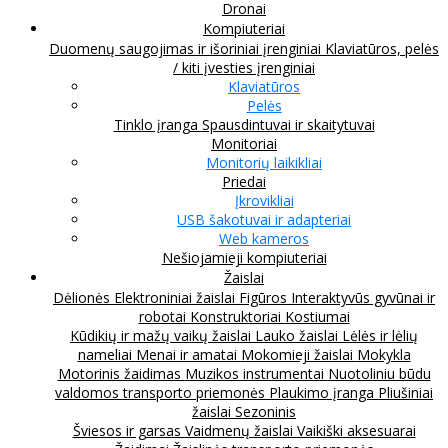
Dronai
Kompiuteriai
Duomenų saugojimas ir išoriniai įrenginiai
Klaviatūros, pelės
/ kiti įvesties įrenginiai
Klaviatūros
Pelės
Tinklo įranga
Spausdintuvai ir skaitytuvai
Monitoriai
Monitorių laikikliai
Priedai
Įkrovikliai
USB šakotuvai ir adapteriai
Web kameros
Nešiojamieji kompiuteriai
Žaislai
Dėlionės
Elektroniniai žaislai
Figūros
Interaktyvūs gyvūnai ir
robotai
Konstruktoriai
Kostiumai
Kūdikių ir mažų vaikų žaislai
Lauko žaislai
Lėlės ir lėlių
nameliai
Menai ir amatai
Mokomieji žaislai
Mokykla
Motorinis žaidimas
Muzikos instrumentai
Nuotoliniu būdu
valdomos transporto priemonės
Plaukimo įranga
Pliušiniai
žaislai
Sezoninis
Šviesos ir garsas
Vaidmenų žaislai
Vaikiški aksesuarai