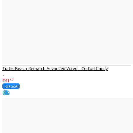
Turtle Beach Rematch Advanced Wired - Cotton Candy
..
73
€41
Į krepšelį