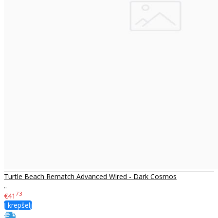
Turtle Beach Rematch Advanced Wired - Dark Cosmos
..
73
€41
Į krepšelį