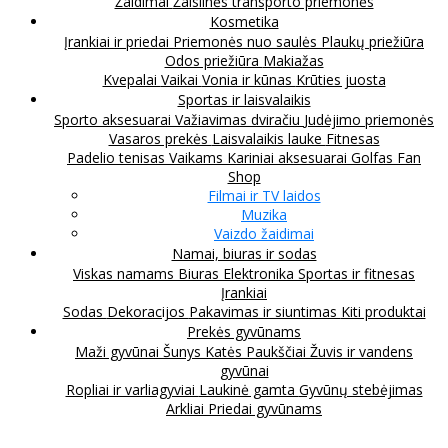
Žaidimai
Žaislinės transporto priemonės
Kosmetika
Įrankiai ir priedai
Priemonės nuo saulės
Plaukų priežiūra
Odos priežiūra
Makiažas
Kvepalai
Vaikai
Vonia ir kūnas
Krūties juosta
Sportas ir laisvalaikis
Sporto aksesuarai
Važiavimas dviračiu
Judėjimo priemonės
Vasaros prekės
Laisvalaikis lauke
Fitnesas
Padelio tenisas
Vaikams
Kariniai aksesuarai
Golfas
Fan
Shop
Filmai ir TV laidos
Muzika
Vaizdo žaidimai
Namai, biuras ir sodas
Viskas namams
Biuras
Elektronika
Sportas ir fitnesas
Įrankiai
Sodas
Dekoracijos
Pakavimas ir siuntimas
Kiti produktai
Prekės gyvūnams
Maži gyvūnai
Šunys
Katės
Paukščiai
Žuvis ir vandens
gyvūnai
Ropliai ir varliagyviai
Laukinė gamta
Gyvūnų stebėjimas
Arkliai
Priedai gyvūnams