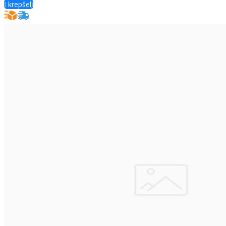
Į krepšelį