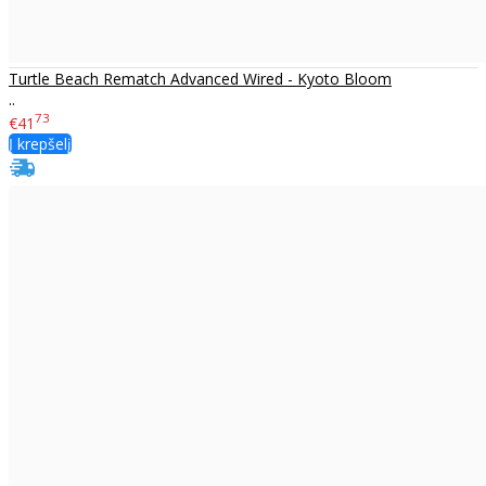
Turtle Beach Rematch Advanced Wired - Kyoto Bloom
..
73
€41
Į krepšelį