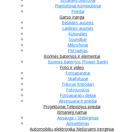
Išmanieji telefonai
Planšetiniai kompiuteriai
Priedai
Garso įranga
Belaidės ausinės
Laidinės ausinės
Kolonėlės
Soundbar
Mikrofonai
FM radijas
Išorinės baterijos ir elementai
Išorinės baterijos (Power Bank)
Foto ir video
Fotoaparatai
Skaitytuvai
Trikojai (tripodai)
Fotojuostos
Fotoaparatų dėklai
Aksesuarai ir priedai
Projektoriai
Televizijos priedai
Išmanieji namai
Apsauga / Stebėjimas
Apšvietimas
Automobilių elektronika
Nešiojami įrenginiai