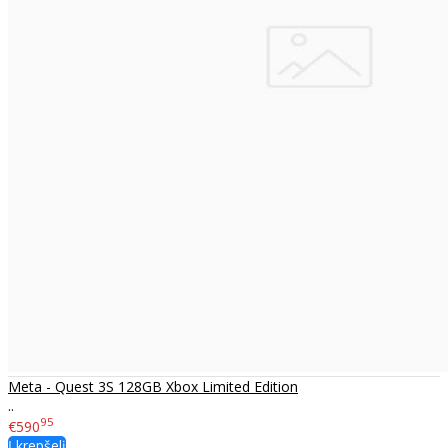
Meta - Quest 3S 128GB Xbox Limited Edition
..
95
€590
Į krepšelį