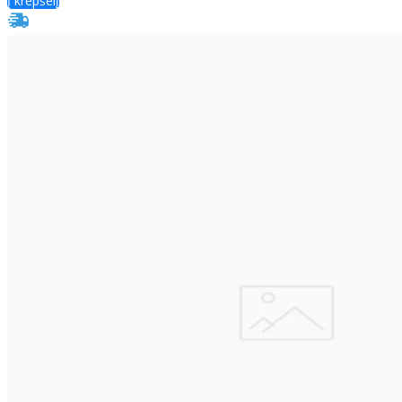
Į krepšelį