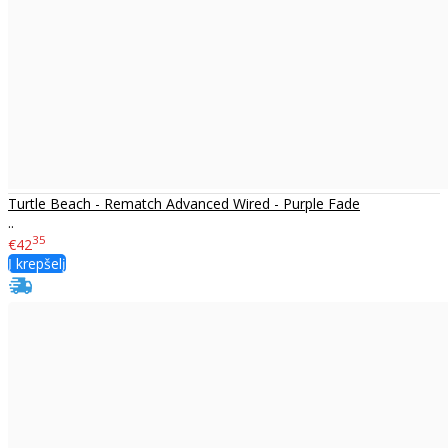
Turtle Beach - Rematch Advanced Wired - Purple Fade
..
35
€42
Į krepšelį