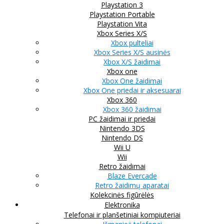
Playstation 3
Playstation Portable
Playstation Vita
Xbox Series X/S
Xbox pulteliai
Xbox Series X/S ausinės
Xbox X/S žaidimai
Xbox one
Xbox One žaidimai
Xbox One priedai ir aksesuarai
Xbox 360
Xbox 360 žaidimai
PC žaidimai ir priedai
Nintendo 3DS
Nintendo DS
Wii U
Wii
Retro žaidimai
Blaze Evercade
Retro žaidimų aparatai
Kolekcinės figūrėlės
Elektronika
Telefonai ir planšetiniai kompiuteriai