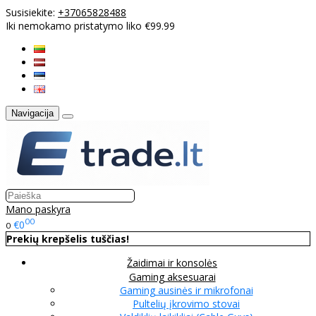
Susisiekite:
+37065828488
Iki nemokamo pristatymo liko €99.99
Navigacija
Mano paskyra
00
€0
0
Prekių krepšelis tuščias!
Žaidimai ir konsolės
Gaming aksesuarai
Gaming ausinės ir mikrofonai
Pultelių įkrovimo stovai