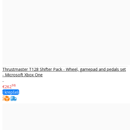
Thrustmaster T128 Shifter Pack - Wheel, gamepad and pedals set
- Microsoft Xbox One
..
98
€262
Į krepšelį