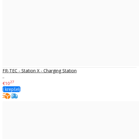
FR-TEC - Station X - Charging Station
..
27
€10
Į krepšelį