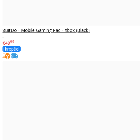
8BitDo - Mobile Gaming Pad - Xbox (Black)
..
99
€48
Į krepšelį