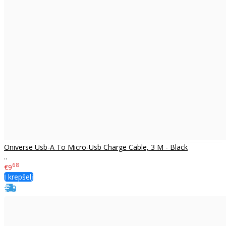
Oniverse Usb-A To Micro-Usb Charge Cable, 3 M - Black
..
68
€9
Į krepšelį