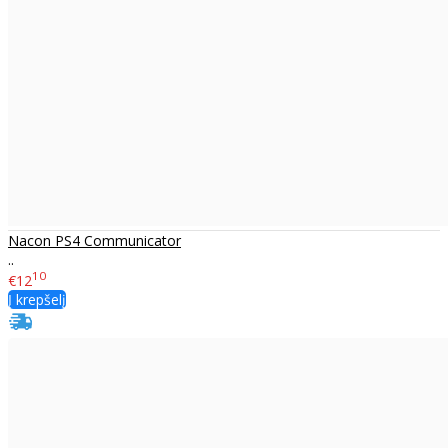
Nacon PS4 Communicator
..
10
€12
Į krepšelį