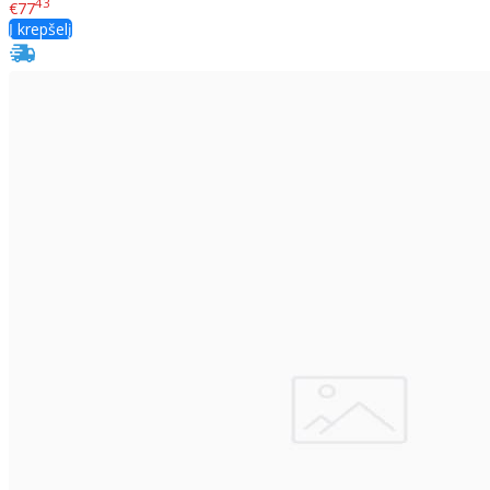
43
€77
Į krepšelį