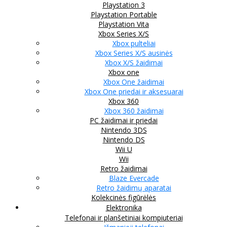
Playstation 3
Playstation Portable
Playstation Vita
Xbox Series X/S
Xbox pulteliai
Xbox Series X/S ausinės
Xbox X/S žaidimai
Xbox one
Xbox One žaidimai
Xbox One priedai ir aksesuarai
Xbox 360
Xbox 360 žaidimai
PC žaidimai ir priedai
Nintendo 3DS
Nintendo DS
Wii U
Wii
Retro žaidimai
Blaze Evercade
Retro žaidimų aparatai
Kolekcinės figūrėlės
Elektronika
Telefonai ir planšetiniai kompiuteriai