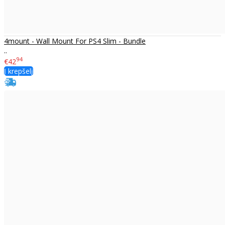
4mount - Wall Mount For PS4 Slim - Bundle
..
94
€42
Į krepšelį