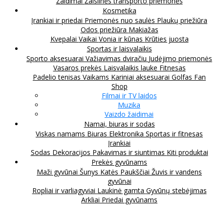
Žaidimai
Žaislinės transporto priemonės
Kosmetika
Įrankiai ir priedai
Priemonės nuo saulės
Plaukų priežiūra
Odos priežiūra
Makiažas
Kvepalai
Vaikai
Vonia ir kūnas
Krūties juosta
Sportas ir laisvalaikis
Sporto aksesuarai
Važiavimas dviračiu
Judėjimo priemonės
Vasaros prekės
Laisvalaikis lauke
Fitnesas
Padelio tenisas
Vaikams
Kariniai aksesuarai
Golfas
Fan
Shop
Filmai ir TV laidos
Muzika
Vaizdo žaidimai
Namai, biuras ir sodas
Viskas namams
Biuras
Elektronika
Sportas ir fitnesas
Įrankiai
Sodas
Dekoracijos
Pakavimas ir siuntimas
Kiti produktai
Prekės gyvūnams
Maži gyvūnai
Šunys
Katės
Paukščiai
Žuvis ir vandens
gyvūnai
Ropliai ir varliagyviai
Laukinė gamta
Gyvūnų stebėjimas
Arkliai
Priedai gyvūnams