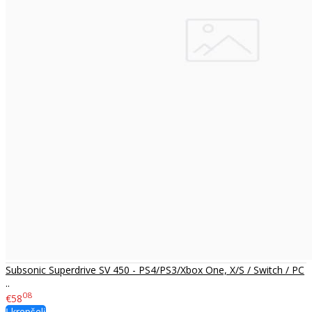
Subsonic Superdrive SV 450 - PS4/PS3/Xbox One, X/S / Switch / PC
..
08
€58
Į krepšelį