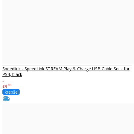
Speedlink - SpeedLink STREAM Play & Charge USB Cable Set - for
PS4, black
..
38
€9
Į krepšelį