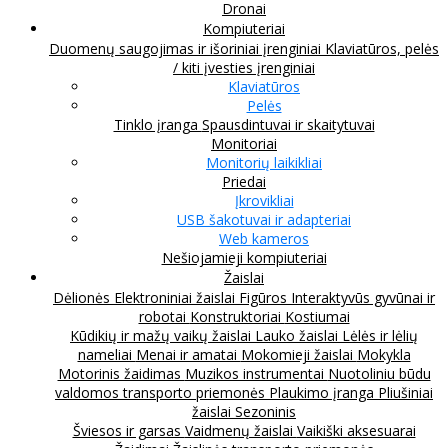
Dronai
Kompiuteriai
Duomenų saugojimas ir išoriniai įrenginiai
Klaviatūros, pelės
/ kiti įvesties įrenginiai
Klaviatūros
Pelės
Tinklo įranga
Spausdintuvai ir skaitytuvai
Monitoriai
Monitorių laikikliai
Priedai
Įkrovikliai
USB šakotuvai ir adapteriai
Web kameros
Nešiojamieji kompiuteriai
Žaislai
Dėlionės
Elektroniniai žaislai
Figūros
Interaktyvūs gyvūnai ir
robotai
Konstruktoriai
Kostiumai
Kūdikių ir mažų vaikų žaislai
Lauko žaislai
Lėlės ir lėlių
nameliai
Menai ir amatai
Mokomieji žaislai
Mokykla
Motorinis žaidimas
Muzikos instrumentai
Nuotoliniu būdu
valdomos transporto priemonės
Plaukimo įranga
Pliušiniai
žaislai
Sezoninis
Šviesos ir garsas
Vaidmenų žaislai
Vaikiški aksesuarai