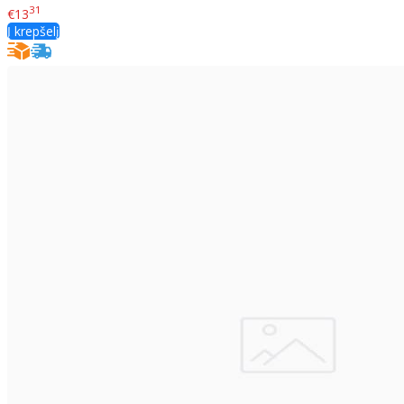
31
€13
Į krepšelį