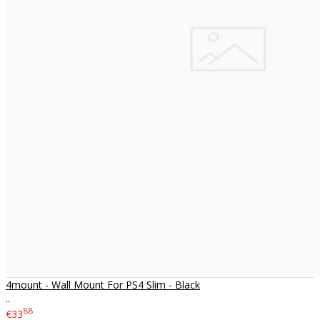
4mount - Wall Mount For PS4 Slim - Black
..
88
€33