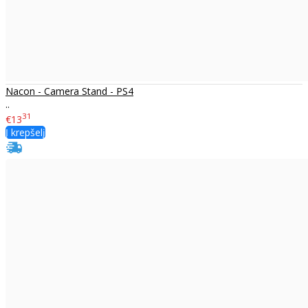
Nacon - Camera Stand - PS4
..
31
€13
Į krepšelį