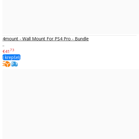
4mount - Wall Mount For PS4 Pro - Bundle
..
73
€41
Į krepšelį