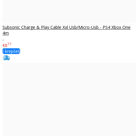
Subsonic Charge & Play Cable Xxl Usb/Micro-Usb - PS4 Xbox One
4m
..
77
€8
Į krepšelį