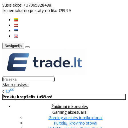
Susisiekite:
+37065828488
Iki nemokamo pristatymo liko €99.99
Navigacija
Mano paskyra
00
€0
0
Prekių krepšelis tuščias!
Žaidimai ir konsolės
Gaming aksesuarai
Gaming ausinės ir mikrofonai
Pultelių įkrovimo stovai