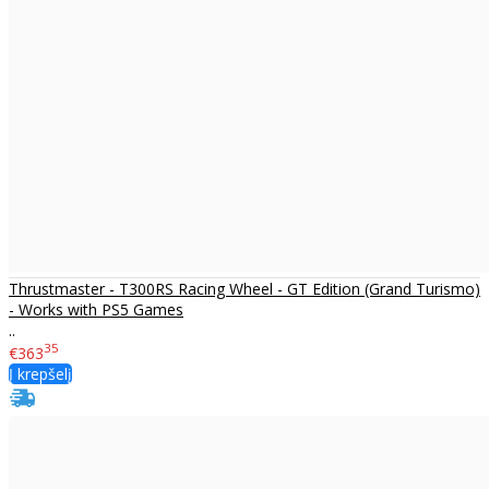
Thrustmaster - T300RS Racing Wheel - GT Edition (Grand Turismo)
- Works with PS5 Games
..
35
€363
Į krepšelį