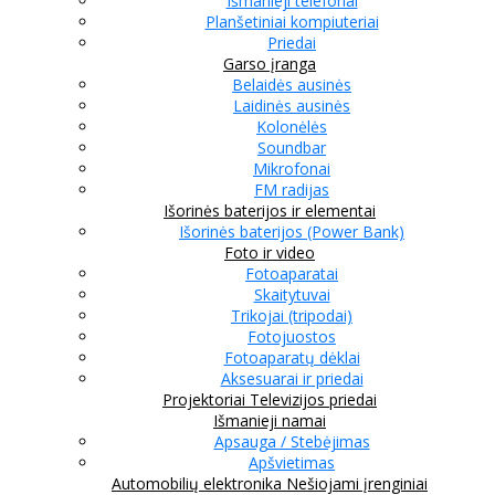
Išmanieji telefonai
Planšetiniai kompiuteriai
Priedai
Garso įranga
Belaidės ausinės
Laidinės ausinės
Kolonėlės
Soundbar
Mikrofonai
FM radijas
Išorinės baterijos ir elementai
Išorinės baterijos (Power Bank)
Foto ir video
Fotoaparatai
Skaitytuvai
Trikojai (tripodai)
Fotojuostos
Fotoaparatų dėklai
Aksesuarai ir priedai
Projektoriai
Televizijos priedai
Išmanieji namai
Apsauga / Stebėjimas
Apšvietimas
Automobilių elektronika
Nešiojami įrenginiai