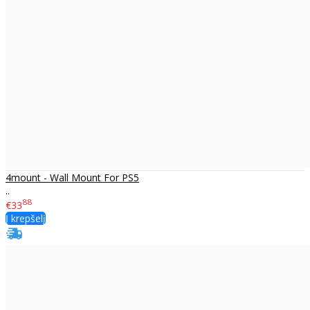
4mount - Wall Mount For PS5
..
88
€33
Į krepšelį