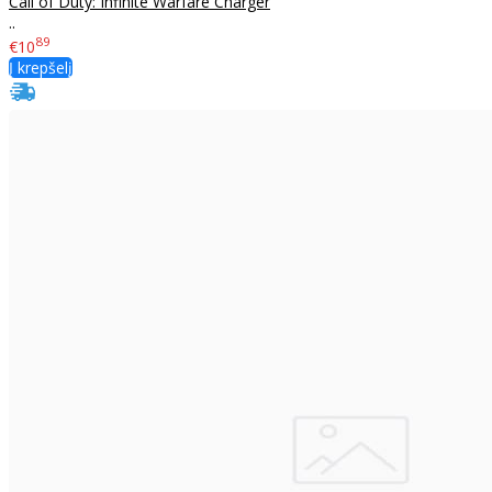
Call of Duty: Infinite Warfare Charger
..
89
€10
Į krepšelį