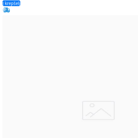
Į krepšelį