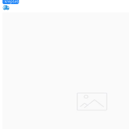
Į krepšelį