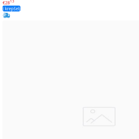
13
€28
Į krepšelį