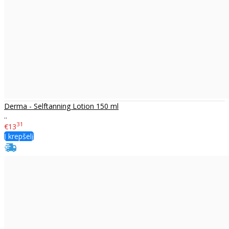
Derma - Selftanning Lotion 150 ml
..
31
€13
Į krepšelį