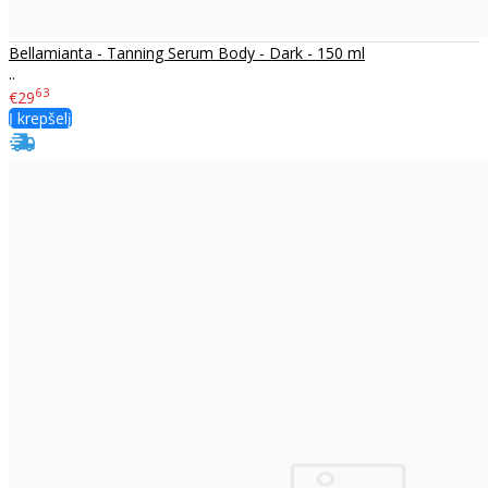
Bellamianta - Tanning Serum Body - Dark - 150 ml
..
63
€29
Į krepšelį