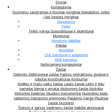
Dronai
Kompiuteriai
Duomenų saugojimas ir išoriniai įrenginiai
Klaviatūros, pelės
/ kiti įvesties įrenginiai
Klaviatūros
Pelės
Tinklo įranga
Spausdintuvai ir skaitytuvai
Monitoriai
Monitorių laikikliai
Priedai
Įkrovikliai
USB šakotuvai ir adapteriai
Web kameros
Nešiojamieji kompiuteriai
Žaislai
Dėlionės
Elektroniniai žaislai
Figūros
Interaktyvūs gyvūnai ir
robotai
Konstruktoriai
Kostiumai
Kūdikių ir mažų vaikų žaislai
Lauko žaislai
Lėlės ir lėlių
nameliai
Menai ir amatai
Mokomieji žaislai
Mokykla
Motorinis žaidimas
Muzikos instrumentai
Nuotoliniu būdu
valdomos transporto priemonės
Plaukimo įranga
Pliušiniai
žaislai
Sezoninis
Šviesos ir garsas
Vaidmenų žaislai
Vaikiški aksesuarai