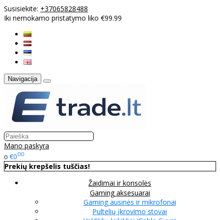
Susisiekite:
+37065828488
Iki nemokamo pristatymo liko €99.99
Navigacija
Mano paskyra
00
€0
0
Prekių krepšelis tuščias!
Žaidimai ir konsolės
Gaming aksesuarai
Gaming ausinės ir mikrofonai
Pultelių įkrovimo stovai