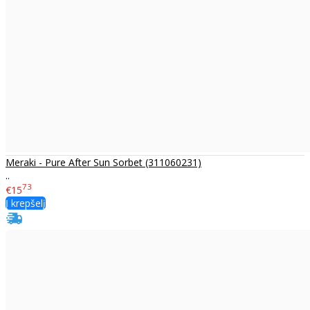
Meraki - Pure After Sun Sorbet (311060231)
..
73
€15
Į krepšelį