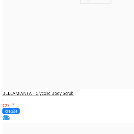
BELLAMIANTA - Glycolic Body Scrub
..
58
€23
Į krepšelį