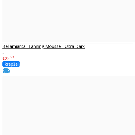
Bellamianta -Tanning Mousse - Ultra Dark
..
69
€22
Į krepšelį