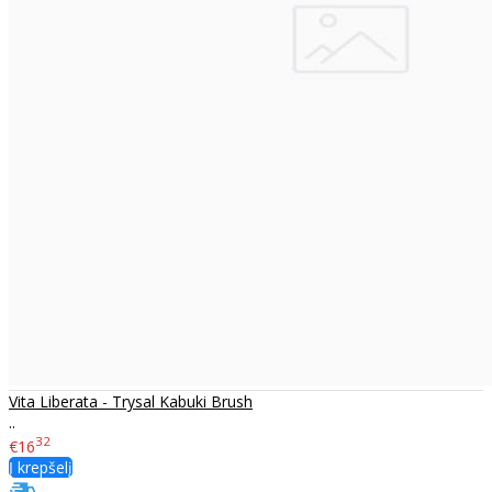
Vita Liberata - Trysal Kabuki Brush
..
32
€16
Į krepšelį