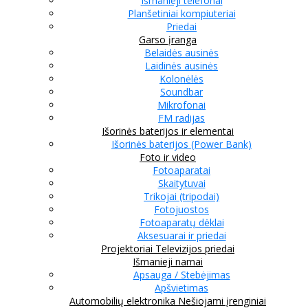
Išmanieji telefonai
Planšetiniai kompiuteriai
Priedai
Garso įranga
Belaidės ausinės
Laidinės ausinės
Kolonėlės
Soundbar
Mikrofonai
FM radijas
Išorinės baterijos ir elementai
Išorinės baterijos (Power Bank)
Foto ir video
Fotoaparatai
Skaitytuvai
Trikojai (tripodai)
Fotojuostos
Fotoaparatų dėklai
Aksesuarai ir priedai
Projektoriai
Televizijos priedai
Išmanieji namai
Apsauga / Stebėjimas
Apšvietimas
Automobilių elektronika
Nešiojami įrenginiai