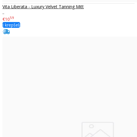
Vita Liberata - Luxury Velvet Tanning Mitt
..
59
€10
Į krepšelį