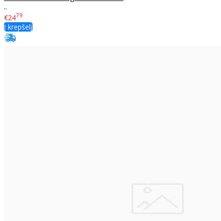
..
79
€24
Į krepšelį