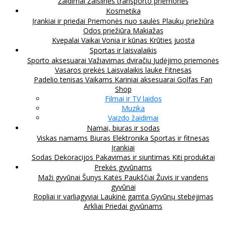
Žaidimai
Žaislinės transporto priemonės
Kosmetika
Įrankiai ir priedai
Priemonės nuo saulės
Plaukų priežiūra
Odos priežiūra
Makiažas
Kvepalai
Vaikai
Vonia ir kūnas
Krūties juosta
Sportas ir laisvalaikis
Sporto aksesuarai
Važiavimas dviračiu
Judėjimo priemonės
Vasaros prekės
Laisvalaikis lauke
Fitnesas
Padelio tenisas
Vaikams
Kariniai aksesuarai
Golfas
Fan
Shop
Filmai ir TV laidos
Muzika
Vaizdo žaidimai
Namai, biuras ir sodas
Viskas namams
Biuras
Elektronika
Sportas ir fitnesas
Įrankiai
Sodas
Dekoracijos
Pakavimas ir siuntimas
Kiti produktai
Prekės gyvūnams
Maži gyvūnai
Šunys
Katės
Paukščiai
Žuvis ir vandens
gyvūnai
Ropliai ir varliagyviai
Laukinė gamta
Gyvūnų stebėjimas
Arkliai
Priedai gyvūnams