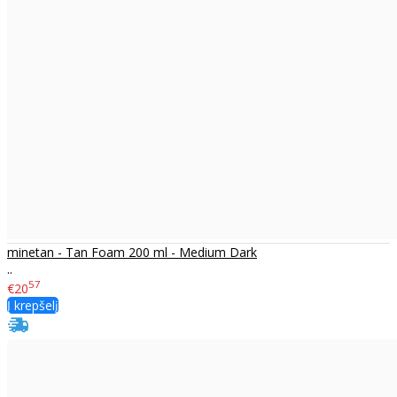
minetan - Tan Foam 200 ml - Medium Dark
..
57
€20
Į krepšelį