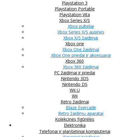
Playstation 3
Playstation Portable
Playstation Vita
Xbox Series X/S
Xbox pulteliai
Xbox Series X/S ausinės
Xbox X/S žaidimai
Xbox one
Xbox One žaidimai
Xbox One priedai ir aksesuarai
Xbox 360
Xbox 360 žaidimai
PC žaidimai ir priedai
Nintendo 3DS
Nintendo DS
Wii U
Wii
Retro žaidimai
Blaze Evercade
Retro žaidimų aparatai
Kolekcinės figūrėlės
Elektronika
Telefonai ir planšetiniai kompiuteriai