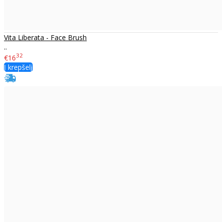
Vita Liberata - Face Brush
..
32
€16
Į krepšelį