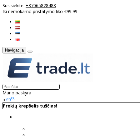
Susisiekite:
+37065828488
Iki nemokamo pristatymo liko €99.99
Navigacija
Mano paskyra
00
€0
0
Prekių krepšelis tuščias!