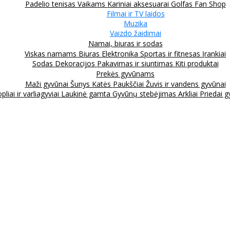
Padelio tenisas
Vaikams
Kariniai aksesuarai
Golfas
Fan Shop
Filmai ir TV laidos
Muzika
Vaizdo žaidimai
Namai, biuras ir sodas
Viskas namams
Biuras
Elektronika
Sportas ir fitnesas
Įrankiai
Sodas
Dekoracijos
Pakavimas ir siuntimas
Kiti produktai
Prekės gyvūnams
Maži gyvūnai
Šunys
Katės
Paukščiai
Žuvis ir vandens gyvūnai
pliai ir varliagyviai
Laukinė gamta
Gyvūnų stebėjimas
Arkliai
Priedai 