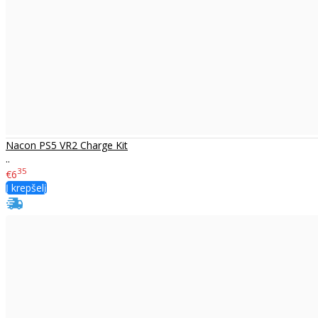
Nacon PS5 VR2 Charge Kit
..
35
€6
Į krepšelį