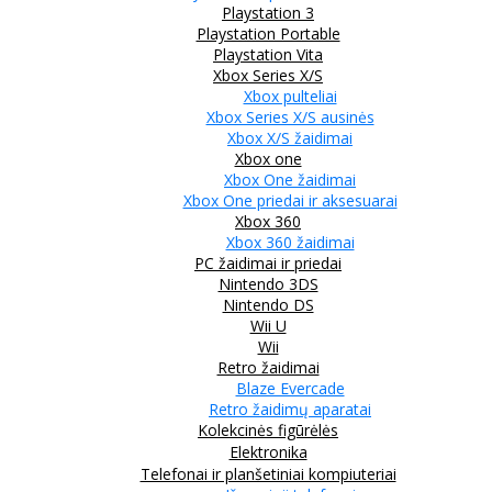
Playstation 3
Playstation Portable
Playstation Vita
Xbox Series X/S
Xbox pulteliai
Xbox Series X/S ausinės
Xbox X/S žaidimai
Xbox one
Xbox One žaidimai
Xbox One priedai ir aksesuarai
Xbox 360
Xbox 360 žaidimai
PC žaidimai ir priedai
Nintendo 3DS
Nintendo DS
Wii U
Wii
Retro žaidimai
Blaze Evercade
Retro žaidimų aparatai
Kolekcinės figūrėlės
Elektronika
Telefonai ir planšetiniai kompiuteriai