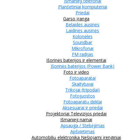
Išmanieji telefonai
Planšetiniai kompiuteriai
Priedai
Garso įranga
Belaidės ausinės
Laidinės ausinės
Kolonėlės
Soundbar
Mikrofonai
FM radijas
Išorinės baterijos ir elementai
Išorinės baterijos (Power Bank)
Foto ir video
Fotoaparatai
Skaitytuvai
Trikojai (tripodai)
Fotojuostos
Fotoaparatų dėklai
Aksesuarai ir priedai
Projektoriai
Televizijos priedai
Išmanieji namai
Apsauga / Stebėjimas
Apšvietimas
Automobilių elektronika
Nešiojami įrenginiai