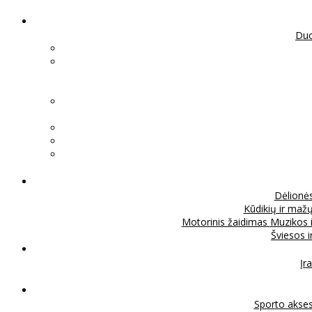
Duo
Dėlionė
Kūdikių ir mažų
Motorinis žaidimas
Muzikos 
Šviesos 
Įra
Sporto akse