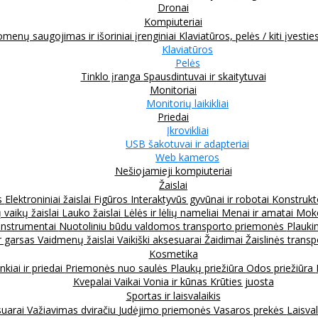
Dronai
Kompiuteriai
menų saugojimas ir išoriniai įrenginiai
Klaviatūros, pelės / kiti įvestie
Klaviatūros
Pelės
Tinklo įranga
Spausdintuvai ir skaitytuvai
Monitoriai
Monitorių laikikliai
Priedai
Įkrovikliai
USB šakotuvai ir adapteriai
Web kameros
Nešiojamieji kompiuteriai
Žaislai
s
Elektroniniai žaislai
Figūros
Interaktyvūs gyvūnai ir robotai
Konstrukt
 vaikų žaislai
Lauko žaislai
Lėlės ir lėlių nameliai
Menai ir amatai
Moko
instrumentai
Nuotoliniu būdu valdomos transporto priemonės
Plauki
ir garsas
Vaidmenų žaislai
Vaikiški aksesuarai
Žaidimai
Žaislinės trans
Kosmetika
nkiai ir priedai
Priemonės nuo saulės
Plaukų priežiūra
Odos priežiūra
Kvepalai
Vaikai
Vonia ir kūnas
Krūties juosta
Sportas ir laisvalaikis
suarai
Važiavimas dviračiu
Judėjimo priemonės
Vasaros prekės
Laisval