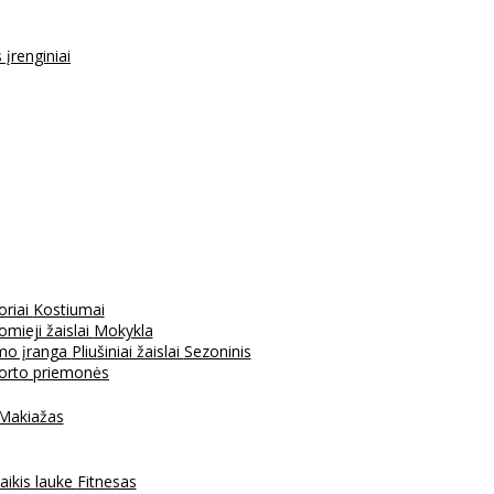
s įrenginiai
oriai
Kostiumai
mieji žaislai
Mokykla
mo įranga
Pliušiniai žaislai
Sezoninis
porto priemonės
Makiažas
aikis lauke
Fitnesas