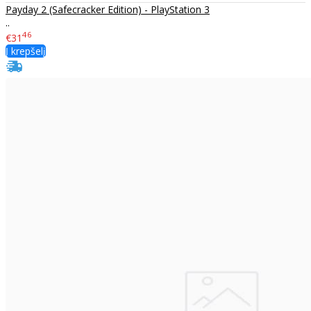
Payday 2 (Safecracker Edition) - PlayStation 3
..
46
€31
Į krepšelį