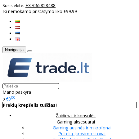
Susisiekite:
+37065828488
Iki nemokamo pristatymo liko €99.99
Navigacija
Mano paskyra
00
€0
0
Prekių krepšelis tuščias!
Žaidimai ir konsolės
Gaming aksesuarai
Gaming ausinės ir mikrofonai
Pultelių įkrovimo stovai