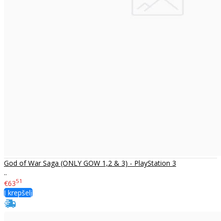
God of War Saga (ONLY GOW 1,2 & 3) - PlayStation 3
..
51
€63
Į krepšelį