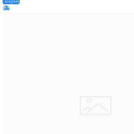
Į krepšelį