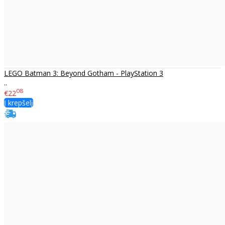
LEGO Batman 3: Beyond Gotham - PlayStation 3
..
08
€22
Į krepšelį