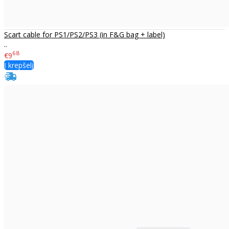
Scart cable for PS1/PS2/PS3 (in F&G bag + label)
..
68
€9
Į krepšelį