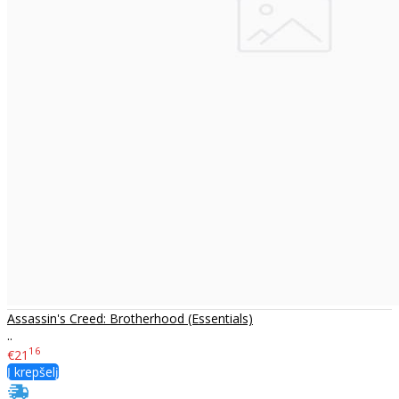
Assassin's Creed: Brotherhood (Essentials)
..
16
€21
Į krepšelį