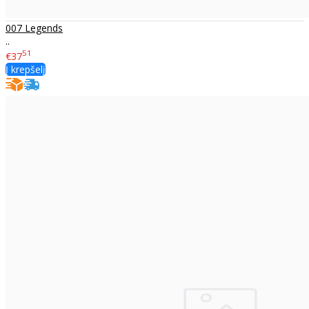
007 Legends
..
51
€37
Į krepšelį