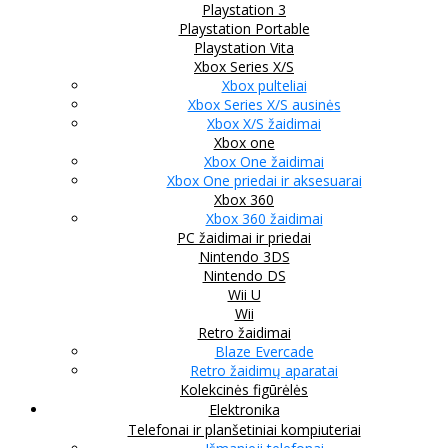
Playstation 3
Playstation Portable
Playstation Vita
Xbox Series X/S
Xbox pulteliai
Xbox Series X/S ausinės
Xbox X/S žaidimai
Xbox one
Xbox One žaidimai
Xbox One priedai ir aksesuarai
Xbox 360
Xbox 360 žaidimai
PC žaidimai ir priedai
Nintendo 3DS
Nintendo DS
Wii U
Wii
Retro žaidimai
Blaze Evercade
Retro žaidimų aparatai
Kolekcinės figūrėlės
Elektronika
Telefonai ir planšetiniai kompiuteriai