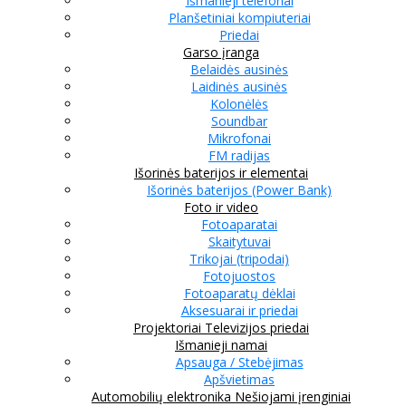
Išmanieji telefonai
Planšetiniai kompiuteriai
Priedai
Garso įranga
Belaidės ausinės
Laidinės ausinės
Kolonėlės
Soundbar
Mikrofonai
FM radijas
Išorinės baterijos ir elementai
Išorinės baterijos (Power Bank)
Foto ir video
Fotoaparatai
Skaitytuvai
Trikojai (tripodai)
Fotojuostos
Fotoaparatų dėklai
Aksesuarai ir priedai
Projektoriai
Televizijos priedai
Išmanieji namai
Apsauga / Stebėjimas
Apšvietimas
Automobilių elektronika
Nešiojami įrenginiai