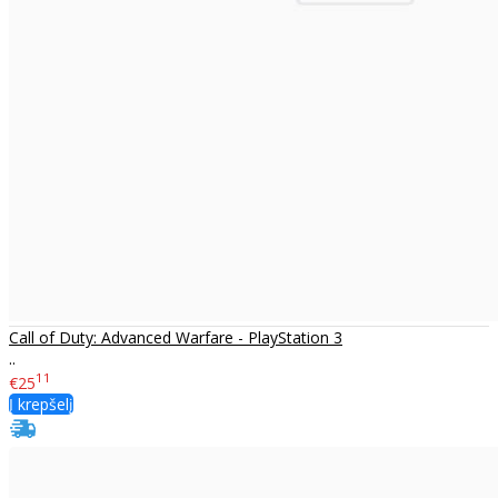
Call of Duty: Advanced Warfare - PlayStation 3
..
11
€25
Į krepšelį