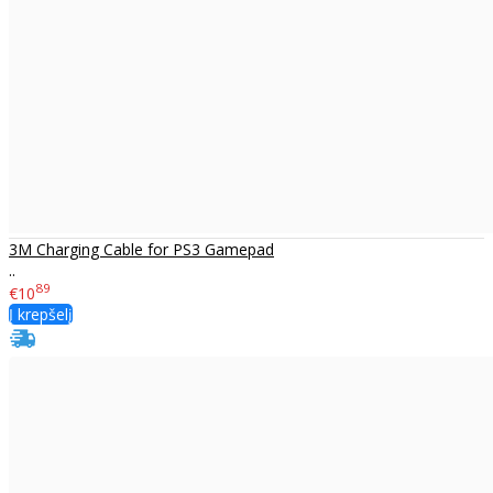
3M Charging Cable for PS3 Gamepad
..
89
€10
Į krepšelį