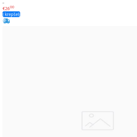
..
00
€26
Į krepšelį