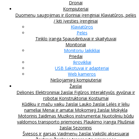
Dronai
Kompiuteriai
Duomenų saugojimas ir išoriniai įrenginiai
Klaviatūros, pelės
/ kiti įvesties įrenginiai
Klaviatūros
Pelės
Tinklo įranga
Spausdintuvai ir skaitytuvai
Monitoriai
Monitorių laikikliai
Priedai
Įkrovikliai
USB šakotuvai ir adapteriai
Web kameros
Nešiojamieji kompiuteriai
Žaislai
Dėlionės
Elektroniniai žaislai
Figūros
Interaktyvūs gyvūnai ir
robotai
Konstruktoriai
Kostiumai
Kūdikių ir mažų vaikų žaislai
Lauko žaislai
Lėlės ir lėlių
nameliai
Menai ir amatai
Mokomieji žaislai
Mokykla
Motorinis žaidimas
Muzikos instrumentai
Nuotoliniu būdu
valdomos transporto priemonės
Plaukimo įranga
Pliušiniai
žaislai
Sezoninis
Šviesos ir garsas
Vaidmenų žaislai
Vaikiški aksesuarai