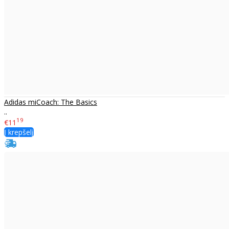
Adidas miCoach: The Basics
..
19
€11
Į krepšelį