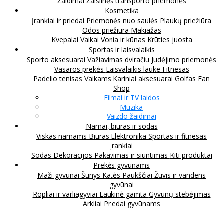
Žaidimai
Žaislinės transporto priemonės
Kosmetika
Įrankiai ir priedai
Priemonės nuo saulės
Plaukų priežiūra
Odos priežiūra
Makiažas
Kvepalai
Vaikai
Vonia ir kūnas
Krūties juosta
Sportas ir laisvalaikis
Sporto aksesuarai
Važiavimas dviračiu
Judėjimo priemonės
Vasaros prekės
Laisvalaikis lauke
Fitnesas
Padelio tenisas
Vaikams
Kariniai aksesuarai
Golfas
Fan
Shop
Filmai ir TV laidos
Muzika
Vaizdo žaidimai
Namai, biuras ir sodas
Viskas namams
Biuras
Elektronika
Sportas ir fitnesas
Įrankiai
Sodas
Dekoracijos
Pakavimas ir siuntimas
Kiti produktai
Prekės gyvūnams
Maži gyvūnai
Šunys
Katės
Paukščiai
Žuvis ir vandens
gyvūnai
Ropliai ir varliagyviai
Laukinė gamta
Gyvūnų stebėjimas
Arkliai
Priedai gyvūnams