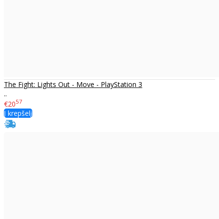
The Fight: Lights Out - Move - PlayStation 3
..
57
€20
Į krepšelį