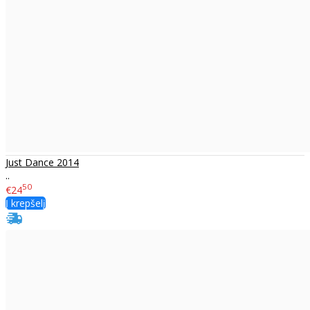
Just Dance 2014
..
50
€24
Į krepšelį