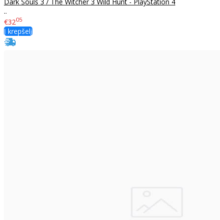
Dark Souls 3 / The Witcher 3 Wild Hunt - PlayStation 4
..
05
€32
Į krepšelį