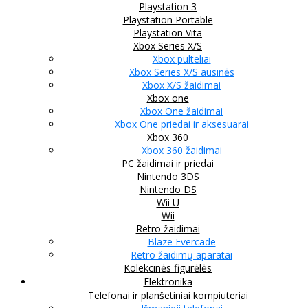
Playstation 3
Playstation Portable
Playstation Vita
Xbox Series X/S
Xbox pulteliai
Xbox Series X/S ausinės
Xbox X/S žaidimai
Xbox one
Xbox One žaidimai
Xbox One priedai ir aksesuarai
Xbox 360
Xbox 360 žaidimai
PC žaidimai ir priedai
Nintendo 3DS
Nintendo DS
Wii U
Wii
Retro žaidimai
Blaze Evercade
Retro žaidimų aparatai
Kolekcinės figūrėlės
Elektronika
Telefonai ir planšetiniai kompiuteriai