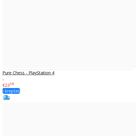
Pure Chess - PlayStation 4
..
58
€23
Į krepšelį