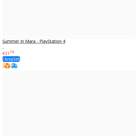
Summer In Mara - PlayStation 4
..
78
€21
Į krepšelį