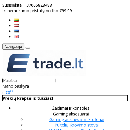
Susisiekite:
+37065828488
Iki nemokamo pristatymo liko €99.99
Navigacija
Mano paskyra
00
€0
0
Prekių krepšelis tuščias!
Žaidimai ir konsolės
Gaming aksesuarai
Gaming ausinės ir mikrofonai
Pultelių įkrovimo stovai