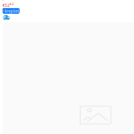
62
€52
Į krepšelį