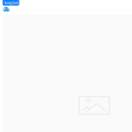
Į krepšelį