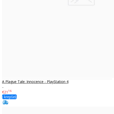
A Plague Tale: Innocence - PlayStation 4
..
16
€21
Į krepšelį