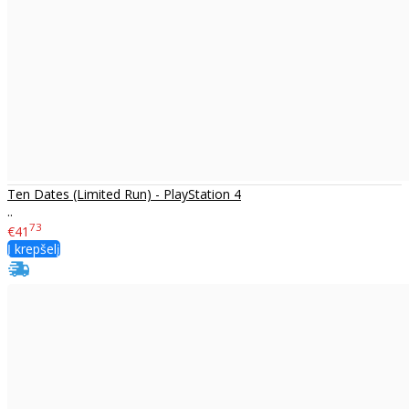
Ten Dates (Limited Run) - PlayStation 4
..
73
€41
Į krepšelį