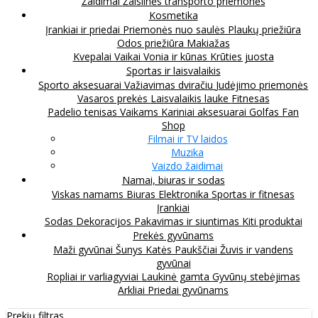
Žaidimai
Žaislinės transporto priemonės
Kosmetika
Įrankiai ir priedai
Priemonės nuo saulės
Plaukų priežiūra
Odos priežiūra
Makiažas
Kvepalai
Vaikai
Vonia ir kūnas
Krūties juosta
Sportas ir laisvalaikis
Sporto aksesuarai
Važiavimas dviračiu
Judėjimo priemonės
Vasaros prekės
Laisvalaikis lauke
Fitnesas
Padelio tenisas
Vaikams
Kariniai aksesuarai
Golfas
Fan
Shop
Filmai ir TV laidos
Muzika
Vaizdo žaidimai
Namai, biuras ir sodas
Viskas namams
Biuras
Elektronika
Sportas ir fitnesas
Įrankiai
Sodas
Dekoracijos
Pakavimas ir siuntimas
Kiti produktai
Prekės gyvūnams
Maži gyvūnai
Šunys
Katės
Paukščiai
Žuvis ir vandens
gyvūnai
Ropliai ir varliagyviai
Laukinė gamta
Gyvūnų stebėjimas
Arkliai
Priedai gyvūnams
Prekių filtras