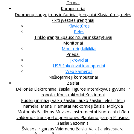
Dronai
Kompiuteriai
Duomenų saugojimas ir išoriniai įrenginiai
Klaviatūros, pelės
/ kiti įvesties įrenginiai
Klaviatūros
Pelės
Tinklo įranga
Spausdintuvai ir skaitytuvai
Monitoriai
Monitorių laikikliai
Priedai
Įkrovikliai
USB šakotuvai ir adapteriai
Web kameros
Nešiojamieji kompiuteriai
Žaislai
Dėlionės
Elektroniniai žaislai
Figūros
Interaktyvūs gyvūnai ir
robotai
Konstruktoriai
Kostiumai
Kūdikių ir mažų vaikų žaislai
Lauko žaislai
Lėlės ir lėlių
nameliai
Menai ir amatai
Mokomieji žaislai
Mokykla
Motorinis žaidimas
Muzikos instrumentai
Nuotoliniu būdu
valdomos transporto priemonės
Plaukimo įranga
Pliušiniai
žaislai
Sezoninis
Šviesos ir garsas
Vaidmenų žaislai
Vaikiški aksesuarai