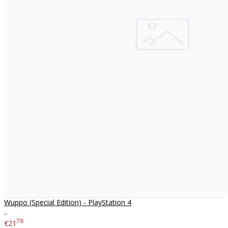
Wuppo (Special Edition) - PlayStation 4
..
78
€21