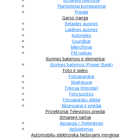
Išmanieji telefonai
Planšetiniai kompiuteriai
Priedai
Garso įranga
Belaidės ausinės
Laidinės ausinės
Kolonėlės
Soundbar
Mikrofonai
FM radijas
Išorinės baterijos ir elementai
Išorinės baterijos (Power Bank)
Foto ir video
Fotoaparatai
Skaitytuvai
Trikojai (tripodai)
Fotojuostos
Fotoaparatų dėklai
Aksesuarai ir priedai
Projektoriai
Televizijos priedai
Išmanieji namai
Apsauga / Stebėjimas
Apšvietimas
Automobilių elektronika
Nešiojami įrenginiai