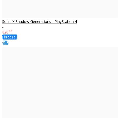
Sonic X Shadow Generations - PlayStation 4
..
62
€26
Į krepšelį