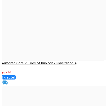
Armored Core VI Fires of Rubicon - PlayStation 4
..
43
€15
Į krepšelį