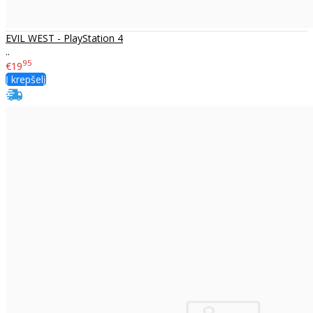
EVIL WEST - PlayStation 4
..
95
€19
Į krepšelį