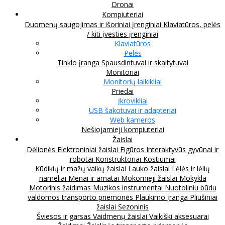
Dronai
Kompiuteriai
Duomenų saugojimas ir išoriniai įrenginiai
Klaviatūros, pelės
/ kiti įvesties įrenginiai
Klaviatūros
Pelės
Tinklo įranga
Spausdintuvai ir skaitytuvai
Monitoriai
Monitorių laikikliai
Priedai
Įkrovikliai
USB šakotuvai ir adapteriai
Web kameros
Nešiojamieji kompiuteriai
Žaislai
Dėlionės
Elektroniniai žaislai
Figūros
Interaktyvūs gyvūnai ir
robotai
Konstruktoriai
Kostiumai
Kūdikių ir mažų vaikų žaislai
Lauko žaislai
Lėlės ir lėlių
nameliai
Menai ir amatai
Mokomieji žaislai
Mokykla
Motorinis žaidimas
Muzikos instrumentai
Nuotoliniu būdu
valdomos transporto priemonės
Plaukimo įranga
Pliušiniai
žaislai
Sezoninis
Šviesos ir garsas
Vaidmenų žaislai
Vaikiški aksesuarai