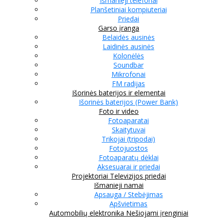
Išmanieji telefonai
Planšetiniai kompiuteriai
Priedai
Garso įranga
Belaidės ausinės
Laidinės ausinės
Kolonėlės
Soundbar
Mikrofonai
FM radijas
Išorinės baterijos ir elementai
Išorinės baterijos (Power Bank)
Foto ir video
Fotoaparatai
Skaitytuvai
Trikojai (tripodai)
Fotojuostos
Fotoaparatų dėklai
Aksesuarai ir priedai
Projektoriai
Televizijos priedai
Išmanieji namai
Apsauga / Stebėjimas
Apšvietimas
Automobilių elektronika
Nešiojami įrenginiai