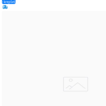
Į krepšelį