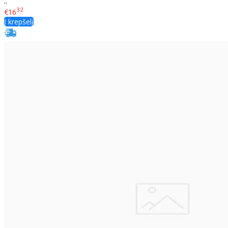
..
32
€16
Į krepšelį