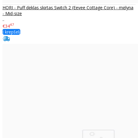
HORI - Puff dėklas skirtas Switch 2 (Eevee Cottage Core) - mėlyna
- Mid-size
..
47
€34
Į krepšelį