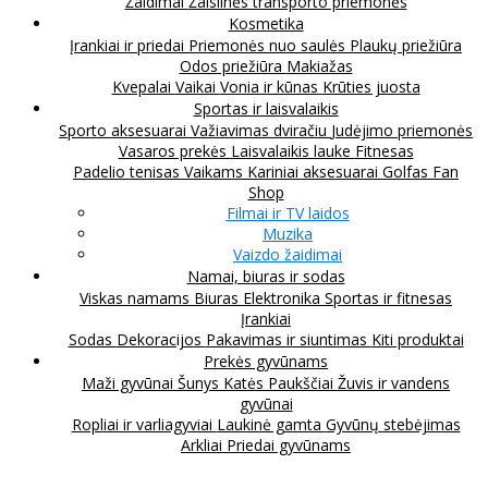
Žaidimai
Žaislinės transporto priemonės
Kosmetika
Įrankiai ir priedai
Priemonės nuo saulės
Plaukų priežiūra
Odos priežiūra
Makiažas
Kvepalai
Vaikai
Vonia ir kūnas
Krūties juosta
Sportas ir laisvalaikis
Sporto aksesuarai
Važiavimas dviračiu
Judėjimo priemonės
Vasaros prekės
Laisvalaikis lauke
Fitnesas
Padelio tenisas
Vaikams
Kariniai aksesuarai
Golfas
Fan
Shop
Filmai ir TV laidos
Muzika
Vaizdo žaidimai
Namai, biuras ir sodas
Viskas namams
Biuras
Elektronika
Sportas ir fitnesas
Įrankiai
Sodas
Dekoracijos
Pakavimas ir siuntimas
Kiti produktai
Prekės gyvūnams
Maži gyvūnai
Šunys
Katės
Paukščiai
Žuvis ir vandens
gyvūnai
Ropliai ir varliagyviai
Laukinė gamta
Gyvūnų stebėjimas
Arkliai
Priedai gyvūnams