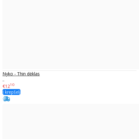
Nyko - Thin dėklas
..
10
€12
Į krepšelį