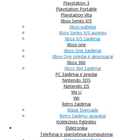
Playstation 3
Playstation Portable
Playstation Vita
Xbox Series X/S
Xbox pulteliai
Xbox Series X/S ausinės
Xbox X/S žaidimai
Xbox one
Xbox One žaidimai
Xbox One priedai ir aksesuarai
Xbox 360
Xbox 360 žaidimai
PC žaidimai ir priedai
Nintendo 3DS
Nintendo DS
Wii U
Wii
Retro žaidimai
Blaze Evercade
Retro žaidimų aparatai
Kolekcinės figūrėlės
Elektronika
Telefonai ir planšetiniai kompiuteriai