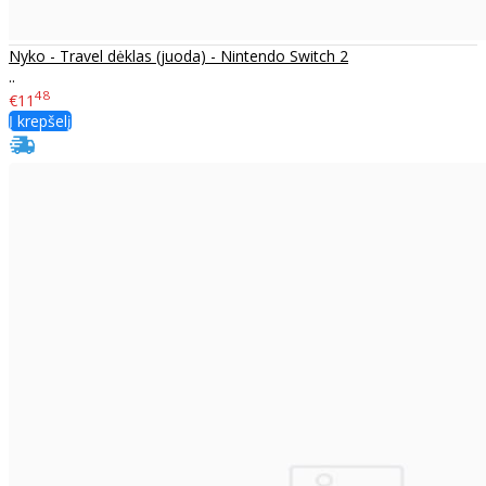
Nyko - Travel dėklas (juoda) - Nintendo Switch 2
..
48
€11
Į krepšelį