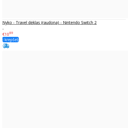
Nyko - Travel dėklas (raudona) - Nintendo Switch 2
..
89
€10
Į krepšelį