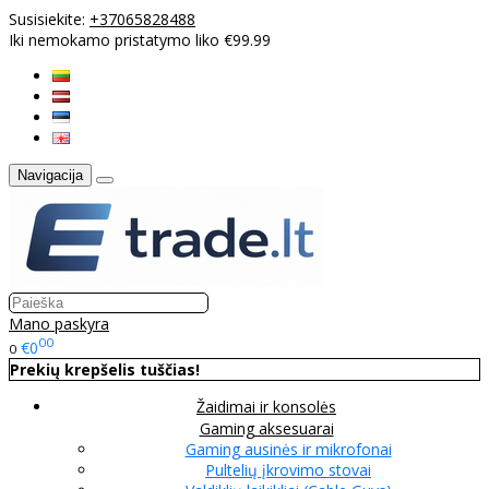
Susisiekite:
+37065828488
Iki nemokamo pristatymo liko €99.99
Navigacija
Mano paskyra
00
€0
0
Prekių krepšelis tuščias!
Žaidimai ir konsolės
Gaming aksesuarai
Gaming ausinės ir mikrofonai
Pultelių įkrovimo stovai