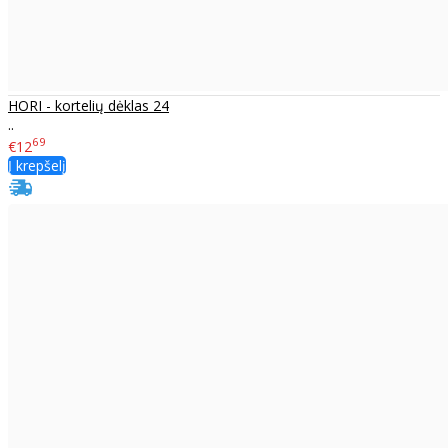
HORI - kortelių dėklas 24
..
69
€12
Į krepšelį