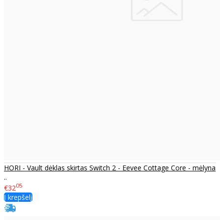
HORI - Vault dėklas skirtas Switch 2 - Eevee Cottage Core - mėlyna
..
05
€32
Į krepšelį