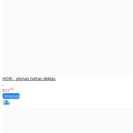
HORI - plonas tvirtas dėklas
..
16
€21
Į krepšelį