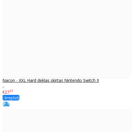
Nacon - XXL Hard dėklas skirtas Nintendo Switch II
..
21
€27
Į krepšelį