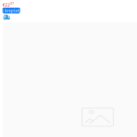
37
€22
Į krepšelį