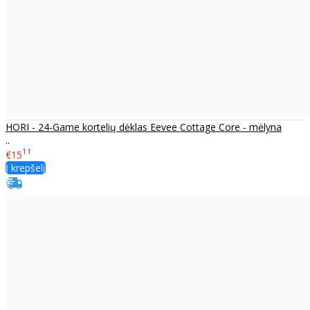
HORI - 24-Game kortelių dėklas Eevee Cottage Core - mėlyna
..
11
€15
Į krepšelį