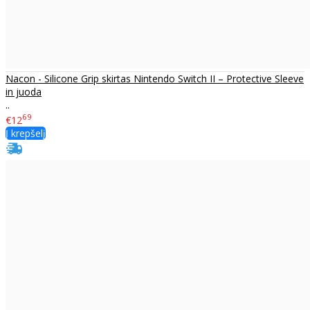
Nacon - Silicone Grip skirtas Nintendo Switch II – Protective Sleeve
in juoda
..
69
€12
Į krepšelį