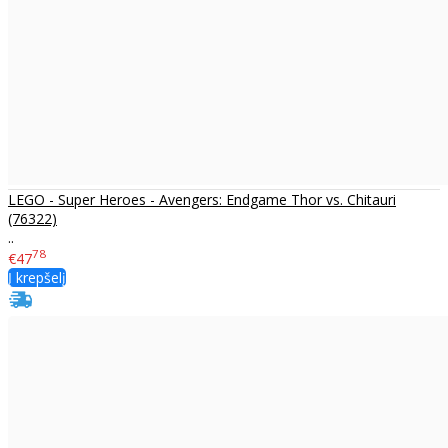
LEGO - Super Heroes - Avengers: Endgame Thor vs. Chitauri
(76322)
..
78
€47
Į krepšelį