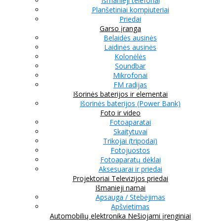
Išmanieji telefonai
Planšetiniai kompiuteriai
Priedai
Garso įranga
Belaidės ausinės
Laidinės ausinės
Kolonėlės
Soundbar
Mikrofonai
FM radijas
Išorinės baterijos ir elementai
Išorinės baterijos (Power Bank)
Foto ir video
Fotoaparatai
Skaitytuvai
Trikojai (tripodai)
Fotojuostos
Fotoaparatų dėklai
Aksesuarai ir priedai
Projektoriai
Televizijos priedai
Išmanieji namai
Apsauga / Stebėjimas
Apšvietimas
Automobilių elektronika
Nešiojami įrenginiai