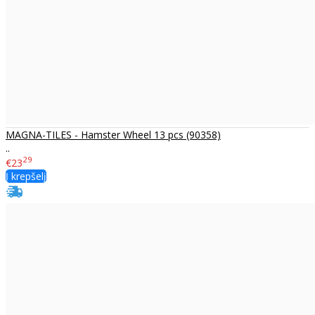
MAGNA-TILES - Hamster Wheel 13 pcs (90358)
..
29
€23
Į krepšelį