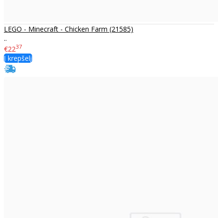
LEGO - Minecraft - Chicken Farm (21585)
..
37
€22
Į krepšelį