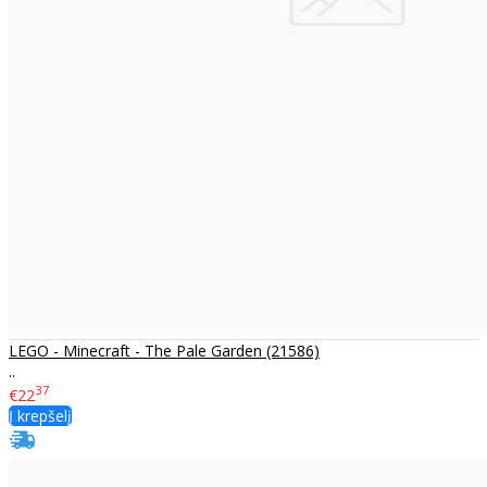
LEGO - Minecraft - The Pale Garden (21586)
..
37
€22
Į krepšelį