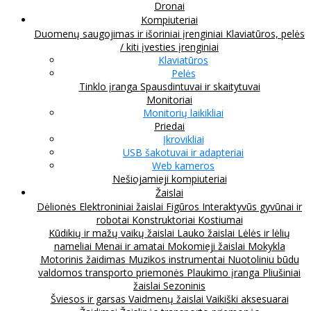
Dronai
Kompiuteriai
Duomenų saugojimas ir išoriniai įrenginiai
Klaviatūros, pelės
/ kiti įvesties įrenginiai
Klaviatūros
Pelės
Tinklo įranga
Spausdintuvai ir skaitytuvai
Monitoriai
Monitorių laikikliai
Priedai
Įkrovikliai
USB šakotuvai ir adapteriai
Web kameros
Nešiojamieji kompiuteriai
Žaislai
Dėlionės
Elektroniniai žaislai
Figūros
Interaktyvūs gyvūnai ir
robotai
Konstruktoriai
Kostiumai
Kūdikių ir mažų vaikų žaislai
Lauko žaislai
Lėlės ir lėlių
nameliai
Menai ir amatai
Mokomieji žaislai
Mokykla
Motorinis žaidimas
Muzikos instrumentai
Nuotoliniu būdu
valdomos transporto priemonės
Plaukimo įranga
Pliušiniai
žaislai
Sezoninis
Šviesos ir garsas
Vaidmenų žaislai
Vaikiški aksesuarai