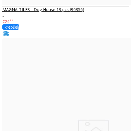
MAGNA-TILES - Dog House 13 pcs (90356)
..
79
€24
Į krepšelį