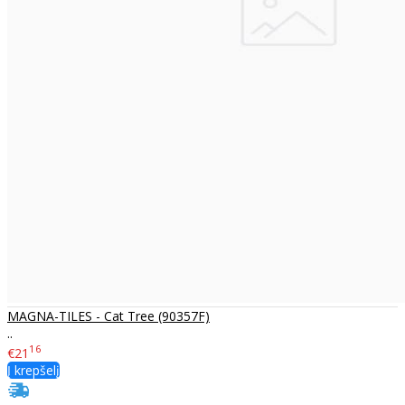
MAGNA-TILES - Cat Tree (90357F)
..
16
€21
Į krepšelį