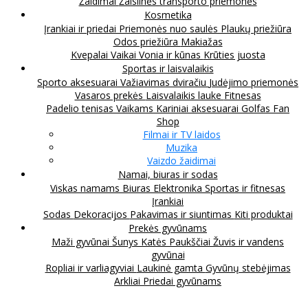
Žaidimai
Žaislinės transporto priemonės
Kosmetika
Įrankiai ir priedai
Priemonės nuo saulės
Plaukų priežiūra
Odos priežiūra
Makiažas
Kvepalai
Vaikai
Vonia ir kūnas
Krūties juosta
Sportas ir laisvalaikis
Sporto aksesuarai
Važiavimas dviračiu
Judėjimo priemonės
Vasaros prekės
Laisvalaikis lauke
Fitnesas
Padelio tenisas
Vaikams
Kariniai aksesuarai
Golfas
Fan
Shop
Filmai ir TV laidos
Muzika
Vaizdo žaidimai
Namai, biuras ir sodas
Viskas namams
Biuras
Elektronika
Sportas ir fitnesas
Įrankiai
Sodas
Dekoracijos
Pakavimas ir siuntimas
Kiti produktai
Prekės gyvūnams
Maži gyvūnai
Šunys
Katės
Paukščiai
Žuvis ir vandens
gyvūnai
Ropliai ir varliagyviai
Laukinė gamta
Gyvūnų stebėjimas
Arkliai
Priedai gyvūnams