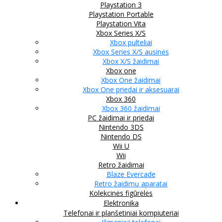
Playstation 3
Playstation Portable
Playstation Vita
Xbox Series X/S
Xbox pulteliai
Xbox Series X/S ausinės
Xbox X/S žaidimai
Xbox one
Xbox One žaidimai
Xbox One priedai ir aksesuarai
Xbox 360
Xbox 360 žaidimai
PC žaidimai ir priedai
Nintendo 3DS
Nintendo DS
Wii U
Wii
Retro žaidimai
Blaze Evercade
Retro žaidimų aparatai
Kolekcinės figūrėlės
Elektronika
Telefonai ir planšetiniai kompiuteriai