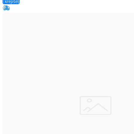
Į krepšelį