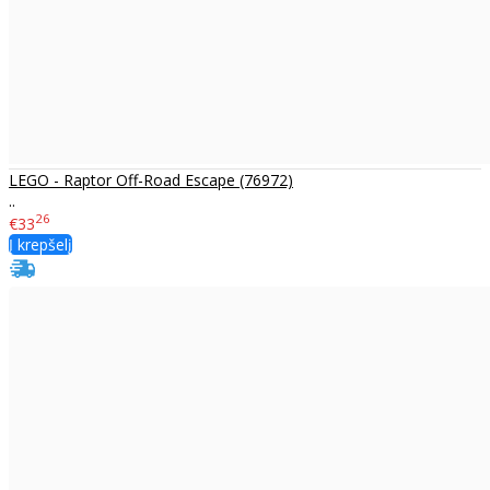
LEGO - Raptor Off-Road Escape (76972)
..
26
€33
Į krepšelį