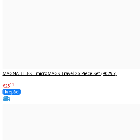
MAGNA-TILES - microMAGS Travel 26 Piece Set (90295)
..
11
€25
Į krepšelį