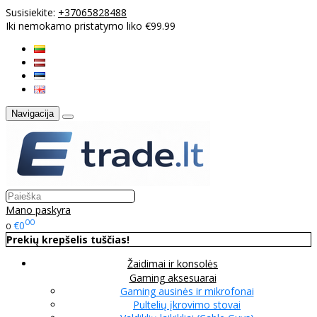
Susisiekite:
+37065828488
Iki nemokamo pristatymo liko €99.99
Navigacija
Mano paskyra
00
€0
0
Prekių krepšelis tuščias!
Žaidimai ir konsolės
Gaming aksesuarai
Gaming ausinės ir mikrofonai
Pultelių įkrovimo stovai