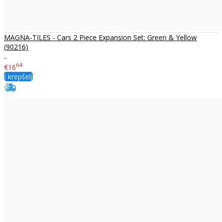
MAGNA-TILES - Cars 2 Piece Expansion Set: Green & Yellow
(90216)
..
64
€16
Į krepšelį