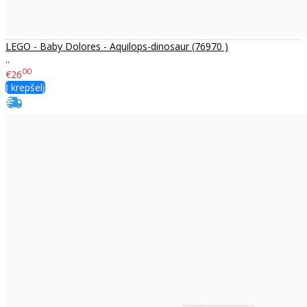
LEGO - Baby Dolores - Aquilops-dinosaur (76970 )
..
00
€26
Į krepšelį