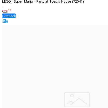
LEGO - Super Mario - Party at Toad's House (72041)
..
63
€29
Į krepšelį