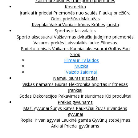
Žaidimai
Žaislinės transporto priemonės
Kosmetika
Įrankiai ir priedai
Priemonės nuo saulės
Plaukų priežiūra
Odos priežiūra
Makiažas
Kvepalai
Vaikai
Vonia ir kūnas
Krūties juosta
Sportas ir laisvalaikis
Sporto aksesuarai
Važiavimas dviračiu
Judėjimo priemonės
Vasaros prekės
Laisvalaikis lauke
Fitnesas
Padelio tenisas
Vaikams
Kariniai aksesuarai
Golfas
Fan
Shop
Filmai ir TV laidos
Muzika
Vaizdo žaidimai
Namai, biuras ir sodas
Viskas namams
Biuras
Elektronika
Sportas ir fitnesas
Įrankiai
Sodas
Dekoracijos
Pakavimas ir siuntimas
Kiti produktai
Prekės gyvūnams
Maži gyvūnai
Šunys
Katės
Paukščiai
Žuvis ir vandens
gyvūnai
Ropliai ir varliagyviai
Laukinė gamta
Gyvūnų stebėjimas
Arkliai
Priedai gyvūnams