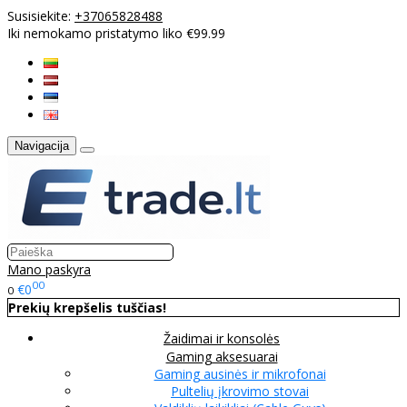
Susisiekite:
+37065828488
Iki nemokamo pristatymo liko €99.99
Navigacija
Mano paskyra
00
€0
0
Prekių krepšelis tuščias!
Žaidimai ir konsolės
Gaming aksesuarai
Gaming ausinės ir mikrofonai
Pultelių įkrovimo stovai