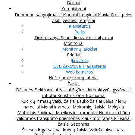
Dronai
Kompiuteriai
Duomenų saugojimas ir išoriniai įrenginiai
Klaviatūros, pelės
/ kiti įvesties įrenginiai
Klaviatūros
Pelės
Tinklo įranga
Spausdintuvai ir skaitytuvai
Monitoriai
Monitorių laikikliai
Priedai
Įkrovikliai
USB šakotuvai ir adapteriai
Web kameros
Nešiojamieji kompiuteriai
Žaislai
Dėlionės
Elektroniniai žaislai
Figūros
Interaktyvūs gyvūnai ir
robotai
Konstruktoriai
Kostiumai
Kūdikių ir mažų vaikų žaislai
Lauko žaislai
Lėlės ir lėlių
nameliai
Menai ir amatai
Mokomieji žaislai
Mokykla
Motorinis žaidimas
Muzikos instrumentai
Nuotoliniu būdu
valdomos transporto priemonės
Plaukimo įranga
Pliušiniai
žaislai
Sezoninis
Šviesos ir garsas
Vaidmenų žaislai
Vaikiški aksesuarai