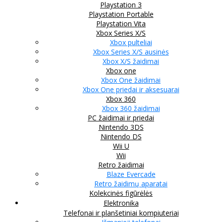
Playstation 3
Playstation Portable
Playstation Vita
Xbox Series X/S
Xbox pulteliai
Xbox Series X/S ausinės
Xbox X/S žaidimai
Xbox one
Xbox One žaidimai
Xbox One priedai ir aksesuarai
Xbox 360
Xbox 360 žaidimai
PC žaidimai ir priedai
Nintendo 3DS
Nintendo DS
Wii U
Wii
Retro žaidimai
Blaze Evercade
Retro žaidimų aparatai
Kolekcinės figūrėlės
Elektronika
Telefonai ir planšetiniai kompiuteriai