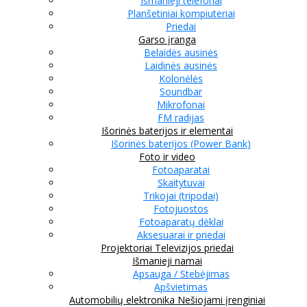
Išmanieji telefonai
Planšetiniai kompiuteriai
Priedai
Garso įranga
Belaidės ausinės
Laidinės ausinės
Kolonėlės
Soundbar
Mikrofonai
FM radijas
Išorinės baterijos ir elementai
Išorinės baterijos (Power Bank)
Foto ir video
Fotoaparatai
Skaitytuvai
Trikojai (tripodai)
Fotojuostos
Fotoaparatų dėklai
Aksesuarai ir priedai
Projektoriai
Televizijos priedai
Išmanieji namai
Apsauga / Stebėjimas
Apšvietimas
Automobilių elektronika
Nešiojami įrenginiai