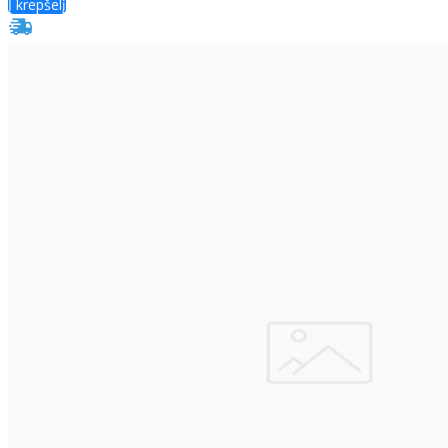
Į krepšelį