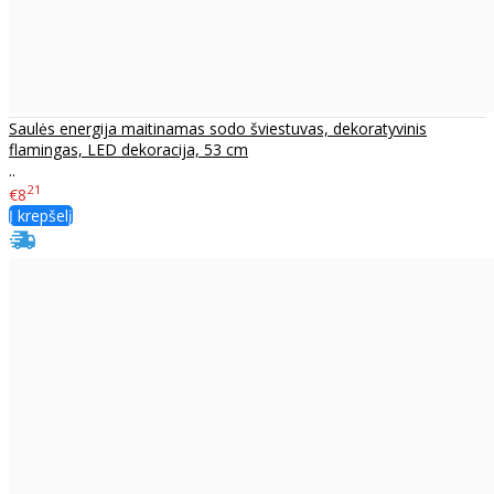
Saulės energija maitinamas sodo šviestuvas, dekoratyvinis
flamingas, LED dekoracija, 53 cm
..
21
€8
Į krepšelį