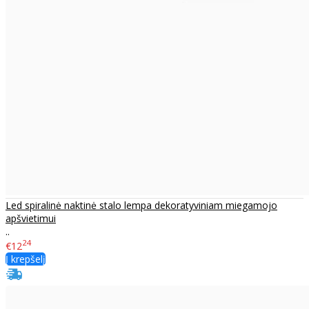
Led spiralinė naktinė stalo lempa dekoratyviniam miegamojo
apšvietimui
..
24
€12
Į krepšelį