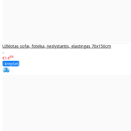
Užklotas sofai, foteliui, neslystantis, elastingas 70x150cm
..
88
€14
Į krepšelį