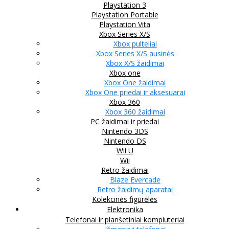
Playstation 3
Playstation Portable
Playstation Vita
Xbox Series X/S
Xbox pulteliai
Xbox Series X/S ausinės
Xbox X/S žaidimai
Xbox one
Xbox One žaidimai
Xbox One priedai ir aksesuarai
Xbox 360
Xbox 360 žaidimai
PC žaidimai ir priedai
Nintendo 3DS
Nintendo DS
Wii U
Wii
Retro žaidimai
Blaze Evercade
Retro žaidimų aparatai
Kolekcinės figūrėlės
Elektronika
Telefonai ir planšetiniai kompiuteriai