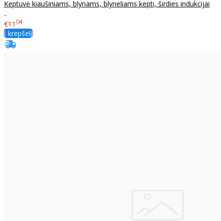
Keptuvė kiaušiniams, blynams, blyneliams kepti, širdies indukcijai
..
04
€11
Į krepšelį