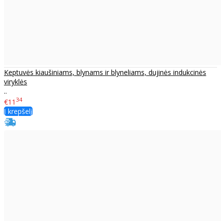
Keptuvės kiaušiniams, blynams ir blyneliams, dujinės indukcinės
viryklės
..
34
€11
Į krepšelį