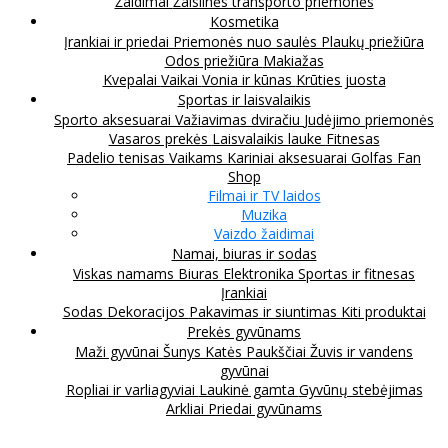
Žaidimai
Žaislinės transporto priemonės
Kosmetika
Įrankiai ir priedai
Priemonės nuo saulės
Plaukų priežiūra
Odos priežiūra
Makiažas
Kvepalai
Vaikai
Vonia ir kūnas
Krūties juosta
Sportas ir laisvalaikis
Sporto aksesuarai
Važiavimas dviračiu
Judėjimo priemonės
Vasaros prekės
Laisvalaikis lauke
Fitnesas
Padelio tenisas
Vaikams
Kariniai aksesuarai
Golfas
Fan
Shop
Filmai ir TV laidos
Muzika
Vaizdo žaidimai
Namai, biuras ir sodas
Viskas namams
Biuras
Elektronika
Sportas ir fitnesas
Įrankiai
Sodas
Dekoracijos
Pakavimas ir siuntimas
Kiti produktai
Prekės gyvūnams
Maži gyvūnai
Šunys
Katės
Paukščiai
Žuvis ir vandens
gyvūnai
Ropliai ir varliagyviai
Laukinė gamta
Gyvūnų stebėjimas
Arkliai
Priedai gyvūnams