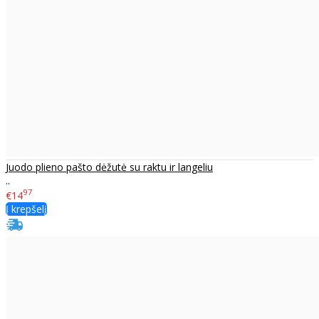
Juodo plieno pašto dėžutė su raktu ir langeliu
..
97
€14
Į krepšelį