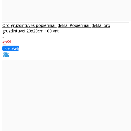
Oro gruzdintuvės popieriniai įdėklai Popieriniai įdėklai oro
gruzdintuvei 20x20cm 100 vnt.
..
06
€7
Į krepšelį