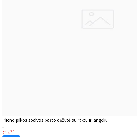
Plieno pilkos spalvos pašto dėžutė su raktu ir langeliu
..
97
€14