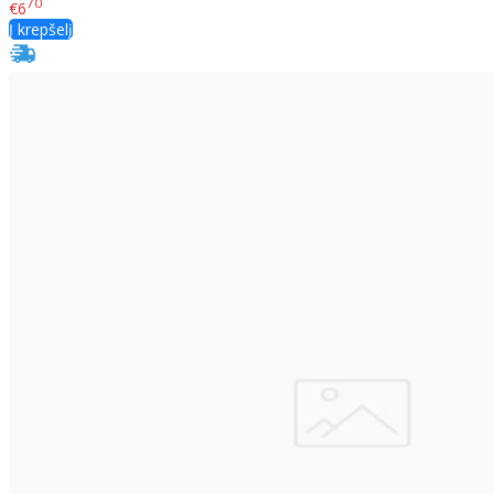
70
€6
Į krepšelį