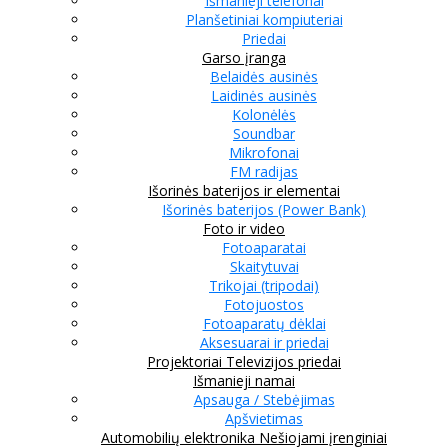
Išmanieji telefonai
Planšetiniai kompiuteriai
Priedai
Garso įranga
Belaidės ausinės
Laidinės ausinės
Kolonėlės
Soundbar
Mikrofonai
FM radijas
Išorinės baterijos ir elementai
Išorinės baterijos (Power Bank)
Foto ir video
Fotoaparatai
Skaitytuvai
Trikojai (tripodai)
Fotojuostos
Fotoaparatų dėklai
Aksesuarai ir priedai
Projektoriai
Televizijos priedai
Išmanieji namai
Apsauga / Stebėjimas
Apšvietimas
Automobilių elektronika
Nešiojami įrenginiai