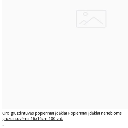
Oro gruzdintuvės popieriniai įdėklai Popieriniai įdėklai neriebioms
gruzdintuvėms 16x16cm 100 vnt.
..