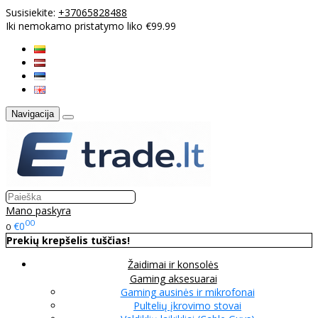
Susisiekite:
+37065828488
Iki nemokamo pristatymo liko €99.99
Navigacija
Mano paskyra
00
€0
0
Prekių krepšelis tuščias!
Žaidimai ir konsolės
Gaming aksesuarai
Gaming ausinės ir mikrofonai
Pultelių įkrovimo stovai