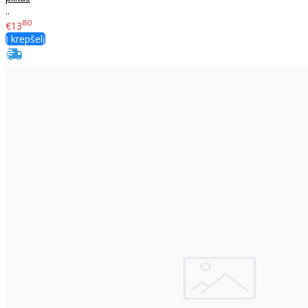
..
80
€13
Į krepšelį