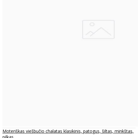
Moteriškas viešbučio chalatas klasikinis, patogus, šiltas, minkštas,
pilkas