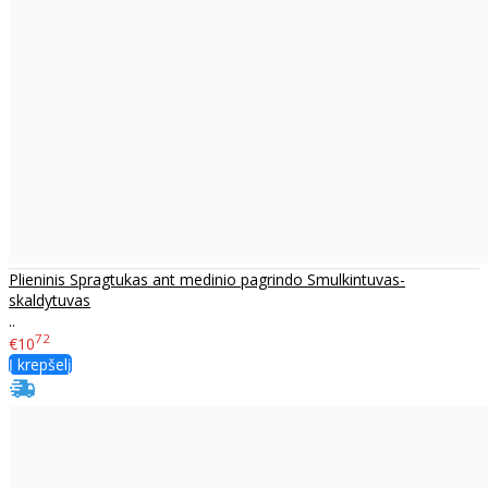
Plieninis Spragtukas ant medinio pagrindo Smulkintuvas-
skaldytuvas
..
72
€10
Į krepšelį