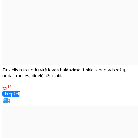
Tinklelis nuo uodų virš lovos baldakimo, tinklelis nuo vabzdžių,
uodai, musės, didelė užuolaida
..
17
€9
Į krepšelį