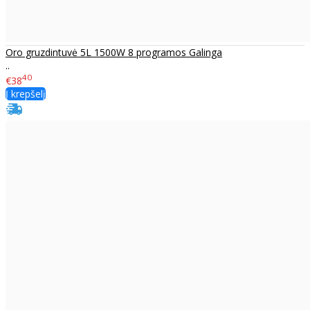
Oro gruzdintuvė 5L 1500W 8 programos Galinga
..
40
€38
Į krepšelį