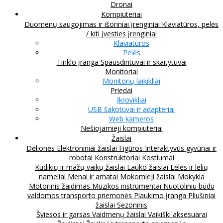
Dronai
Kompiuteriai
Duomenų saugojimas ir išoriniai įrenginiai
Klaviatūros, pelės
/ kiti įvesties įrenginiai
Klaviatūros
Pelės
Tinklo įranga
Spausdintuvai ir skaitytuvai
Monitoriai
Monitorių laikikliai
Priedai
Įkrovikliai
USB šakotuvai ir adapteriai
Web kameros
Nešiojamieji kompiuteriai
Žaislai
Dėlionės
Elektroniniai žaislai
Figūros
Interaktyvūs gyvūnai ir
robotai
Konstruktoriai
Kostiumai
Kūdikių ir mažų vaikų žaislai
Lauko žaislai
Lėlės ir lėlių
nameliai
Menai ir amatai
Mokomieji žaislai
Mokykla
Motorinis žaidimas
Muzikos instrumentai
Nuotoliniu būdu
valdomos transporto priemonės
Plaukimo įranga
Pliušiniai
žaislai
Sezoninis
Šviesos ir garsas
Vaidmenų žaislai
Vaikiški aksesuarai