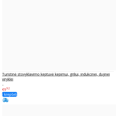
Turistinė stovyklavimo keptuvė kepimui, griliui, indukcinei, dujinei
viryklei
..
92
€9
Į krepšelį