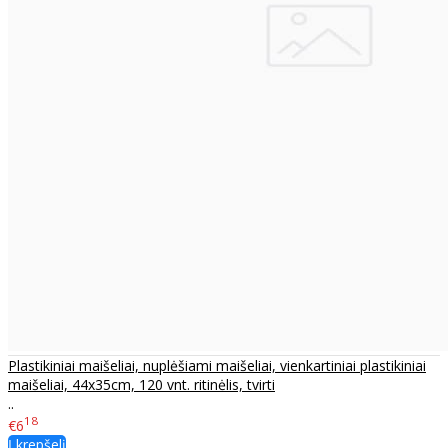
Plastikiniai maišeliai, nuplėšiami maišeliai, vienkartiniai plastikiniai
maišeliai, 44x35cm, 120 vnt. ritinėlis, tvirti
..
18
€6
Į krepšelį