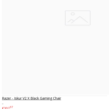
Razer - Iskur V2 X Black Gaming Chair
..
97
€302