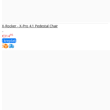
X-Rocker - X-Pro 4.1 Pedestal Chair
..
95
€314
Į krepšelį