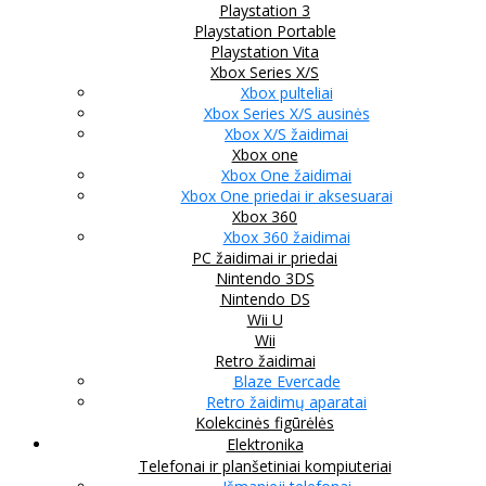
Playstation 3
Playstation Portable
Playstation Vita
Xbox Series X/S
Xbox pulteliai
Xbox Series X/S ausinės
Xbox X/S žaidimai
Xbox one
Xbox One žaidimai
Xbox One priedai ir aksesuarai
Xbox 360
Xbox 360 žaidimai
PC žaidimai ir priedai
Nintendo 3DS
Nintendo DS
Wii U
Wii
Retro žaidimai
Blaze Evercade
Retro žaidimų aparatai
Kolekcinės figūrėlės
Elektronika
Telefonai ir planšetiniai kompiuteriai