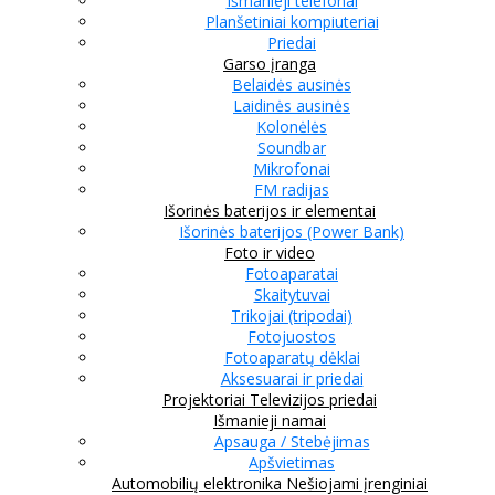
Išmanieji telefonai
Planšetiniai kompiuteriai
Priedai
Garso įranga
Belaidės ausinės
Laidinės ausinės
Kolonėlės
Soundbar
Mikrofonai
FM radijas
Išorinės baterijos ir elementai
Išorinės baterijos (Power Bank)
Foto ir video
Fotoaparatai
Skaitytuvai
Trikojai (tripodai)
Fotojuostos
Fotoaparatų dėklai
Aksesuarai ir priedai
Projektoriai
Televizijos priedai
Išmanieji namai
Apsauga / Stebėjimas
Apšvietimas
Automobilių elektronika
Nešiojami įrenginiai