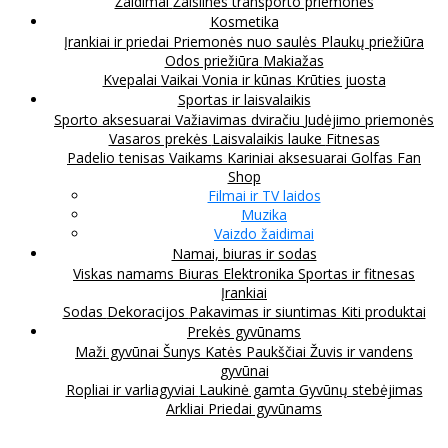
Žaidimai
Žaislinės transporto priemonės
Kosmetika
Įrankiai ir priedai
Priemonės nuo saulės
Plaukų priežiūra
Odos priežiūra
Makiažas
Kvepalai
Vaikai
Vonia ir kūnas
Krūties juosta
Sportas ir laisvalaikis
Sporto aksesuarai
Važiavimas dviračiu
Judėjimo priemonės
Vasaros prekės
Laisvalaikis lauke
Fitnesas
Padelio tenisas
Vaikams
Kariniai aksesuarai
Golfas
Fan
Shop
Filmai ir TV laidos
Muzika
Vaizdo žaidimai
Namai, biuras ir sodas
Viskas namams
Biuras
Elektronika
Sportas ir fitnesas
Įrankiai
Sodas
Dekoracijos
Pakavimas ir siuntimas
Kiti produktai
Prekės gyvūnams
Maži gyvūnai
Šunys
Katės
Paukščiai
Žuvis ir vandens
gyvūnai
Ropliai ir varliagyviai
Laukinė gamta
Gyvūnų stebėjimas
Arkliai
Priedai gyvūnams