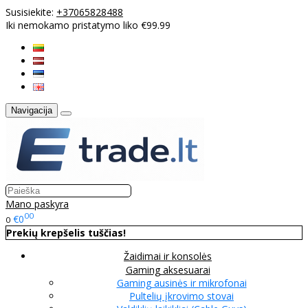
Susisiekite:
+37065828488
Iki nemokamo pristatymo liko €99.99
Navigacija
Mano paskyra
00
€0
0
Prekių krepšelis tuščias!
Žaidimai ir konsolės
Gaming aksesuarai
Gaming ausinės ir mikrofonai
Pultelių įkrovimo stovai