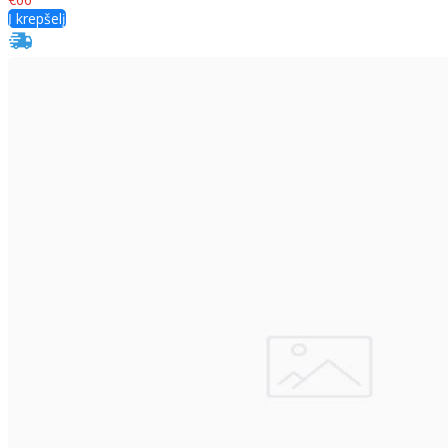
Į krepšelį