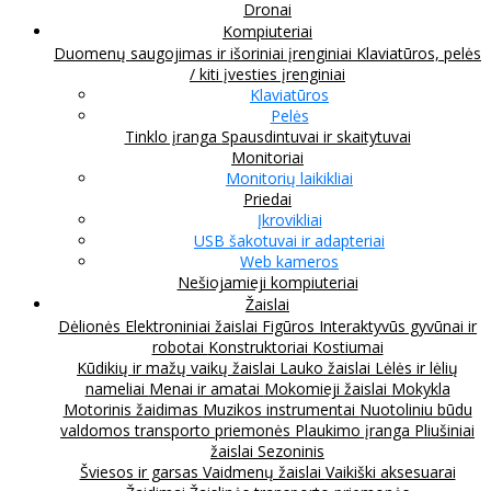
Dronai
Kompiuteriai
Duomenų saugojimas ir išoriniai įrenginiai
Klaviatūros, pelės
/ kiti įvesties įrenginiai
Klaviatūros
Pelės
Tinklo įranga
Spausdintuvai ir skaitytuvai
Monitoriai
Monitorių laikikliai
Priedai
Įkrovikliai
USB šakotuvai ir adapteriai
Web kameros
Nešiojamieji kompiuteriai
Žaislai
Dėlionės
Elektroniniai žaislai
Figūros
Interaktyvūs gyvūnai ir
robotai
Konstruktoriai
Kostiumai
Kūdikių ir mažų vaikų žaislai
Lauko žaislai
Lėlės ir lėlių
nameliai
Menai ir amatai
Mokomieji žaislai
Mokykla
Motorinis žaidimas
Muzikos instrumentai
Nuotoliniu būdu
valdomos transporto priemonės
Plaukimo įranga
Pliušiniai
žaislai
Sezoninis
Šviesos ir garsas
Vaidmenų žaislai
Vaikiški aksesuarai