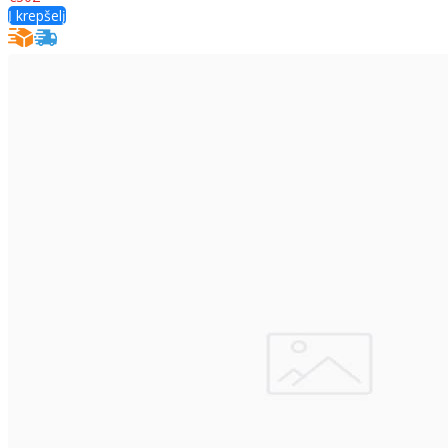
Į krepšelį