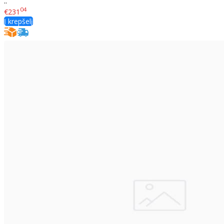
..
04
€231
Į krepšelį