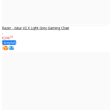
Razer - Iskur V2 X Light Grey Gaming Chair
..
32
€296
Į krepšelį