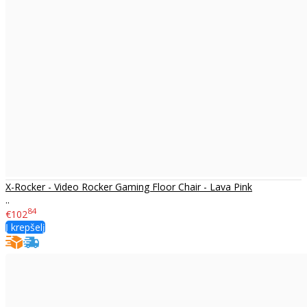
X-Rocker - Video Rocker Gaming Floor Chair - Lava Pink
..
84
€102
Į krepšelį