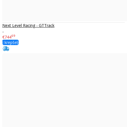
Next Level Racing - GTTrack
..
69
€744
Į krepšelį