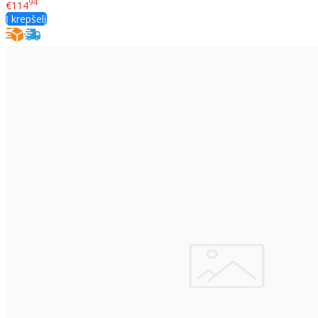
94
€114
Į krepšelį