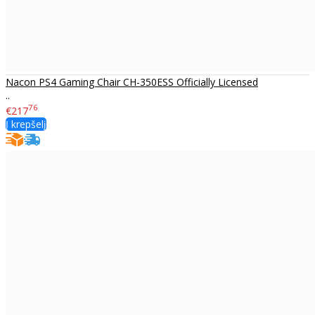
Nacon PS4 Gaming Chair CH-350ESS Officially Licensed
..
76
€217
Į krepšelį