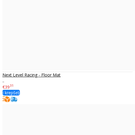
Next Level Racing - Floor Mat
..
31
€39
Į krepšelį