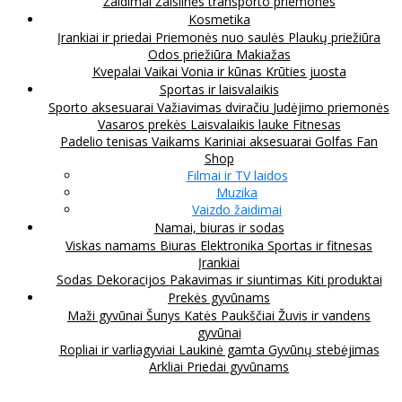
Žaidimai
Žaislinės transporto priemonės
Kosmetika
Įrankiai ir priedai
Priemonės nuo saulės
Plaukų priežiūra
Odos priežiūra
Makiažas
Kvepalai
Vaikai
Vonia ir kūnas
Krūties juosta
Sportas ir laisvalaikis
Sporto aksesuarai
Važiavimas dviračiu
Judėjimo priemonės
Vasaros prekės
Laisvalaikis lauke
Fitnesas
Padelio tenisas
Vaikams
Kariniai aksesuarai
Golfas
Fan
Shop
Filmai ir TV laidos
Muzika
Vaizdo žaidimai
Namai, biuras ir sodas
Viskas namams
Biuras
Elektronika
Sportas ir fitnesas
Įrankiai
Sodas
Dekoracijos
Pakavimas ir siuntimas
Kiti produktai
Prekės gyvūnams
Maži gyvūnai
Šunys
Katės
Paukščiai
Žuvis ir vandens
gyvūnai
Ropliai ir varliagyviai
Laukinė gamta
Gyvūnų stebėjimas
Arkliai
Priedai gyvūnams