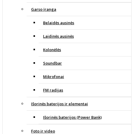
Garso įranga
Belaidės ausinės
Laidinės ausinės
Kolonėlės
Soundbar
Mikrofonai
FM radijas
Išorinės baterijos ir elementai
Išorinės baterijos (Power Bank)
Foto ir video