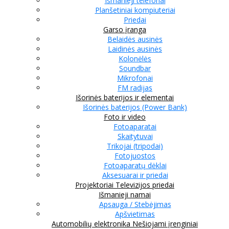
Išmanieji telefonai
Planšetiniai kompiuteriai
Priedai
Garso įranga
Belaidės ausinės
Laidinės ausinės
Kolonėlės
Soundbar
Mikrofonai
FM radijas
Išorinės baterijos ir elementai
Išorinės baterijos (Power Bank)
Foto ir video
Fotoaparatai
Skaitytuvai
Trikojai (tripodai)
Fotojuostos
Fotoaparatų dėklai
Aksesuarai ir priedai
Projektoriai
Televizijos priedai
Išmanieji namai
Apsauga / Stebėjimas
Apšvietimas
Automobilių elektronika
Nešiojami įrenginiai