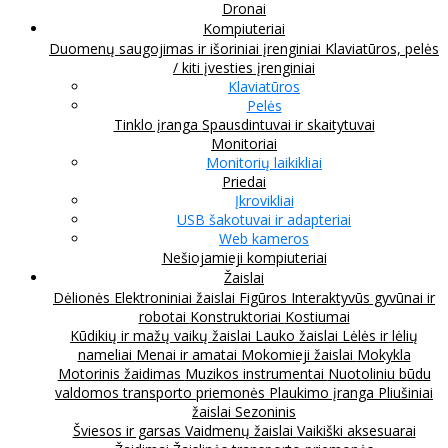
Dronai
Kompiuteriai
Duomenų saugojimas ir išoriniai įrenginiai
Klaviatūros, pelės
/ kiti įvesties įrenginiai
Klaviatūros
Pelės
Tinklo įranga
Spausdintuvai ir skaitytuvai
Monitoriai
Monitorių laikikliai
Priedai
Įkrovikliai
USB šakotuvai ir adapteriai
Web kameros
Nešiojamieji kompiuteriai
Žaislai
Dėlionės
Elektroniniai žaislai
Figūros
Interaktyvūs gyvūnai ir
robotai
Konstruktoriai
Kostiumai
Kūdikių ir mažų vaikų žaislai
Lauko žaislai
Lėlės ir lėlių
nameliai
Menai ir amatai
Mokomieji žaislai
Mokykla
Motorinis žaidimas
Muzikos instrumentai
Nuotoliniu būdu
valdomos transporto priemonės
Plaukimo įranga
Pliušiniai
žaislai
Sezoninis
Šviesos ir garsas
Vaidmenų žaislai
Vaikiški aksesuarai