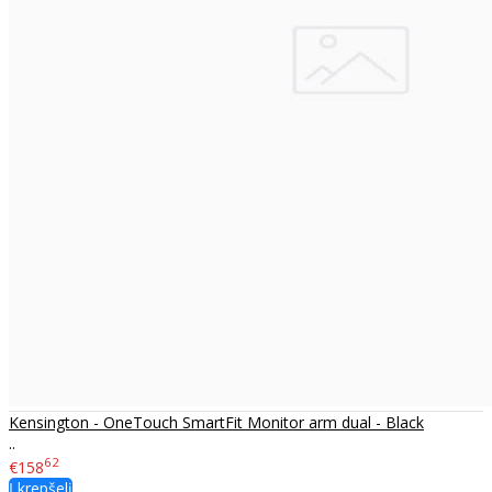
Kensington - OneTouch SmartFit Monitor arm dual - Black
..
62
€158
Į krepšelį