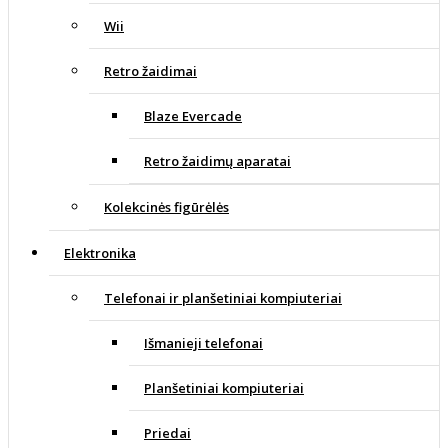
Wii
Retro žaidimai
Blaze Evercade
Retro žaidimų aparatai
Kolekcinės figūrėlės
Elektronika
Telefonai ir planšetiniai kompiuteriai
Išmanieji telefonai
Planšetiniai kompiuteriai
Priedai