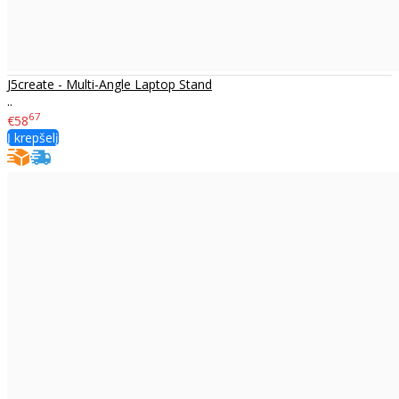
J5create - Multi-Angle Laptop Stand
..
67
€58
Į krepšelį