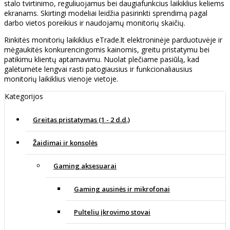
stalo tvirtinimo, reguliuojamus bei daugiafunkcius laikiklius keliems
ekranams. Skirtingi modeliai leidžia pasirinkti sprendimą pagal
darbo vietos poreikius ir naudojamų monitorių skaičių.
Rinkitės monitorių laikiklius eTrade.lt elektroninėje parduotuvėje ir
mėgaukitės konkurencingomis kainomis, greitu pristatymu bei
patikimu klientų aptarnavimu. Nuolat plečiame pasiūlą, kad
galėtumėte lengvai rasti patogiausius ir funkcionaliausius
monitorių laikiklius vienoje vietoje.
Kategorijos
Greitas pristatymas (1 - 2 d.d.)
Žaidimai ir konsolės
Gaming aksesuarai
Gaming ausinės ir mikrofonai
Pultelių įkrovimo stovai