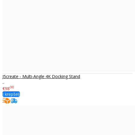
J5create - Multi-Angle 4K Docking Stand
..
00
€98
Į krepšelį