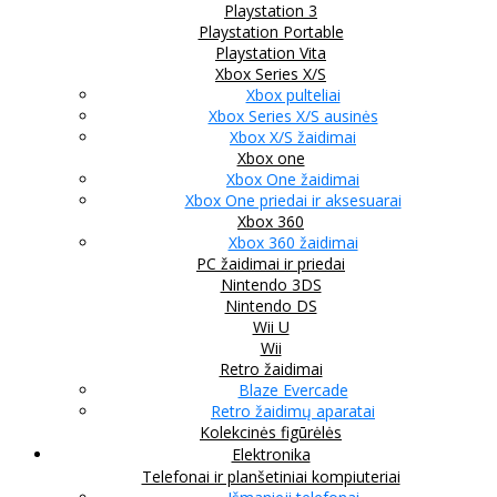
Playstation 3
Playstation Portable
Playstation Vita
Xbox Series X/S
Xbox pulteliai
Xbox Series X/S ausinės
Xbox X/S žaidimai
Xbox one
Xbox One žaidimai
Xbox One priedai ir aksesuarai
Xbox 360
Xbox 360 žaidimai
PC žaidimai ir priedai
Nintendo 3DS
Nintendo DS
Wii U
Wii
Retro žaidimai
Blaze Evercade
Retro žaidimų aparatai
Kolekcinės figūrėlės
Elektronika
Telefonai ir planšetiniai kompiuteriai