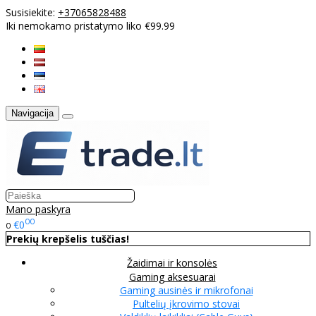
Susisiekite:
+37065828488
Iki nemokamo pristatymo liko €99.99
Navigacija
Mano paskyra
00
€0
0
Prekių krepšelis tuščias!
Žaidimai ir konsolės
Gaming aksesuarai
Gaming ausinės ir mikrofonai
Pultelių įkrovimo stovai