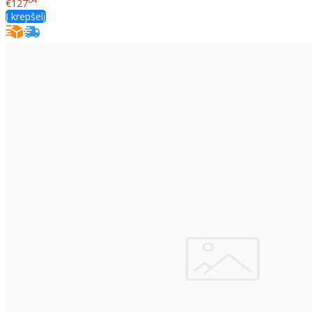
€127
Į krepšelį