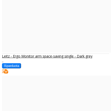
Leitz - Ergo Monitor arm space-saving single - Dark grey
..