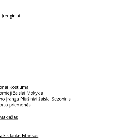
s įrenginiai
oriai
Kostiumai
mieji žaislai
Mokykla
mo įranga
Pliušiniai žaislai
Sezoninis
porto priemonės
Makiažas
aikis lauke
Fitnesas