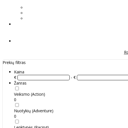
Ro
Prekių filtras
Kaina
€
- €
Žanras
Veiksmo (Action)
0
Nuotykių (Adventure)
0
Lenktynės (Racing)