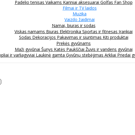
Padelio tenisas
Vaikams
Kariniai aksesuarai
Golfas
Fan Shop
Filmai ir TV laidos
Muzika
Vaizdo žaidimai
Namai, biuras ir sodas
Viskas namams
Biuras
Elektronika
Sportas ir fitnesas
Įrankiai
Sodas
Dekoracijos
Pakavimas ir siuntimas
Kiti produktai
Prekės gyvūnams
Maži gyvūnai
Šunys
Katės
Paukščiai
Žuvis ir vandens gyvūnai
pliai ir varliagyviai
Laukinė gamta
Gyvūnų stebėjimas
Arkliai
Priedai 