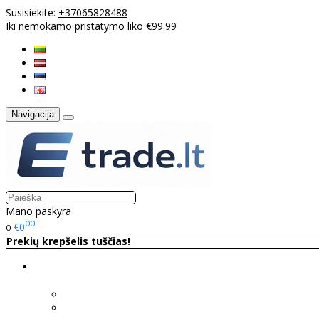
Susisiekite:
+37065828488
Iki nemokamo pristatymo liko €99.99
Navigacija
Mano paskyra
00
€0
0
Prekių krepšelis tuščias!