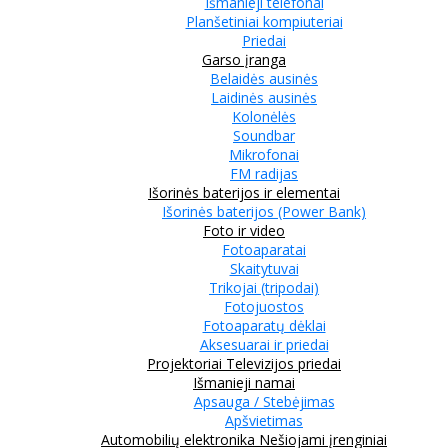
Išmanieji telefonai
Planšetiniai kompiuteriai
Priedai
Garso įranga
Belaidės ausinės
Laidinės ausinės
Kolonėlės
Soundbar
Mikrofonai
FM radijas
Išorinės baterijos ir elementai
Išorinės baterijos (Power Bank)
Foto ir video
Fotoaparatai
Skaitytuvai
Trikojai (tripodai)
Fotojuostos
Fotoaparatų dėklai
Aksesuarai ir priedai
Projektoriai
Televizijos priedai
Išmanieji namai
Apsauga / Stebėjimas
Apšvietimas
Automobilių elektronika
Nešiojami įrenginiai