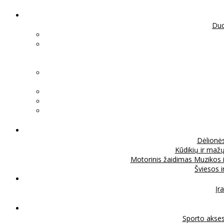
Duo
Dėlionė
Kūdikių ir mažų
Motorinis žaidimas
Muzikos 
Šviesos 
Įra
Sporto akse