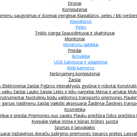
Dronai
Kompiuteriai
menų saugojimas ir išoriniai įrenginiai
Klaviatūros, pelės / kiti įvestie
Klaviatūros
Pelės
Tinklo įranga
Spausdintuvai ir skaitytuvai
Monitoriai
Monitorių laikikliai
Priedai
Įkrovikliai
USB šakotuvai ir adapteriai
Web kameros
Nešiojamieji kompiuteriai
Žaislai
s
Elektroniniai žaislai
Figūros
Interaktyvūs gyvūnai ir robotai
Konstrukt
 vaikų žaislai
Lauko žaislai
Lėlės ir lėlių nameliai
Menai ir amatai
Moko
instrumentai
Nuotoliniu būdu valdomos transporto priemonės
Plauki
ir garsas
Vaidmenų žaislai
Vaikiški aksesuarai
Žaidimai
Žaislinės trans
Kosmetika
nkiai ir priedai
Priemonės nuo saulės
Plaukų priežiūra
Odos priežiūra
Kvepalai
Vaikai
Vonia ir kūnas
Krūties juosta
Sportas ir laisvalaikis
suarai
Važiavimas dviračiu
Judėjimo priemonės
Vasaros prekės
Laisval