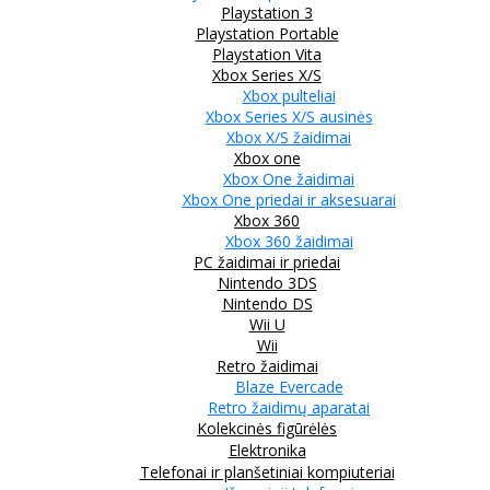
Playstation 3
Playstation Portable
Playstation Vita
Xbox Series X/S
Xbox pulteliai
Xbox Series X/S ausinės
Xbox X/S žaidimai
Xbox one
Xbox One žaidimai
Xbox One priedai ir aksesuarai
Xbox 360
Xbox 360 žaidimai
PC žaidimai ir priedai
Nintendo 3DS
Nintendo DS
Wii U
Wii
Retro žaidimai
Blaze Evercade
Retro žaidimų aparatai
Kolekcinės figūrėlės
Elektronika
Telefonai ir planšetiniai kompiuteriai