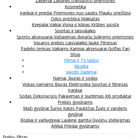
Žaidimai
Žaislinės transporto priemonės
Kosmetika
Įrankiai ir priedai
Priemonės nuo saulės
Plaukų priežiūra
Odos priežiūra
Makiažas
Kvepalai
Vaikai
Vonia ir kūnas
Krūties juosta
Sportas ir laisvalaikis
Sporto aksesuarai
Važiavimas dviračiu
Judėjimo priemonės
Vasaros prekės
Laisvalaikis lauke
Fitnesas
Padelio tenisas
Vaikams
Kariniai aksesuarai
Golfas
Fan
Shop
Filmai ir TV laidos
Muzika
Vaizdo žaidimai
Namai, biuras ir sodas
Viskas namams
Biuras
Elektronika
Sportas ir fitnesas
Įrankiai
Sodas
Dekoracijos
Pakavimas ir siuntimas
Kiti produktai
Prekės gyvūnams
Maži gyvūnai
Šunys
Katės
Paukščiai
Žuvis ir vandens
gyvūnai
Ropliai ir varliagyviai
Laukinė gamta
Gyvūnų stebėjimas
Arkliai
Priedai gyvūnams
Prekių filtras