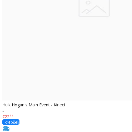
Hulk Hogan's Main Event - Kinect
..
99
€22
Į krepšelį