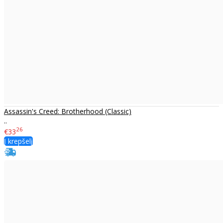
Assassin's Creed: Brotherhood (Classic)
..
26
€33
Į krepšelį