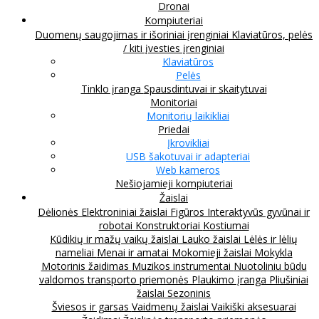
Dronai
Kompiuteriai
Duomenų saugojimas ir išoriniai įrenginiai
Klaviatūros, pelės
/ kiti įvesties įrenginiai
Klaviatūros
Pelės
Tinklo įranga
Spausdintuvai ir skaitytuvai
Monitoriai
Monitorių laikikliai
Priedai
Įkrovikliai
USB šakotuvai ir adapteriai
Web kameros
Nešiojamieji kompiuteriai
Žaislai
Dėlionės
Elektroniniai žaislai
Figūros
Interaktyvūs gyvūnai ir
robotai
Konstruktoriai
Kostiumai
Kūdikių ir mažų vaikų žaislai
Lauko žaislai
Lėlės ir lėlių
nameliai
Menai ir amatai
Mokomieji žaislai
Mokykla
Motorinis žaidimas
Muzikos instrumentai
Nuotoliniu būdu
valdomos transporto priemonės
Plaukimo įranga
Pliušiniai
žaislai
Sezoninis
Šviesos ir garsas
Vaidmenų žaislai
Vaikiški aksesuarai