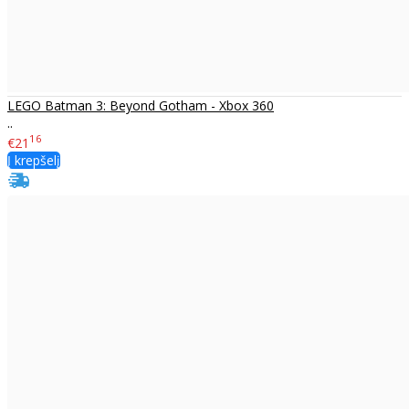
LEGO Batman 3: Beyond Gotham - Xbox 360
..
16
€21
Į krepšelį