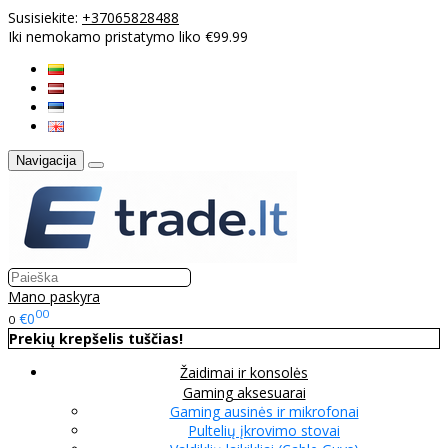
Susisiekite:
+37065828488
Iki nemokamo pristatymo liko €99.99
Navigacija
Mano paskyra
00
€0
0
Prekių krepšelis tuščias!
Žaidimai ir konsolės
Gaming aksesuarai
Gaming ausinės ir mikrofonai
Pultelių įkrovimo stovai