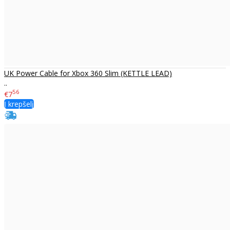
UK Power Cable for Xbox 360 Slim (KETTLE LEAD)
..
56
€7
Į krepšelį