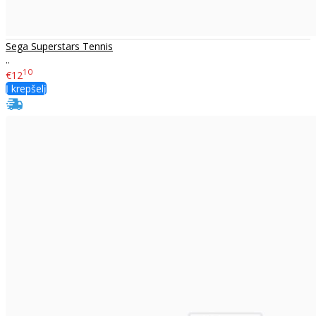
Sega Superstars Tennis
..
10
€12
Į krepšelį