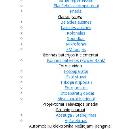
Išmanieji telefonai
Planšetiniai kompiuteriai
Priedai
Garso įranga
Belaidės ausinės
Laidinės ausinės
Kolonėlės
Soundbar
Mikrofonai
FM radijas
Išorinės baterijos ir elementai
Išorinės baterijos (Power Bank)
Foto ir video
Fotoaparatai
Skaitytuvai
Trikojai (tripodai)
Fotojuostos
Fotoaparatų dėklai
Aksesuarai ir priedai
Projektoriai
Televizijos priedai
Išmanieji namai
Apsauga / Stebėjimas
Apšvietimas
Automobilių elektronika
Nešiojami įrenginiai