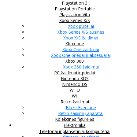
Playstation 3
Playstation Portable
Playstation Vita
Xbox Series X/S
Xbox pulteliai
Xbox Series X/S ausinės
Xbox X/S žaidimai
Xbox one
Xbox One žaidimai
Xbox One priedai ir aksesuarai
Xbox 360
Xbox 360 žaidimai
PC žaidimai ir priedai
Nintendo 3DS
Nintendo DS
Wii U
Wii
Retro žaidimai
Blaze Evercade
Retro žaidimų aparatai
Kolekcinės figūrėlės
Elektronika
Telefonai ir planšetiniai kompiuteriai