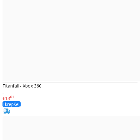
Titanfall - Xbox 360
..
61
€13
Į krepšelį