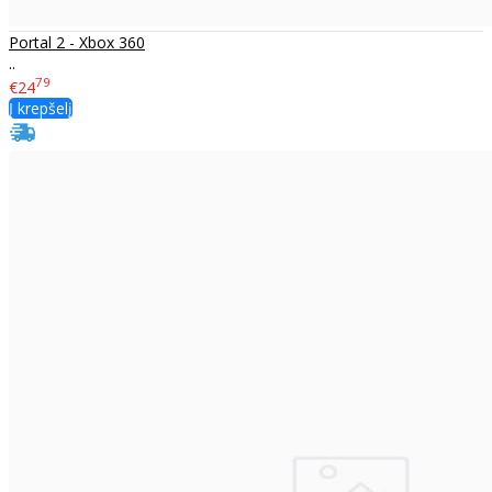
Portal 2 - Xbox 360
..
79
€24
Į krepšelį