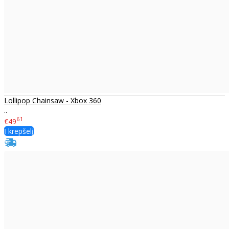
Lollipop Chainsaw - Xbox 360
..
61
€49
Į krepšelį