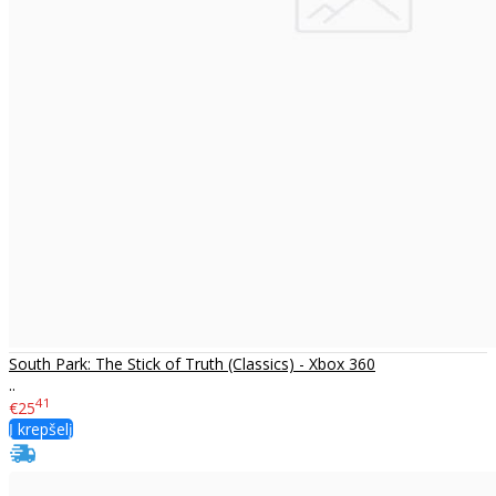
South Park: The Stick of Truth (Classics) - Xbox 360
..
41
€25
Į krepšelį