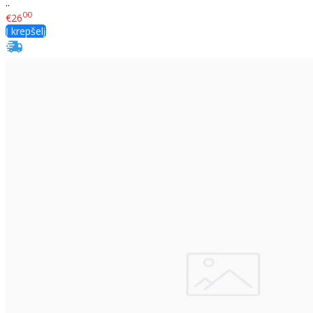
..
00
€26
Į krepšelį