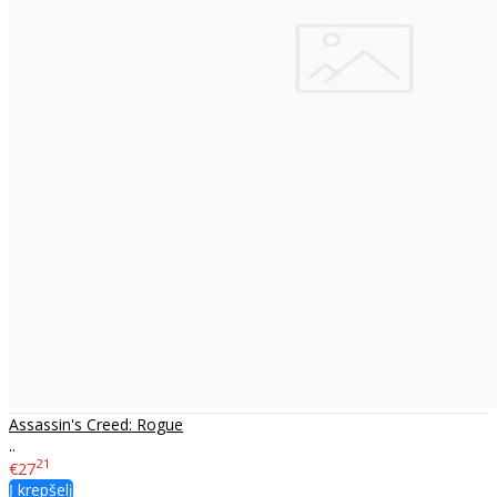
Assassin's Creed: Rogue
..
21
€27
Į krepšelį