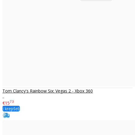
Tom Clancy's Rainbow Six: Vegas 2 - Xbox 360
..
73
€15
Į krepšelį