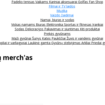
Padelio tenisas
Vaikams
Kariniai aksesuarai
Golfas
Fan Shop
Filmai ir TV laidos
Muzika
Vaizdo žaidimai
Namai, biuras ir sodas
Viskas namams
Biuras
Elektronika
Sportas ir fitnesas
Įrankiai
Sodas
Dekoracijos
Pakavimas ir siuntimas
Kiti produktai
Prekės gyvūnams
Maži gyvūnai
Šunys
Katės
Paukščiai
Žuvis ir vandens gyvūnai
pliai ir varliagyviai
Laukinė gamta
Gyvūnų stebėjimas
Arkliai
Priedai 
ų merch'as