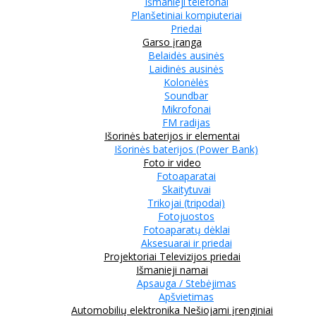
Išmanieji telefonai
Planšetiniai kompiuteriai
Priedai
Garso įranga
Belaidės ausinės
Laidinės ausinės
Kolonėlės
Soundbar
Mikrofonai
FM radijas
Išorinės baterijos ir elementai
Išorinės baterijos (Power Bank)
Foto ir video
Fotoaparatai
Skaitytuvai
Trikojai (tripodai)
Fotojuostos
Fotoaparatų dėklai
Aksesuarai ir priedai
Projektoriai
Televizijos priedai
Išmanieji namai
Apsauga / Stebėjimas
Apšvietimas
Automobilių elektronika
Nešiojami įrenginiai