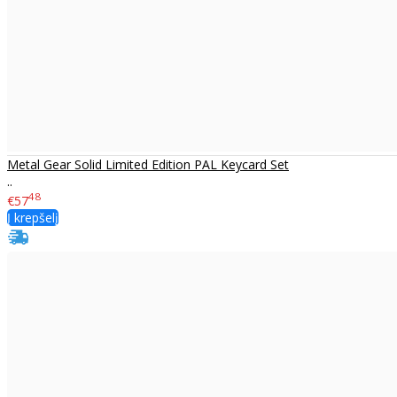
Metal Gear Solid Limited Edition PAL Keycard Set
..
48
€57
Į krepšelį