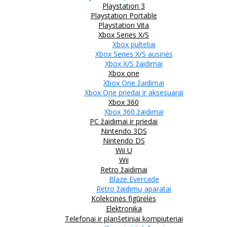
Playstation 3
Playstation Portable
Playstation Vita
Xbox Series X/S
Xbox pulteliai
Xbox Series X/S ausinės
Xbox X/S žaidimai
Xbox one
Xbox One žaidimai
Xbox One priedai ir aksesuarai
Xbox 360
Xbox 360 žaidimai
PC žaidimai ir priedai
Nintendo 3DS
Nintendo DS
Wii U
Wii
Retro žaidimai
Blaze Evercade
Retro žaidimų aparatai
Kolekcinės figūrėlės
Elektronika
Telefonai ir planšetiniai kompiuteriai