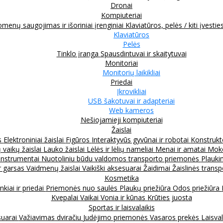
Dronai
Kompiuteriai
menų saugojimas ir išoriniai įrenginiai
Klaviatūros, pelės / kiti įvestie
Klaviatūros
Pelės
Tinklo įranga
Spausdintuvai ir skaitytuvai
Monitoriai
Monitorių laikikliai
Priedai
Įkrovikliai
USB šakotuvai ir adapteriai
Web kameros
Nešiojamieji kompiuteriai
Žaislai
s
Elektroniniai žaislai
Figūros
Interaktyvūs gyvūnai ir robotai
Konstrukt
 vaikų žaislai
Lauko žaislai
Lėlės ir lėlių nameliai
Menai ir amatai
Moko
instrumentai
Nuotoliniu būdu valdomos transporto priemonės
Plauki
ir garsas
Vaidmenų žaislai
Vaikiški aksesuarai
Žaidimai
Žaislinės trans
Kosmetika
nkiai ir priedai
Priemonės nuo saulės
Plaukų priežiūra
Odos priežiūra
Kvepalai
Vaikai
Vonia ir kūnas
Krūties juosta
Sportas ir laisvalaikis
suarai
Važiavimas dviračiu
Judėjimo priemonės
Vasaros prekės
Laisval