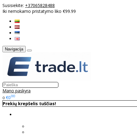
Susisiekite:
+37065828488
Iki nemokamo pristatymo liko €99.99
Navigacija
Mano paskyra
00
€0
0
Prekių krepšelis tuščias!