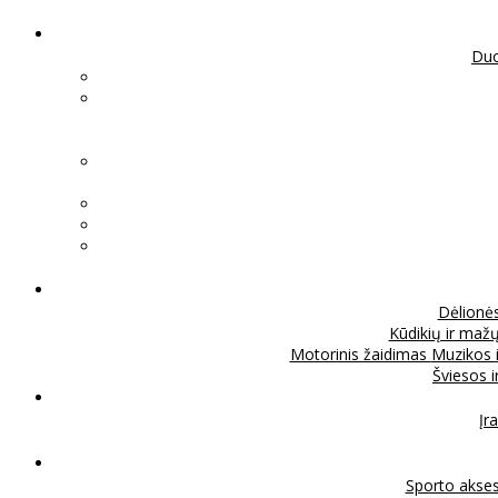
Duo
Dėlionė
Kūdikių ir mažų
Motorinis žaidimas
Muzikos 
Šviesos 
Įra
Sporto akse