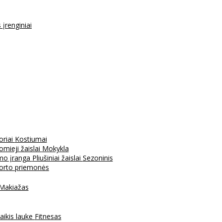
s įrenginiai
oriai
Kostiumai
mieji žaislai
Mokykla
mo įranga
Pliušiniai žaislai
Sezoninis
porto priemonės
Makiažas
aikis lauke
Fitnesas