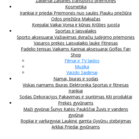
Žaidimai
Žaislinės transporto priemonės
Kosmetika
Įrankiai ir priedai
Priemonės nuo saulės
Plaukų priežiūra
Odos priežiūra
Makiažas
Kvepalai
Vaikai
Vonia ir kūnas
Krūties juosta
Sportas ir laisvalaikis
Sporto aksesuarai
Važiavimas dviračiu
Judėjimo priemonės
Vasaros prekės
Laisvalaikis lauke
Fitnesas
Padelio tenisas
Vaikams
Kariniai aksesuarai
Golfas
Fan
Shop
Filmai ir TV laidos
Muzika
Vaizdo žaidimai
Namai, biuras ir sodas
Viskas namams
Biuras
Elektronika
Sportas ir fitnesas
Įrankiai
Sodas
Dekoracijos
Pakavimas ir siuntimas
Kiti produktai
Prekės gyvūnams
Maži gyvūnai
Šunys
Katės
Paukščiai
Žuvis ir vandens
gyvūnai
Ropliai ir varliagyviai
Laukinė gamta
Gyvūnų stebėjimas
Arkliai
Priedai gyvūnams