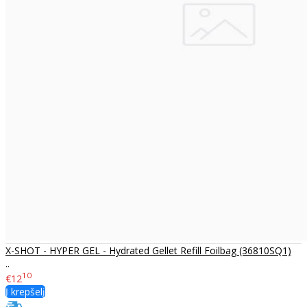
X-SHOT - HYPER GEL - Hydrated Gellet Refill Foilbag (36810SQ1)
..
10
€12
Į krepšelį