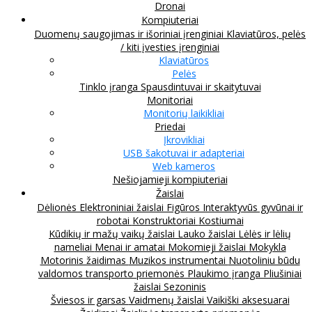
Dronai
Kompiuteriai
Duomenų saugojimas ir išoriniai įrenginiai
Klaviatūros, pelės
/ kiti įvesties įrenginiai
Klaviatūros
Pelės
Tinklo įranga
Spausdintuvai ir skaitytuvai
Monitoriai
Monitorių laikikliai
Priedai
Įkrovikliai
USB šakotuvai ir adapteriai
Web kameros
Nešiojamieji kompiuteriai
Žaislai
Dėlionės
Elektroniniai žaislai
Figūros
Interaktyvūs gyvūnai ir
robotai
Konstruktoriai
Kostiumai
Kūdikių ir mažų vaikų žaislai
Lauko žaislai
Lėlės ir lėlių
nameliai
Menai ir amatai
Mokomieji žaislai
Mokykla
Motorinis žaidimas
Muzikos instrumentai
Nuotoliniu būdu
valdomos transporto priemonės
Plaukimo įranga
Pliušiniai
žaislai
Sezoninis
Šviesos ir garsas
Vaidmenų žaislai
Vaikiški aksesuarai