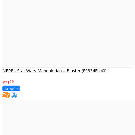
NERF - Star Wars Mandalorian – Blaster (F9834EU40)
..
16
€21
Į krepšelį