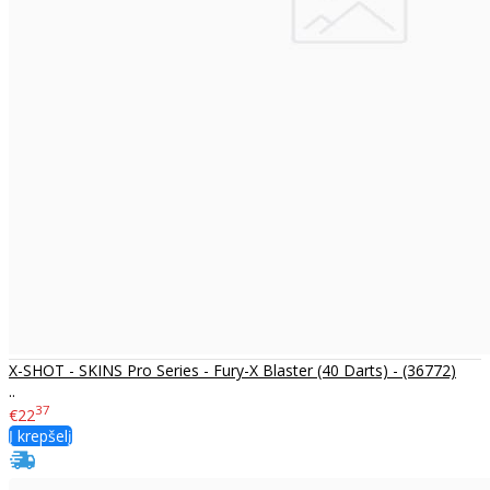
X-SHOT - SKINS Pro Series - Fury-X Blaster (40 Darts) - (36772)
..
37
€22
Į krepšelį