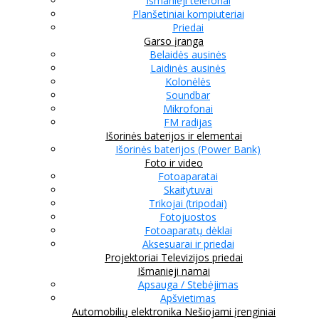
Išmanieji telefonai
Planšetiniai kompiuteriai
Priedai
Garso įranga
Belaidės ausinės
Laidinės ausinės
Kolonėlės
Soundbar
Mikrofonai
FM radijas
Išorinės baterijos ir elementai
Išorinės baterijos (Power Bank)
Foto ir video
Fotoaparatai
Skaitytuvai
Trikojai (tripodai)
Fotojuostos
Fotoaparatų dėklai
Aksesuarai ir priedai
Projektoriai
Televizijos priedai
Išmanieji namai
Apsauga / Stebėjimas
Apšvietimas
Automobilių elektronika
Nešiojami įrenginiai