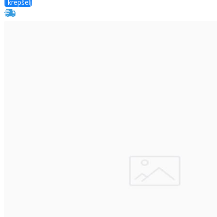
Į krepšelį