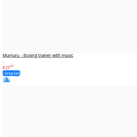
Mumuru - Boxing trainer with music
..
41
€25
Į krepšelį