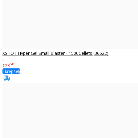
XSHOT Hyper Gel Small Blaster - 1500Gellets (36622)
..
58
€23
Į krepšelį