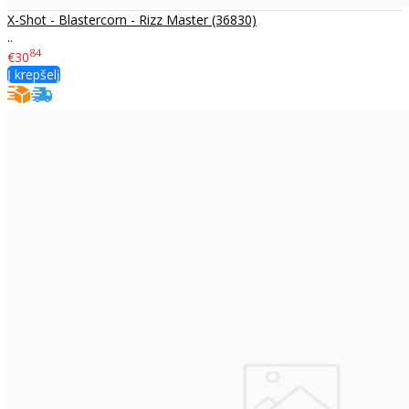
X-Shot - Blastercorn - Rizz Master (36830)
..
84
€30
Į krepšelį