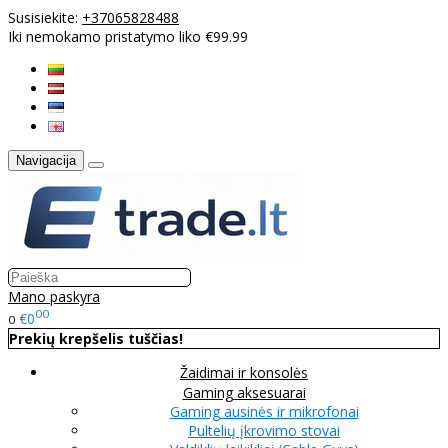
Susisiekite:
+37065828488
Iki nemokamo pristatymo liko €99.99
Navigacija
Mano paskyra
00
€0
0
Prekių krepšelis tuščias!
Žaidimai ir konsolės
Gaming aksesuarai
Gaming ausinės ir mikrofonai
Pultelių įkrovimo stovai