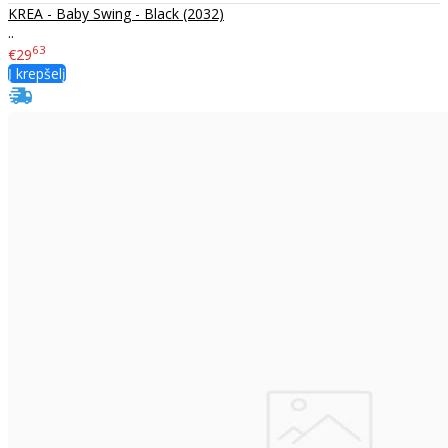
KREA - Baby Swing - Black (2032)
..
63
€29
Į krepšelį