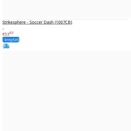
Strikesphere - Soccer Dash (1007CB)
..
83
€53
Į krepšelį