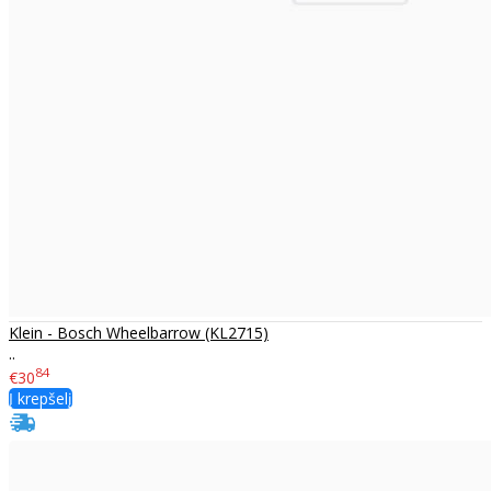
Klein - Bosch Wheelbarrow (KL2715)
..
84
€30
Į krepšelį