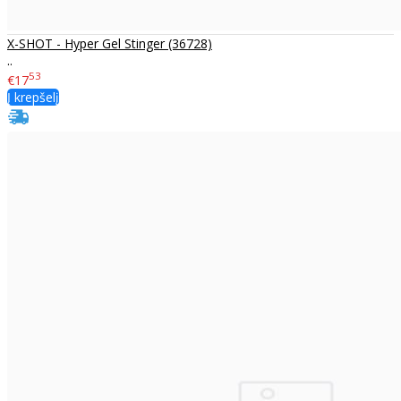
X-SHOT - Hyper Gel Stinger (36728)
..
53
€17
Į krepšelį