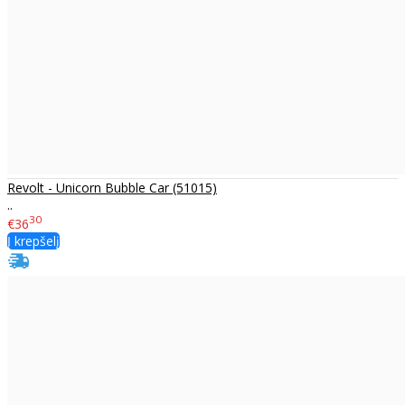
Revolt - Unicorn Bubble Car (51015)
..
30
€36
Į krepšelį