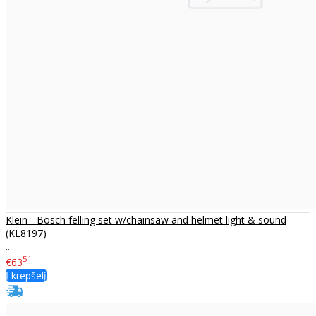
Klein - Bosch felling set w/chainsaw and helmet light & sound
(KL8197)
..
51
€63
Į krepšelį