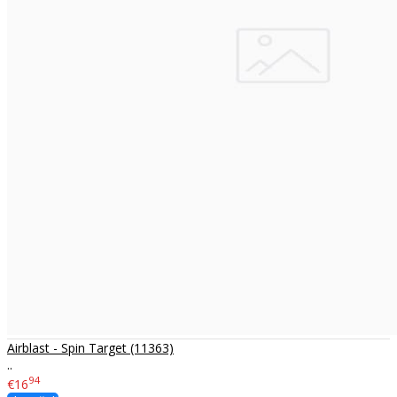
Airblast - Spin Target (11363)
..
94
€16