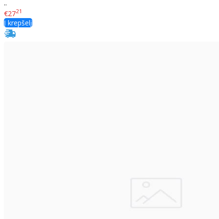
..
21
€27
Į krepšelį