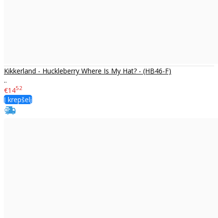
Kikkerland - Huckleberry Where Is My Hat? - (HB46-F)
..
52
€14
Į krepšelį