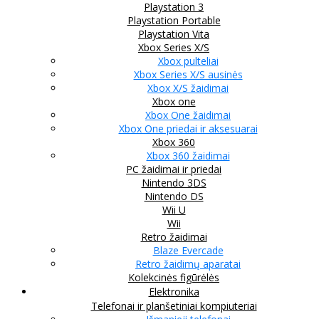
Playstation 3
Playstation Portable
Playstation Vita
Xbox Series X/S
Xbox pulteliai
Xbox Series X/S ausinės
Xbox X/S žaidimai
Xbox one
Xbox One žaidimai
Xbox One priedai ir aksesuarai
Xbox 360
Xbox 360 žaidimai
PC žaidimai ir priedai
Nintendo 3DS
Nintendo DS
Wii U
Wii
Retro žaidimai
Blaze Evercade
Retro žaidimų aparatai
Kolekcinės figūrėlės
Elektronika
Telefonai ir planšetiniai kompiuteriai