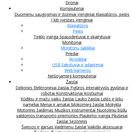
Dronai
Kompiuteriai
Duomenų saugojimas ir išoriniai įrenginiai
Klaviatūros, pelės
/ kiti įvesties įrenginiai
Klaviatūros
Pelės
Tinklo įranga
Spausdintuvai ir skaitytuvai
Monitoriai
Monitorių laikikliai
Priedai
Įkrovikliai
USB šakotuvai ir adapteriai
Web kameros
Nešiojamieji kompiuteriai
Žaislai
Dėlionės
Elektroniniai žaislai
Figūros
Interaktyvūs gyvūnai ir
robotai
Konstruktoriai
Kostiumai
Kūdikių ir mažų vaikų žaislai
Lauko žaislai
Lėlės ir lėlių
nameliai
Menai ir amatai
Mokomieji žaislai
Mokykla
Motorinis žaidimas
Muzikos instrumentai
Nuotoliniu būdu
valdomos transporto priemonės
Plaukimo įranga
Pliušiniai
žaislai
Sezoninis
Šviesos ir garsas
Vaidmenų žaislai
Vaikiški aksesuarai