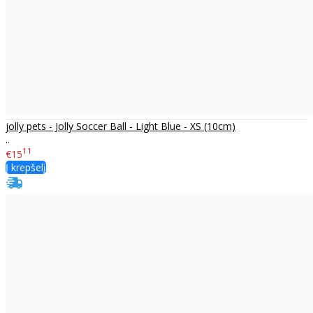
jolly pets - Jolly Soccer Ball - Light Blue - XS (10cm)
..
11
€15
Į krepšelį