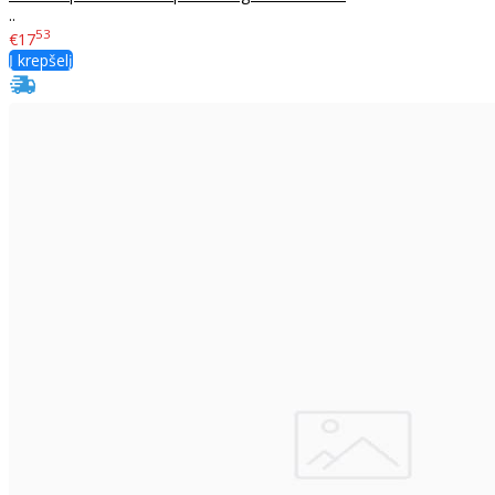
..
53
€17
Į krepšelį