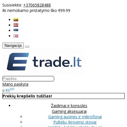
Susisiekite:
+37065828488
Iki nemokamo pristatymo liko €99.99
Navigacija
Mano paskyra
00
€0
0
Prekių krepšelis tuščias!
Žaidimai ir konsolės
Gaming aksesuarai
Gaming ausinės ir mikrofonai
Pultelių įkrovimo stovai