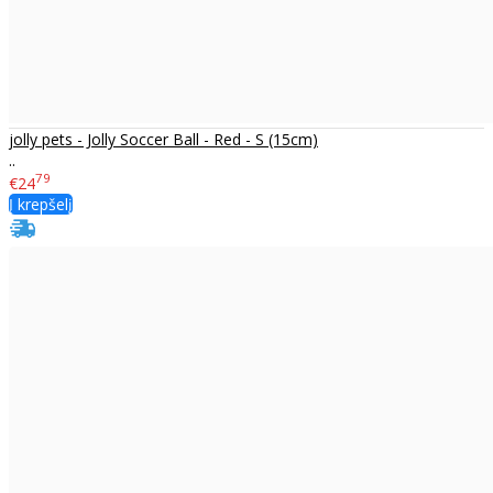
jolly pets - Jolly Soccer Ball - Red - S (15cm)
..
79
€24
Į krepšelį