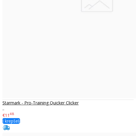
Starmark - Pro-Training Quicker Clicker
..
48
€11
Į krepšelį