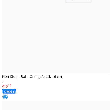
Non-Stop - Ball - Orange/black - 6 cm
..
10
€12
Į krepšelį