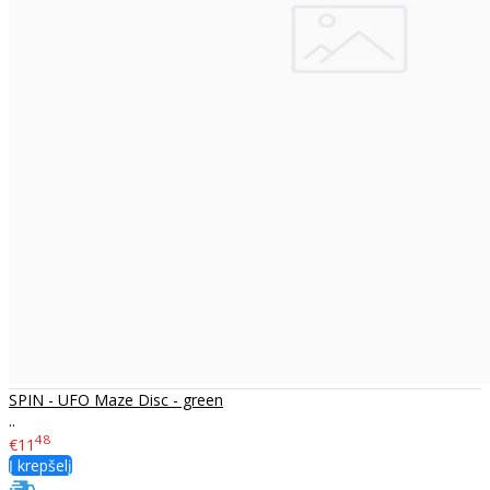
SPIN - UFO Maze Disc - green
..
48
€11
Į krepšelį