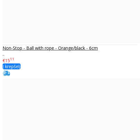
Non-Stop - Ball with rope - Orange/black - 6cm
..
11
€15
Į krepšelį