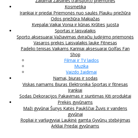
Žaidimai
Žaislinės transporto priemonės
Kosmetika
Įrankiai ir priedai
Priemonės nuo saulės
Plaukų priežiūra
Odos priežiūra
Makiažas
Kvepalai
Vaikai
Vonia ir kūnas
Krūties juosta
Sportas ir laisvalaikis
Sporto aksesuarai
Važiavimas dviračiu
Judėjimo priemonės
Vasaros prekės
Laisvalaikis lauke
Fitnesas
Padelio tenisas
Vaikams
Kariniai aksesuarai
Golfas
Fan
Shop
Filmai ir TV laidos
Muzika
Vaizdo žaidimai
Namai, biuras ir sodas
Viskas namams
Biuras
Elektronika
Sportas ir fitnesas
Įrankiai
Sodas
Dekoracijos
Pakavimas ir siuntimas
Kiti produktai
Prekės gyvūnams
Maži gyvūnai
Šunys
Katės
Paukščiai
Žuvis ir vandens
gyvūnai
Ropliai ir varliagyviai
Laukinė gamta
Gyvūnų stebėjimas
Arkliai
Priedai gyvūnams