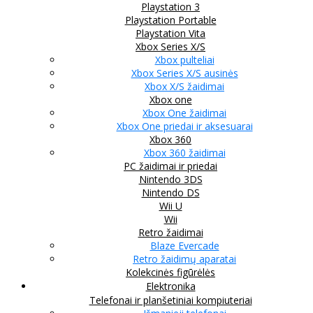
Playstation 3
Playstation Portable
Playstation Vita
Xbox Series X/S
Xbox pulteliai
Xbox Series X/S ausinės
Xbox X/S žaidimai
Xbox one
Xbox One žaidimai
Xbox One priedai ir aksesuarai
Xbox 360
Xbox 360 žaidimai
PC žaidimai ir priedai
Nintendo 3DS
Nintendo DS
Wii U
Wii
Retro žaidimai
Blaze Evercade
Retro žaidimų aparatai
Kolekcinės figūrėlės
Elektronika
Telefonai ir planšetiniai kompiuteriai