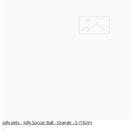
jolly pets - Jolly Soccer Ball - Orange - S (15cm)
..