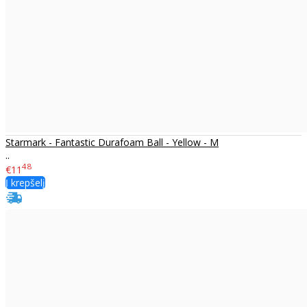
Starmark - Fantastic Durafoam Ball - Yellow - M
..
48
€11
Į krepšelį