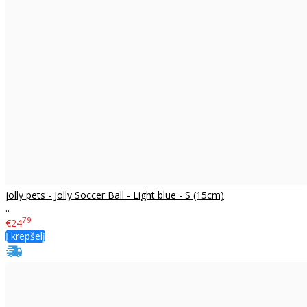
jolly pets - Jolly Soccer Ball - Light blue - S (15cm)
..
79
€24
Į krepšelį