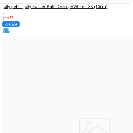
jolly pets - Jolly Soccer Ball - Orange/White - XS (10cm)
..
11
€15
Į krepšelį