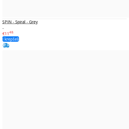
SPIN - Spiral - Grey
..
48
€11
Į krepšelį