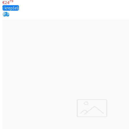
79
€24
Į krepšelį