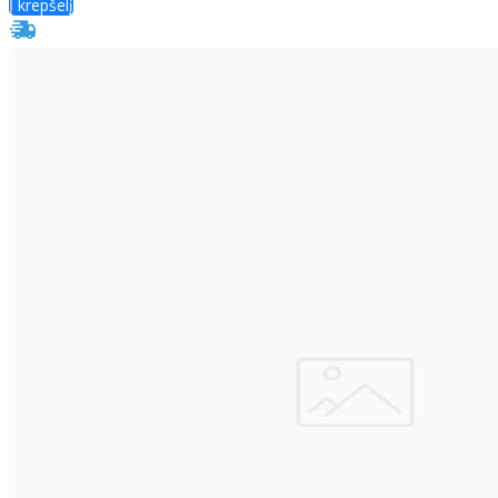
Į krepšelį