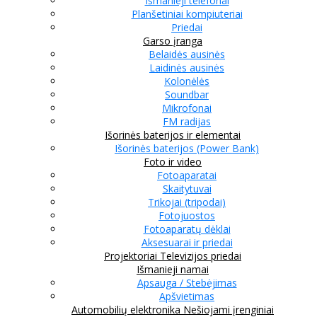
Išmanieji telefonai
Planšetiniai kompiuteriai
Priedai
Garso įranga
Belaidės ausinės
Laidinės ausinės
Kolonėlės
Soundbar
Mikrofonai
FM radijas
Išorinės baterijos ir elementai
Išorinės baterijos (Power Bank)
Foto ir video
Fotoaparatai
Skaitytuvai
Trikojai (tripodai)
Fotojuostos
Fotoaparatų dėklai
Aksesuarai ir priedai
Projektoriai
Televizijos priedai
Išmanieji namai
Apsauga / Stebėjimas
Apšvietimas
Automobilių elektronika
Nešiojami įrenginiai