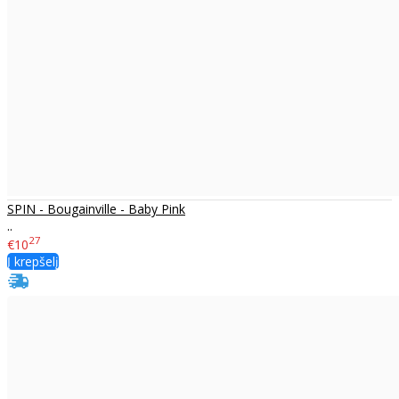
SPIN - Bougainville - Baby Pink
..
27
€10
Į krepšelį