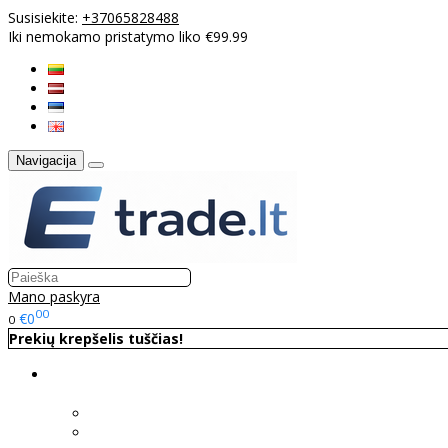
Susisiekite:
+37065828488
Iki nemokamo pristatymo liko €99.99
Navigacija
Mano paskyra
00
€0
0
Prekių krepšelis tuščias!