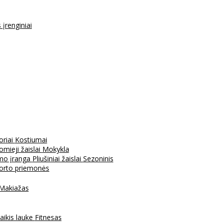
s įrenginiai
oriai
Kostiumai
mieji žaislai
Mokykla
mo įranga
Pliušiniai žaislai
Sezoninis
porto priemonės
Makiažas
aikis lauke
Fitnesas