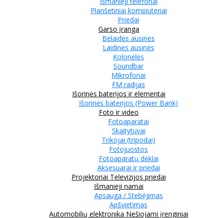
Išmanieji telefonai
Planšetiniai kompiuteriai
Priedai
Garso įranga
Belaidės ausinės
Laidinės ausinės
Kolonėlės
Soundbar
Mikrofonai
FM radijas
Išorinės baterijos ir elementai
Išorinės baterijos (Power Bank)
Foto ir video
Fotoaparatai
Skaitytuvai
Trikojai (tripodai)
Fotojuostos
Fotoaparatų dėklai
Aksesuarai ir priedai
Projektoriai
Televizijos priedai
Išmanieji namai
Apsauga / Stebėjimas
Apšvietimas
Automobilių elektronika
Nešiojami įrenginiai