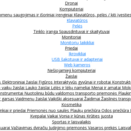
Dronai
Kompiuteriai
menų saugojimas ir išoriniai įrenginiai
Klaviatūros, pelės / kiti įvestie
Klaviatūros
Pelės
Tinklo įranga
Spausdintuvai ir skaitytuvai
Monitoriai
Monitorių laikikliai
Priedai
Įkrovikliai
USB šakotuvai ir adapteriai
Web kameros
Nešiojamieji kompiuteriai
Žaislai
s
Elektroniniai žaislai
Figūros
Interaktyvūs gyvūnai ir robotai
Konstrukt
 vaikų žaislai
Lauko žaislai
Lėlės ir lėlių nameliai
Menai ir amatai
Moko
instrumentai
Nuotoliniu būdu valdomos transporto priemonės
Plauki
ir garsas
Vaidmenų žaislai
Vaikiški aksesuarai
Žaidimai
Žaislinės trans
Kosmetika
nkiai ir priedai
Priemonės nuo saulės
Plaukų priežiūra
Odos priežiūra
Kvepalai
Vaikai
Vonia ir kūnas
Krūties juosta
Sportas ir laisvalaikis
suarai
Važiavimas dviračiu
Judėjimo priemonės
Vasaros prekės
Laisval