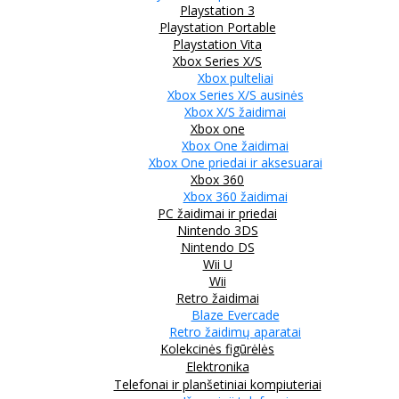
Playstation 3
Playstation Portable
Playstation Vita
Xbox Series X/S
Xbox pulteliai
Xbox Series X/S ausinės
Xbox X/S žaidimai
Xbox one
Xbox One žaidimai
Xbox One priedai ir aksesuarai
Xbox 360
Xbox 360 žaidimai
PC žaidimai ir priedai
Nintendo 3DS
Nintendo DS
Wii U
Wii
Retro žaidimai
Blaze Evercade
Retro žaidimų aparatai
Kolekcinės figūrėlės
Elektronika
Telefonai ir planšetiniai kompiuteriai