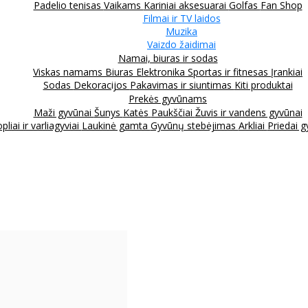
Padelio tenisas
Vaikams
Kariniai aksesuarai
Golfas
Fan Shop
Filmai ir TV laidos
Muzika
Vaizdo žaidimai
Namai, biuras ir sodas
Viskas namams
Biuras
Elektronika
Sportas ir fitnesas
Įrankiai
Sodas
Dekoracijos
Pakavimas ir siuntimas
Kiti produktai
Prekės gyvūnams
Maži gyvūnai
Šunys
Katės
Paukščiai
Žuvis ir vandens gyvūnai
pliai ir varliagyviai
Laukinė gamta
Gyvūnų stebėjimas
Arkliai
Priedai 