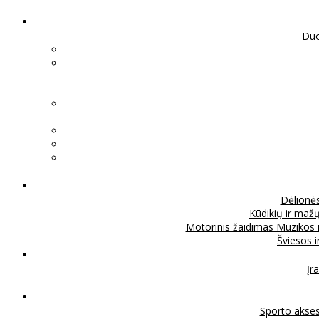
Duo
Dėlionė
Kūdikių ir mažų
Motorinis žaidimas
Muzikos 
Šviesos 
Įra
Sporto akse