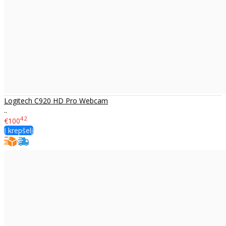
Logitech C920 HD Pro Webcam
..
42
€100
Į krepšelį