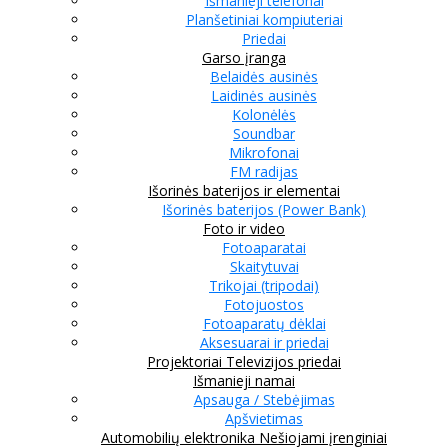
Išmanieji telefonai
Planšetiniai kompiuteriai
Priedai
Garso įranga
Belaidės ausinės
Laidinės ausinės
Kolonėlės
Soundbar
Mikrofonai
FM radijas
Išorinės baterijos ir elementai
Išorinės baterijos (Power Bank)
Foto ir video
Fotoaparatai
Skaitytuvai
Trikojai (tripodai)
Fotojuostos
Fotoaparatų dėklai
Aksesuarai ir priedai
Projektoriai
Televizijos priedai
Išmanieji namai
Apsauga / Stebėjimas
Apšvietimas
Automobilių elektronika
Nešiojami įrenginiai