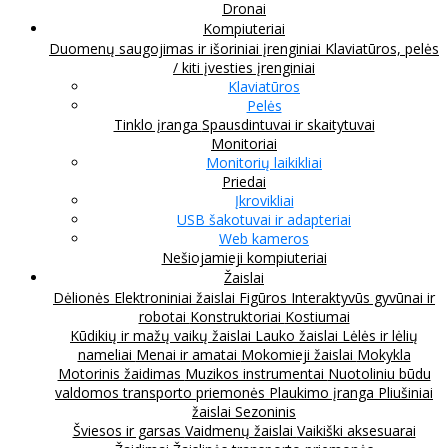
Dronai
Kompiuteriai
Duomenų saugojimas ir išoriniai įrenginiai
Klaviatūros, pelės
/ kiti įvesties įrenginiai
Klaviatūros
Pelės
Tinklo įranga
Spausdintuvai ir skaitytuvai
Monitoriai
Monitorių laikikliai
Priedai
Įkrovikliai
USB šakotuvai ir adapteriai
Web kameros
Nešiojamieji kompiuteriai
Žaislai
Dėlionės
Elektroniniai žaislai
Figūros
Interaktyvūs gyvūnai ir
robotai
Konstruktoriai
Kostiumai
Kūdikių ir mažų vaikų žaislai
Lauko žaislai
Lėlės ir lėlių
nameliai
Menai ir amatai
Mokomieji žaislai
Mokykla
Motorinis žaidimas
Muzikos instrumentai
Nuotoliniu būdu
valdomos transporto priemonės
Plaukimo įranga
Pliušiniai
žaislai
Sezoninis
Šviesos ir garsas
Vaidmenų žaislai
Vaikiški aksesuarai