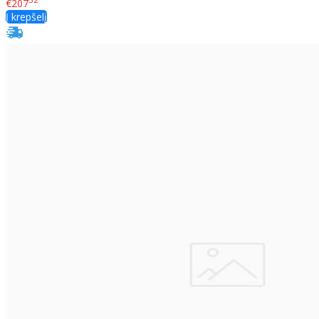
€207
Į krepšelį