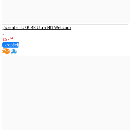
J5create - USB 4K Ultra HD Webcam
..
14
€67
Į krepšelį