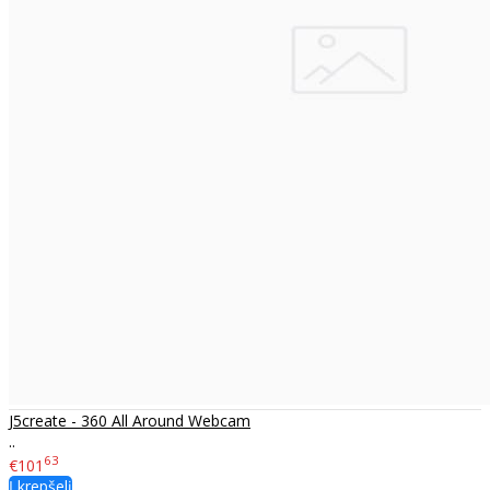
J5create - 360 All Around Webcam
..
63
€101
Į krepšelį