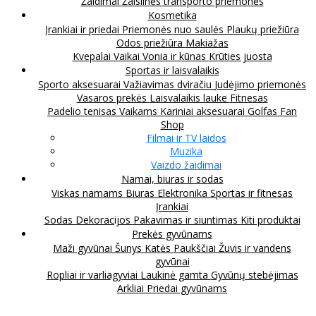
Žaidimai
Žaislinės transporto priemonės
Kosmetika
Įrankiai ir priedai
Priemonės nuo saulės
Plaukų priežiūra
Odos priežiūra
Makiažas
Kvepalai
Vaikai
Vonia ir kūnas
Krūties juosta
Sportas ir laisvalaikis
Sporto aksesuarai
Važiavimas dviračiu
Judėjimo priemonės
Vasaros prekės
Laisvalaikis lauke
Fitnesas
Padelio tenisas
Vaikams
Kariniai aksesuarai
Golfas
Fan
Shop
Filmai ir TV laidos
Muzika
Vaizdo žaidimai
Namai, biuras ir sodas
Viskas namams
Biuras
Elektronika
Sportas ir fitnesas
Įrankiai
Sodas
Dekoracijos
Pakavimas ir siuntimas
Kiti produktai
Prekės gyvūnams
Maži gyvūnai
Šunys
Katės
Paukščiai
Žuvis ir vandens
gyvūnai
Ropliai ir varliagyviai
Laukinė gamta
Gyvūnų stebėjimas
Arkliai
Priedai gyvūnams