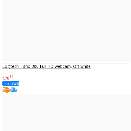
Logitech - Brio 300 Full HD webcam, Off-white
..
64
€78
Į krepšelį