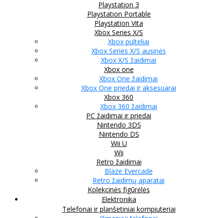
Playstation 3
Playstation Portable
Playstation Vita
Xbox Series X/S
Xbox pulteliai
Xbox Series X/S ausinės
Xbox X/S žaidimai
Xbox one
Xbox One žaidimai
Xbox One priedai ir aksesuarai
Xbox 360
Xbox 360 žaidimai
PC žaidimai ir priedai
Nintendo 3DS
Nintendo DS
Wii U
Wii
Retro žaidimai
Blaze Evercade
Retro žaidimų aparatai
Kolekcinės figūrėlės
Elektronika
Telefonai ir planšetiniai kompiuteriai