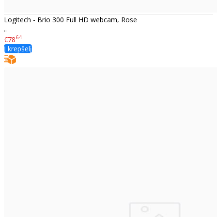
Logitech - Brio 300 Full HD webcam, Rose
..
64
€78
Į krepšelį