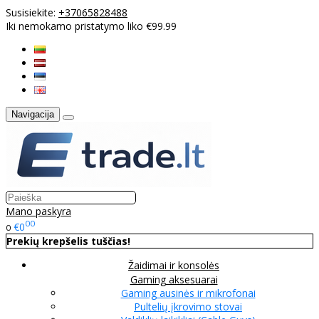
Susisiekite:
+37065828488
Iki nemokamo pristatymo liko €99.99
Navigacija
Mano paskyra
00
€0
0
Prekių krepšelis tuščias!
Žaidimai ir konsolės
Gaming aksesuarai
Gaming ausinės ir mikrofonai
Pultelių įkrovimo stovai