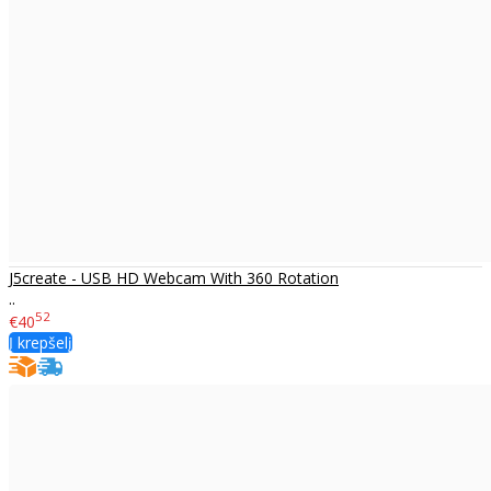
J5create - USB HD Webcam With 360 Rotation
..
52
€40
Į krepšelį