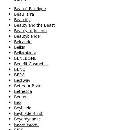
Beauté Pacifique
BeauTerra
Beautifly
Beauty and the Beast
Beauty of Joseon
Beautyblender
Belcando
Belkin
Bellamianta
BENEBONE
Benefit Cosmetics
BENQ
BERG
Bestway
Bet Your Brain
Bethesda
Beurer
Bex
Beyblade
Beyblade Burst
Beyerdynamic
Bezzerwizzer
BIBS