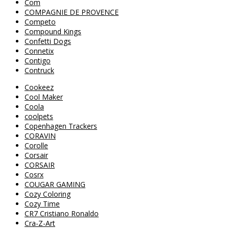
Com
COMPAGNIE DE PROVENCE
Competo
Compound Kings
Confetti Dogs
Connetix
Contigo
Contruck
Cookeez
Cool Maker
Coola
coolpets
Copenhagen Trackers
CORAVIN
Corolle
Corsair
CORSAIR
Cosrx
COUGAR GAMING
Cozy Coloring
Cozy Time
CR7 Cristiano Ronaldo
Cra-Z-Art