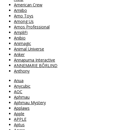
American Crew
Amiibo
Amo Toys
Among Us
Amos Professional
AmpliFi
Anibio
Animagic
Animal Universe
Anker
Annapurna Interactive
ANNEMARIE BÔRLIND
Anthony
Anua
Anycubic
AOC
Aphmau
Aphmau Mystery
Applaws
Apple
APPLE
Aptus