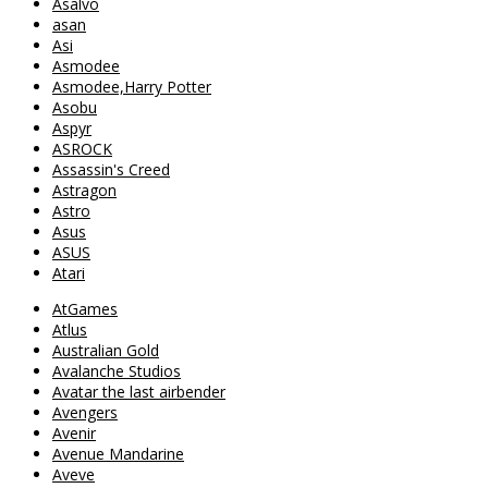
Asalvo
asan
Asi
Asmodee
Asmodee,Harry Potter
Asobu
Aspyr
ASROCK
Assassin's Creed
Astragon
Astro
Asus
ASUS
Atari
AtGames
Atlus
Australian Gold
Avalanche Studios
Avatar the last airbender
Avengers
Avenir
Avenue Mandarine
Aveve