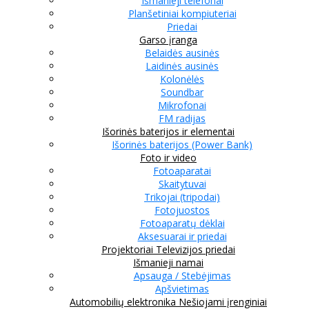
Išmanieji telefonai
Planšetiniai kompiuteriai
Priedai
Garso įranga
Belaidės ausinės
Laidinės ausinės
Kolonėlės
Soundbar
Mikrofonai
FM radijas
Išorinės baterijos ir elementai
Išorinės baterijos (Power Bank)
Foto ir video
Fotoaparatai
Skaitytuvai
Trikojai (tripodai)
Fotojuostos
Fotoaparatų dėklai
Aksesuarai ir priedai
Projektoriai
Televizijos priedai
Išmanieji namai
Apsauga / Stebėjimas
Apšvietimas
Automobilių elektronika
Nešiojami įrenginiai