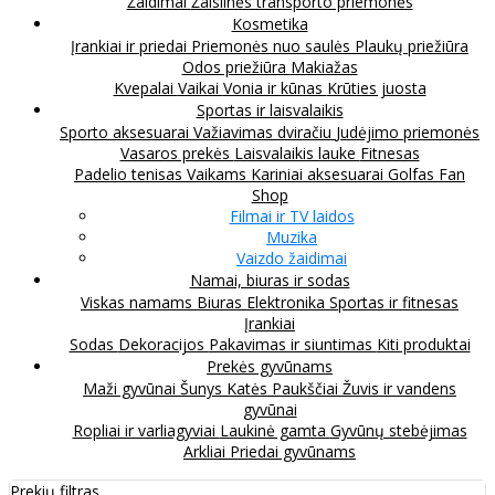
Žaidimai
Žaislinės transporto priemonės
Kosmetika
Įrankiai ir priedai
Priemonės nuo saulės
Plaukų priežiūra
Odos priežiūra
Makiažas
Kvepalai
Vaikai
Vonia ir kūnas
Krūties juosta
Sportas ir laisvalaikis
Sporto aksesuarai
Važiavimas dviračiu
Judėjimo priemonės
Vasaros prekės
Laisvalaikis lauke
Fitnesas
Padelio tenisas
Vaikams
Kariniai aksesuarai
Golfas
Fan
Shop
Filmai ir TV laidos
Muzika
Vaizdo žaidimai
Namai, biuras ir sodas
Viskas namams
Biuras
Elektronika
Sportas ir fitnesas
Įrankiai
Sodas
Dekoracijos
Pakavimas ir siuntimas
Kiti produktai
Prekės gyvūnams
Maži gyvūnai
Šunys
Katės
Paukščiai
Žuvis ir vandens
gyvūnai
Ropliai ir varliagyviai
Laukinė gamta
Gyvūnų stebėjimas
Arkliai
Priedai gyvūnams
Prekių filtras