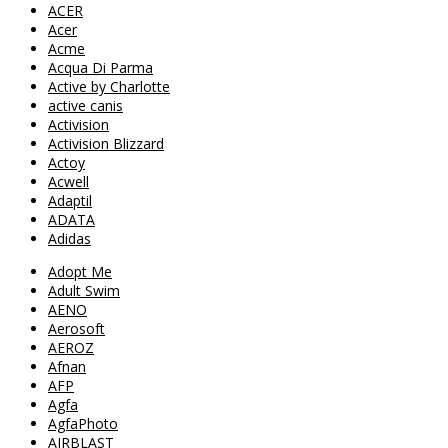
ACER
Acer
Acme
Acqua Di Parma
Active by Charlotte
active canis
Activision
Activision Blizzard
Actoy
Acwell
Adaptil
ADATA
Adidas
Adopt Me
Adult Swim
AENO
Aerosoft
AEROZ
Afnan
AFP
Agfa
AgfaPhoto
AIRBLAST