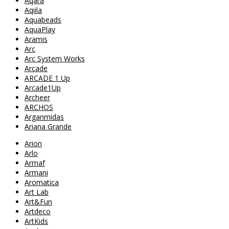
Aqara
Aqiila
Aquabeads
AquaPlay
Aramis
Arc
Arc System Works
Arcade
ARCADE 1 Up
Arcade1Up
Archeer
ARCHOS
Arganmidas
Ariana Grande
Arion
Arlo
Armaf
Armani
Aromatica
Art Lab
Art&Fun
Artdeco
ArtKids