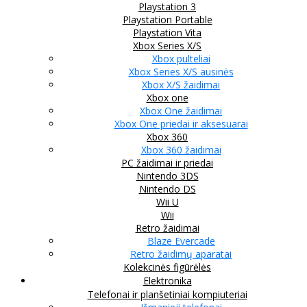
Playstation 3
Playstation Portable
Playstation Vita
Xbox Series X/S
Xbox pulteliai
Xbox Series X/S ausinės
Xbox X/S žaidimai
Xbox one
Xbox One žaidimai
Xbox One priedai ir aksesuarai
Xbox 360
Xbox 360 žaidimai
PC žaidimai ir priedai
Nintendo 3DS
Nintendo DS
Wii U
Wii
Retro žaidimai
Blaze Evercade
Retro žaidimų aparatai
Kolekcinės figūrėlės
Elektronika
Telefonai ir planšetiniai kompiuteriai