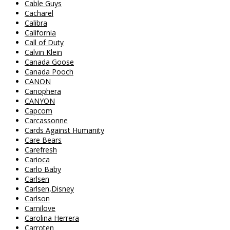
Cable Guys
Cacharel
Calibra
California
Call of Duty
Calvin Klein
Canada Goose
Canada Pooch
CANON
Canophera
CANYON
Capcom
Carcassonne
Cards Against Humanity
Care Bears
Carefresh
Carioca
Carlo Baby
Carlsen
Carlsen,Disney
Carlson
Carnilove
Carolina Herrera
Carroten