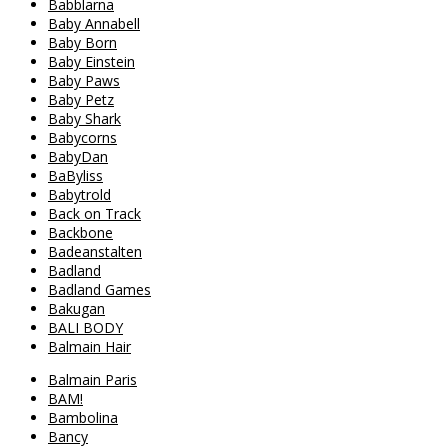
Babblarna
Baby Annabell
Baby Born
Baby Einstein
Baby Paws
Baby Petz
Baby Shark
Babycorns
BabyDan
BaByliss
Babytrold
Back on Track
Backbone
Badeanstalten
Badland
Badland Games
Bakugan
BALI BODY
Balmain Hair
Balmain Paris
BAM!
Bambolina
Bancy