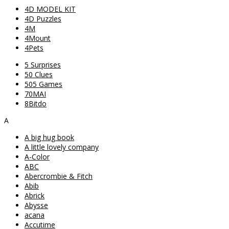
4D MODEL KIT
4D Puzzles
4M
4Mount
4Pets
5 Surprises
50 Clues
505 Games
70MAI
8Bitdo
A
A big hug book
A little lovely company
A-Color
ABC
Abercrombie & Fitch
Abib
Abrick
Abysse
acana
Accutime