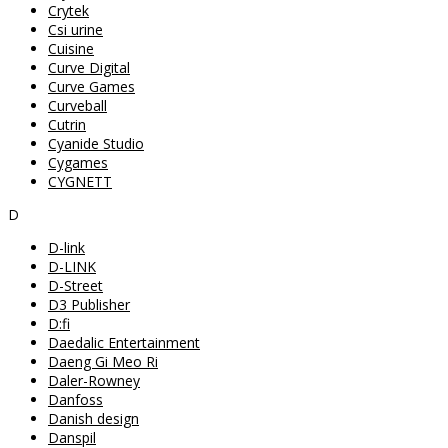
Crytek
Csi urine
Cuisine
Curve Digital
Curve Games
Curveball
Cutrin
Cyanide Studio
Cygames
CYGNETT
D
D-link
D-LINK
D-Street
D3 Publisher
D:fi
Daedalic Entertainment
Daeng Gi Meo Ri
Daler-Rowney
Danfoss
Danish design
Danspil