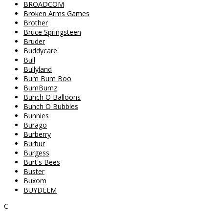
BROADCOM
Broken Arms Games
Brother
Bruce Springsteen
Bruder
Buddycare
Bull
Bullyland
Bum Bum Boo
BumBumz
Bunch O Balloons
Bunch O Bubbles
Bunnies
Burago
Burberry
Burbur
Burgess
Burt's Bees
Buster
Buxom
BUYDEEM
C