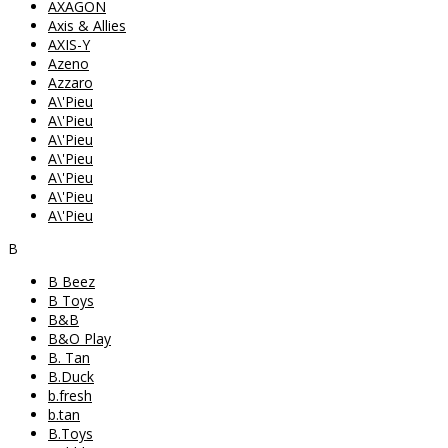
AXAGON
Axis & Allies
AXIS-Y
Azeno
Azzaro
A\'Pieu
A\'Pieu
A\'Pieu
A\'Pieu
A\'Pieu
A\'Pieu
A\'Pieu
B
B Beez
B Toys
B&B
B&O Play
B. Tan
B.Duck
b.fresh
b.tan
B.Toys