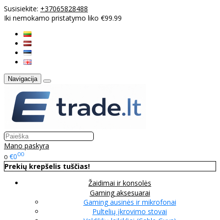
Susisiekite:
+37065828488
Iki nemokamo pristatymo liko €99.99
Navigacija
Mano paskyra
00
€0
0
Prekių krepšelis tuščias!
Žaidimai ir konsolės
Gaming aksesuarai
Gaming ausinės ir mikrofonai
Pultelių įkrovimo stovai