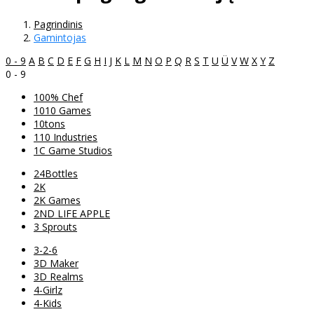
Pagrindinis
Gamintojas
0 - 9
A
B
C
D
E
F
G
H
I
J
K
L
M
N
O
P
Q
R
S
T
U
Ü
V
W
X
Y
Z
0 - 9
100% Chef
1010 Games
10tons
110 Industries
1C Game Studios
24Bottles
2K
2K Games
2ND LIFE APPLE
3 Sprouts
3-2-6
3D Maker
3D Realms
4-Girlz
4-Kids