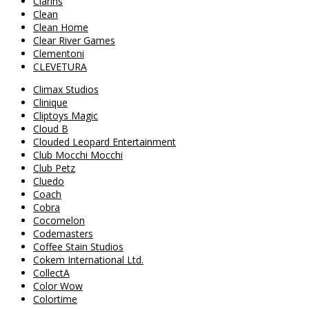
Clarins
Clean
Clean Home
Clear River Games
Clementoni
CLEVETURA
Climax Studios
Clinique
Cliptoys Magic
Cloud B
Clouded Leopard Entertainment
Club Mocchi Mocchi
Club Petz
Cluedo
Coach
Cobra
Cocomelon
Codemasters
Coffee Stain Studios
Cokem International Ltd.
CollectA
Color Wow
Colortime