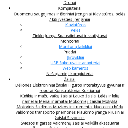
Dronai
Kompiuteriai
Duomenų saugojimas ir išoriniai įrenginiai
Klaviatūros, pelės
/ kiti įvesties įrenginiai
Klaviatūros
Pelės
Tinklo įranga
Spausdintuvai ir skaitytuvai
Monitoriai
Monitorių laikikliai
Priedai
Įkrovikliai
USB šakotuvai ir adapteriai
Web kameros
Nešiojamieji kompiuteriai
Žaislai
Dėlionės
Elektroniniai žaislai
Figūros
Interaktyvūs gyvūnai ir
robotai
Konstruktoriai
Kostiumai
Kūdikių ir mažų vaikų žaislai
Lauko žaislai
Lėlės ir lėlių
nameliai
Menai ir amatai
Mokomieji žaislai
Mokykla
Motorinis žaidimas
Muzikos instrumentai
Nuotoliniu būdu
valdomos transporto priemonės
Plaukimo įranga
Pliušiniai
žaislai
Sezoninis
Šviesos ir garsas
Vaidmenų žaislai
Vaikiški aksesuarai