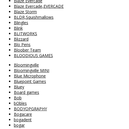
Blaze Evercade
Blaze Evercade,EVERCADE
Blaze Storm
BLDR,Squishmallows
Blingles
Blink
BLITWORKS
Blizzard
Blo Pens
Bloober Team
BLOODIOUS GAMES
Bloomingville
Bloomingville MINI
Blue Microphone
Bluepoint Games
Bluey
Board games
Bob
bObles
BODYOPGRAPHY
Bogacare
bogadent
bogar