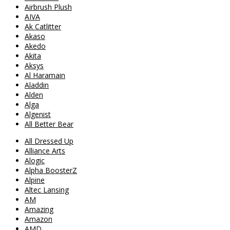
Airbrush Plush
AIVA
Ak Catlitter
Akaso
Akedo
Akita
Aksys
Al Haramain
Aladdin
Alden
Alga
Algenist
All Better Bear
All Dressed Up
Alliance Arts
Alogic
Alpha BoosterZ
Alpine
Altec Lansing
AM
Amazing
Amazon
AMD