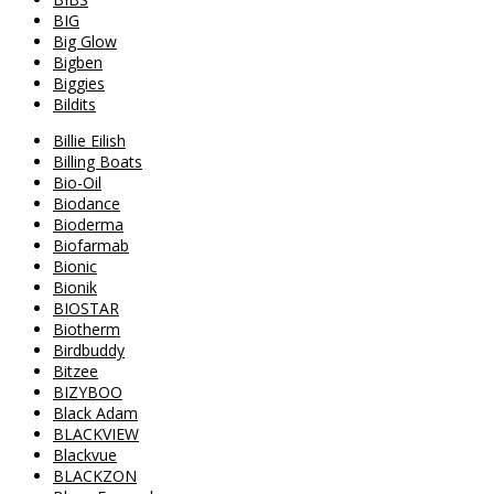
BIG
Big Glow
Bigben
Biggies
Bildits
Billie Eilish
Billing Boats
Bio-Oil
Biodance
Bioderma
Biofarmab
Bionic
Bionik
BIOSTAR
Biotherm
Birdbuddy
Bitzee
BIZYBOO
Black Adam
BLACKVIEW
Blackvue
BLACKZON