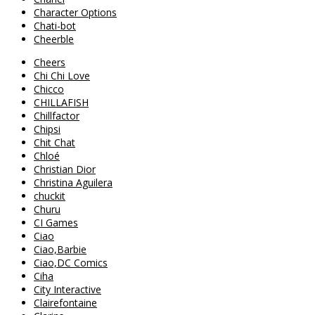
Character Options
Chati-bot
Cheerble
Cheers
Chi Chi Love
Chicco
CHILLAFISH
Chillfactor
Chipsi
Chit Chat
Chloé
Christian Dior
Christina Aguilera
chuckit
Churu
CI Games
Ciao
Ciao,Barbie
Ciao,DC Comics
Ciha
City Interactive
Clairefontaine