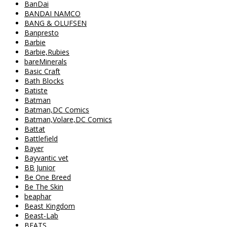
BanDai
BANDAI NAMCO
BANG & OLUFSEN
Banpresto
Barbie
Barbie,Rubies
bareMinerals
Basic Craft
Bath Blocks
Batiste
Batman
Batman,DC Comics
Batman,Volare,DC Comics
Battat
Battlefield
Bayer
Bayvantic vet
BB Junior
Be One Breed
Be The Skin
beaphar
Beast Kingdom
Beast-Lab
BEATS