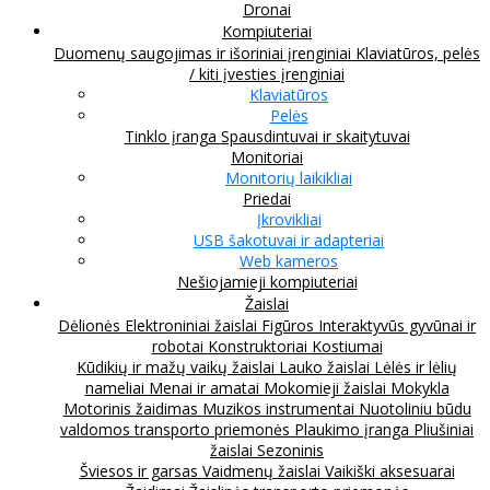
Dronai
Kompiuteriai
Duomenų saugojimas ir išoriniai įrenginiai
Klaviatūros, pelės
/ kiti įvesties įrenginiai
Klaviatūros
Pelės
Tinklo įranga
Spausdintuvai ir skaitytuvai
Monitoriai
Monitorių laikikliai
Priedai
Įkrovikliai
USB šakotuvai ir adapteriai
Web kameros
Nešiojamieji kompiuteriai
Žaislai
Dėlionės
Elektroniniai žaislai
Figūros
Interaktyvūs gyvūnai ir
robotai
Konstruktoriai
Kostiumai
Kūdikių ir mažų vaikų žaislai
Lauko žaislai
Lėlės ir lėlių
nameliai
Menai ir amatai
Mokomieji žaislai
Mokykla
Motorinis žaidimas
Muzikos instrumentai
Nuotoliniu būdu
valdomos transporto priemonės
Plaukimo įranga
Pliušiniai
žaislai
Sezoninis
Šviesos ir garsas
Vaidmenų žaislai
Vaikiški aksesuarai