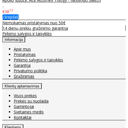
Apollo Justice: Ace Attorney Trilogy - Nintendo Switch
..
72
€38
Į krepšelį
Nemokamas pristatymas nuo 50€
14 dienų prekių grąžinimo garantija
Pirkimo sąlygos ir taisyklės
Informacija
Apie mus
Pristatymas
Pirkimo sąlygos ir taisyklės
Garantija
Privatumo politika
Grąžinimas
Klientų aptarnavimas
Visos prekės
Prekės su nuolaida
Gamintojai
Svetainės medis
Kontaktai
Klientams