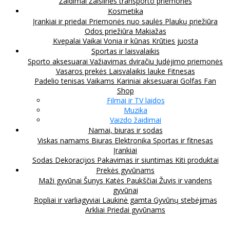
Žaidimai
Žaislinės transporto priemonės
Kosmetika
Įrankiai ir priedai
Priemonės nuo saulės
Plaukų priežiūra
Odos priežiūra
Makiažas
Kvepalai
Vaikai
Vonia ir kūnas
Krūties juosta
Sportas ir laisvalaikis
Sporto aksesuarai
Važiavimas dviračiu
Judėjimo priemonės
Vasaros prekės
Laisvalaikis lauke
Fitnesas
Padelio tenisas
Vaikams
Kariniai aksesuarai
Golfas
Fan
Shop
Filmai ir TV laidos
Muzika
Vaizdo žaidimai
Namai, biuras ir sodas
Viskas namams
Biuras
Elektronika
Sportas ir fitnesas
Įrankiai
Sodas
Dekoracijos
Pakavimas ir siuntimas
Kiti produktai
Prekės gyvūnams
Maži gyvūnai
Šunys
Katės
Paukščiai
Žuvis ir vandens
gyvūnai
Ropliai ir varliagyviai
Laukinė gamta
Gyvūnų stebėjimas
Arkliai
Priedai gyvūnams