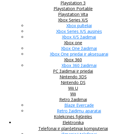
Playstation 3
Playstation Portable
Playstation Vita
Xbox Series X/S
Xbox pulteliai
Xbox Series X/S ausinės
Xbox X/S žaidimai
Xbox one
Xbox One žaidimai
Xbox One priedai ir aksesuarai
Xbox 360
Xbox 360 žaidimai
PC žaidimai ir priedai
Nintendo 3DS
Nintendo DS
Wii U
Wii
Retro žaidimai
Blaze Evercade
Retro žaidimų aparatai
Kolekcinės figūrėlės
Elektronika
Telefonai ir planšetiniai kompiuteriai