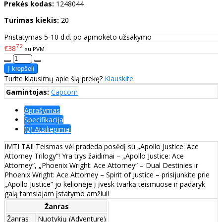
Prekės kodas:
1248044
Turimas kiekis:
20
Pristatymas 5-10 d.d. po apmokėto užsakymo
72
€38
su PVM
Turite klausimų apie šią prekę?
Klauskite
Gamintojas:
Capcom
Aprašymas
Specifikacija
(0) Atsiliepimai
IMTI TAI! Teismas vėl pradeda posėdį su „Apollo Justice: Ace
Attorney Trilogy“! Yra trys žaidimai – „Apollo Justice: Ace
Attorney“, „Phoenix Wright: Ace Attorney“ – Dual Destinies ir
Phoenix Wright: Ace Attorney – Spirit of Justice – prisijunkite prie
„Apollo Justice“ jo kelionėje į įvesk tvarką teismuose ir padaryk
galą tamsiajam įstatymo amžiui!
Žanras
Žanras
Nuotykių (Adventure)