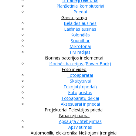
Išmanieji telefonai
Planšetiniai kompiuteriai
Priedai
Garso įranga
Belaidės ausinės
Laidinės ausinės
Kolonėlės
Soundbar
Mikrofonai
FM radijas
Išorinės baterijos ir elementai
Išorinės baterijos (Power Bank)
Foto ir video
Fotoaparatai
Skaitytuvai
Trikojai (tripodai)
Fotojuostos
Fotoaparatų dėklai
Aksesuarai ir priedai
Projektoriai
Televizijos priedai
Išmanieji namai
Apsauga / Stebėjimas
Apšvietimas
Automobilių elektronika
Nešiojami įrenginiai