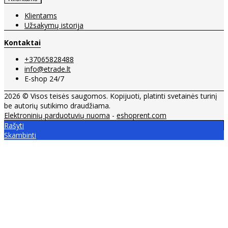
Klientams
Užsakymų istorija
Kontaktai
+37065828488
info@etrade.lt
E-shop 24/7
2026 © Visos teisės saugomos. Kopijuoti, platinti svetainės turinį
be autorių sutikimo draudžiama.
Elektroninių parduotuvių nuoma
-
eshoprent.com
Rašyti
Skambinti