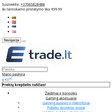
Susisiekite:
+37065828488
Iki nemokamo pristatymo liko €99.99
Navigacija
Mano paskyra
00
€0
0
Prekių krepšelis tuščias!
Žaidimai ir konsolės
Gaming aksesuarai
Gaming ausinės ir mikrofonai
Pultelių įkrovimo stovai