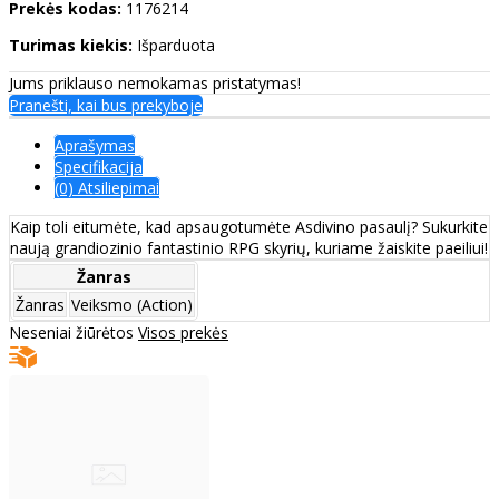
Prekės kodas:
1176214
Turimas kiekis:
Išparduota
Jums priklauso nemokamas pristatymas!
Pranešti, kai bus prekyboje
Aprašymas
Specifikacija
(0) Atsiliepimai
Kaip toli eitumėte, kad apsaugotumėte Asdivino pasaulį? Sukurkite
naują grandiozinio fantastinio RPG skyrių, kuriame žaiskite paeiliui!
Žanras
Žanras
Veiksmo (Action)
Neseniai žiūrėtos
Visos prekės