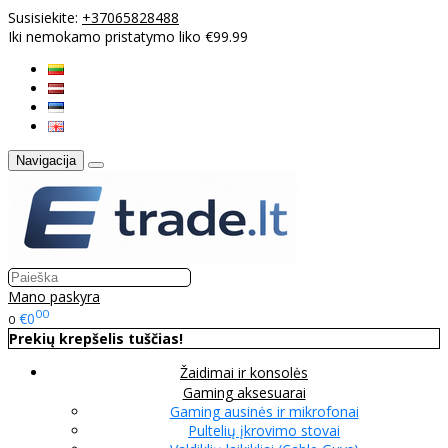
Susisiekite:
+37065828488
Iki nemokamo pristatymo liko €99.99
Navigacija
Mano paskyra
00
€0
0
Prekių krepšelis tuščias!
Žaidimai ir konsolės
Gaming aksesuarai
Gaming ausinės ir mikrofonai
Pultelių įkrovimo stovai