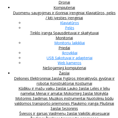
Dronai
Kompiuteriai
Duomenų saugojimas ir išoriniai įrenginiai
Klaviatūros, pelės
/ kiti įvesties įrenginiai
Klaviatūros
Pelės
Tinklo įranga
Spausdintuvai ir skaitytuvai
Monitoriai
Monitorių laikikliai
Priedai
Įkrovikliai
USB šakotuvai ir adapteriai
Web kameros
Nešiojamieji kompiuteriai
Žaislai
Dėlionės
Elektroniniai žaislai
Figūros
Interaktyvūs gyvūnai ir
robotai
Konstruktoriai
Kostiumai
Kūdikių ir mažų vaikų žaislai
Lauko žaislai
Lėlės ir lėlių
nameliai
Menai ir amatai
Mokomieji žaislai
Mokykla
Motorinis žaidimas
Muzikos instrumentai
Nuotoliniu būdu
valdomos transporto priemonės
Plaukimo įranga
Pliušiniai
žaislai
Sezoninis
Šviesos ir garsas
Vaidmenų žaislai
Vaikiški aksesuarai