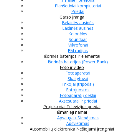
Išmanieji telefonai
Planšetiniai kompiuteriai
Priedai
Garso įranga
Belaidės ausinės
Laidinės ausinės
Kolonėlės
Soundbar
Mikrofonai
FM radijas
Išorinės baterijos ir elementai
Išorinės baterijos (Power Bank)
Foto ir video
Fotoaparatai
Skaitytuvai
Trikojai (tripodai)
Fotojuostos
Fotoaparatų dėklai
Aksesuarai ir priedai
Projektoriai
Televizijos priedai
Išmanieji namai
Apsauga / Stebėjimas
Apšvietimas
Automobilių elektronika
Nešiojami įrenginiai