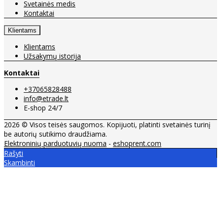
Svetainės medis
Kontaktai
Klientams
Klientams
Užsakymų istorija
Kontaktai
+37065828488
info@etrade.lt
E-shop 24/7
2026 © Visos teisės saugomos. Kopijuoti, platinti svetainės turinį
be autorių sutikimo draudžiama.
Elektroninių parduotuvių nuoma
-
eshoprent.com
Rašyti
Skambinti