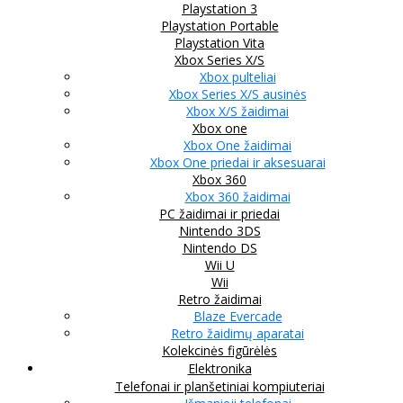
Playstation 3
Playstation Portable
Playstation Vita
Xbox Series X/S
Xbox pulteliai
Xbox Series X/S ausinės
Xbox X/S žaidimai
Xbox one
Xbox One žaidimai
Xbox One priedai ir aksesuarai
Xbox 360
Xbox 360 žaidimai
PC žaidimai ir priedai
Nintendo 3DS
Nintendo DS
Wii U
Wii
Retro žaidimai
Blaze Evercade
Retro žaidimų aparatai
Kolekcinės figūrėlės
Elektronika
Telefonai ir planšetiniai kompiuteriai