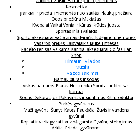
Žaidimai
Žaislinės transporto priemonės
Kosmetika
Įrankiai ir priedai
Priemonės nuo saulės
Plaukų priežiūra
Odos priežiūra
Makiažas
Kvepalai
Vaikai
Vonia ir kūnas
Krūties juosta
Sportas ir laisvalaikis
Sporto aksesuarai
Važiavimas dviračiu
Judėjimo priemonės
Vasaros prekės
Laisvalaikis lauke
Fitnesas
Padelio tenisas
Vaikams
Kariniai aksesuarai
Golfas
Fan
Shop
Filmai ir TV laidos
Muzika
Vaizdo žaidimai
Namai, biuras ir sodas
Viskas namams
Biuras
Elektronika
Sportas ir fitnesas
Įrankiai
Sodas
Dekoracijos
Pakavimas ir siuntimas
Kiti produktai
Prekės gyvūnams
Maži gyvūnai
Šunys
Katės
Paukščiai
Žuvis ir vandens
gyvūnai
Ropliai ir varliagyviai
Laukinė gamta
Gyvūnų stebėjimas
Arkliai
Priedai gyvūnams