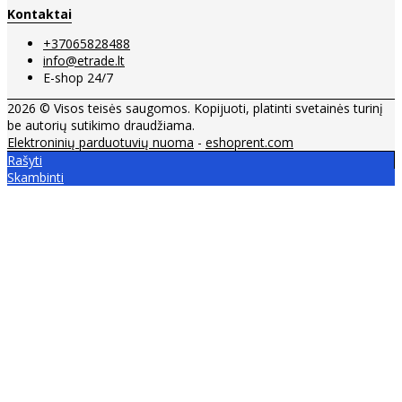
Kontaktai
+37065828488
info@etrade.lt
E-shop 24/7
2026 © Visos teisės saugomos. Kopijuoti, platinti svetainės turinį
be autorių sutikimo draudžiama.
Elektroninių parduotuvių nuoma
-
eshoprent.com
Rašyti
Skambinti