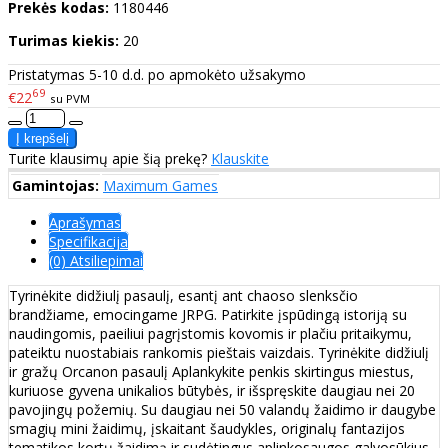
Prekės kodas:
1180446
Turimas kiekis:
20
Pristatymas 5-10 d.d. po apmokėto užsakymo
69
€22
su PVM
Turite klausimų apie šią prekę?
Klauskite
Gamintojas:
Maximum Games
Aprašymas
Specifikacija
(0) Atsiliepimai
Tyrinėkite didžiulį pasaulį, esantį ant chaoso slenksčio
brandžiame, emocingame JRPG. Patirkite įspūdingą istoriją su
naudingomis, paeiliui pagrįstomis kovomis ir plačiu pritaikymu,
pateiktu nuostabiais rankomis pieštais vaizdais. Tyrinėkite didžiulį
ir gražų Orcanon pasaulį Aplankykite penkis skirtingus miestus,
kuriuose gyvena unikalios būtybės, ir išspręskite daugiau nei 20
pavojingų požemių. Su daugiau nei 50 valandų žaidimo ir daugybe
smagių mini žaidimų, įskaitant šaudykles, originalų fantazijos
tematikos kortų žaidimą ir sudėtingus aplinkosaugos galvosūkius.