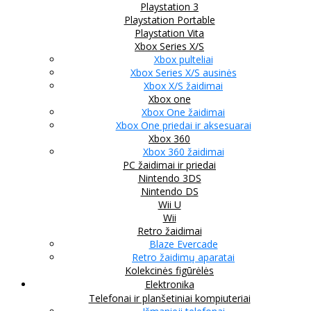
Playstation 3
Playstation Portable
Playstation Vita
Xbox Series X/S
Xbox pulteliai
Xbox Series X/S ausinės
Xbox X/S žaidimai
Xbox one
Xbox One žaidimai
Xbox One priedai ir aksesuarai
Xbox 360
Xbox 360 žaidimai
PC žaidimai ir priedai
Nintendo 3DS
Nintendo DS
Wii U
Wii
Retro žaidimai
Blaze Evercade
Retro žaidimų aparatai
Kolekcinės figūrėlės
Elektronika
Telefonai ir planšetiniai kompiuteriai