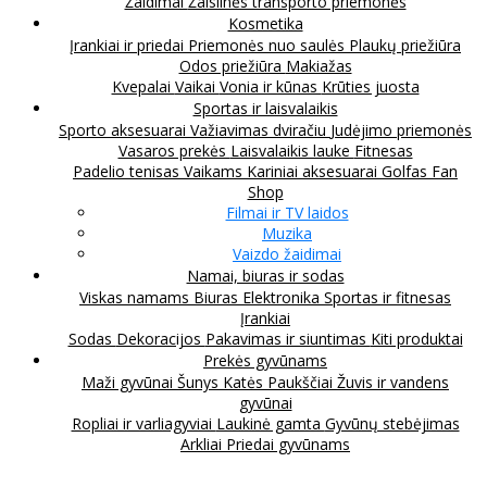
Žaidimai
Žaislinės transporto priemonės
Kosmetika
Įrankiai ir priedai
Priemonės nuo saulės
Plaukų priežiūra
Odos priežiūra
Makiažas
Kvepalai
Vaikai
Vonia ir kūnas
Krūties juosta
Sportas ir laisvalaikis
Sporto aksesuarai
Važiavimas dviračiu
Judėjimo priemonės
Vasaros prekės
Laisvalaikis lauke
Fitnesas
Padelio tenisas
Vaikams
Kariniai aksesuarai
Golfas
Fan
Shop
Filmai ir TV laidos
Muzika
Vaizdo žaidimai
Namai, biuras ir sodas
Viskas namams
Biuras
Elektronika
Sportas ir fitnesas
Įrankiai
Sodas
Dekoracijos
Pakavimas ir siuntimas
Kiti produktai
Prekės gyvūnams
Maži gyvūnai
Šunys
Katės
Paukščiai
Žuvis ir vandens
gyvūnai
Ropliai ir varliagyviai
Laukinė gamta
Gyvūnų stebėjimas
Arkliai
Priedai gyvūnams