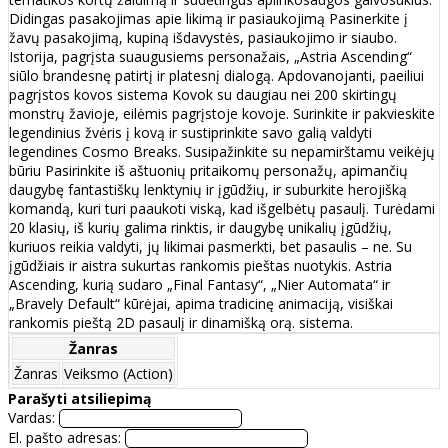
Didingas pasakojimas apie likimą ir pasiaukojimą Pasinerkite į
žavų pasakojimą, kupiną išdavystės, pasiaukojimo ir siaubo.
Istorija, pagrįsta suaugusiems personažais, „Astria Ascending“
siūlo brandesnę patirtį ir platesnį dialogą. Apdovanojanti, paeiliui
pagrįstos kovos sistema Kovok su daugiau nei 200 skirtingų
monstrų žavioje, eilėmis pagrįstoje kovoje. Surinkite ir pakvieskite
legendinius žvėris į kovą ir sustiprinkite savo galią valdyti
legendines Cosmo Breaks. Susipažinkite su nepamirštamu veikėjų
būriu Pasirinkite iš aštuonių pritaikomų personažų, apimančių
daugybę fantastiškų lenktynių ir įgūdžių, ir suburkite herojišką
komandą, kuri turi paaukoti viską, kad išgelbėtų pasaulį. Turėdami
20 klasių, iš kurių galima rinktis, ir daugybę unikalių įgūdžių,
kuriuos reikia valdyti, jų likimai pasmerkti, bet pasaulis – ne. Su
įgūdžiais ir aistra sukurtas rankomis pieštas nuotykis. Astria
Ascending, kurią sudaro „Final Fantasy“, „Nier Automata“ ir
„Bravely Default“ kūrėjai, apima tradicinę animaciją, visiškai
rankomis pieštą 2D pasaulį ir dinamišką orą. sistema.
Žanras
Žanras
Veiksmo (Action)
Parašyti atsiliepimą
Vardas:
El. pašto adresas: