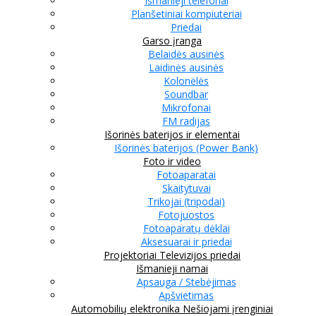
Išmanieji telefonai
Planšetiniai kompiuteriai
Priedai
Garso įranga
Belaidės ausinės
Laidinės ausinės
Kolonėlės
Soundbar
Mikrofonai
FM radijas
Išorinės baterijos ir elementai
Išorinės baterijos (Power Bank)
Foto ir video
Fotoaparatai
Skaitytuvai
Trikojai (tripodai)
Fotojuostos
Fotoaparatų dėklai
Aksesuarai ir priedai
Projektoriai
Televizijos priedai
Išmanieji namai
Apsauga / Stebėjimas
Apšvietimas
Automobilių elektronika
Nešiojami įrenginiai