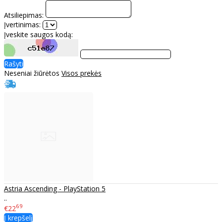
Atsiliepimas:
Įvertinimas:
Įveskite saugos kodą:
Rašyti
Neseniai žiūrėtos
Visos prekės
Astria Ascending - PlayStation 5
..
69
€22
Į krepšelį