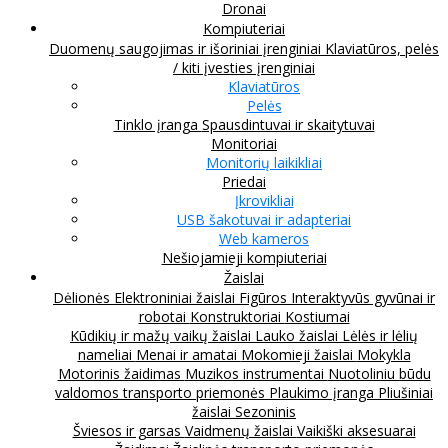
Dronai
Kompiuteriai
Duomenų saugojimas ir išoriniai įrenginiai
Klaviatūros, pelės
/ kiti įvesties įrenginiai
Klaviatūros
Pelės
Tinklo įranga
Spausdintuvai ir skaitytuvai
Monitoriai
Monitorių laikikliai
Priedai
Įkrovikliai
USB šakotuvai ir adapteriai
Web kameros
Nešiojamieji kompiuteriai
Žaislai
Dėlionės
Elektroniniai žaislai
Figūros
Interaktyvūs gyvūnai ir
robotai
Konstruktoriai
Kostiumai
Kūdikių ir mažų vaikų žaislai
Lauko žaislai
Lėlės ir lėlių
nameliai
Menai ir amatai
Mokomieji žaislai
Mokykla
Motorinis žaidimas
Muzikos instrumentai
Nuotoliniu būdu
valdomos transporto priemonės
Plaukimo įranga
Pliušiniai
žaislai
Sezoninis
Šviesos ir garsas
Vaidmenų žaislai
Vaikiški aksesuarai