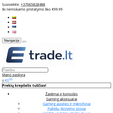
Susisiekite:
+37065828488
Iki nemokamo pristatymo liko €99.99
Navigacija
Mano paskyra
00
€0
0
Prekių krepšelis tuščias!
Žaidimai ir konsolės
Gaming aksesuarai
Gaming ausinės ir mikrofonai
Pultelių įkrovimo stovai