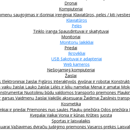
Dronai
Kompiuteriai
menų saugojimas ir išoriniai įrenginiai
Klaviatūros, pelės / kiti įvestie
Klaviatūros
Pelės
Tinklo įranga
Spausdintuvai ir skaitytuvai
Monitoriai
Monitorių laikikliai
Priedai
Įkrovikliai
USB šakotuvai ir adapteriai
Web kameros
Nešiojamieji kompiuteriai
Žaislai
s
Elektroniniai žaislai
Figūros
Interaktyvūs gyvūnai ir robotai
Konstrukt
 vaikų žaislai
Lauko žaislai
Lėlės ir lėlių nameliai
Menai ir amatai
Moko
instrumentai
Nuotoliniu būdu valdomos transporto priemonės
Plauki
ir garsas
Vaidmenų žaislai
Vaikiški aksesuarai
Žaidimai
Žaislinės trans
Kosmetika
nkiai ir priedai
Priemonės nuo saulės
Plaukų priežiūra
Odos priežiūra
Kvepalai
Vaikai
Vonia ir kūnas
Krūties juosta
Sportas ir laisvalaikis
suarai
Važiavimas dviračiu
Judėjimo priemonės
Vasaros prekės
Laisval