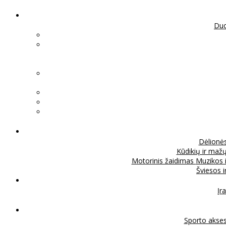
Duo
Dėlionė
Kūdikių ir mažų
Motorinis žaidimas
Muzikos 
Šviesos 
Įra
Sporto akse