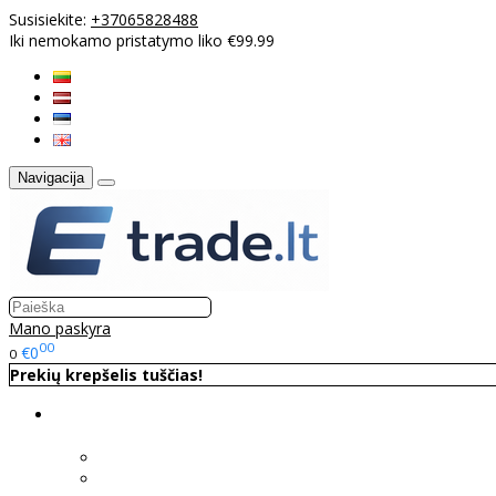
Susisiekite:
+37065828488
Iki nemokamo pristatymo liko €99.99
Navigacija
Mano paskyra
00
€0
0
Prekių krepšelis tuščias!