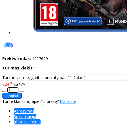
Prekės kodas:
1217629
Turimas kiekis:
1
Turime vietoje, greitas pristatymas ( 1-2 d.d. )
20
€24
su PVM
Turite klausimų apie šią prekę?
Klauskite
Aprašymas
Specifikacija
(0) Atsiliepimai