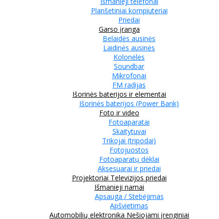
Išmanieji telefonai
Planšetiniai kompiuteriai
Priedai
Garso įranga
Belaidės ausinės
Laidinės ausinės
Kolonėlės
Soundbar
Mikrofonai
FM radijas
Išorinės baterijos ir elementai
Išorinės baterijos (Power Bank)
Foto ir video
Fotoaparatai
Skaitytuvai
Trikojai (tripodai)
Fotojuostos
Fotoaparatų dėklai
Aksesuarai ir priedai
Projektoriai
Televizijos priedai
Išmanieji namai
Apsauga / Stebėjimas
Apšvietimas
Automobilių elektronika
Nešiojami įrenginiai