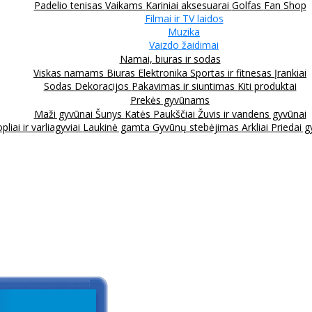
Padelio tenisas
Vaikams
Kariniai aksesuarai
Golfas
Fan Shop
Filmai ir TV laidos
Muzika
Vaizdo žaidimai
Namai, biuras ir sodas
Viskas namams
Biuras
Elektronika
Sportas ir fitnesas
Įrankiai
Sodas
Dekoracijos
Pakavimas ir siuntimas
Kiti produktai
Prekės gyvūnams
Maži gyvūnai
Šunys
Katės
Paukščiai
Žuvis ir vandens gyvūnai
pliai ir varliagyviai
Laukinė gamta
Gyvūnų stebėjimas
Arkliai
Priedai 