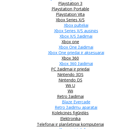
Playstation 3
Playstation Portable
Playstation Vita
Xbox Series X/S
Xbox pulteliai
Xbox Series X/S ausinės
Xbox X/S žaidimai
Xbox one
Xbox One žaidimai
Xbox One priedai ir aksesuarai
Xbox 360
Xbox 360 žaidimai
PC žaidimai ir priedai
Nintendo 3DS
Nintendo DS
Wii U
Wii
Retro žaidimai
Blaze Evercade
Retro žaidimų aparatai
Kolekcinės figūrėlės
Elektronika
Telefonai ir planšetiniai kompiuteriai