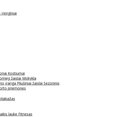
s įrenginiai
oriai
Kostiumai
mieji žaislai
Mokykla
mo įranga
Pliušiniai žaislai
Sezoninis
porto priemonės
Makiažas
aikis lauke
Fitnesas