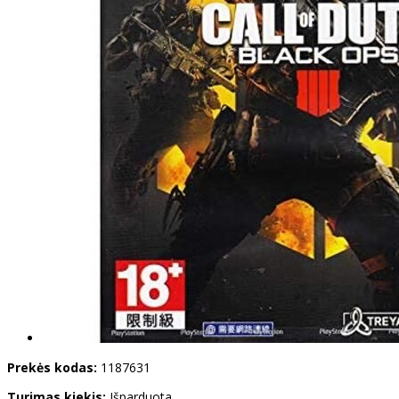
Prekės kodas:
1187631
Turimas kiekis:
Išparduota