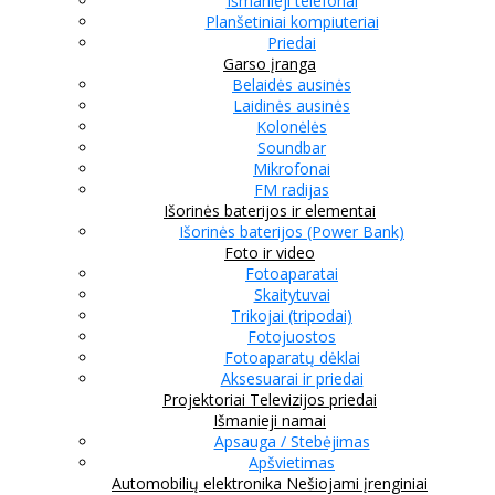
Išmanieji telefonai
Planšetiniai kompiuteriai
Priedai
Garso įranga
Belaidės ausinės
Laidinės ausinės
Kolonėlės
Soundbar
Mikrofonai
FM radijas
Išorinės baterijos ir elementai
Išorinės baterijos (Power Bank)
Foto ir video
Fotoaparatai
Skaitytuvai
Trikojai (tripodai)
Fotojuostos
Fotoaparatų dėklai
Aksesuarai ir priedai
Projektoriai
Televizijos priedai
Išmanieji namai
Apsauga / Stebėjimas
Apšvietimas
Automobilių elektronika
Nešiojami įrenginiai