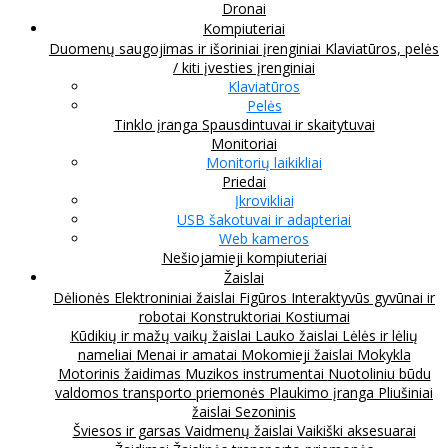
Dronai
Kompiuteriai
Duomenų saugojimas ir išoriniai įrenginiai
Klaviatūros, pelės
/ kiti įvesties įrenginiai
Klaviatūros
Pelės
Tinklo įranga
Spausdintuvai ir skaitytuvai
Monitoriai
Monitorių laikikliai
Priedai
Įkrovikliai
USB šakotuvai ir adapteriai
Web kameros
Nešiojamieji kompiuteriai
Žaislai
Dėlionės
Elektroniniai žaislai
Figūros
Interaktyvūs gyvūnai ir
robotai
Konstruktoriai
Kostiumai
Kūdikių ir mažų vaikų žaislai
Lauko žaislai
Lėlės ir lėlių
nameliai
Menai ir amatai
Mokomieji žaislai
Mokykla
Motorinis žaidimas
Muzikos instrumentai
Nuotoliniu būdu
valdomos transporto priemonės
Plaukimo įranga
Pliušiniai
žaislai
Sezoninis
Šviesos ir garsas
Vaidmenų žaislai
Vaikiški aksesuarai