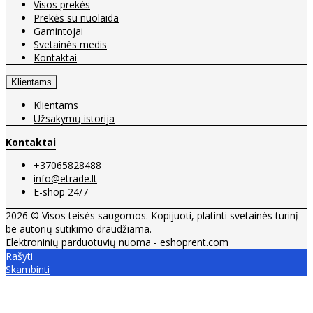
Visos prekės
Prekės su nuolaida
Gamintojai
Svetainės medis
Kontaktai
Klientams
Klientams
Užsakymų istorija
Kontaktai
+37065828488
info@etrade.lt
E-shop 24/7
2026 © Visos teisės saugomos. Kopijuoti, platinti svetainės turinį
be autorių sutikimo draudžiama.
Elektroninių parduotuvių nuoma
-
eshoprent.com
Rašyti
Skambinti