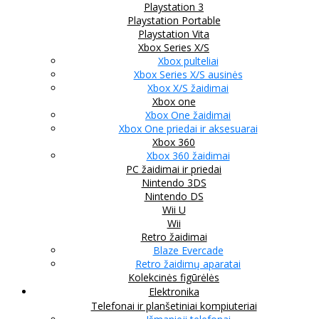
Playstation 3
Playstation Portable
Playstation Vita
Xbox Series X/S
Xbox pulteliai
Xbox Series X/S ausinės
Xbox X/S žaidimai
Xbox one
Xbox One žaidimai
Xbox One priedai ir aksesuarai
Xbox 360
Xbox 360 žaidimai
PC žaidimai ir priedai
Nintendo 3DS
Nintendo DS
Wii U
Wii
Retro žaidimai
Blaze Evercade
Retro žaidimų aparatai
Kolekcinės figūrėlės
Elektronika
Telefonai ir planšetiniai kompiuteriai