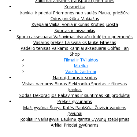
Žaidimai
Žaislinės transporto priemonės
Kosmetika
Įrankiai ir priedai
Priemonės nuo saulės
Plaukų priežiūra
Odos priežiūra
Makiažas
Kvepalai
Vaikai
Vonia ir kūnas
Krūties juosta
Sportas ir laisvalaikis
Sporto aksesuarai
Važiavimas dviračiu
Judėjimo priemonės
Vasaros prekės
Laisvalaikis lauke
Fitnesas
Padelio tenisas
Vaikams
Kariniai aksesuarai
Golfas
Fan
Shop
Filmai ir TV laidos
Muzika
Vaizdo žaidimai
Namai, biuras ir sodas
Viskas namams
Biuras
Elektronika
Sportas ir fitnesas
Įrankiai
Sodas
Dekoracijos
Pakavimas ir siuntimas
Kiti produktai
Prekės gyvūnams
Maži gyvūnai
Šunys
Katės
Paukščiai
Žuvis ir vandens
gyvūnai
Ropliai ir varliagyviai
Laukinė gamta
Gyvūnų stebėjimas
Arkliai
Priedai gyvūnams