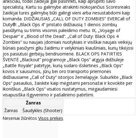
anksčiau, todėl žaidėjai gali pasirinkti, kaip aprūpinti savo
specialistą. Kartu su galimybe atrakinti niokojančius Scoresreaks
žaidėjai turės galimybę būti galingi vieni arba nesustabdomi kaip
komanda. DIDŽIAUSIAS „CALL OF DUTY ZOMBIES“ EVERCall of
Duty®: „Black Ops 4“ pristato didžiausią 1 dienos zombių
pasiūlymą su trimis visomis paleidimo metu: IX, „Voyage of
Despair“ ir „Blood of the Dead“. „Call of Duty: Black Ops 4
Zombies“ su naujais įdomiais nuotykiais ir visiškai naujais veikėjų
būriais pasižymi giliu žaidimu ir velykiniais kiaušiniais, kurių tikėjosi
jos pasiutusi gerbėjų bendruomenė. BLACK OPS PATIRTIES
ŠVENTĖ „Blackout“ programoje „Black Ops“ atgyja didžiulėje
„Battle Royale“ patirtyje, kurią sudaro išskirtinės „Black Ops“
kovos ir sausumos, jūrų bei oro transporto priemonės
didžiausiame „Call of Duty“ istorijos žemėlapyje. Suburkite „Black
Ops“ pasaulius, žaiskite kaip mėgstami personažai ir kovokite per
ikoniškus „Black Ops“ visatos nustatymus, mėgaudamiesi
visapusiška išgyvenimo ir pašalinimo patirtimi.
Žanras
Žanras
Šaudyklės (Shooter)
Neseniai žiūrėtos
Visos prekės