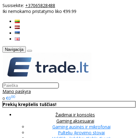
Susisiekite:
+37065828488
Iki nemokamo pristatymo liko €99.99
Navigacija
Mano paskyra
00
€0
0
Prekių krepšelis tuščias!
Žaidimai ir konsolės
Gaming aksesuarai
Gaming ausinės ir mikrofonai
Pultelių įkrovimo stovai