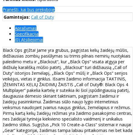
Pranešti, kai bus prekyboje
Gamintojas:
Call of Duty
Aprašymas
Specifikacija
(0) Atsiliepimai
Black Ops grįžta! Jame yra grubus, pagrįstas kelių žaidėjų mūšis,
didžiausias zombių pasiūlymas su trimis pilnais nemirių nuotykiais
paleidimo metu ir „Blackout“, kur „Black Ops“ visata atgyja per
didžiulę karališką mūšio patirtį. „Blackout“ turi didžiausią „Call of
Duty“ istorijos žemėlapį, „Black Ops“ mūšį ir „Black Ops“ serijos
veikėjus, vietas ir ginklus. Išsami žaidimo informacija TAKTINIS,
ĮŽEMINTAS KELIŲ ŽAIDIMŲ ŽAISTIS „Call of Duty®: Black Ops 4
Multiplayer“ pakelia kartelę ir suteikia iki šiol įspūdingiausią patirtį,
daugiausia dėmesio skiriant taktiniam, pagrįstam žaidimui ir
žaidėjų pasirinkimui. Žaidimas siūlo naujo lygio internetinius
veiksmus naudojant įvairius naujus ginklus, žemėlapius ir režimus.
Pirmą kartą kelių žaidėjų režimas yra žaidimo pasakojimo centras,
nes žaidėjai tyrinėja kiekvieno specialisto vaidmenį ir unikalius
žaidimo stilius. Sugrįžus „Pick 10 Create-a-Class“ sistemai ir naujai
„Gear“ kategorijai, žaidimas tampa labiau pritaikomas nei bet kada