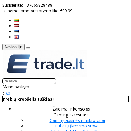
Susisiekite:
+37065828488
Iki nemokamo pristatymo liko €99.99
Navigacija
Mano paskyra
00
€0
0
Prekių krepšelis tuščias!
Žaidimai ir konsolės
Gaming aksesuarai
Gaming ausinės ir mikrofonai
Pultelių įkrovimo stovai