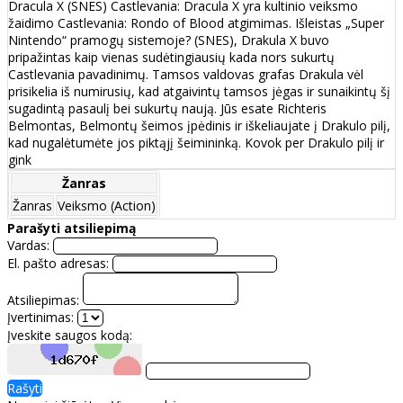
Dracula X (SNES) Castlevania: Dracula X yra kultinio veiksmo
žaidimo Castlevania: Rondo of Blood atgimimas. Išleistas „Super
Nintendo“ pramogų sistemoje? (SNES), Drakula X buvo
pripažintas kaip vienas sudėtingiausių kada nors sukurtų
Castlevania pavadinimų. Tamsos valdovas grafas Drakula vėl
prisikelia iš numirusių, kad atgaivintų tamsos jėgas ir sunaikintų šį
sugadintą pasaulį bei sukurtų naują. Jūs esate Richteris
Belmontas, Belmontų šeimos įpėdinis ir iškeliaujate į Drakulo pilį,
kad nugalėtumėte jos piktąjį šeimininką. Kovok per Drakulo pilį ir
gink
Žanras
Žanras
Veiksmo (Action)
Parašyti atsiliepimą
Vardas:
El. pašto adresas:
Atsiliepimas:
Įvertinimas:
Įveskite saugos kodą:
Rašyti