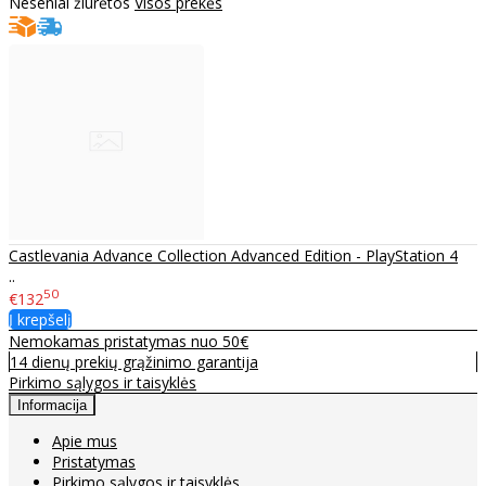
Neseniai žiūrėtos
Visos prekės
Castlevania Advance Collection Advanced Edition - PlayStation 4
..
50
€132
Į krepšelį
Nemokamas pristatymas nuo 50€
14 dienų prekių grąžinimo garantija
Pirkimo sąlygos ir taisyklės
Informacija
Apie mus
Pristatymas
Pirkimo sąlygos ir taisyklės