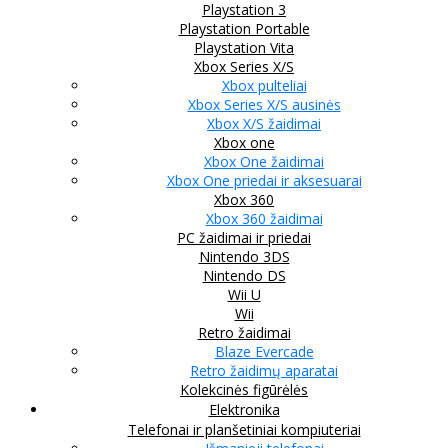
Playstation 3
Playstation Portable
Playstation Vita
Xbox Series X/S
Xbox pulteliai
Xbox Series X/S ausinės
Xbox X/S žaidimai
Xbox one
Xbox One žaidimai
Xbox One priedai ir aksesuarai
Xbox 360
Xbox 360 žaidimai
PC žaidimai ir priedai
Nintendo 3DS
Nintendo DS
Wii U
Wii
Retro žaidimai
Blaze Evercade
Retro žaidimų aparatai
Kolekcinės figūrėlės
Elektronika
Telefonai ir planšetiniai kompiuteriai