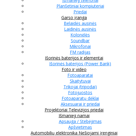
Išmanieji telefonai
Planšetiniai kompiuteriai
Priedai
Garso įranga
Belaidės ausinės
Laidinės ausinės
Kolonėlės
Soundbar
Mikrofonai
FM radijas
Išorinės baterijos ir elementai
Išorinės baterijos (Power Bank)
Foto ir video
Fotoaparatai
Skaitytuvai
Trikojai (tripodai)
Fotojuostos
Fotoaparatų dėklai
Aksesuarai ir priedai
Projektoriai
Televizijos priedai
Išmanieji namai
Apsauga / Stebėjimas
Apšvietimas
Automobilių elektronika
Nešiojami įrenginiai