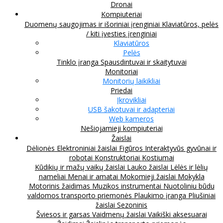
Dronai
Kompiuteriai
Duomenų saugojimas ir išoriniai įrenginiai
Klaviatūros, pelės
/ kiti įvesties įrenginiai
Klaviatūros
Pelės
Tinklo įranga
Spausdintuvai ir skaitytuvai
Monitoriai
Monitorių laikikliai
Priedai
Įkrovikliai
USB šakotuvai ir adapteriai
Web kameros
Nešiojamieji kompiuteriai
Žaislai
Dėlionės
Elektroniniai žaislai
Figūros
Interaktyvūs gyvūnai ir
robotai
Konstruktoriai
Kostiumai
Kūdikių ir mažų vaikų žaislai
Lauko žaislai
Lėlės ir lėlių
nameliai
Menai ir amatai
Mokomieji žaislai
Mokykla
Motorinis žaidimas
Muzikos instrumentai
Nuotoliniu būdu
valdomos transporto priemonės
Plaukimo įranga
Pliušiniai
žaislai
Sezoninis
Šviesos ir garsas
Vaidmenų žaislai
Vaikiški aksesuarai