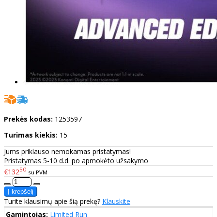
Prekės kodas:
1253597
Turimas kiekis:
15
Jums priklauso nemokamas pristatymas!
Pristatymas 5-10 d.d. po apmokėto užsakymo
50
€132
su PVM
Turite klausimų apie šią prekę?
Klauskite
Gamintojas:
Limited Run