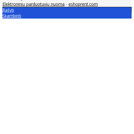
Elektroninių parduotuvių nuoma
-
eshoprent.com
Rašyti
Skambinti