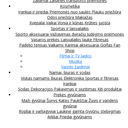
Žaidimai
Žaislinės transporto priemonės
Kosmetika
Įrankiai ir priedai
Priemonės nuo saulės
Plaukų priežiūra
Odos priežiūra
Makiažas
Kvepalai
Vaikai
Vonia ir kūnas
Krūties juosta
Sportas ir laisvalaikis
Sporto aksesuarai
Važiavimas dviračiu
Judėjimo priemonės
Vasaros prekės
Laisvalaikis lauke
Fitnesas
Padelio tenisas
Vaikams
Kariniai aksesuarai
Golfas
Fan
Shop
Filmai ir TV laidos
Muzika
Vaizdo žaidimai
Namai, biuras ir sodas
Viskas namams
Biuras
Elektronika
Sportas ir fitnesas
Įrankiai
Sodas
Dekoracijos
Pakavimas ir siuntimas
Kiti produktai
Prekės gyvūnams
Maži gyvūnai
Šunys
Katės
Paukščiai
Žuvis ir vandens
gyvūnai
Ropliai ir varliagyviai
Laukinė gamta
Gyvūnų stebėjimas
Arkliai
Priedai gyvūnams