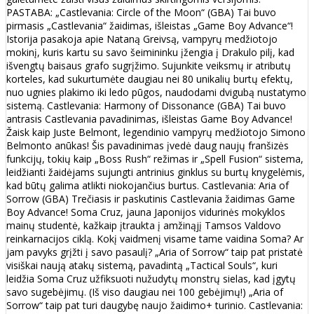
PASTABA: „Castlevania: Circle of the Moon“ (GBA) Tai buvo
pirmasis „Castlevania“ žaidimas, išleistas „Game Boy Advance“!
Istorija pasakoja apie Nataną Greivsą, vampyrų medžiotojo
mokinį, kuris kartu su savo šeimininku įžengia į Drakulo pilį, kad
išvengtų baisaus grafo sugrįžimo. Sujunkite veiksmų ir atributų
korteles, kad sukurtumėte daugiau nei 80 unikalių burtų efektų,
nuo ugnies plakimo iki ledo pūgos, naudodami dvigubą nustatymo
sistemą. Castlevania: Harmony of Dissonance (GBA) Tai buvo
antrasis Castlevania pavadinimas, išleistas Game Boy Advance!
Žaisk kaip Juste Belmont, legendinio vampyrų medžiotojo Simono
Belmonto anūkas! Šis pavadinimas įvedė daug naujų franšizės
funkcijų, tokių kaip „Boss Rush“ režimas ir „Spell Fusion“ sistema,
leidžianti žaidėjams sujungti antrinius ginklus su burtų knygelėmis,
kad būtų galima atlikti niokojančius burtus. Castlevania: Aria of
Sorrow (GBA) Trečiasis ir paskutinis Castlevania žaidimas Game
Boy Advance! Soma Cruz, jauna Japonijos vidurinės mokyklos
mainų studentė, kažkaip įtraukta į amžinąjį Tamsos Valdovo
reinkarnacijos ciklą. Kokį vaidmenį visame tame vaidina Soma? Ar
jam pavyks grįžti į savo pasaulį? „Aria of Sorrow“ taip pat pristatė
visiškai naują atakų sistemą, pavadintą „Tactical Souls“, kuri
leidžia Soma Cruz užfiksuoti nužudytų monstrų sielas, kad įgytų
savo sugebėjimų. (Iš viso daugiau nei 100 gebėjimų!) „Aria of
Sorrow“ taip pat turi daugybę naujo žaidimo+ turinio. Castlevania: