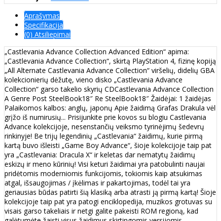
Aprašymas
Specifikacija
(0) Atsiliepimai
„Castlevania Advance Collection Advanced Edition“ apima:
„Castlevania Advance Collection“, skirtą PlayStation 4, fizinę kopiją
„All Alternate Castlevania Advance Collection“ viršelių, didelių GBA
kolekcionierių dėžutę, vieno disko „Castlevania Advance
Collection“ garso takelio skyrių CDCastlevania Advance Collection
A Genre Post SteelBook18″ Re SteelBook18″ Žaidėjai: 1 žaidėjas
Palaikomos kalbos: anglų, japonų Apie žaidimą Grafas Drakula vėl
grįžo iš numirusių... Prisijunkite prie kovos su blogiu Castlevania
Advance kolekcijoje, nesenstančių veiksmo tyrinėjimų šedevrų
rinkinyje! Be trijų legendinių „Castlevania“ žaidimų, kurie pirmą
kartą buvo išleisti „Game Boy Advance“, šioje kolekcijoje taip pat
yra „Castlevania: Dracula X“ ir keletas dar nematytų žaidimų
eskizų ir meno kūrinių! Visi keturi žaidimai yra patobulinti naujai
pridėtomis moderniomis funkcijomis, tokiomis kaip atsukimas
atgal, išsaugojimas / įkėlimas ir pakartojimas, todėl tai yra
geriausias būdas patirti šią klasiką arba atrasti ją pirmą kartą! Šioje
kolekcijoje taip pat yra patogi enciklopedija, muzikos grotuvas su
visais garso takeliais ir netgi galite pakeisti ROM regioną, kad
galėtumėte žaisti visus žaidimus skirtingomis versijomis.