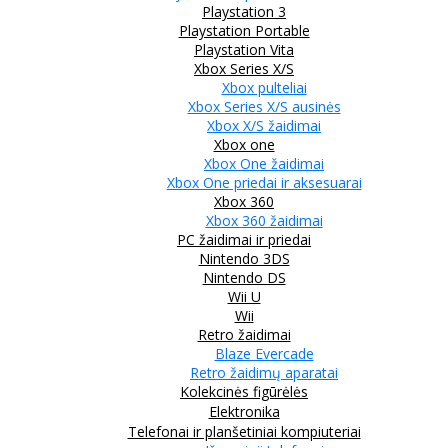
Playstation 3
Playstation Portable
Playstation Vita
Xbox Series X/S
Xbox pulteliai
Xbox Series X/S ausinės
Xbox X/S žaidimai
Xbox one
Xbox One žaidimai
Xbox One priedai ir aksesuarai
Xbox 360
Xbox 360 žaidimai
PC žaidimai ir priedai
Nintendo 3DS
Nintendo DS
Wii U
Wii
Retro žaidimai
Blaze Evercade
Retro žaidimų aparatai
Kolekcinės figūrėlės
Elektronika
Telefonai ir planšetiniai kompiuteriai