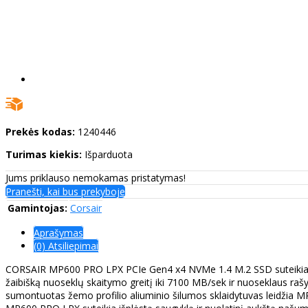
Prekės kodas:
1240446
Turimas kiekis:
Išparduota
Jums priklauso nemokamas pristatymas!
Pranešti, kai bus prekyboje
Gamintojas:
Corsair
Aprašymas
(0) Atsiliepimai
CORSAIR MP600 PRO LPX PCIe Gen4 x4 NVMe 1.4 M.2 SSD suteikia did
žaibišką nuoseklų skaitymo greitį iki 7100 MB/sek ir nuoseklaus rašym
sumontuotas žemo profilio aliuminio šilumos sklaidytuvas leidžia MP6