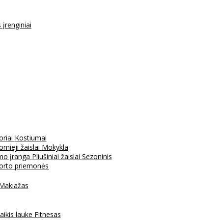
s įrenginiai
oriai
Kostiumai
mieji žaislai
Mokykla
mo įranga
Pliušiniai žaislai
Sezoninis
porto priemonės
Makiažas
aikis lauke
Fitnesas