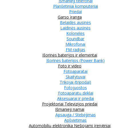
Išmanieji telefonai
Planšetiniai kompiuteriai
Priedai
Garso įranga
Belaidės ausinės
Laidinės ausinės
Kolonėlės
Soundbar
Mikrofonai
FM radijas
Išorinės baterijos ir elementai
Išorinės baterijos (Power Bank)
Foto ir video
Fotoaparatai
Skaitytuvai
Trikojai (tripodai)
Fotojuostos
Fotoaparatų dėklai
Aksesuarai ir priedai
Projektoriai
Televizijos priedai
Išmanieji namai
Apsauga / Stebėjimas
Apšvietimas
Automobilių elektronika
Nešiojami įrenginiai