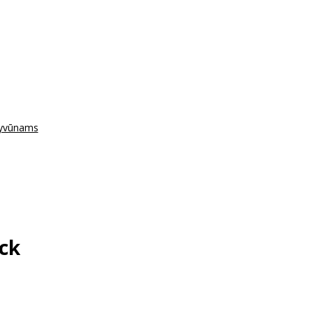
gyvūnams
ck