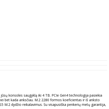
sų konsolės saugyklą iki 4 TB. PCIe Gen4 technologija pasiekia
 nei bet kada anksčiau. M.2 2280 formos koeficientas ir iš anksto
 PS5 M.2 dydžio reikalavimus. Su visapusiška penkerių metų garantija,