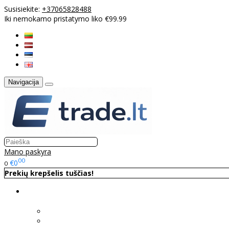
Susisiekite:
+37065828488
Iki nemokamo pristatymo liko €99.99
Navigacija
Mano paskyra
00
€0
0
Prekių krepšelis tuščias!