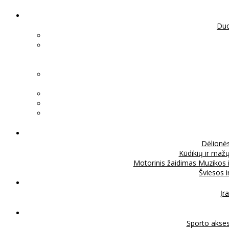
Duo
Dėlionė
Kūdikių ir mažų
Motorinis žaidimas
Muzikos 
Šviesos 
Įra
Sporto akse