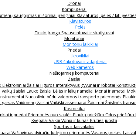
Dronai
Kompiuteriai
menų saugojimas ir išoriniai įrenginiai
Klaviatūros, pelės / kiti įvestie
Klaviatūros
Pelės
Tinklo įranga
Spausdintuvai ir skaitytuvai
Monitoriai
Monitorių laikikliai
Priedai
Įkrovikliai
USB šakotuvai ir adapteriai
Web kameros
Nešiojamieji kompiuteriai
Žaislai
s
Elektroniniai žaislai
Figūros
Interaktyvūs gyvūnai ir robotai
Konstrukt
 vaikų žaislai
Lauko žaislai
Lėlės ir lėlių nameliai
Menai ir amatai
Moko
instrumentai
Nuotoliniu būdu valdomos transporto priemonės
Plauki
ir garsas
Vaidmenų žaislai
Vaikiški aksesuarai
Žaidimai
Žaislinės trans
Kosmetika
nkiai ir priedai
Priemonės nuo saulės
Plaukų priežiūra
Odos priežiūra
Kvepalai
Vaikai
Vonia ir kūnas
Krūties juosta
Sportas ir laisvalaikis
suarai
Važiavimas dviračiu
Judėjimo priemonės
Vasaros prekės
Laisval