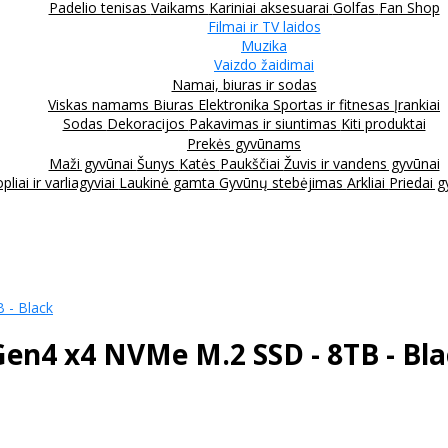
Padelio tenisas
Vaikams
Kariniai aksesuarai
Golfas
Fan Shop
Filmai ir TV laidos
Muzika
Vaizdo žaidimai
Namai, biuras ir sodas
Viskas namams
Biuras
Elektronika
Sportas ir fitnesas
Įrankiai
Sodas
Dekoracijos
Pakavimas ir siuntimas
Kiti produktai
Prekės gyvūnams
Maži gyvūnai
Šunys
Katės
Paukščiai
Žuvis ir vandens gyvūnai
pliai ir varliagyviai
Laukinė gamta
Gyvūnų stebėjimas
Arkliai
Priedai 
 - Black
n4 x4 NVMe M.2 SSD - 8TB - Bla