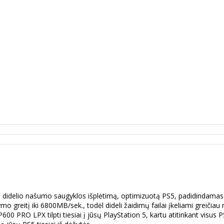
elio našumo saugyklos išplėtimą, optimizuotą PS5, padidindamas jū
o greitį iki 6800MB/sek., todėl dideli žaidimų failai įkeliami greičiau
00 PRO LPX tilpti tiesiai į jūsų PlayStation 5, kartu atitinkant visus