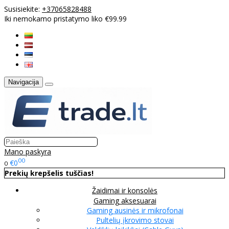
Susisiekite:
+37065828488
Iki nemokamo pristatymo liko €99.99
Navigacija
Mano paskyra
00
€0
0
Prekių krepšelis tuščias!
Žaidimai ir konsolės
Gaming aksesuarai
Gaming ausinės ir mikrofonai
Pultelių įkrovimo stovai