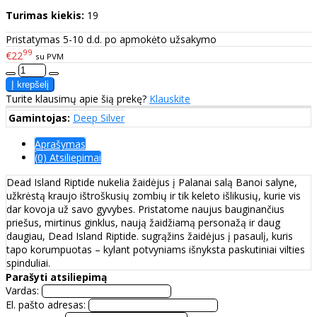
Turimas kiekis:
19
Pristatymas 5-10 d.d. po apmokėto užsakymo
99
€22
su PVM
Turite klausimų apie šią prekę?
Klauskite
Gamintojas:
Deep Silver
Aprašymas
(0) Atsiliepimai
Dead Island Riptide nukelia žaidėjus į Palanai salą Banoi salyne,
užkrėstą kraujo ištroškusių zombių ir tik keleto išlikusių, kurie vis
dar kovoja už savo gyvybes. Pristatome naujus bauginančius
priešus, mirtinus ginklus, naują žaidžiamą personažą ir daug
daugiau, Dead Island Riptide. sugrąžins žaidėjus į pasaulį, kuris
tapo korumpuotas – kylant potvyniams išnyksta paskutiniai vilties
spinduliai.
Parašyti atsiliepimą
Vardas:
El. pašto adresas: