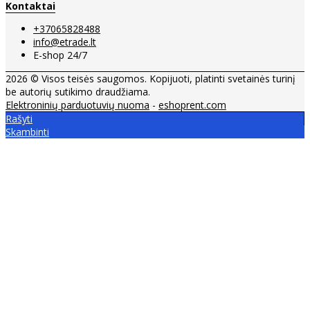
Kontaktai
+37065828488
info@etrade.lt
E-shop 24/7
2026 © Visos teisės saugomos. Kopijuoti, platinti svetainės turinį
be autorių sutikimo draudžiama.
Elektroninių parduotuvių nuoma
-
eshoprent.com
Rašyti
Skambinti