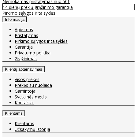
Nemokamas pristatymas nuo 50€
14 dienų prekių grąžinimo garantija
Pirkimo sąlygos ir taisyklės
Informacija
Apie mus
Pristatymas
Pirkimo sąlygos ir taisyklės
Garantija
Privatumo politika
Grąžinimas
Klientų aptarnavimas
Visos prekės
Prekės su nuolaida
Gamintojai
Svetainės medis
Kontaktai
Klientams
Klientams
Užsakymų istorija