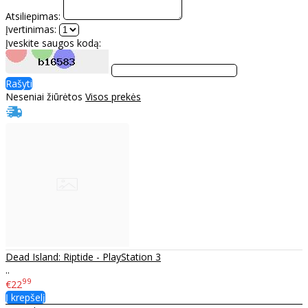
Atsiliepimas:
Įvertinimas:
Įveskite saugos kodą:
Rašyti
Neseniai žiūrėtos
Visos prekės
Dead Island: Riptide - PlayStation 3
..
99
€22
Į krepšelį