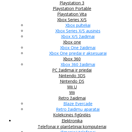
Playstation 3
Playstation Portable
Playstation Vita
Xbox Series X/S
Xbox pulteliai
Xbox Series X/S ausinės
Xbox X/S žaidimai
Xbox one
Xbox One žaidimai
Xbox One priedai ir aksesuarai
Xbox 360
Xbox 360 žaidimai
PC žaidimai ir priedai
Nintendo 3DS
Nintendo DS
Wii U
Wii
Retro žaidimai
Blaze Evercade
Retro žaidimų aparatai
Kolekcinės figūrėlės
Elektronika
Telefonai ir planšetiniai kompiuteriai