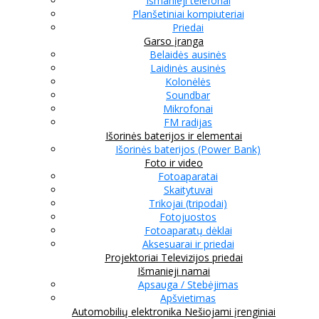
Išmanieji telefonai
Planšetiniai kompiuteriai
Priedai
Garso įranga
Belaidės ausinės
Laidinės ausinės
Kolonėlės
Soundbar
Mikrofonai
FM radijas
Išorinės baterijos ir elementai
Išorinės baterijos (Power Bank)
Foto ir video
Fotoaparatai
Skaitytuvai
Trikojai (tripodai)
Fotojuostos
Fotoaparatų dėklai
Aksesuarai ir priedai
Projektoriai
Televizijos priedai
Išmanieji namai
Apsauga / Stebėjimas
Apšvietimas
Automobilių elektronika
Nešiojami įrenginiai