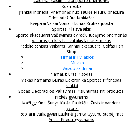
Žaidimai
Žaislinės transporto priemonės
Kosmetika
Įrankiai ir priedai
Priemonės nuo saulės
Plaukų priežiūra
Odos priežiūra
Makiažas
Kvepalai
Vaikai
Vonia ir kūnas
Krūties juosta
Sportas ir laisvalaikis
Sporto aksesuarai
Važiavimas dviračiu
Judėjimo priemonės
Vasaros prekės
Laisvalaikis lauke
Fitnesas
Padelio tenisas
Vaikams
Kariniai aksesuarai
Golfas
Fan
Shop
Filmai ir TV laidos
Muzika
Vaizdo žaidimai
Namai, biuras ir sodas
Viskas namams
Biuras
Elektronika
Sportas ir fitnesas
Įrankiai
Sodas
Dekoracijos
Pakavimas ir siuntimas
Kiti produktai
Prekės gyvūnams
Maži gyvūnai
Šunys
Katės
Paukščiai
Žuvis ir vandens
gyvūnai
Ropliai ir varliagyviai
Laukinė gamta
Gyvūnų stebėjimas
Arkliai
Priedai gyvūnams