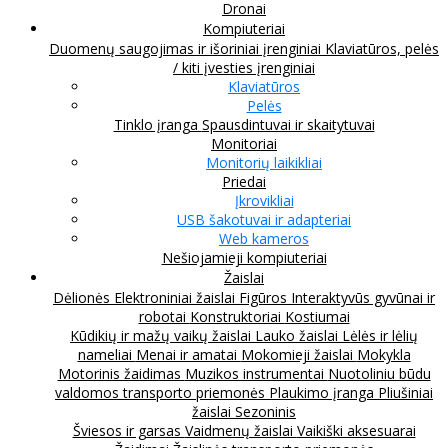
Dronai
Kompiuteriai
Duomenų saugojimas ir išoriniai įrenginiai
Klaviatūros, pelės
/ kiti įvesties įrenginiai
Klaviatūros
Pelės
Tinklo įranga
Spausdintuvai ir skaitytuvai
Monitoriai
Monitorių laikikliai
Priedai
Įkrovikliai
USB šakotuvai ir adapteriai
Web kameros
Nešiojamieji kompiuteriai
Žaislai
Dėlionės
Elektroniniai žaislai
Figūros
Interaktyvūs gyvūnai ir
robotai
Konstruktoriai
Kostiumai
Kūdikių ir mažų vaikų žaislai
Lauko žaislai
Lėlės ir lėlių
nameliai
Menai ir amatai
Mokomieji žaislai
Mokykla
Motorinis žaidimas
Muzikos instrumentai
Nuotoliniu būdu
valdomos transporto priemonės
Plaukimo įranga
Pliušiniai
žaislai
Sezoninis
Šviesos ir garsas
Vaidmenų žaislai
Vaikiški aksesuarai