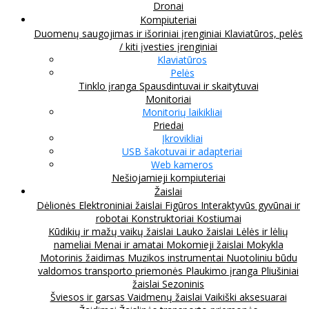
Dronai
Kompiuteriai
Duomenų saugojimas ir išoriniai įrenginiai
Klaviatūros, pelės
/ kiti įvesties įrenginiai
Klaviatūros
Pelės
Tinklo įranga
Spausdintuvai ir skaitytuvai
Monitoriai
Monitorių laikikliai
Priedai
Įkrovikliai
USB šakotuvai ir adapteriai
Web kameros
Nešiojamieji kompiuteriai
Žaislai
Dėlionės
Elektroniniai žaislai
Figūros
Interaktyvūs gyvūnai ir
robotai
Konstruktoriai
Kostiumai
Kūdikių ir mažų vaikų žaislai
Lauko žaislai
Lėlės ir lėlių
nameliai
Menai ir amatai
Mokomieji žaislai
Mokykla
Motorinis žaidimas
Muzikos instrumentai
Nuotoliniu būdu
valdomos transporto priemonės
Plaukimo įranga
Pliušiniai
žaislai
Sezoninis
Šviesos ir garsas
Vaidmenų žaislai
Vaikiški aksesuarai