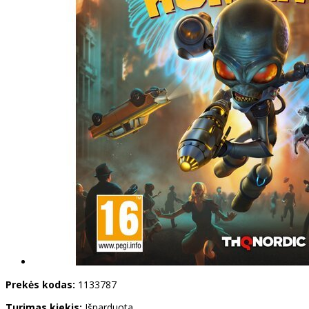
Prekės kodas:
1133787
Turimas kiekis:
Išparduota