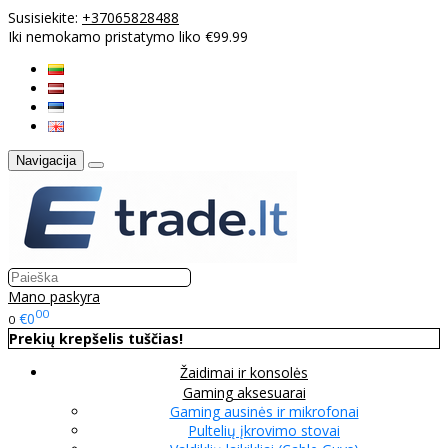
Susisiekite:
+37065828488
Iki nemokamo pristatymo liko €99.99
Navigacija
Mano paskyra
00
€0
0
Prekių krepšelis tuščias!
Žaidimai ir konsolės
Gaming aksesuarai
Gaming ausinės ir mikrofonai
Pultelių įkrovimo stovai