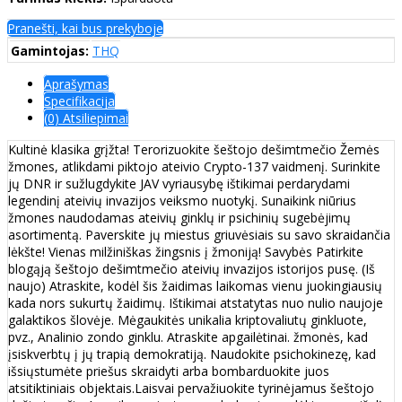
Pranešti, kai bus prekyboje
Gamintojas:
THQ
Aprašymas
Specifikacija
(0) Atsiliepimai
Kultinė klasika grįžta! Terorizuokite šeštojo dešimtmečio Žemės
žmones, atlikdami piktojo ateivio Crypto-137 vaidmenį. Surinkite
jų DNR ir sužlugdykite JAV vyriausybę ištikimai perdarydami
legendinį ateivių invazijos veiksmo nuotykį. Sunaikink niūrius
žmones naudodamas ateivių ginklų ir psichinių sugebėjimų
asortimentą. Paverskite jų miestus griuvėsiais su savo skraidančia
lėkšte! Vienas milžiniškas žingsnis į žmoniją! Savybės Patirkite
blogąją šeštojo dešimtmečio ateivių invazijos istorijos pusę. (Iš
naujo) Atraskite, kodėl šis žaidimas laikomas vienu juokingiausių
kada nors sukurtų žaidimų. Ištikimai atstatytas nuo nulio naujoje
galaktikos šlovėje. Mėgaukitės unikalia kriptovaliutų ginkluote,
pvz., Analinio zondo ginklu. Atraskite apgailėtinai. žmonės, kad
įsiskverbtų į jų trapią demokratiją. Naudokite psichokinezę, kad
išsiųstumėte priešus skraidyti arba bombarduokite juos
atsitiktiniais objektais.Laisvai pervažiuokite tyrinėjamus šeštojo