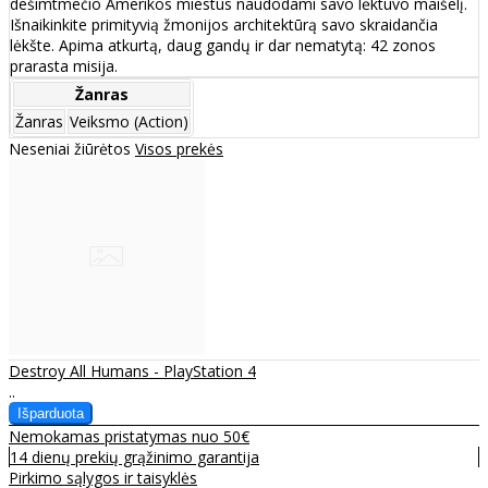
dešimtmečio Amerikos miestus naudodami savo lėktuvo maišelį.
Išnaikinkite primityvią žmonijos architektūrą savo skraidančia
lėkšte. Apima atkurtą, daug gandų ir dar nematytą: 42 zonos
prarasta misija.
Žanras
Žanras
Veiksmo (Action)
Neseniai žiūrėtos
Visos prekės
Destroy All Humans - PlayStation 4
..
Nemokamas pristatymas nuo 50€
14 dienų prekių grąžinimo garantija
Pirkimo sąlygos ir taisyklės