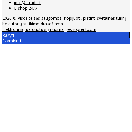
info@etrade.lt
E-shop 24/7
2026 © Visos teisės saugomos. Kopijuoti, platinti svetainės turinį
be autorių sutikimo draudžiama.
Elektroninių parduotuvių nuoma
-
eshoprent.com
Rašyti
Skambinti