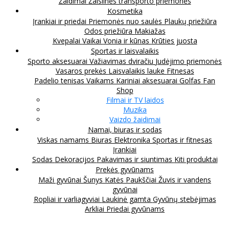
Žaidimai
Žaislinės transporto priemonės
Kosmetika
Įrankiai ir priedai
Priemonės nuo saulės
Plaukų priežiūra
Odos priežiūra
Makiažas
Kvepalai
Vaikai
Vonia ir kūnas
Krūties juosta
Sportas ir laisvalaikis
Sporto aksesuarai
Važiavimas dviračiu
Judėjimo priemonės
Vasaros prekės
Laisvalaikis lauke
Fitnesas
Padelio tenisas
Vaikams
Kariniai aksesuarai
Golfas
Fan
Shop
Filmai ir TV laidos
Muzika
Vaizdo žaidimai
Namai, biuras ir sodas
Viskas namams
Biuras
Elektronika
Sportas ir fitnesas
Įrankiai
Sodas
Dekoracijos
Pakavimas ir siuntimas
Kiti produktai
Prekės gyvūnams
Maži gyvūnai
Šunys
Katės
Paukščiai
Žuvis ir vandens
gyvūnai
Ropliai ir varliagyviai
Laukinė gamta
Gyvūnų stebėjimas
Arkliai
Priedai gyvūnams