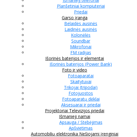
Išmanieji telefonai
Planšetiniai kompiuteriai
Priedai
Garso įranga
Belaidės ausinės
Laidinės ausinės
Kolonėlės
Soundbar
Mikrofonai
FM radijas
Išorinės baterijos ir elementai
Išorinės baterijos (Power Bank)
Foto ir video
Fotoaparatai
Skaitytuvai
Trikojai (tripodai)
Fotojuostos
Fotoaparatų dėklai
Aksesuarai ir priedai
Projektoriai
Televizijos priedai
Išmanieji namai
Apsauga / Stebėjimas
Apšvietimas
Automobilių elektronika
Nešiojami įrenginiai