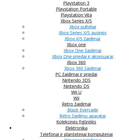
Playstation 3
Playstation Portable
Playstation Vita
Xbox Series X/S
Xbox pulteliai
Xbox Series X/S ausinės
Xbox X/S žaidimai
Xbox one
Xbox One žaidimai
Xbox One priedai ir aksesuarai
Xbox 360
Xbox 360 žaidimai
PC žaidimai ir priedai
Nintendo 3DS
Nintendo DS
Wii U
Wii
Retro žaidimai
Blaze Evercade
Retro žaidimų aparatai
Kolekcinės figūrėlės
Elektronika
Telefonai ir planšetiniai kompiuteriai